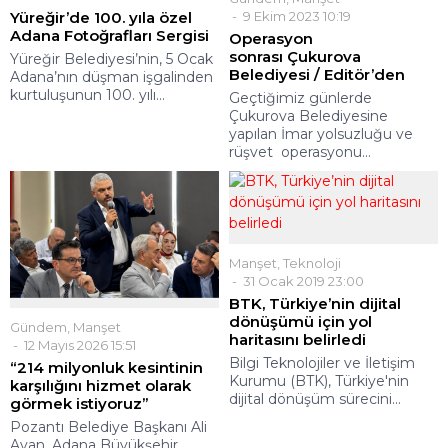
Yüreğir’de 100. yıla özel
9 Ekim 2023 10:19
Adana Fotoğrafları Sergisi
Operasyon
sonrası Çukurova
Yüreğir Belediyesi’nin, 5 Ocak
Belediyesi / Editör’den
Adana’nın düşman işgalinden
kurtuluşunun 100. yılı...
Geçtiğimiz günlerde
Çukurova Belediyesine
yapılan İmar yolsuzluğu ve
rüşvet operasyonu...
Manşet
,
Teknoloji
31 Ocak 2019 23:00
BTK, Türkiye’nin dijital
dönüşümü için yol
Gündem
,
Manşet
haritasını belirledi
12 Mayıs 2026 15:51
Bilgi Teknolojiler ve İletişim
“214 milyonluk kesintinin
Kurumu (BTK), Türkiye'nin
karşılığını hizmet olarak
dijital dönüşüm sürecini...
görmek istiyoruz”
Pozantı Belediye Başkanı Ali
Avan, Adana Büyükşehir