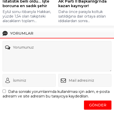
İstatistik belli oldu… İşte
AK Parti İl Başkanlığı’nda
borcuna en sadık şehir
kazan kaynıyor!
Eylül sonu itibarıyla Hakkari,
Daha önce parayla koltuk
yüzde 1,54 olan takipteki
satıldığına dair ortaya atılan
alacakların toplam...
iddialardan sonra...
YORUMLAR
Daha sonraki yorumlarımda kullanılması için adım, e-posta
adresim ve site adresim bu tarayıcıya kaydedilsin.