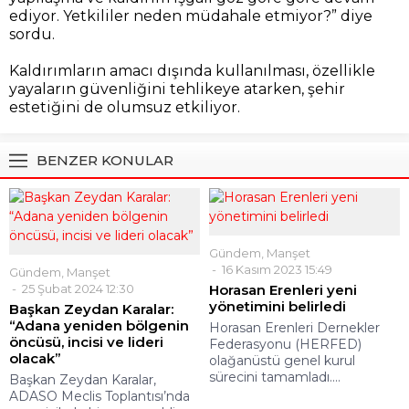
ediyor. Yetkililer neden müdahale etmiyor?” diye
sordu.
Kaldırımların amacı dışında kullanılması, özellikle
yayaların güvenliğini tehlikeye atarken, şehir
estetiğini de olumsuz etkiliyor.
BENZER KONULAR
Gündem
,
Manşet
16 Kasım 2023 15:49
Gündem
,
Manşet
25 Şubat 2024 12:30
Horasan Erenleri yeni
yönetimini belirledi
Başkan Zeydan Karalar:
“Adana yeniden bölgenin
Horasan Erenleri Dernekler
öncüsü, incisi ve lideri
Federasyonu (HERFED)
olacak”
olağanüstü genel kurul
sürecini tamamladı....
Başkan Zeydan Karalar,
ADASO Meclis Toplantısı’nda