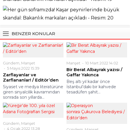
BENZER KONULAR
Gündem
,
Manşet
Manşet
10 Mart 2022 14:02
5 Mayıs 2022 15:39
Bir Berat Albayrak yazısı /
Zarflayanlar ve
Gaffar Yakınca
Zarflananlar! / Editör’den
Beş altı yıl kadar önce
Siyaset ve medya literatürüne
İstanbul’daki bir kahvede
giren sinyalcilik kavramından
tesadüfen şahit...
sonrada son yıllarda...
Gündem
,
Manşet
4 Ocak 2022 13:28
Gündem
,
Manşet