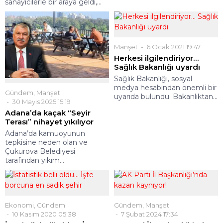
sanayicilerle bir araya geldi,...
Manşet
6 Ocak 2021 19:47
Herkesi ilgilendiriyor…
Sağlık Bakanlığı uyardı
Sağlık Bakanlığı, sosyal
medya hesabından önemli bir
Gündem
,
Manşet
uyarıda bulundu. Bakanlıktan...
30 Mayıs 2025 15:19
Adana’da kaçak “Seyir
Terası” nihayet yıkılıyor
Adana’da kamuoyunun
tepkisine neden olan ve
Çukurova Belediyesi
tarafından yıkım...
Ekonomi
,
Gündem
Gündem
,
Manşet
10 Kasım 2020 05:38
7 Şubat 2024 17:34