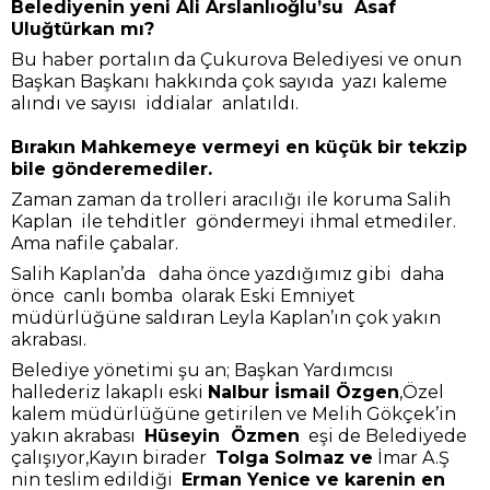
Belediyenin yeni Ali Arslanlıoğlu’su Asaf
Uluğtürkan mı?
Bu haber portalın da Çukurova Belediyesi ve onun
Başkan Başkanı hakkında çok sayıda yazı kaleme
alındı ve sayısı iddialar anlatıldı.
Bırakın Mahkemeye vermeyi en küçük bir tekzip
bile gönderemediler.
Zaman zaman da trolleri aracılığı ile koruma Salih
Kaplan ile tehditler göndermeyi ihmal etmediler.
Ama nafile çabalar.
Salih Kaplan’da daha önce yazdığımız gibi daha
önce canlı bomba olarak Eski Emniyet
müdürlüğüne saldıran Leyla Kaplan’ın çok yakın
akrabası.
Belediye yönetimi şu an; Başkan Yardımcısı
hallederiz lakaplı eski
Nalbur İsmail Özgen
,Özel
kalem müdürlüğüne getirilen ve Melih Gökçek’in
yakın akrabası
Hüseyin Özmen
eşi de Belediyede
çalışıyor,Kayın birader
Tolga Solmaz ve
İmar A.Ş
nin teslim edildiği
Erman Yenice ve karenin en