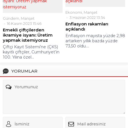
Ekonomi
,
Manşet
3 Haziran 2022 13:54
Gündem
,
Manşet
16 Kasım 2023 15:46
Enflasyon rakamları
açıklandı
Emekli çiftçilerden
ikramiye isyanı: Üretim
Enflasyon mayısta yüzde 2,98
yapmak istemiyoruz
artarken yıllık bazda yüzde
73,50 oldu....
Çiftçi Kayıt Sistemi’ne (ÇKS)
kayıtlı çiftçiler, Cumhuriyet’in
100. Yılına özel...
YORUMLAR