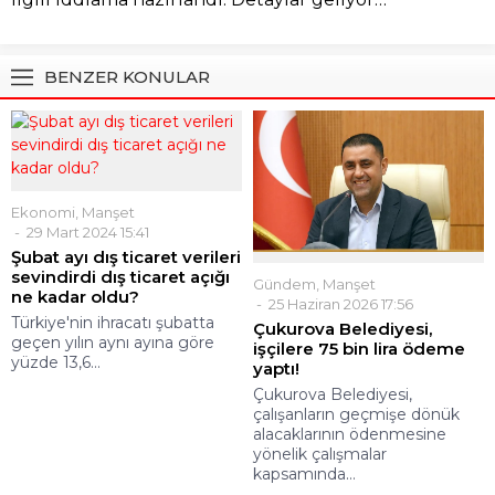
BENZER KONULAR
Ekonomi
,
Manşet
29 Mart 2024 15:41
Şubat ayı dış ticaret verileri
sevindirdi dış ticaret açığı
Gündem
,
Manşet
ne kadar oldu?
25 Haziran 2026 17:56
Türkiye'nin ihracatı şubatta
Çukurova Belediyesi,
geçen yılın aynı ayına göre
işçilere 75 bin lira ödeme
yüzde 13,6...
yaptı!
Çukurova Belediyesi,
çalışanların geçmişe dönük
alacaklarının ödenmesine
yönelik çalışmalar
kapsamında...