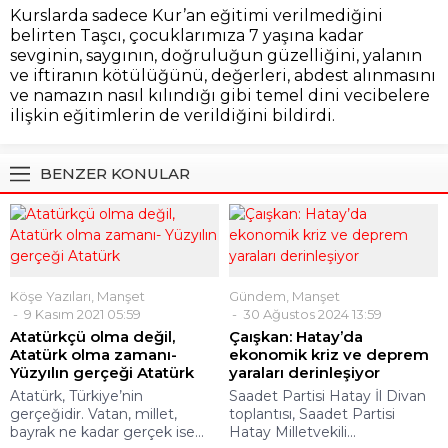
Kurslarda sadece Kur’an eğitimi verilmediğini
belirten Taşcı, çocuklarımıza 7 yaşına kadar
sevginin, saygının, doğruluğun güzelliğini, yalanın
ve iftiranın kötülüğünü, değerleri, abdest alınmasını
ve namazın nasıl kılındığı gibi temel dini vecibelere
ilişkin eğitimlerin de verildiğini bildirdi.
BENZER KONULAR
Köşe Yazıları
,
Manşet
Gündem
,
Manşet
9 Kasım 2021 05:59
30 Ağustos 2024 13:59
Atatürkçü olma değil,
Çaışkan: Hatay’da
Atatürk olma zamanı-
ekonomik kriz ve deprem
Yüzyılın gerçeği Atatürk
yaraları derinleşiyor
Atatürk, Türkiye’nin
Saadet Partisi Hatay İl Divan
gerçeğidir. Vatan, millet,
toplantısı, Saadet Partisi
bayrak ne kadar gerçek ise...
Hatay Milletvekili...