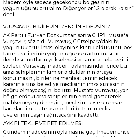
Madem öyle sadece gecekondu bölgesinin
yoğunluğunu artıralım. Diğer yerler 1.2 olarak kalsın”
dedi.
VURSAVUŞ: BİRİLERİNİ ZENGİN EDERSİNİZ
AK Partili Furkan Bozkurt’tan sonra CHP’li Mustafa
Vurşavuş söz aldı. Vursavuş, Gürselpaşa’daki bu
yoğunluk artırılması olayının sıkıntılı olduğunu, boş
tarım arazilerinin yoğunluğunun artırılmasının
ileride konutların yükselmesi anlamına geleceğini
söyledi. Vursavuş, maddeni oylamasından önce bu
arazi sahiplerinin kimler olduklarının ortaya
konulmasını, birilerine menfaat temin edecek
kararın altına belediye meclisinin imza atmasının
doğru olmayacağını belirtti. Mustafa Vursavuş, yan
bölgelerdeki arsa sahiplerinin emsal göstererek
mahkemeye gideceğini, meclisin böyle olumsuz
kararlara imza atmasının ileride tüm meclis
üyelerinin başını ağrıtacağını kaydetti.
AYKIRI TEKLİF VE RET EDİLMESİ
Gündem maddesinin oylamasına geçilmeden önce