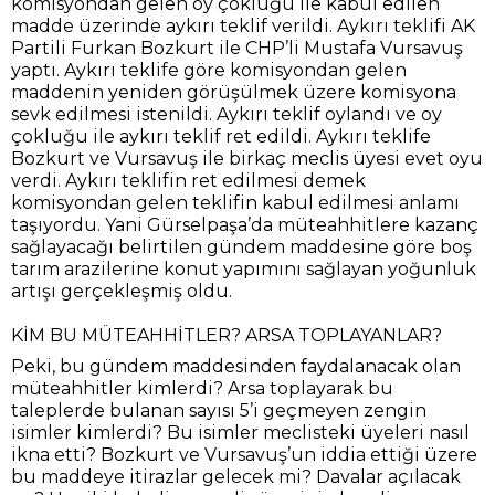
komisyondan gelen oy çokluğu ile kabul edilen
madde üzerinde aykırı teklif verildi. Aykırı teklifi AK
Partili Furkan Bozkurt ile CHP’li Mustafa Vursavuş
yaptı. Aykırı teklife göre komisyondan gelen
maddenin yeniden görüşülmek üzere komisyona
sevk edilmesi istenildi. Aykırı teklif oylandı ve oy
çokluğu ile aykırı teklif ret edildi. Aykırı teklife
Bozkurt ve Vursavuş ile birkaç meclis üyesi evet oyu
verdi. Aykırı teklifin ret edilmesi demek
komisyondan gelen teklifin kabul edilmesi anlamı
taşıyordu. Yani Gürselpaşa’da müteahhitlere kazanç
sağlayacağı belirtilen gündem maddesine göre boş
tarım arazilerine konut yapımını sağlayan yoğunluk
artışı gerçekleşmiş oldu.
KİM BU MÜTEAHHİTLER? ARSA TOPLAYANLAR?
Peki, bu gündem maddesinden faydalanacak olan
müteahhitler kimlerdi? Arsa toplayarak bu
taleplerde bulanan sayısı 5’i geçmeyen zengin
isimler kimlerdi? Bu isimler meclisteki üyeleri nasıl
ikna etti? Bozkurt ve Vursavuş’un iddia ettiği üzere
bu maddeye itirazlar gelecek mi? Davalar açılacak