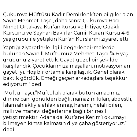
Çukurova Müftüsü Kadir Demirlenk’ten bilgiler alan
Sayın Mehmet Taşcı, daha sonra Çukurova Hacı
Nimet Ortakaya Kur’an Kursu ve İhtiyaç Odaklı
Kursunu ve Seyhan Bakırlar Camii Kuran Kursu 4-6
yaş grubu ile yetişkin Kur’an Kurslarını ziyaret etti.
Yaptığı ziyaretlerle ilgili değerlendirmelerde
bulunan Sayın İl Müftümüz Mehmet Taşcı “4-6 yaş
grubunu ziyaret ettik. Gayet güzel bir şekilde
karşılandık. Çocuklarımıza maşallah, motivasyonları
gayet iyi. Hoş bir ortamla karşılaştık. Genel olarak
baktık gördük. Emeği geçen arkadaşlara teşekkür
ediyorum.” dedi
Müftü Taşcı,”Müftülük olarak bütün amacımız
dinine canı gönülden bağlı, namazını kılan, abdestli,
İslam ahlaklıyla ahlaklanmış, haramı, helali bilen,
milli ve manevi değerlerine bağlı bir nesil
yetiştirmektir. Adana’da, Kur’an-ı Kerim’i okumayı
bilmeyen kimse kalmasın diye çaba gösteriyoruz.”
dedi.