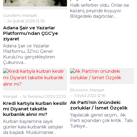
Halk seferber oldu. Onlar ise
kazanç peşinde koşuyor.
Gündem
,
Manşet
Bölgedeki dağıtıcılar...
24 Şubat 2026 13:55
Adana Şair ve Yazarlar
Platformu’ndan ÇGC’ye
ziyaret
Adana Şair ve Yazarlar
Platformu, 32’nci Genel
Kurulu’nu gerçekleştiren
Çukurova...
Ekonomi
,
Manşet
5 Eylül 2022 12:16
Manşet
14 Temmuz 2020 22:20
Ak Parti’nin önündeki
Kredi kartıyla kurban kesilir
zorluklar / İsmet Özçelik
mi Diyanet taksitle
kurbanlık alınır mı?
Yapılacak genel seçim, Ak
Parti açısından çok kritik. Tabi
Kurban bayramına sayılı
Türkiye...
günler kala kurbanlık satışları
da başladı. Müslümanlar...