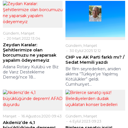
Gündem
,
Manşet
20 Mart 2022 13:04
Zeydan Karalar:
Gündem
,
Manşet
Şehitlerimize olan
30 Eylül 2025 12:12
borcumuzu ne yaparsak
CHP ve AK Parti farklı mı? /
yapalım ödeyemeyiz
Sedat Memili yazdı
Adana Rotary Kulübü ve Biz
Bir film seyrederken, aniden
de Varız Destekleme
aklıma “Türkiye’ye Yapılmış
Derneği’nce 18...
Kötülükler” geldi.
Cumhuriyet...
Manşet
16 Ağustos 2020 09:43
Gündem
,
Manşet
4 Eylül 2023 09:23
Akdeniz’de 4,1
büyüklüğünde deprem!
Binlerce sanatçı işsiz!