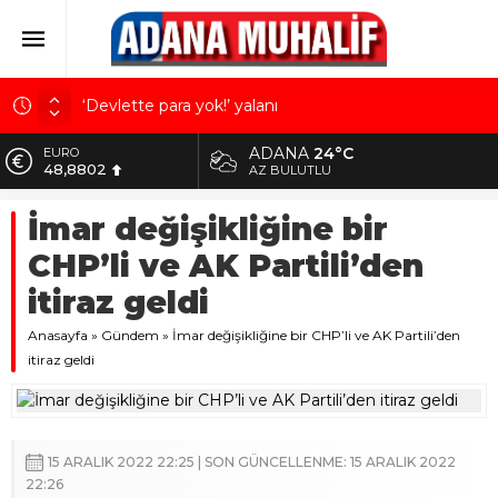
‘Devlette para yok!’ yalanı
Kuru meyve sektörü 2 milyar dolar ihracat hedefi
ADANA
24°C
ALTIN
için Ankara’dan destek istedi
5.629,56
AZ BULUTLU
Mobilya ihracatında Avrupa ivmesi
BİST
İmar değişikliğine bir
10.824,63
Göz için “Akıllı Mercek” herkes için uygun mu?
CHP’li ve AK Partili’den
Devletin iki bilançosu: Görünen bütçe, bütçe dışı
DOLAR
42,2340
riskler ve hazineyi bekleyen yük
itiraz geldi
EURO
Anasayfa
48,8802
»
Gündem
»
İmar değişikliğine bir CHP’li ve AK Partili’den
itiraz geldi
15 ARALIK 2022 22:25 | SON GÜNCELLENME: 15 ARALIK 2022
22:26