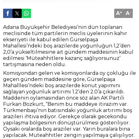
A
+
A
-
Adana Büyükşehir Belediyesi’nin dün toplanan
meclisinde tüm partilerin meclis üyelerinin kahır
ekseriyeti ile kabul edilen Gürselpaşa
Mahallesi’ndeki boş arazilerde yoğunluğun 1,2’den
2,0’a yükseltilmesine ait gündem maddesinin kabul
edilmesi ‘Müteahhitlere kazanç sağlıyorsunuz’
tartışmasına neden oldu.
Komisyondan gelen ve komisyonlarda oy çokluğu ile
geçen gündem maddesine göre, Gürselpaşa
Mahalllesi’ndeki boş arazilerde konut yapımını
sağlayan yoğunluk artırımı 1.2’den 2.0’a çıkarıldı.
Maddenin oylamasından önce söz alan AK Partili
Furkan Bozkurt, “Benim bu maddeye itirazım var.
Türkmenbaşı’nın batısındaki yoğunluk artırımı boş
arazileri ihtiva ediyor. Gerekçe olarak gecekondu
yapılaşma bölgesinin dönüştürülmesi gösteriliyor.
Oysaki oralarda boş araziler var. Yarın buralara bina
yapılacak. Müteahhitler zengin yapılmaya çalışılıyor.