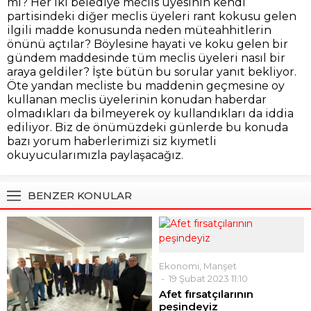
mı? Her iki belediye meclis üyesinin kendi
partisindeki diğer meclis üyeleri rant kokusu gelen
ilgili madde konusunda neden müteahhitlerin
önünü açtılar? Böylesine hayati ve koku gelen bir
gündem maddesinde tüm meclis üyeleri nasıl bir
araya geldiler? İşte bütün bu sorular yanıt bekliyor.
Öte yandan mecliste bu maddenin geçmesine oy
kullanan meclis üyelerinin konudan haberdar
olmadıkları da bilmeyerek oy kullandıkları da iddia
ediliyor. Biz de önümüzdeki günlerde bu konuda
bazı yorum haberlerimizi siz kıymetli
okuyucularımızla paylaşacağız.
BENZER KONULAR
Ekonomi
,
Manşet
19 Şubat 2023 11:10
Afet fırsatçılarının
peşindeyiz