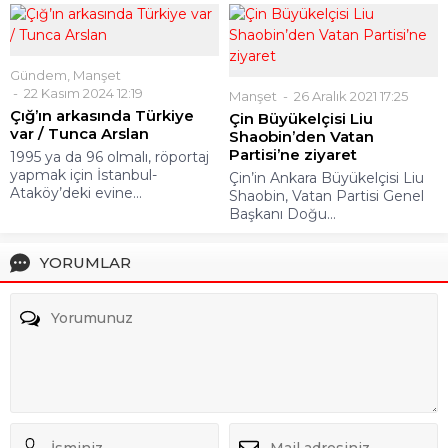
Gündem
,
Manşet
22 Kasım 2024 12:19
Manşet
26 Aralık 2021 17:25
Çığ’ın arkasında Türkiye
Çin Büyükelçisi Liu
var / Tunca Arslan
Shaobin’den Vatan
Partisi’ne ziyaret
1995 ya da 96 olmalı, röportaj
yapmak için İstanbul-
Çin’in Ankara Büyükelçisi Liu
Ataköy’deki evine...
Shaobin, Vatan Partisi Genel
Başkanı Doğu...
YORUMLAR