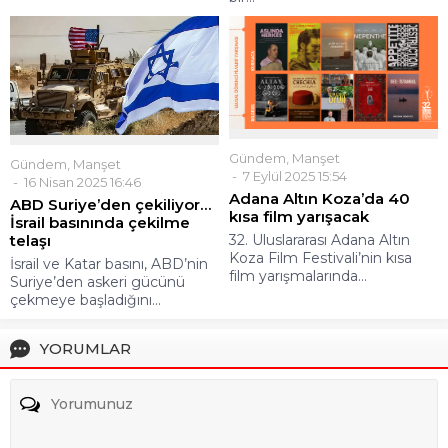
Gündem
,
Manşet
Gündem
,
Manşet
7 Eylül 2025 15:54
16 Nisan 2025 16:46
Adana Altın Koza’da 40
ABD Suriye’den çekiliyor…
kısa film yarışacak
İsrail basınında çekilme
32. Uluslararası Adana Altın
telaşı
Koza Film Festivali’nin kısa
İsrail ve Katar basını, ABD’nin
film yarışmalarında...
Suriye’den askeri gücünü
çekmeye başladığını...
YORUMLAR