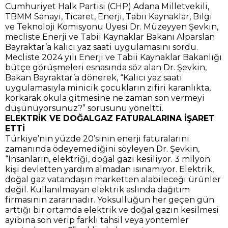
Cumhuriyet Halk Partisi (CHP) Adana Milletvekili,
TBMM Sanayi, Ticaret, Enerji, Tabii Kaynaklar, Bilgi
ve Teknoloji Komisyonu Üyesi Dr. Müzeyyen Şevkin,
mecliste Enerji ve Tabii Kaynaklar Bakanı Alparslan
Bayraktar’a kalıcı yaz saati uygulamasını sordu.
Mecliste 2024 yılı Enerji ve Tabii Kaynaklar Bakanlığı
bütçe görüşmeleri esnasında söz alan Dr. Şevkin,
Bakan Bayraktar’a dönerek, “Kalıcı yaz saati
uygulamasıyla minicik çocukların zifiri karanlıkta,
korkarak okula gitmesine ne zaman son vermeyi
düşünüyorsunuz?” sorusunu yöneltti.
ELEKTRİK VE DOĞALGAZ FATURALARINA İŞARET
ETTİ
Türkiye’nin yüzde 20’sinin enerji faturalarını
zamanında ödeyemediğini söyleyen Dr. Şevkin,
“İnsanların, elektriği, doğal gazı kesiliyor. 3 milyon
kişi devletten yardım almadan ısınamıyor. Elektrik,
doğal gaz vatandaşın marketten alabileceği ürünler
değil. Kullanılmayan elektrik aslında dağıtım
firmasının zararınadır. Yoksulluğun her geçen gün
arttığı bir ortamda elektrik ve doğal gazın kesilmesi
ayıbına son verip farklı tahsil veya yöntemler