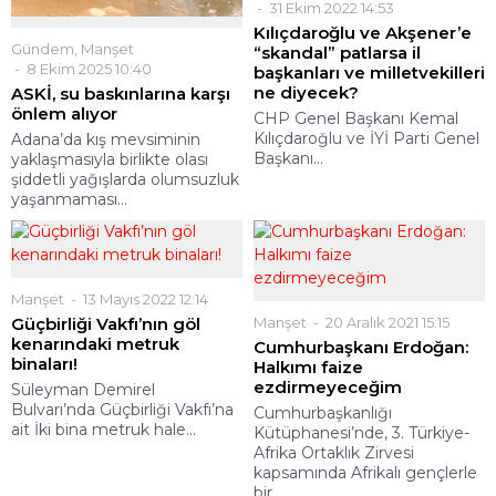
31 Ekim 2022 14:53
Kılıçdaroğlu ve Akşener’e
Gündem
,
Manşet
“skandal” patlarsa il
8 Ekim 2025 10:40
başkanları ve milletvekilleri
ne diyecek?
ASKİ, su baskınlarına karşı
önlem alıyor
CHP Genel Başkanı Kemal
Kılıçdaroğlu ve İYİ Parti Genel
Adana’da kış mevsiminin
Başkanı...
yaklaşmasıyla birlikte olası
şiddetli yağışlarda olumsuzluk
yaşanmaması...
Manşet
13 Mayıs 2022 12:14
Güçbirliği Vakfı’nın göl
Manşet
20 Aralık 2021 15:15
kenarındaki metruk
Cumhurbaşkanı Erdoğan:
binaları!
Halkımı faize
ezdirmeyeceğim
Süleyman Demirel
Bulvarı’nda Güçbirliği Vakfı’na
Cumhurbaşkanlığı
ait İki bina metruk hale...
Kütüphanesi’nde, 3. Türkiye-
Afrika Ortaklık Zirvesi
kapsamında Afrikalı gençlerle
bir...