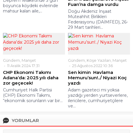
Deprem felaketinde 3 gün
Fuarı’na damga vurdu
boyunca köydeki evlerinde
mahsur kalan aile,...
Doğu Akdeniz İnşaat
Müteahhit Birlikleri
Federasyonu (DAİMFED), 26-
29 Mart tarihleri...
Gündem
,
Manşet
Gündem
,
Köşe Yazıları
,
Manşet
11 Aralık 2024 17:31
25 Ağustos 2022 10:36
CHP Ekonomi Takımı
Sen kimin Havlama
Adana’da: 2025 yılı daha
Memuru’sun!../ Niyazi Koç
zor geçecek!
yazdı
Cumhuriyet Halk Partisi
Adam gazeteci mi yoksa
(CHP) Ekonomi Takımı,
yazdığı yerden yurtseverlere,
“ekonomik sorunların var bir...
ilericilere, cumhuriyetçilere
ve...
YORUMLAR