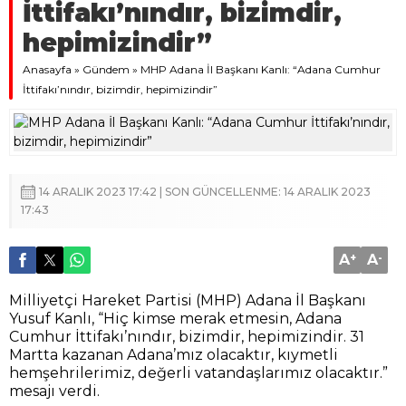
İttifakı’nındır, bizimdir,
hepimizindir”
Anasayfa
»
Gündem
»
MHP Adana İl Başkanı Kanlı: “Adana Cumhur
İttifakı’nındır, bizimdir, hepimizindir”
14 ARALIK 2023 17:42 | SON GÜNCELLENME: 14 ARALIK 2023
17:43
A
+
A
-
Milliyetçi Hareket Partisi (MHP) Adana İl Başkanı
Yusuf Kanlı, “Hiç kimse merak etmesin, Adana
Cumhur İttifakı’nındır, bizimdir, hepimizindir. 31
Martta kazanan Adana’mız olacaktır, kıymetli
hemşehrilerimiz, değerli vatandaşlarımız olacaktır.”
mesajı verdi.