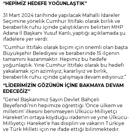
“HEPİMİZ HEDEFE YOĞUNLAŞTIK”
31 Mart 2024 tarihinde yapılacak Mahalli İdareler
Seçimine yönelik Cumhur İttifakı olarak birlik ve
beraberlik ruhu içinde çalıştıklarını belirten MHP
Adana İl Başkanı Yusuf Kanlı, yaptığı açıklamada şu
ifadelere yer verdi:
“Cumhur İttifakı olarak biçim için önemli olan başta
Büyükşehir Belediyesi ve beraberinde 15 ilçenin
tamamını kazanmaktır. Hepimiz bu hedefe
yoğunlaştık. Yine Cumhur İttifakı olarak bu hedefi
yakalamak için azimliyiz, kararlıyız ve birlik,
beraberlik ruhu içinde çalışmaya devam ediyoruz.”
“LİDERİMİZİN GÖZÜNÜN İÇİNE BAKMAYA DEVAM
EDECEĞİZ”
“Genel Başkanımız Sayın Devlet Bahçeli
Beyefendi’nin hepimize öğrettiği ‘Önce ülkem ve
milletim’ ilkesini benimseyen Ülkücü-Milliyetçi
Hareket’in ortaya koyduğu iradenin ve yine Ülkücü-
Milliyetçi Hareket’e has disiplin ve vakarın Türkiye
ve Türk Milleti için ne ifade ettiği bilinmektedir.