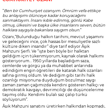
“
Ben bir Cumhuriyet ozanıyım. Ömrüm vefa ettikçe
bu anlayışımı ölünceye kadar koruyacağımı
sanmaktayım. İnsanı kıble edinmiş, gönlü Kabe
olmuş, ülkesini ve başka ülke insanlarını seven, bütün
halklara saygıyla bakanlara saygım olsun
.”
Ozanı,“Bulunduğu halkın tarihini, mevcut yaşamını
ve geleceğini ince, çok hassas bir mesuliyetle sazlı
kültüre diken insandır” diye tarif ediyor Âşık
Mahzuni Şerfi. Ve ”işte ben böyle bir halktan
geldiğim için tükenmiyorum, kaynak olarak halkımı
gösteriyorum… 1950 yıllarda başladığım saza,
cemlerde ve görgü ya da muhabbet anlarında
edindiğim engin öğretileri de katarak halk ozanları
safına girmiş oldum. Ve dediğim gibi tarihi halk
ozanlığı misyonuna duyduğum bozulmaz saygı
zaman zaman çağımızda kendini gösteren halkçı ve
demokratik kavgayı, devrimciliği de düşüncelerime
taşımış oldu. Kendimi bulalı saz çalıp türkü
söylüyorum”.
Âşık Mahzuni sanatını üretirken halkından kopmadı,