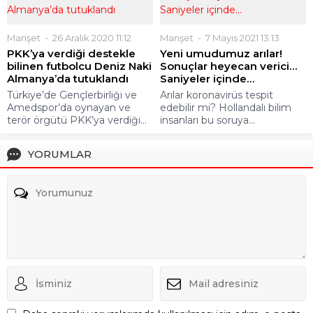
Manşet
26 Aralık 2020 11:12
Manşet
7 Mayıs 2021 13:13
PKK’ya verdiği destekle
Yeni umudumuz arılar!
bilinen futbolcu Deniz Naki
Sonuçlar heyecan verici…
Almanya’da tutuklandı
Saniyeler içinde…
Türkiye’de Gençlerbirliği ve
Arılar koronavirüs tespit
Amedspor’da oynayan ve
edebilir mi? Hollandalı bilim
terör örgütü PKK’ya verdiği...
insanları bu soruya...
YORUMLAR