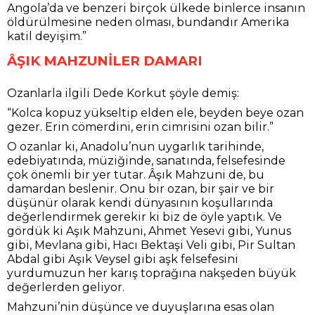
Angola’da ve benzeri birçok ülkede binlerce insanın
öldürülmesine neden olması, bundandır Amerika
katil deyişim.”
ÂŞIK MAHZUNİLER DAMARI
Ozanlarla ilgili Dede Korkut şöyle demiş:
“Kolca kopuz yükseltip elden ele, beyden beye ozan
gezer. Erin cömerdini, erin cimrisini ozan bilir.”
O ozanlar ki, Anadolu’nun uygarlık tarihinde,
edebiyatında, müziğinde, sanatında, felsefesinde
çok önemli bir yer tutar. Âşık Mahzuni de, bu
damardan beslenir. Onu bir ozan, bir şair ve bir
düşünür olarak kendi dünyasının koşullarında
değerlendirmek gerekir ki biz de öyle yaptık. Ve
gördük ki Aşık Mahzuni, Ahmet Yesevi gibi, Yunus
gibi, Mevlana gibi, Hacı Bektaşi Veli gibi, Pir Sultan
Abdal gibi Aşık Veysel gibi aşk felsefesini
yurdumuzun her karış toprağına nakşeden büyük
değerlerden geliyor.
Mahzuni’nin düşünce ve duyuşlarına esas olan