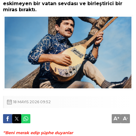
eskimeyen bir vatan sevdası ve birleştirici bir
miras bıraktı.
18 MAYIS 2026 09:52
A
+
A
-
“Beni merak edip şüphe duyanlar