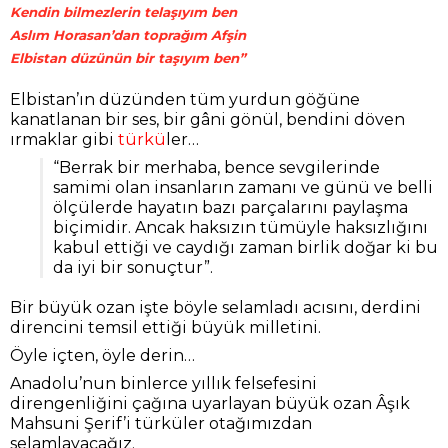
Kendin bilmezlerin telaşıyım ben
Aslım Horasan’dan toprağım Afşin
Elbistan düzünün bir taşıyım ben”
Elbistan’ın düzünden tüm yurdun göğüne
kanatlanan bir ses, bir gâni gönül, bendini döven
ırmaklar gibi
türkü
ler…
“Berrak bir merhaba, bence sevgilerinde
samimi olan insanların zamanı ve günü ve belli
ölçülerde hayatın bazı parçalarını paylaşma
biçimidir. Ancak haksızın tümüyle haksızlığını
kabul ettiği ve caydığı zaman birlik doğar ki bu
da iyi bir sonuçtur”.
Bir büyük ozan işte böyle selamladı acısını, derdini
direncini temsil ettiği büyük milletini.
Öyle içten, öyle derin…
Anadolu’nun binlerce yıllık felsefesini
direngenliğini çağına uyarlayan büyük ozan Âşık
Mahsuni Şerif’i türküler otağımızdan
selamlayacağız.