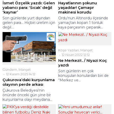
İsmet Özçelik yazdı: Gelen
Hayatlarının şokunu
yabancı para: ‘Sıcak’ değil
yaşadılar! Çamaşır
‘kaynar’
makinesi korudu
Son günlerde yurt dışından
Ordu'nun Altınordu ilçesinde
gelen para… Hiçbiri üretim için
yamaçtan kopan 1 tonluk
değil....
kaya parçasının çarparak...
Köşe Yazıları
,
Manşet
12 Nisan 2022 12:12
Ne Merkezi!.. / Niyazi Koç
yazdı
Gündem
,
Manşet
Son günlerin en çok
12 Kasım 2025 14:12
konuşulan konulardan biri de
Çukurova’daki kurşunlama
“Merkez ve...
olayının perde arkası
Çukurova Belediyesi’nin
önünde önceki gün yine bir
kurşunlama olayı meydana...