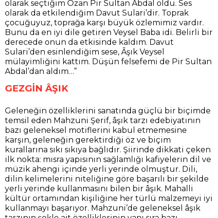
olarak seçtiğim Ozan Pir Sultan Abdal oldu. Ses
olarak da etkilendiğim Davut Sulari’dir. Toprak
çocuğuyuz, toprağa karşı büyük özlemimiz vardır.
Bunu da en iyi dile getiren Veysel Baba idi. Belirli bir
derecede onun da etkisinde kaldım. Davut
Sulari’den esinlendiğim sese, Âşık Veysel
mülayimliğini kattım. Düşün felsefemi de Pir Sultan
Abdal’dan aldım…”
GEZGİN ÂŞIK
Geleneğin özelliklerini sanatında güçlü bir biçimde
temsil eden Mahzuni Şerif, âşık tarzı edebiyatının
bazı geleneksel motiflerini kabul etmemesine
karşın, geleneğin gerektirdiği öz ve biçim
kurallarına sıkı sıkıya bağlıdır. Şiirinde dikkati çeken
ilk nokta: mısra yapısının sağlamlığı kafiyelerin dil ve
müzik ahengi içinde yerli yerinde olmuştur. Dili,
dilin kelimelerini niteliğine göre başarılı bir şekilde
yerli yerinde kullanmasını bilen bir âşık. Mahalli
kültür ortamından kişiliğine her türlü malzemeyi iyi
kullanmayı başarıyor. Mahzuni’de geleneksel âşık
tarzının şekle ait özelliklerinin yanı sıra bazı