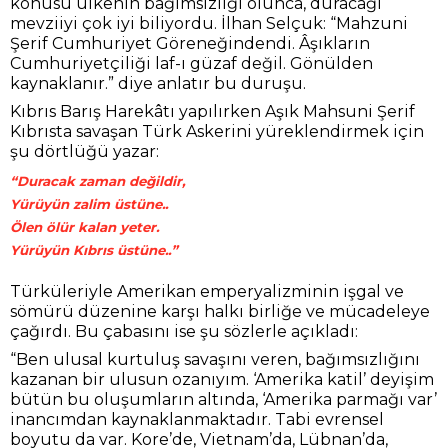
konusu ülkenin bağımsızlığı olunca, duracağı
mevziiyi çok iyi biliyordu. İlhan Selçuk: “Mahzuni
Şerif Cumhuriyet Göreneğindendi. Âşıkların
Cumhuriyetçiliği laf-ı güzaf değil. Gönülden
kaynaklanır.” diye anlatır bu duruşu.
Kıbrıs Barış Harekâtı yapılırken Aşık Mahsuni Şerif
Kıbrısta savaşan Türk Askerini yüreklendirmek için
şu dörtlüğü yazar:
“Duracak zaman değildir,
Yürüyün zalim üstüne..
Ölen ölür kalan yeter.
Yürüyün Kıbrıs üstüne..”
Türküleriyle Amerikan emperyalizminin işgal ve
sömürü düzenine karşı halkı birliğe ve mücadeleye
çağırdı. Bu çabasını ise şu sözlerle açıkladı:
“Ben ulusal kurtuluş savaşını veren, bağımsızlığını
kazanan bir ulusun ozanıyım. ‘Amerika katil’ deyişim
bütün bu oluşumların altında, ‘Amerika parmağı var’
inancımdan kaynaklanmaktadır. Tabi evrensel
boyutu da var. Kore’de, Vietnam’da, Lübnan’da,