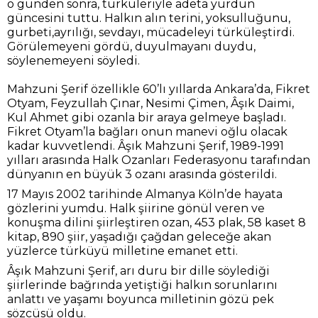
o günden sonra, türküleriyle adeta yurdun
güncesini tuttu. Halkın alın terini, yoksulluğunu,
gurbeti,ayrılığı, sevdayı, mücadeleyi türküleştirdi.
Görülemeyeni gördü, duyulmayanı duydu,
söylenemeyeni söyledi.
Mahzuni Şerif özellikle 60’lı yıllarda Ankara’da, Fikret
Otyam, Feyzullah Çınar, Nesimi Çimen, Âşık Daimi,
Kul Ahmet gibi ozanla bir araya gelmeye başladı.
Fikret Otyam’la bağları onun manevi oğlu olacak
kadar kuvvetlendi. Âşık Mahzuni Şerif, 1989-1991
yılları arasında Halk Ozanları Federasyonu tarafından
dünyanın en büyük 3 ozanı arasında gösterildi.
17 Mayıs 2002 tarihinde Almanya Köln’de hayata
gözlerini yumdu. Halk şiirine gönül veren ve
konuşma dilini şiirleştiren ozan, 453 plak, 58 kaset 8
kitap, 890 şiir, yaşadığı çağdan geleceğe akan
yüzlerce türküyü milletine emanet etti.
Âşık Mahzuni Şerif, arı duru bir dille söylediği
şiirlerinde bağrında yetiştiği halkın sorunlarını
anlattı ve yaşamı boyunca milletinin gözü pek
sözcüsü oldu.