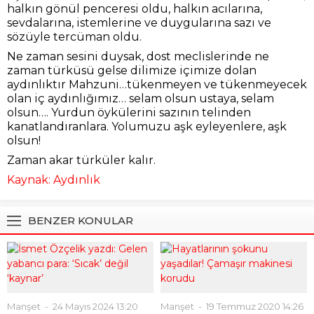
halkın gönül penceresi oldu, halkın acılarına,
sevdalarına, istemlerine ve duygularına sazı ve
sözüyle tercüman oldu.
Ne zaman sesini duysak, dost meclislerinde ne
zaman türküsü gelse dilimize içimize dolan
aydınlıktır Mahzuni…tükenmeyen ve tükenmeyecek
olan iç aydınlığımız… selam olsun ustaya, selam
olsun…. Yurdun öykülerini sazının telinden
kanatlandıranlara. Yolumuzu aşk eyleyenlere, aşk
olsun!
Zaman akar türküler kalır.
Kaynak: Aydınlık
BENZER KONULAR
Manşet
24 Mayıs 2024 13:20
Manşet
19 Temmuz 2020 14:26