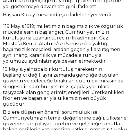
Atatürk’ün gençliğe duyduğu güvenin bugün de
yol göstermeye devam ettiğini ifade etti.
Başkan Kozay mesajında şu ifadelere yer verdi:
“19 Mayıs 1919; milletimizin bağımsızlık ve özgürlük
mücadelesinin başlangıcı, Cumhuriyetimizin
kuruluşuna uzanan sürecin ilk adımıdır. Gazi
Mustafa Kemal Atatürk’ün Samsun’da yaktığı
bağımsızlık meşalesi, aradan geçen yıllara rağmen
aynı inanç, kararlılık ve mücadele ruhuyla
yolumuzu aydınlatmaya devam etmektedir.
19 Mayıs, yalnızca bir kurtuluş hareketinin
başlangıcı değil, aynı zamanda gençliğe duyulan
güvenin ve geleceğe bırakılan güçlü bir mirasın da
simgesidir. Cumhuriyetimizi çağdaş yarınlara
taşıyacak olan gençlerimiz; enerjileri, üretkenlikleri,
fikirleri ve başarılarıyla ülkemizin en büyük
gücüdür.
Bizlere düşen en önemli sorumluluk ise
Cumhuriyetimizin temel değerlerine bağlı, ülkesine
güvenen, sorgulayan, üreten ve geleceğe umutla
bakan nesillerin yetişmesine katkı sunmaktır. Çünkü