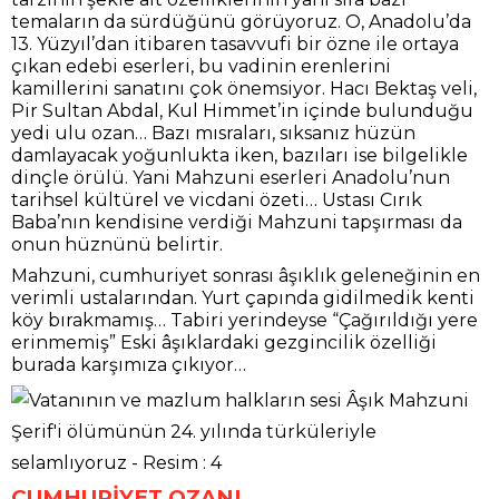
temaların da sürdüğünü görüyoruz. O, Anadolu’da
13. Yüzyıl’dan itibaren tasavvufi bir özne ile ortaya
çıkan edebi eserleri, bu vadinin erenlerini
kamillerini sanatını çok önemsiyor. Hacı Bektaş veli,
Pir Sultan Abdal, Kul Himmet’in içinde bulunduğu
yedi ulu ozan… Bazı mısraları, sıksanız hüzün
damlayacak yoğunlukta iken, bazıları ise bilgelikle
dinçle örülü. Yani Mahzuni eserleri Anadolu’nun
tarihsel kültürel ve vicdani özeti… Ustası Cırık
Baba’nın kendisine verdiği Mahzuni tapşırması da
onun hüznünü belirtir.
Mahzuni, cumhuriyet sonrası âşıklık geleneğinin en
verimli ustalarından. Yurt çapında gidilmedik kenti
köy bırakmamış… Tabiri yerindeyse “Çağırıldığı yere
erinmemiş” Eski âşıklardaki gezgincilik özelliği
burada karşımıza çıkıyor…
CUMHURİYET OZANI