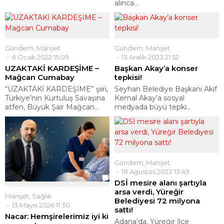
alınca...
Gündem
,
Manşet
Gündem
,
Manşet
6 Ocak 2022 15:09
13 Aralık 2023 21:52
UZAKTAKİ KARDEŞİME –
Başkan Akay’a konser
Mağcan Cumabay
tepkisi!
“UZAKTAKİ KARDEŞİME” şiiri,
Seyhan Belediye Başkanı Akif
Türkiye’nin Kurtuluş Savaşına
Kemal Akay’a sosyal
atfen, Büyük Şair Mağcan...
medyada büyü tepki...
Gündem
,
Manşet
18 Ağustos 2023 13:49
DSİ mesire alanı şartıyla
arsa verdi, Yüreğir
Manşet
,
Sağlık
Belediyesi 72 milyona
13 Mayıs 2026 11:30
sattı!
Nacar: Hemşirelerimiz iyi ki
Adana’da, Yüreğir İlçe