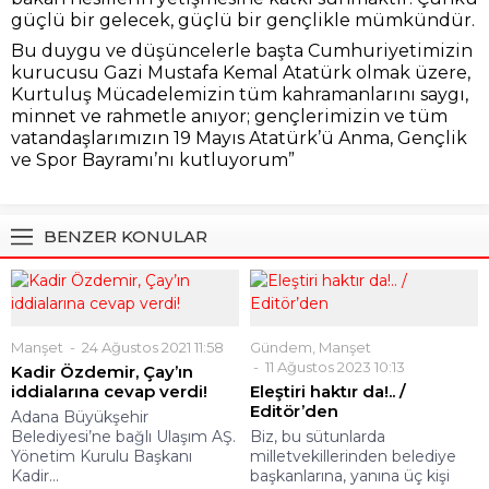
güçlü bir gelecek, güçlü bir gençlikle mümkündür.
Bu duygu ve düşüncelerle başta Cumhuriyetimizin
kurucusu Gazi Mustafa Kemal Atatürk olmak üzere,
Kurtuluş Mücadelemizin tüm kahramanlarını saygı,
minnet ve rahmetle anıyor; gençlerimizin ve tüm
vatandaşlarımızın 19 Mayıs Atatürk’ü Anma, Gençlik
ve Spor Bayramı’nı kutluyorum”
BENZER KONULAR
Manşet
24 Ağustos 2021 11:58
Gündem
,
Manşet
11 Ağustos 2023 10:13
Kadir Özdemir, Çay’ın
iddialarına cevap verdi!
Eleştiri haktır da!.. /
Editör’den
Adana Büyükşehir
Belediyesi’ne bağlı Ulaşım AŞ.
Biz, bu sütunlarda
Yönetim Kurulu Başkanı
milletvekillerinden belediye
Kadir...
başkanlarına, yanına üç kişi