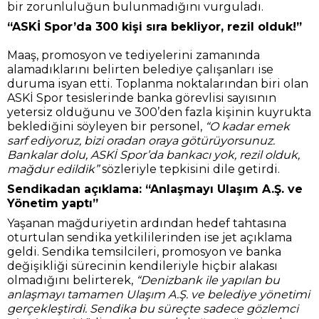
bir zorunluluğun bulunmadığını vurguladı.
“ASKİ Spor’da 300 kişi sıra bekliyor, rezil olduk!”
Maaş, promosyon ve tediyelerini zamanında
alamadıklarını belirten belediye çalışanları ise
duruma isyan etti. Toplanma noktalarından biri olan
ASKİ Spor tesislerinde banka görevlisi sayısının
yetersiz olduğunu ve 300’den fazla kişinin kuyrukta
beklediğini söyleyen bir personel,
“O kadar emek
sarf ediyoruz, bizi oradan oraya götürüyorsunuz.
Bankalar dolu, ASKİ Spor’da bankacı yok, rezil olduk,
mağdur edildik”
sözleriyle tepkisini dile getirdi.
Sendikadan açıklama: “Anlaşmayı Ulaşım A.Ş. ve
Yönetim yaptı”
Yaşanan mağduriyetin ardından hedef tahtasına
oturtulan sendika yetkililerinden ise jet açıklama
geldi. Sendika temsilcileri, promosyon ve banka
değişikliği sürecinin kendileriyle hiçbir alakası
olmadığını belirterek,
“Denizbank ile yapılan bu
anlaşmayı tamamen Ulaşım A.Ş. ve belediye yönetimi
gerçekleştirdi. Sendika bu süreçte sadece gözlemci