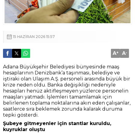
15 HAZIRAN 2026 15:57
A
+
A
-
Adana Büyükşehir Belediyesi bünyesinde maaş
hesaplarının Denizbank’a taşınması, belediye ve
iştiraki olan Ulaşım A.Ş. personeli arasında büyük bir
krize neden oldu. Banka değişikliği nedeniyle
hesapları henüz aktifleşmeyen yüzlerce personelin
maaşları yatmadı. İşlemleri tamamlamak için
belirlenen toplama noktalarına akın eden çalışanlar,
saatlerce sıra beklemek zorunda kalarak duruma
tepki gösterdi.
Şubeye gitmeyenler için stantlar kuruldu,
kuyruklar oluştu