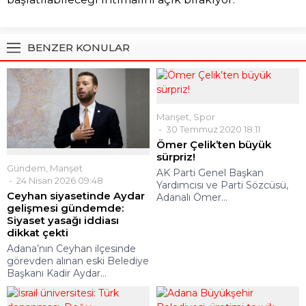
BENZER KONULAR
Manşet
,
Spor
30 Temmuz 2020 18:11
Ömer Çelik’ten büyük
sürpriz!
Gündem
,
Manşet
AK Parti Genel Başkan
24 Nisan 2026 09:48
Yardımcısı ve Parti Sözcüsü,
Ceyhan siyasetinde Aydar
Adanalı Ömer...
gelişmesi gündemde:
Siyaset yasağı iddiası
dikkat çekti
Adana’nın Ceyhan ilçesinde
görevden alınan eski Belediye
Başkanı Kadir Aydar...