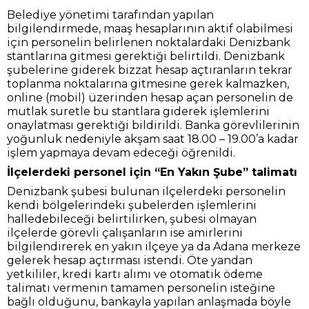
Belediye yönetimi tarafından yapılan
bilgilendirmede, maaş hesaplarının aktif olabilmesi
için personelin belirlenen noktalardaki Denizbank
stantlarına gitmesi gerektiği belirtildi. Denizbank
şubelerine giderek bizzat hesap açtıranların tekrar
toplanma noktalarına gitmesine gerek kalmazken,
online (mobil) üzerinden hesap açan personelin de
mutlak suretle bu stantlara giderek işlemlerini
onaylatması gerektiği bildirildi. Banka görevlilerinin
yoğunluk nedeniyle akşam saat 18.00 – 19.00’a kadar
işlem yapmaya devam edeceği öğrenildi.
İlçelerdeki personel için “En Yakın Şube” talimatı
Denizbank şubesi bulunan ilçelerdeki personelin
kendi bölgelerindeki şubelerden işlemlerini
halledebileceği belirtilirken, şubesi olmayan
ilçelerde görevli çalışanların ise amirlerini
bilgilendirerek en yakın ilçeye ya da Adana merkeze
gelerek hesap açtırması istendi. Öte yandan
yetkililer, kredi kartı alımı ve otomatik ödeme
talimatı vermenin tamamen personelin isteğine
bağlı olduğunu, bankayla yapılan anlaşmada böyle