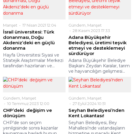
Manşet
17 Nisan 2021 12:04
Gündem
,
Manşet
28 Kasım 2023 17:33
İsrail üniversitesi: Türk
donanması, Doğu
Adana Büyükşehir
Akdeniz’deki en güçlü
Belediyesi, üretimi teşvik
donanma
etmeyi ve desteklemeyi
sürdürüyor
Hayfa Üniversitesi Siyasi ve
Stratejik Araştırmalar Merkezi
Adana Büyükşehir Belediye
tarafından hazırlanan ve...
Başkanı Zeydan Karalar, tarım
ve hayvancılığın gelişmesi...
Gündem
,
Manşet
Gündem
,
Manşet
10 Temmuz 2023 12:00
27 Eylül 2024 10:51
CHP’deki değişim ve
Seyhan Belediyesi’nden
dönüşüm
Kent Lokantası!
CHP’de son seçim
Seyhan Belediyesi, Bey
yenilgisinde sonra kazanlar
Mahallesi’nde vatandaşların
kaynamaya başladı bunun
hizmetine sunacağı Kent