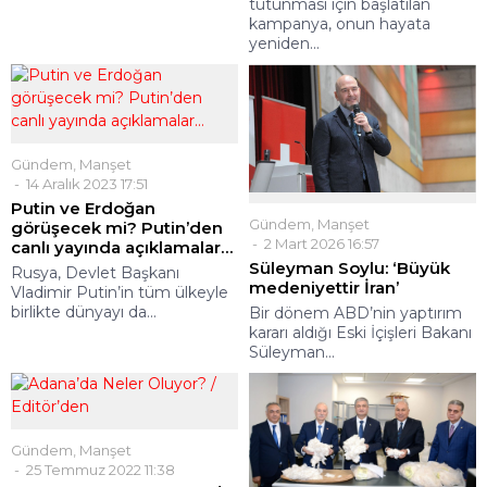
tutunması için başlatılan
kampanya, onun hayata
yeniden...
Gündem
,
Manşet
14 Aralık 2023 17:51
Putin ve Erdoğan
Gündem
,
Manşet
görüşecek mi? Putin’den
2 Mart 2026 16:57
canlı yayında açıklamalar…
Süleyman Soylu: ‘Büyük
Rusya, Devlet Başkanı
medeniyettir İran’
Vladimir Putin’in tüm ülkeyle
birlikte dünyayı da...
Bir dönem ABD’nin yaptırım
kararı aldığı Eski İçişleri Bakanı
Süleyman...
Gündem
,
Manşet
25 Temmuz 2022 11:38