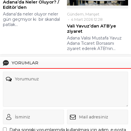
Adana’da Neler Oluyor? /
Editör’den
Adana’da neler oluyor neler
Gündem
,
Manşet
gün geçmiyor ki bir skandal
4 Mart 2026 12:28
patlak...
Vali Yavuz’dan ATB’ye
ziyaret
Adana Valisi Mustafa Yavuz
Adana Ticaret Borsasını
ziyaret ederek ATB’nin...
YORUMLAR
Daha sonraki yorumlarımda kullanılması için adım, e-posta