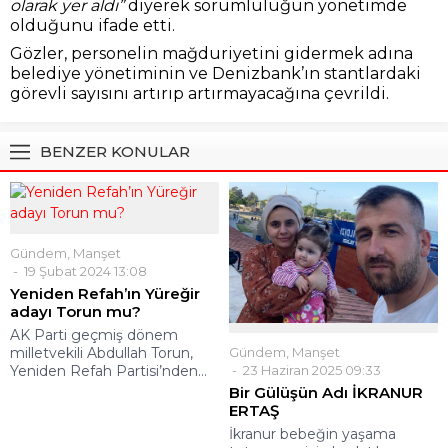
olarak yer aldı”
diyerek sorumluluğun yönetimde
olduğunu ifade etti.
Gözler, personelin mağduriyetini gidermek adına
belediye yönetiminin ve Denizbank’ın stantlardaki
görevli sayısını artırıp artırmayacağına çevrildi.
BENZER KONULAR
Gündem
,
Manşet
19 Şubat 2024 13:08
Yeniden Refah’ın Yüreğir
adayı Torun mu?
AK Parti geçmiş dönem
Gündem
,
Manşet
milletvekili Abdullah Torun,
23 Haziran 2025 09:33
Yeniden Refah Partisi’nden...
Bir Gülüşün Adı İKRANUR
ERTAŞ
İkranur bebeğin yaşama