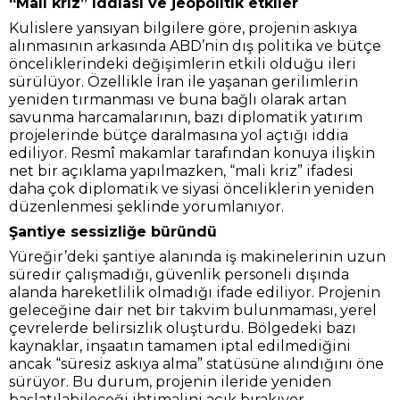
“Mali kriz” iddiası ve jeopolitik etkiler
Kulislere yansıyan bilgilere göre, projenin askıya
alınmasının arkasında ABD’nin dış politika ve bütçe
önceliklerindeki değişimlerin etkili olduğu ileri
sürülüyor. Özellikle İran ile yaşanan gerilimlerin
yeniden tırmanması ve buna bağlı olarak artan
savunma harcamalarının, bazı diplomatik yatırım
projelerinde bütçe daralmasına yol açtığı iddia
ediliyor. Resmî makamlar tarafından konuya ilişkin
net bir açıklama yapılmazken, “mali kriz” ifadesi
daha çok diplomatik ve siyasi önceliklerin yeniden
düzenlenmesi şeklinde yorumlanıyor.
Şantiye sessizliğe büründü
Yüreğir’deki şantiye alanında iş makinelerinin uzun
süredir çalışmadığı, güvenlik personeli dışında
alanda hareketlilik olmadığı ifade ediliyor. Projenin
geleceğine dair net bir takvim bulunmaması, yerel
çevrelerde belirsizlik oluşturdu. Bölgedeki bazı
kaynaklar, inşaatın tamamen iptal edilmediğini
ancak “süresiz askıya alma” statüsüne alındığını öne
sürüyor. Bu durum, projenin ileride yeniden
başlatılabileceği ihtimalini açık bırakıyor.