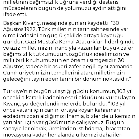
milletinin bağımsızlık uğruna verdiği destansı
mücadelenin bugün de yolumuzu aydınlattığını
ifade etti.
Başkan Kıvanç, mesajında şunları kaydetti: “30
Ağustos 1922, Türk milletinin tarih sahnesinde var
olma iradesini en güçlü şekilde ortaya koyduğu
gündür. Gazi Mustafa Kemal Atatürk’ün liderliğinde
ve aziz milletimizin inancıyla kazanılan büyük zafer,
bağımsızlık tutkumuzun, özgürlük idealimizin ve
milli birlik ruhumuzun en önemli simgesidir. 30
Ağustos, sadece bir askeri zafer değil; aynı zamanda
Cumhuriyetimizin temellerini atan, milletimizin
geleceğini tayin eden tarihi bir dönüm noktasıdır.”
Türkiye’nin bugün ulaştığı güçlü konumun, 103 yıl
önceki o kararlı iradenin eseri olduğunu vurgulayan
Kıvanç, şu değerlendirmelerde bulundu: “103 yıl
önce vatanı için canını ortaya koyan kahraman
ecdadımızdan aldığımız ilhamla, bizler de ülkemizin
yarınları için var gücümüzle çalışıyoruz. Bugün
sanayiciler olarak, üretimden istihdama, ihracattan
inovasyona kadar her alanda ülkemizi daha ileri