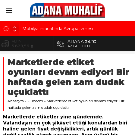
Mobilya ihracatında Avrupa ivmesi
Göz için “Akıllı Mercek” herkes için uygun mu?
ADANA
24°C
ALTIN
5.629,56
AK Parti İl Başkanı Özkan: Adanalıların bir metrekare
AZ BULUTLU
malını kimseye yedirmeyiz!
BİST
Marketlerde etiket
10.824,63
Hacı Karaaslan’ın kiraladığı arsanın resmi kiracısı
bakın kim çıktı!
oyunları devam ediyor! Bir
DOLAR
42,2340
Kuru meyve sektörü 2 milyar dolar ihracat hedefi
haftada gelen zam dudak
için Ankara’dan destek istedi
EURO
uçuklattı
48,8802
Anasayfa
»
Gündem
»
Marketlerde etiket oyunları devam ediyor! Bir
haftada gelen zam dudak uçuklattı
Marketlerde etiketler yine gündemde.
Vatandaşın en çok şikâyet ettiği konulardan biri
haline gelen fiyat değişiklikleri, artık günlük
değil saatlik olarak yaşanıyor. Aynı ürünü bir