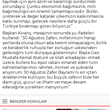
taşımak için aynı azim ve kararlılığı sürdürmek
zorundayız. Çünkü ekonomik bağımsızlık, milli
bağımsızlığın en önemli tamamlayıcısıdır. Bizler,
üreterek ve değer katarak ülkemizin kalkınmasına
katkı sunmayı, gelecek nesillere daha güçlü bir
Türkiye bırakmayı görev biliyoruz.”
Başkan Kıvanç, mesajının sonunda şu ifadeleri
kullandı: “30 Ağustos Zaferi, milletimizin hangi
şartlarda olursa olsun asla teslim olmayacağını, birlik
ve beraberlik ruhuyla her zorluğun üstesinden
geleceğini tüm dünyaya göstermiştir. Başta Gazi
Mustafa Kemal Atatürk ve silah arkadaşları olmak
üzere, bizlere bu eşsiz vatanı emanet eden tüm
kahramanlarımızı rahmet, minnet ve şükranla
anıyorum. 30 Ağustos Zafer Bayramı’nı en içten
dileklerimle kutluyor, bu büyük zaferin bize her
daim güç, gurur ve ilham vermeye devam
edeceğine yürekten inanıyorum.”
BENZER KONULAR