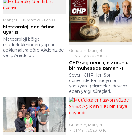
Manşet
15 Mart 2021 21:20
Meteoroloji’den fırtına
uyarısı
Meteoroloji bölge
müdürlüklerinden yapılan
açıklamalara göre Akdeniz'de
Gündem
,
Manşet
ve İç Anadolu...
13 Mayıs 2026 10:01
CHP seçmeni için zorunlu
bir muhasebe zamanı-1
Sevgili CHP'liler, Son
dönemde kamuoyuna
yansıyan gelişmeler, devam
eden yargı süreçleri,...
Gündem
,
Manşet
31 Mart 2023 10:16