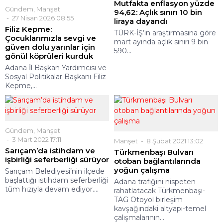
Mutfakta enflasyon yüzde
Gündem
,
Manşet
94,62: Açlık sınırı 10 bin
27 Nisan 2026 08:55
liraya dayandı
Filiz Kepme:
TÜRK-İŞ’in araştırmasına göre
Çocuklarımızla sevgi ve
mart ayında açlık sınırı 9 bin
güven dolu yarınlar için
590...
gönül köprüleri kurduk
Adana İl Başkan Yardımcısı ve
Sosyal Politikalar Başkanı Filiz
Kepme,...
Gündem
,
Manşet
3 Mart 2022 17:11
Manşet
8 Şubat 2021 13:02
Sarıçam’da istihdam ve
Türkmenbaşı Bulvarı
işbirliği seferberliği sürüyor
otoban bağlantılarında
yoğun çalışma
Sarıçam Belediyesi’nin ilçede
başlattığı istihdam seferberliği
Adana trafiğini nispeten
tüm hızıyla devam ediyor....
rahatlatacak Türkmenbaşı-
TAG Otoyol birleşim
kavşağındaki altyapı-temel
çalışmalarının...