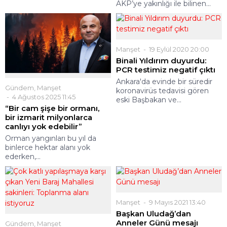
AKP’ye yakınlığı ile bilinen...
Manşet
19 Eylül 2020 20:00
Binali Yıldırım duyurdu:
PCR testimiz negatif çıktı
Ankara'da evinde bir süredir
Gündem
,
Manşet
koronavirüs tedavisi gören
4 Ağustos 2025 11:45
eski Başbakan ve...
“Bir cam şişe bir ormanı,
bir izmarit milyonlarca
canlıyı yok edebilir”
Orman yangınları bu yıl da
binlerce hektar alanı yok
ederken,...
Manşet
9 Mayıs 2021 13:40
Başkan Uludağ’dan
Anneler Günü mesajı
Gündem
,
Manşet