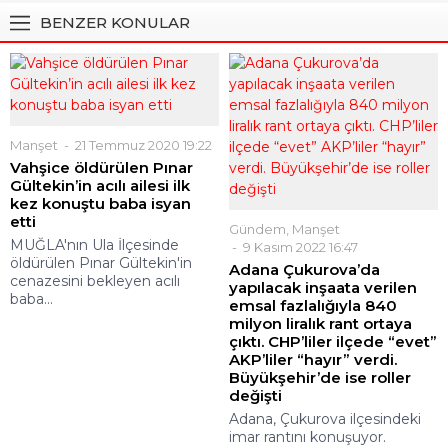
BENZER KONULAR
Manşet
21 Temmuz 2020 19:22
Vahşice öldürülen Pınar
Gültekin’in acılı ailesi ilk
kez konuştu baba isyan
etti
Gündem
,
Manşet
MUĞLA'nın Ula İlçesinde
9 Kasım 2022 16:47
öldürülen Pınar Gültekin'in
Adana Çukurova’da
cenazesini bekleyen acılı
yapılacak inşaata verilen
baba...
emsal fazlalığıyla 840
milyon liralık rant ortaya
çıktı. CHP’liler ilçede “evet”
AKP’liler “hayır” verdi.
Büyükşehir’de ise roller
değişti
Adana, Çukurova ilçesindeki
imar rantını konuşuyor.