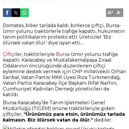
A
+
A
-
Domates, biber tarlada kaldı, binlerce çiftçi, Bursa-
İzmir yolunu traktörlerle trafiğe kapattı, hükümetin
tarım politikalarını protesto etti. Üreticiler ‘Biz
ölürsek vatan ölür’ diye isyan etti…
Çiftçi
ler, traktörleriyle
Bursa
-İzmir yolunu trafiğe
kapattı. Karacabey ve Mustafakemalpaşa Ziraat
Odalarının öncülüğünde düzenlenen çiftçi
eylemine destek vermek için CHP milletvekili Orhan
Sarıbal, Vatan Partisi MKK Üyesi Rıza Türkmendağ,
Vatan Partisi Karacabey İlçe Başkanı Rıfat Narhın,
Cumhuriyet Kadınları Derneği yöneticileri de
katıldı.
Bursa Karacabey’de Tarım İşletmeleri Genel
Müdürlüğü (TİGEM) önüne traktörleriyle giden
çiftçiler,
“Ürünümüz para etsin, ürünümüz tarlada
kalmasın. Biz ölürsek vatan da ölür.”
dediler.