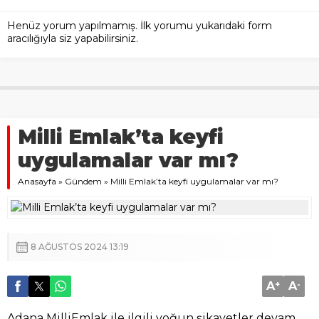
Henüz yorum yapılmamış. İlk yorumu yukarıdaki form
aracılığıyla siz yapabilirsiniz.
Milli Emlak’ta keyfi
uygulamalar var mı?
Anasayfa
»
Gündem
»
Milli Emlak’ta keyfi uygulamalar var mı?
8 AĞUSTOS 2024 13:19
A
+
A
-
Adana MilliEmlak ile ilgili yoğun şikayetler devam