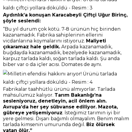
Aydınlık’a konuşan Karacabeyli Çiftçi Uğur Birinç,
şöyle seslendi:
“Bu yıl durum çok kötü. 7-8 ürünün hiç birinden
kazanamadık. Fabrika sahiplerinin ellerini
vicdanlarına koymalarını istiyoruz.
Maliyeti
çıkaramaz hale geldik.
Arpada kazanamadık,
buğdayda kazanamadık, bezelyede kazanamadık,
karpuz tarlada kaldı, soğan tarlada kaldı. Şu anda
biber var o da içler acısı. Domates de aynı.
Fabrikalar taahhütlü ürünü almıyorlar. Tarlada
mahsulümüz kalıyor.
Tarım Bakanlığı’na
sesleniyoruz, denetleyin, acil önlem alın.
Avrupa’da her şey sübvanse ediliyor. Mazota,
gübreye yetişemiyoruz
. İsteğimiz tarımın iyi bir
yere gelmesi. Dışarı bağımlı olmayalım. Benim malım
tarlada kimsenin umurunda değil.
Biz ölürsek
vatan ölür.”