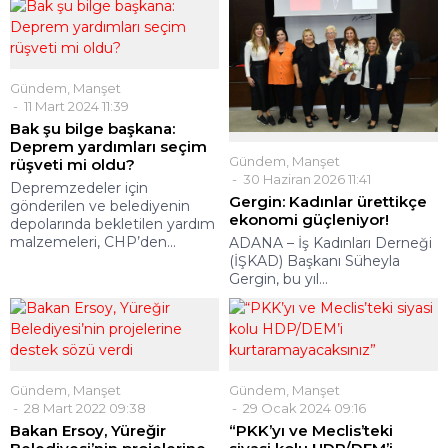
Gündem
,
Manşet
11 Mart 2024 11:39
Bak şu bilge başkana:
Deprem yardımları seçim
Gündem
,
Manşet
rüşveti mi oldu?
30 Haziran 2026 11:41
Depremzedeler için
Gergin: Kadınlar ürettikçe
gönderilen ve belediyenin
ekonomi güçleniyor!
depolarında bekletilen yardım
malzemeleri, CHP’den...
ADANA – İş Kadınları Derneği
(İŞKAD) Başkanı Süheyla
Gergin, bu yıl...
Gündem
,
Manşet
Gündem
,
Manşet
28 Mart 2022 09:38
29 Ocak 2024 09:16
Bakan Ersoy, Yüreğir
“PKK’yı ve Meclis’teki