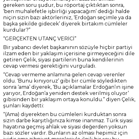
gereken soru şudur, bu röportaj çıktıktan sonra,
‘ben muhalefetle işbirliği yapacağım’ dediği halde
niçin sizin bazı aktörleriniz, ‘Erdoğan seçimle ya da
başka şekilde gidecek’ diyerek birtakım cümleler
kurdular?”
“GERÇEKTEN UTANÇ VERİCİ”
Bir yabancı devlet başkanının sözüyle hiçbir partiyi
ilzam eden bir yaklaşım içerisine girmeyeceğini dile
getiren Çelik, siyasi partilerin buna kendilerinin
cevap vermesi gerektiğini vurguladı.
“Cevap vermeme anlamına gelen cevap verenler
oldu. ‘Bunu kınıyoruz’ gibi bir cümle söyledikten
sonra ‘ama’ diyerek, ‘Bu açıklamalar Erdoğan’ın işine
yarıyor, Erdoğan’a yeniden destek verilmiş oluyor’
gibisinden bir yaklaşım ortaya konuldu.” diyen Çelik,
şunları kaydetti:
“(Ama) diyerekten bu cümleleri kurduktan sonra
sizin darbe karşıtlığınıza kimse inanmaz. Türk siyasi
hayatına geçmiş ahlak ve siyasi değerden yoksun
bazı sözler vardır. Bunların az olması hepimiz için