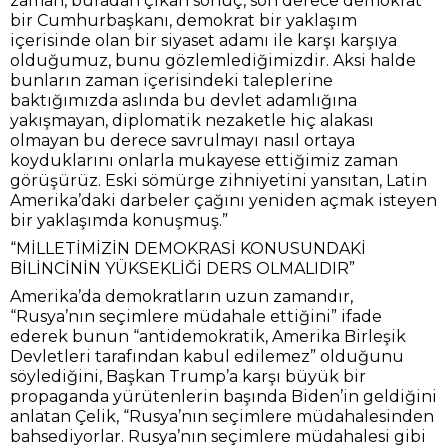
zaman, buradan çıkan sonuç, son derece demokrat
bir Cumhurbaşkanı, demokrat bir yaklaşım
içerisinde olan bir siyaset adamı ile karşı karşıya
olduğumuz, bunu gözlemlediğimizdir. Aksi halde
bunların zaman içerisindeki taleplerine
baktığımızda aslında bu devlet adamlığına
yakışmayan, diplomatik nezaketle hiç alakası
olmayan bu derece savrulmayı nasıl ortaya
koyduklarını onlarla mukayese ettiğimiz zaman
görüşürüz. Eski sömürge zihniyetini yansıtan, Latin
Amerika’daki darbeler çağını yeniden açmak isteyen
bir yaklaşımda konuşmuş.”
“MİLLETİMİZİN DEMOKRASİ KONUSUNDAKİ
BİLİNCİNİN YÜKSEKLİĞİ DERS OLMALIDIR”
Amerika’da demokratların uzun zamandır,
“Rusya’nın seçimlere müdahale ettiğini” ifade
ederek bunun “antidemokratik, Amerika Birleşik
Devletleri tarafından kabul edilemez” olduğunu
söylediğini, Başkan Trump’a karşı büyük bir
propaganda yürütenlerin başında Biden’in geldiğini
anlatan Çelik, “Rusya’nın seçimlere müdahalesinden
bahsediyorlar. Rusya’nın seçimlere müdahalesi gibi