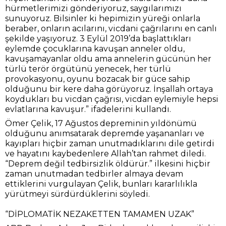
hürmetlerimizi gönderiyoruz, saygılarımızı
sunuyoruz. Bilsinler ki hepimizin yüreği onlarla
beraber, onların acılarını, vicdani çağrılarını en canlı
şekilde yaşıyoruz. 3 Eylül 2019’da başlattıkları
eylemde çocuklarına kavuşan anneler oldu,
kavuşamayanlar oldu ama annelerin gücünün her
türlü terör örgütünü yenecek, her türlü
provokasyonu, oyunu bozacak bir güce sahip
olduğunu bir kere daha görüyoruz. İnşallah ortaya
koydukları bu vicdan çağrısı, vicdan eylemiyle hepsi
evlatlarına kavuşur.” ifadelerini kullandı.
Ömer Çelik, 17 Ağustos depreminin yıldönümü
olduğunu anımsatarak depremde yaşananları ve
kayıpları hiçbir zaman unutmadıklarını dile getirdi
ve hayatını kaybedenlere Allah’tan rahmet diledi.
“Deprem değil tedbirsizlik öldürür.” ilkesini hiçbir
zaman unutmadan tedbirler almaya devam
ettiklerini vurgulayan Çelik, bunları kararlılıkla
yürütmeyi sürdürdüklerini söyledi.
“DİPLOMATİK NEZAKETTEN TAMAMEN UZAK”