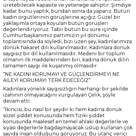
üretebilecek kapasite ve yeteneğe sahiptir. Şimdiye
kadar bunu yaptık, bundan sonra da yaparız. Bütün
kadın örgütlerinin görüşlerine açığız. Güzel bir
yaklaşımla ortaya koyulan bütün görüşleri
değerlendiriyoruz. Tabii bütün bu süre içinde
Cumhurbaşkanımız partimizin yıl dönümü
toplantısında da söyledi, bizi üzen şey, kadınlarımıza
dönük hakaret dili kullanılmasıdır. Kadınlara dönük
saygısız bir dil kullanılmasıdır. Medeni bir toplum
olmanın ilk maddelerinden biri, kadına dönük dilin
tamamen saygı ile kuşanmış olmasıdır.
“NE KADINI KORUMAYI VE GÜÇLENDİRMEYİ NE
AİLEYİ KORUMAYI TERK EDECEĞİZ”
Kadınlara yönelik saygısızlığın herhangi bir şekilde
izahının olmayacağını vurgulayan Çelik, şöyle
devam etti:
“İkincisi, bu nasıl bir şeydir ki hem kadına dönük
sözel şiddet konusunda hem fiziki şiddet
konusunda maalesef en temel ahlaki değerlerle ve
siyasi değerlerle bağdaşmayacak üslup kullanan çok
sayıda insan olduğunu görüyoruz. Bu utanç verici