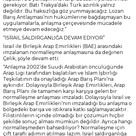
gerekiyor. Batı Trakya’daki Türk azınlık yalnız
değildir. Bu haksızlığa göz yummayacağız. Lozan
Barış Antlaşması’nın hükümlerine bağdaşmayan bu
uygulamalarla, anlaşma çerçevesinde mücadele
etmeye devam edeceğiz.”
“İSRAİL SALDIRGANLIĞA DEVAM EDİYOR”
İsrail ile Birleşik Arap Emirlikleri (BAE) arasındaki
imzalanan normalleşme anlaşmasına da değinen
Çelik, şöyle devam etti:
“Anlaşma 2002’de Suudi Arabistan öncülüğünde
Arap Ligi tarafından başlatılan ve İslam İşbirliği
Teşkilatının da onayladığı Arap Barış Planı’na
aykırıdır. Dolayısıyla Birleşik Arap Emirlikleri, Arap
Barış Planı ile tamamen karşı karşıya gelen bir
normalleşme anlaşması imzaladı. Dolayısıyla İsrail ve
Birleşik Arap Emirlikleri’nin imzaladığı bu anlaşma o
bölgedeki barışa ve istikrara katkı sağlamayacaktır.
Filistinlilerin içinde olmadığı bir çözümün hiçbir
şekilde sonuç alması mümkün değildir. Ayrıca hangi
normalleşmeden bahsediliyor? Normalleşme için
çift taraflı adımın atılması lazım. İsrail saldırganlığa