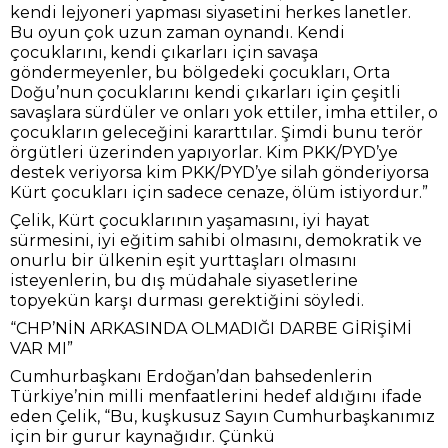
kendi lejyoneri yapması siyasetini herkes lanetler.
Bu oyun çok uzun zaman oynandı. Kendi
çocuklarını, kendi çıkarları için savaşa
göndermeyenler, bu bölgedeki çocukları, Orta
Doğu’nun çocuklarını kendi çıkarları için çeşitli
savaşlara sürdüler ve onları yok ettiler, imha ettiler, o
çocukların geleceğini kararttılar. Şimdi bunu terör
örgütleri üzerinden yapıyorlar. Kim PKK/PYD’ye
destek veriyorsa kim PKK/PYD’ye silah gönderiyorsa
Kürt çocukları için sadece cenaze, ölüm istiyordur.”
Çelik, Kürt çocuklarının yaşamasını, iyi hayat
sürmesini, iyi eğitim sahibi olmasını, demokratik ve
onurlu bir ülkenin eşit yurttaşları olmasını
isteyenlerin, bu dış müdahale siyasetlerine
topyekün karşı durması gerektiğini söyledi.
“CHP’NİN ARKASINDA OLMADIĞI DARBE GİRİŞİMİ
VAR MI”
Cumhurbaşkanı Erdoğan’dan bahsedenlerin
Türkiye’nin milli menfaatlerini hedef aldığını ifade
eden Çelik, “Bu, kuşkusuz Sayın Cumhurbaşkanımız
için bir gurur kaynağıdır. Çünkü