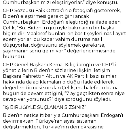
Cumhurbaşkanımızı eleştiriyorlar.” diye konuştu.
CHP Sözcüsü Faik Öztrak’ın o fotoğrafı göstererek,
Biden’ı eleştirmesi gerektiğini ancak
Cumhurbaşkanı Erdoğan’ı eleştirdiğini ifade eden
Çelik, “Bu, Biden’ın gözüyle bakmanın bir başka
biçimidir. Maalesef bunları, en basit şeyleri nasıl ayırt
edemiyorlar, bu kadar vahim duruma nasıl
düşüyorlar, doğrusunu söylemek gerekirse,
şaşırmanın sonu gelmiyor.” değerlendirmesinde
bulundu.
CHP Genel Başkanı Kemal Kılıçdaroğlu ve CHP’li
yöneticilerin Biden’ın sözlerine ilişkin İletişim
Başkanı Fahrettin Altun ve AK Partili bazı isimler
hakkında da açıklamaları olduğu ifade edilerek
değerlendirmesi sorulan Çelik, muhalefetin buna
bugün de devam ettiğini, “7 ay geçtikten sonra niye
cevap veriyorsunuz?” diye sorduğunu söyledi.
“İŞ BİRLİĞİYLE SUÇLANAN SİZSİNİZ”
Biden’ın netice itibarıyla Cumhurbaşkanı Erdoğan’ı
devirmekten, Türkiye’nin siyasi sistemini
değiştirmekten, Türkiye’nin demokrasisine