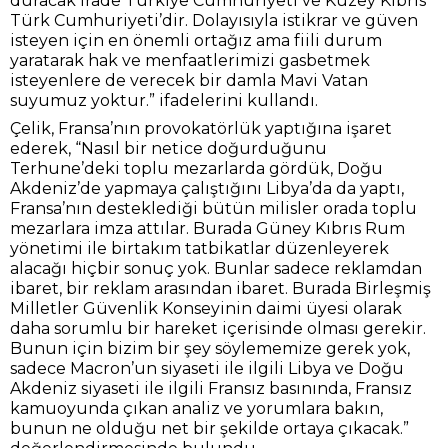
duracak irade Türkiye Cumhuriyeti ve Kuzey Kıbrıs
Türk Cumhuriyeti’dir. Dolayısıyla istikrar ve güven
isteyen için en önemli ortağız ama fiili durum
yaratarak hak ve menfaatlerimizi gasbetmek
isteyenlere de verecek bir damla Mavi Vatan
suyumuz yoktur.” ifadelerini kullandı.
Çelik, Fransa’nın provokatörlük yaptığına işaret
ederek, “Nasıl bir netice doğurduğunu
Terhune’deki toplu mezarlarda gördük, Doğu
Akdeniz’de yapmaya çalıştığını Libya’da da yaptı,
Fransa’nın desteklediği bütün milisler orada toplu
mezarlara imza attılar. Burada Güney Kıbrıs Rum
yönetimi ile birtakım tatbikatlar düzenleyerek
alacağı hiçbir sonuç yok. Bunlar sadece reklamdan
ibaret, bir reklam arasından ibaret. Burada Birleşmiş
Milletler Güvenlik Konseyinin daimi üyesi olarak
daha sorumlu bir hareket içerisinde olması gerekir.
Bunun için bizim bir şey söylememize gerek yok,
sadece Macron’un siyaseti ile ilgili Libya ve Doğu
Akdeniz siyaseti ile ilgili Fransız basınında, Fransız
kamuoyunda çıkan analiz ve yorumlara bakın,
bunun ne olduğu net bir şekilde ortaya çıkacak.”