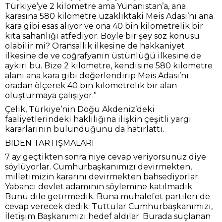
Türkiye’ye 2 kilometre ama Yunanistan’a, ana
karasına 580 kilometre uzaklıktaki Meis Adası’nı ana
kara gibi esas alıyor ve ona 40 bin kilometrelik bir
kıta sahanlığı atfediyor. Böyle bir şey söz konusu
olabilir mi? Oransallık ilkesine de hakkaniyet
ilkesine de ve coğrafyanın üstünlüğü ilkesine de
aykırı bu. Bize 2 kilometre, kendisine 580 kilometre
alanı ana kara gibi değerlendirip Meis Adası’nı
oradan ölçerek 40 bin kilometrelik bir alan
oluşturmaya çalışıyor.”
Çelik, Türkiye’nin Doğu Akdeniz’deki
faaliyetlerindeki haklılığına ilişkin çeşitli yargı
kararlarının bulunduğunu da hatırlattı.
BIDEN TARTIŞMALARI
7 ay geçtikten sonra niye cevap veriyorsunuz diye
söylüyorlar. Cumhurbaşkanımızı devirmekten,
milletimizin kararını devirmekten bahsediyorlar.
Yabancı devlet adamının söylemine katılmadık.
Bunu dile getirmedik. Buna muhalefet partileri de
cevap verecek dedik. Tuttular Cumhurbaşkanımızı,
İletişim Başkanımızı hedef aldılar. Burada suçlanan