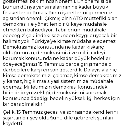
göstermesi bakımından önemli. En önemlisi de
bunun dünya yansımalarının ne kadar büyük
felaketler doğuracağının işaretlerini görmemiz
açısından önemli. Çıkmış bir NATO müttefiki olan,
demokrasi ile yönetilen bir ülkeye müdahale
etmekten bahsediyor. Tabii onun ‘müdahale
edeceğiz’ şeklindeki sözünden kaygı duyacak bir
halimiz yok. Türkiye’ye kimse müdahale edemez.
Demokrasimiz konusunda ne kadar kıskanç
olduğumuzu, demokrasimizi ve milli iradeyi
korumak konusunda ne kadar büyük bedeller
ödeyeceğimizi 15 Temmuz darbe girişiminde o
darbecilere karşı en son gösterdik. Dolayısıyla hiç
kimse demokrasimizi çalamaz, kimse demokrasimizi
yıkamaz, hiç kimse siyasi sistemimize müdahale
edemez. Milletimizin demokrasi konusundaki
bilincinin yüksekliği, demokrasisini korumak
konusunda ödediği bedelin yüksekliği herkes için
bir ders olmalıdır.”
Çelik, 15 Temmuz gecesi ve sonrasında kendilerini
şaşırtan bir şey olduğunu dile getirerek şunları
kaydetti: