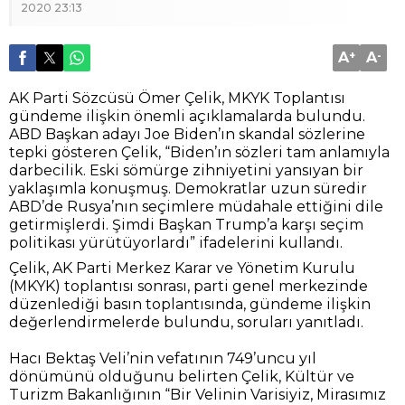
2020 23:13
A
+
A
-
AK Parti Sözcüsü Ömer Çelik, MKYK Toplantısı
gündeme ilişkin önemli açıklamalarda bulundu.
ABD Başkan adayı Joe Biden’ın skandal sözlerine
tepki gösteren Çelik, “Biden’ın sözleri tam anlamıyla
darbecilik. Eski sömürge zihniyetini yansıyan bir
yaklaşımla konuşmuş. Demokratlar uzun süredir
ABD’de Rusya’nın seçimlere müdahale ettiğini dile
getirmişlerdi. Şimdi Başkan Trump’a karşı seçim
politikası yürütüyorlardı” ifadelerini kullandı.
Çelik, AK Parti Merkez Karar ve Yönetim Kurulu
(MKYK) toplantısı sonrası, parti genel merkezinde
düzenlediği basın toplantısında, gündeme ilişkin
değerlendirmelerde bulundu, soruları yanıtladı.
Hacı Bektaş Veli’nin vefatının 749’uncu yıl
dönümünü olduğunu belirten Çelik, Kültür ve
Turizm Bakanlığının “Bir Velinin Varisiyiz, Mirasımız