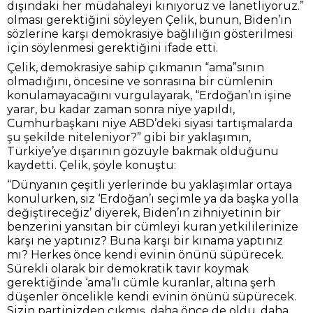
dışındaki her müdahaleyi kınıyoruz ve lanetliyoruz.”
olması gerektiğini söyleyen Çelik, bunun, Biden’ın
sözlerine karşı demokrasiye bağlılığın gösterilmesi
için söylenmesi gerektiğini ifade etti.
Çelik, demokrasiye sahip çıkmanın “ama”sının
olmadığını, öncesine ve sonrasına bir cümlenin
konulamayacağını vurgulayarak, “Erdoğan’ın işine
yarar, bu kadar zaman sonra niye yapıldı,
Cumhurbaşkanı niye ABD’deki siyasi tartışmalarda
şu şekilde niteleniyor?” gibi bir yaklaşımın,
Türkiye’ye dışarının gözüyle bakmak olduğunu
kaydetti. Çelik, şöyle konuştu:
“Dünyanın çeşitli yerlerinde bu yaklaşımlar ortaya
konulurken, siz ‘Erdoğan’ı seçimle ya da başka yolla
değiştireceğiz’ diyerek, Biden’ın zihniyetinin bir
benzerini yansıtan bir cümleyi kuran yetkililerinize
karşı ne yaptınız? Buna karşı bir kınama yaptınız
mı? Herkes önce kendi evinin önünü süpürecek.
Sürekli olarak bir demokratik tavır koymak
gerektiğinde ‘ama’lı cümle kuranlar, altına şerh
düşenler öncelikle kendi evinin önünü süpürecek.
Sizin partinizden çıkmış, daha önce de oldu, daha