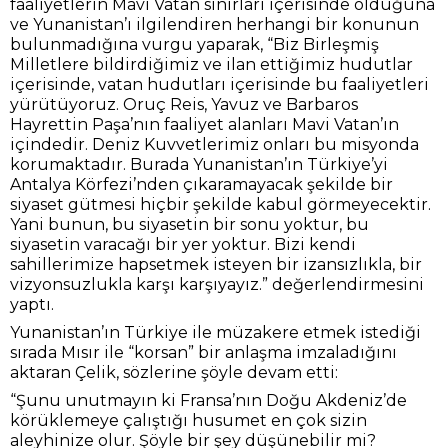
faaliyetlerin Mavi Vatan sınırları içerisinde olduğuna
ve Yunanistan’ı ilgilendiren herhangi bir konunun
bulunmadığına vurgu yaparak, “Biz Birleşmiş
Milletlere bildirdiğimiz ve ilan ettiğimiz hudutlar
içerisinde, vatan hudutları içerisinde bu faaliyetleri
yürütüyoruz. Oruç Reis, Yavuz ve Barbaros
Hayrettin Paşa’nın faaliyet alanları Mavi Vatan’ın
içindedir. Deniz Kuvvetlerimiz onları bu misyonda
korumaktadır. Burada Yunanistan’ın Türkiye’yi
Antalya Körfezi’nden çıkaramayacak şekilde bir
siyaset gütmesi hiçbir şekilde kabul görmeyecektir.
Yani bunun, bu siyasetin bir sonu yoktur, bu
siyasetin varacağı bir yer yoktur. Bizi kendi
sahillerimize hapsetmek isteyen bir izansızlıkla, bir
vizyonsuzlukla karşı karşıyayız.” değerlendirmesini
yaptı.
Yunanistan’ın Türkiye ile müzakere etmek istediği
sırada Mısır ile “korsan” bir anlaşma imzaladığını
aktaran Çelik, sözlerine şöyle devam etti:
“Şunu unutmayın ki Fransa’nın Doğu Akdeniz’de
körüklemeye çalıştığı husumet en çok sizin
aleyhinize olur. Şöyle bir şey düşünebilir mi?