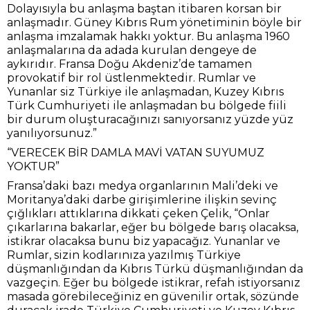
Dolayısıyla bu anlaşma baştan itibaren korsan bir
anlaşmadır. Güney Kıbrıs Rum yönetiminin böyle bir
anlaşma imzalamak hakkı yoktur. Bu anlaşma 1960
anlaşmalarına da adada kurulan dengeye de
aykırıdır. Fransa Doğu Akdeniz’de tamamen
provokatif bir rol üstlenmektedir. Rumlar ve
Yunanlar siz Türkiye ile anlaşmadan, Kuzey Kıbrıs
Türk Cumhuriyeti ile anlaşmadan bu bölgede fiili
bir durum oluşturacağınızı sanıyorsanız yüzde yüz
yanılıyorsunuz.”
“VERECEK BİR DAMLA MAVİ VATAN SUYUMUZ
YOKTUR”
Fransa’daki bazı medya organlarının Mali’deki ve
Moritanya’daki darbe girişimlerine ilişkin sevinç
çığlıkları attıklarına dikkati çeken Çelik, “Onlar
çıkarlarına bakarlar, eğer bu bölgede barış olacaksa,
istikrar olacaksa bunu biz yapacağız. Yunanlar ve
Rumlar, sizin kodlarınıza yazılmış Türkiye
düşmanlığından da Kıbrıs Türkü düşmanlığından da
vazgeçin. Eğer bu bölgede istikrar, refah istiyorsanız
masada görebileceğiniz en güvenilir ortak, sözünde