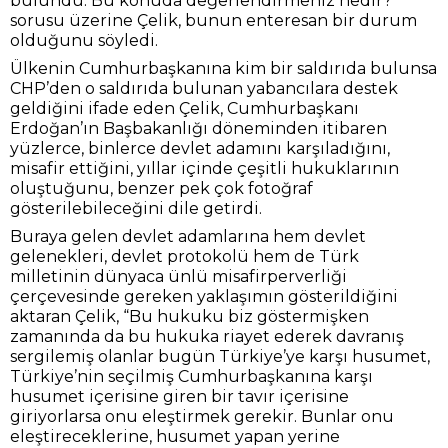
bulundu. Bu konuda değerlendirmeniz nedir?”
sorusu üzerine Çelik, bunun enteresan bir durum
olduğunu söyledi.
Ülkenin Cumhurbaşkanına kim bir saldırıda bulunsa
CHP’den o saldırıda bulunan yabancılara destek
geldiğini ifade eden Çelik, Cumhurbaşkanı
Erdoğan’ın Başbakanlığı döneminden itibaren
yüzlerce, binlerce devlet adamını karşıladığını,
misafir ettiğini, yıllar içinde çeşitli hukuklarının
oluştuğunu, benzer pek çok fotoğraf
gösterilebileceğini dile getirdi.
Buraya gelen devlet adamlarına hem devlet
gelenekleri, devlet protokolü hem de Türk
milletinin dünyaca ünlü misafirperverliği
çerçevesinde gereken yaklaşımın gösterildiğini
aktaran Çelik, “Bu hukuku biz göstermişken
zamanında da bu hukuka riayet ederek davranış
sergilemiş olanlar bugün Türkiye’ye karşı husumet,
Türkiye’nin seçilmiş Cumhurbaşkanına karşı
husumet içerisine giren bir tavır içerisine
giriyorlarsa onu eleştirmek gerekir. Bunlar onu
eleştireceklerine, husumet yapan yerine