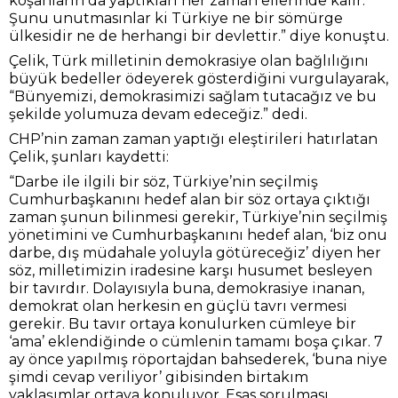
koşanların da yaptıkları her zaman ellerinde kalır.
Şunu unutmasınlar ki Türkiye ne bir sömürge
ülkesidir ne de herhangi bir devlettir.” diye konuştu.
Çelik, Türk milletinin demokrasiye olan bağlılığını
büyük bedeller ödeyerek gösterdiğini vurgulayarak,
“Bünyemizi, demokrasimizi sağlam tutacağız ve bu
şekilde yolumuza devam edeceğiz.” dedi.
CHP’nin zaman zaman yaptığı eleştirileri hatırlatan
Çelik, şunları kaydetti:
“Darbe ile ilgili bir söz, Türkiye’nin seçilmiş
Cumhurbaşkanını hedef alan bir söz ortaya çıktığı
zaman şunun bilinmesi gerekir, Türkiye’nin seçilmiş
yönetimini ve Cumhurbaşkanını hedef alan, ‘biz onu
darbe, dış müdahale yoluyla götüreceğiz’ diyen her
söz, milletimizin iradesine karşı husumet besleyen
bir tavırdır. Dolayısıyla buna, demokrasiye inanan,
demokrat olan herkesin en güçlü tavrı vermesi
gerekir. Bu tavır ortaya konulurken cümleye bir
‘ama’ eklendiğinde o cümlenin tamamı boşa çıkar. 7
ay önce yapılmış röportajdan bahsederek, ‘buna niye
şimdi cevap veriliyor’ gibisinden birtakım
yaklaşımlar ortaya konuluyor. Esas sorulması