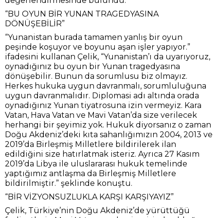
değerlendirmesinde bulundu.
“BU OYUN BİR YUNAN TRAGEDYASINA
DÖNÜŞEBİLİR”
“Yunanistan burada tamamen yanlış bir oyun
peşinde koşuyor ve boyunu aşan işler yapıyor.”
ifadesini kullanan Çelik, “Yunanistan’ı da uyarıyoruz,
oynadığınız bu oyun bir Yunan tragedyasına
dönüşebilir. Bunun da sorumlusu biz olmayız.
Herkes hukuka uygun davranmalı, sorumluluğuna
uygun davranmalıdır. Diplomasi adı altında orada
oynadığınız Yunan tiyatrosuna izin vermeyiz. Kara
Vatan, Hava Vatan ve Mavi Vatan’da size verilecek
herhangi bir şeyimiz yok. Hukuk diyorsanız o zaman
Doğu Akdeniz’deki kıta sahanlığımızın 2004, 2013 ve
2019’da Birleşmiş Milletlere bildirilerek ilan
edildiğini size hatırlatmak isteriz. Ayrıca 27 Kasım
2019’da Libya ile uluslararası hukuk temelinde
yaptığımız antlaşma da Birleşmiş Milletlere
bildirilmiştir.” şeklinde konuştu.
“BİR VİZYONSUZLUKLA KARŞI KARŞIYAYIZ”
Çelik, Türkiye’nin Doğu Akdeniz’de yürüttüğü