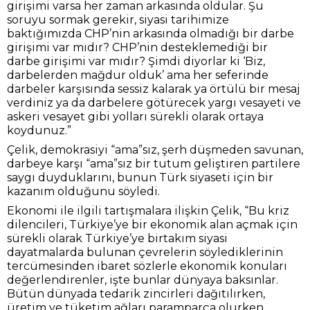
girişimi varsa her zaman arkasında oldular. Şu
soruyu sormak gerekir, siyasi tarihimize
baktığımızda CHP’nin arkasında olmadığı bir darbe
girişimi var mıdır? CHP’nin desteklemediği bir
darbe girişimi var mıdır? Şimdi diyorlar ki ‘Biz,
darbelerden mağdur olduk’ ama her seferinde
darbeler karşısında sessiz kalarak ya örtülü bir mesaj
verdiniz ya da darbelere götürecek yargı vesayeti ve
askeri vesayet gibi yolları sürekli olarak ortaya
koydunuz.”
Çelik, demokrasiyi “ama”sız, şerh düşmeden savunan,
darbeye karşı “ama”sız bir tutum geliştiren partilere
saygı duyduklarını, bunun Türk siyaseti için bir
kazanım olduğunu söyledi.
Ekonomi ile ilgili tartışmalara ilişkin Çelik, “Bu kriz
dilencileri, Türkiye’ye bir ekonomik alan açmak için
sürekli olarak Türkiye’ye birtakım siyasi
dayatmalarda bulunan çevrelerin söylediklerinin
tercümesinden ibaret sözlerle ekonomik konuları
değerlendirenler, işte bunlar dünyaya baksınlar.
Bütün dünyada tedarik zincirleri dağıtılırken,
üretim ve tüketim ağları paramparça olurken