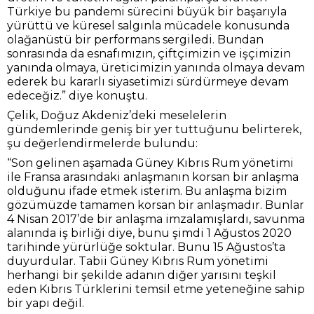
Türkiye bu pandemi sürecini büyük bir başarıyla
yürüttü ve küresel salgınla mücadele konusunda
olağanüstü bir performans sergiledi. Bundan
sonrasında da esnafımızın, çiftçimizin ve işçimizin
yanında olmaya, üreticimizin yanında olmaya devam
ederek bu kararlı siyasetimizi sürdürmeye devam
edeceğiz.” diye konuştu.
Çelik, Doğuz Akdeniz’deki meselelerin
gündemlerinde geniş bir yer tuttuğunu belirterek,
şu değerlendirmelerde bulundu:
“Son gelinen aşamada Güney Kıbrıs Rum yönetimi
ile Fransa arasındaki anlaşmanın korsan bir anlaşma
olduğunu ifade etmek isterim. Bu anlaşma bizim
gözümüzde tamamen korsan bir anlaşmadır. Bunlar
4 Nisan 2017’de bir anlaşma imzalamışlardı, savunma
alanında iş birliği diye, bunu şimdi 1 Ağustos 2020
tarihinde yürürlüğe soktular. Bunu 15 Ağustos’ta
duyurdular. Tabii Güney Kıbrıs Rum yönetimi
herhangi bir şekilde adanın diğer yarısını teşkil
eden Kıbrıs Türklerini temsil etme yeteneğine sahip
bir yapı değil.