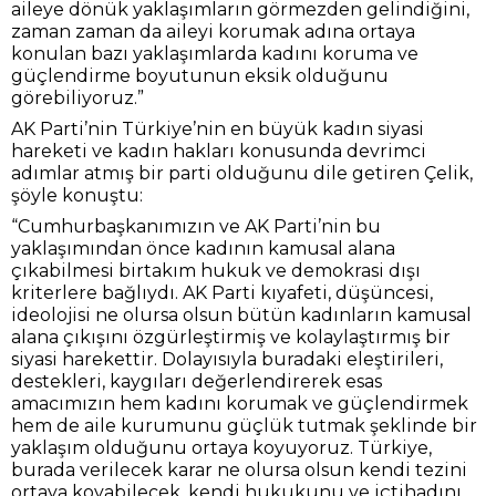
aileye dönük yaklaşımların görmezden gelindiğini,
zaman zaman da aileyi korumak adına ortaya
konulan bazı yaklaşımlarda kadını koruma ve
güçlendirme boyutunun eksik olduğunu
görebiliyoruz.”
AK Parti’nin Türkiye’nin en büyük kadın siyasi
hareketi ve kadın hakları konusunda devrimci
adımlar atmış bir parti olduğunu dile getiren Çelik,
şöyle konuştu:
“Cumhurbaşkanımızın ve AK Parti’nin bu
yaklaşımından önce kadının kamusal alana
çıkabilmesi birtakım hukuk ve demokrasi dışı
kriterlere bağlıydı. AK Parti kıyafeti, düşüncesi,
ideolojisi ne olursa olsun bütün kadınların kamusal
alana çıkışını özgürleştirmiş ve kolaylaştırmış bir
siyasi harekettir. Dolayısıyla buradaki eleştirileri,
destekleri, kaygıları değerlendirerek esas
amacımızın hem kadını korumak ve güçlendirmek
hem de aile kurumunu güçlük tutmak şeklinde bir
yaklaşım olduğunu ortaya koyuyoruz. Türkiye,
burada verilecek karar ne olursa olsun kendi tezini
ortaya koyabilecek, kendi hukukunu ve içtihadını