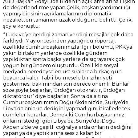
ABD Başkan Adayı Joe Biden’ın açıklamalarına ilişkin
de değerlendirme yapan Çelik, başkan yardımcılığı
yapmış birisinin açıklamalarının diplomatik
nezaketten tamamen uzak olduğunu belirtti. Çelik,
şöyle konuştu:
“Türkiye’ye geldiği zaman verdiği mesajlar çok daha
farklıydı. 7 ay öncesinden yaptığı bu röportaj,
özellikle cumhurbaşkanımızla ilgili bölümü, PKK’ya
yakın birtakım yerlerde özellikle gündem
yapıldıktan sonra başka yerlere de sıçrayarak çok
yoğun bir gündem oluşturdu. Özellikle sosyal
medyada neredeyse en üst sıralarda birkaç gün
boyunca kaldı. Tabii bu mesele bir zihniyeti
göstermesi bakımından son derece önemli. Bunlar
söze şöyle başlarlar, ‘Erdoğan otokrattır, Erdoğan
diktatördür’ diye başlarlar. Sonra da altına
Cumhurbaşkanımızın Doğu Akdeniz’de, Suriye’de,
Libya’da onların dediğini yapmadığını itiraf edecek
cümleler kurarlar. Demek ki Cumhurbaşkanımız
onların istediği gibi Libya’da, Suriye’de, Doğu
Akdeniz’de ve çeşitli coğrafyalarda onların dediğini
yapan ya da yaptıklarına sessiz kalan bir