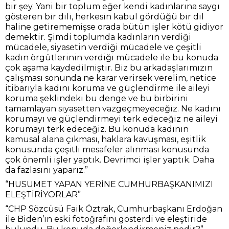
bir şey. Yani bir toplum eğer kendi kadınlarına saygı
gösteren bir dili, herkesin kabul gördüğü bir dil
haline getirememişse orada bütün işler kötü gidiyor
demektir. Şimdi toplumda kadınların verdiği
mücadele, siyasetin verdiği mücadele ve çeşitli
kadın örgütlerinin verdiği mücadele ile bu konuda
çok aşama kaydedilmiştir. Biz bu arkadaşlarımızın
çalışması sonunda ne karar verirsek verelim, netice
itibarıyla kadını koruma ve güçlendirme ile aileyi
koruma şeklindeki bu denge ve bu birbirini
tamamlayan siyasetten vazgeçmeyeceğiz. Ne kadını
korumayı ve güçlendirmeyi terk edeceğiz ne aileyi
korumayı terk edeceğiz. Bu konuda kadının
kamusal alana çıkması, haklara kavuşması, eşitlik
konusunda çeşitli mesafeler alınması konusunda
çok önemli işler yaptık. Devrimci işler yaptık. Daha
da fazlasını yaparız.”
“HUSUMET YAPAN YERİNE CUMHURBAŞKANIMIZI
ELEŞTİRİYORLAR”
“CHP Sözcüsü Faik Öztrak, Cumhurbaşkanı Erdoğan
ile Biden’ın eski fotoğrafını gösterdi ve eleştiride