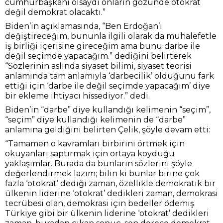
cumhurbaşkanı olsaydı onların gözünde otokrat
değil demokrat olacaktı.”
Biden’in açıklamasında, “Ben Erdoğan’ı
değiştireceğim, bununla ilgili olarak da muhalefetle
iş birliği içerisine gireceğim ama bunu darbe ile
değil seçimde yapacağım.” dediğini belirterek
“Sözlerinin aslında siyaset bilimi, siyaset teorisi
anlamında tam anlamıyla ‘darbecilik’ olduğunu fark
ettiği için ‘darbe ile değil seçimde yapacağım’ diye
bir ekleme ihtiyacı hissediyor.” dedi.
Biden’in “darbe” diye kullandığı kelimenin “seçim”,
“seçim” diye kullandığı kelimenin de “darbe”
anlamına geldiğini belirten Çelik, şöyle devam etti:
“Tamamen o kavramları birbirini örtmek için
okuyanları saptırmak için ortaya koyduğu
yaklaşımlar. Burada da bunların sözlerini şöyle
değerlendirmek lazım; bilin ki bunlar birine çok
fazla ‘otokrat’ dediği zaman, özellikle demokratik bir
ülkenin liderine ‘otokrat’ dedikleri zaman, demokrasi
tecrübesi olan, demokrasi için bedeller ödemiş
Türkiye gibi bir ülkenin liderine ‘otokrat’ dedikleri