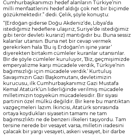
Cumhurbaşkanımızı hedef alanların Türkiye’nin
milli menfaatlerini hedef aldığı çok net bir biçimde
gözükmektedir.” dedi. Çelik, şöyle konuştu:
“(Erdoğan giderse Doğu Akdeniz’de, Libya’da
istediğimiz hedeflere ulaşırız, Suriye’de istediğimiz
gibi terör devleti kurarız) mantığıdır bu. Buna sessiz
kalanlar utansın. Buna net bir cevap vermek
gerekirken hala ‘Bu iş Erdoğan’ın işine yarar’
diyerekten birtakım cümleler kuranlar utansınlar.
Bir de şöyle cümleler kuruluyor, ‘Biz, geçmişimizde
emperyalizme karşı mücadele verdik, Türkiye’nin
bağımsızlığı için mücadele verdik.’ Kurtuluş
Savaşımızın Gazi Başkomutanı, devletimizin
kurucusu, ilk Cumhurbaşkanımız Gazi Mustafa
Kemal Atatürk’ün liderliğinde verilmiş mücadele
milletimizin topyekün mücadelesidir. Bir siyasi
partinin özel mülkü değildir. Bir kere bu mantıktan
vazgeçmeleri lazım. İkincisi, Atatürk sonrasında
ortaya koydukları siyasetin tamamı ne tam
bağımsızlıktı ne de benzeri ilkeleri taşıyordu. Tam
tersine nerede bir vesayet varsa, milletin iradesini
çalacak bir yargı vesayeti, askeri vesayet, bir darbe