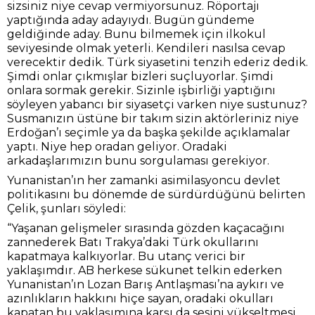
sizsiniz niye cevap vermiyorsunuz. Röportajı
yaptığında aday adayıydı. Bugün gündeme
geldiğinde aday. Bunu bilmemek için ilkokul
seviyesinde olmak yeterli. Kendileri nasılsa cevap
verecektir dedik. Türk siyasetini tenzih ederiz dedik.
Şimdi onlar çıkmışlar bizleri suçluyorlar. Şimdi
onlara sormak gerekir. Sizinle işbirliği yaptığını
söyleyen yabancı bir siyasetçi varken niye sustunuz?
Susmanızın üstüne bir takım sizin aktörleriniz niye
Erdoğan’ı seçimle ya da başka şekilde açıklamalar
yaptı. Niye hep oradan geliyor. Oradaki
arkadaşlarımızın bunu sorgulaması gerekiyor.
Yunanistan’ın her zamanki asimilasyoncu devlet
politikasını bu dönemde de sürdürdüğünü belirten
Çelik, şunları söyledi:
“Yaşanan gelişmeler sırasında gözden kaçacağını
zannederek Batı Trakya’daki Türk okullarını
kapatmaya kalkıyorlar. Bu utanç verici bir
yaklaşımdır. AB herkese sükunet telkin ederken
Yunanistan’ın Lozan Barış Antlaşması’na aykırı ve
azınlıkların hakkını hiçe sayan, oradaki okulları
kapatan bu yaklaşımına karşı da sesini yükseltmesi