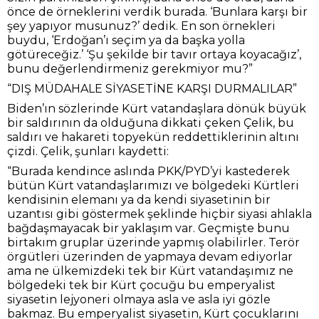
önce de örneklerini verdik burada. ‘Bunlara karşı bir
şey yapıyor musunuz?’ dedik. En son örnekleri
buydu, ‘Erdoğan’ı seçim ya da başka yolla
götüreceğiz.’ ‘Şu şekilde bir tavır ortaya koyacağız’,
bunu değerlendirmeniz gerekmiyor mu?”
“DIŞ MÜDAHALE SİYASETİNE KARŞI DURMALILAR”
Biden’ın sözlerinde Kürt vatandaşlara dönük büyük
bir saldırının da olduğuna dikkati çeken Çelik, bu
saldırı ve hakareti topyekün reddettiklerinin altını
çizdi. Çelik, şunları kaydetti:
“Burada kendince aslında PKK/PYD’yi kastederek
bütün Kürt vatandaşlarımızı ve bölgedeki Kürtleri
kendisinin elemanı ya da kendi siyasetinin bir
uzantısı gibi göstermek şeklinde hiçbir siyasi ahlakla
bağdaşmayacak bir yaklaşım var. Geçmişte bunu
birtakım gruplar üzerinde yapmış olabilirler. Terör
örgütleri üzerinden de yapmaya devam ediyorlar
ama ne ülkemizdeki tek bir Kürt vatandaşımız ne
bölgedeki tek bir Kürt çocuğu bu emperyalist
siyasetin lejyoneri olmaya asla ve asla iyi gözle
bakmaz. Bu emperyalist siyasetin, Kürt çocuklarını