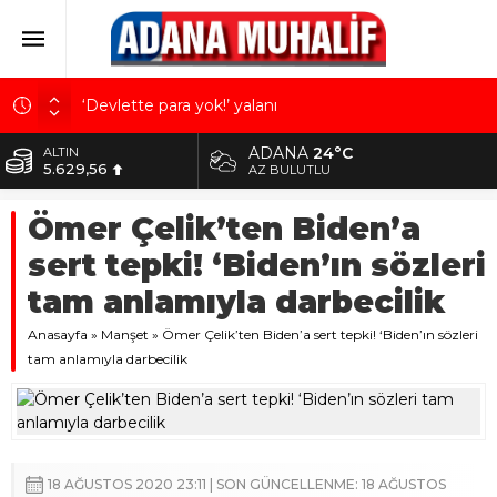
‘Devlette para yok!’ yalanı
Kuru meyve sektörü 2 milyar dolar ihracat hedefi
ADANA
24°C
ALTIN
için Ankara’dan destek istedi
5.629,56
AZ BULUTLU
Mobilya ihracatında Avrupa ivmesi
BİST
Ömer Çelik’ten Biden’a
10.824,63
Göz için “Akıllı Mercek” herkes için uygun mu?
sert tepki! ‘Biden’ın sözleri
Devletin iki bilançosu: Görünen bütçe, bütçe dışı
DOLAR
42,2340
riskler ve hazineyi bekleyen yük
tam anlamıyla darbecilik
EURO
Anasayfa
48,8802
»
Manşet
»
Ömer Çelik’ten Biden’a sert tepki! ‘Biden’ın sözleri
tam anlamıyla darbecilik
18 AĞUSTOS 2020 23:11 | SON GÜNCELLENME: 18 AĞUSTOS