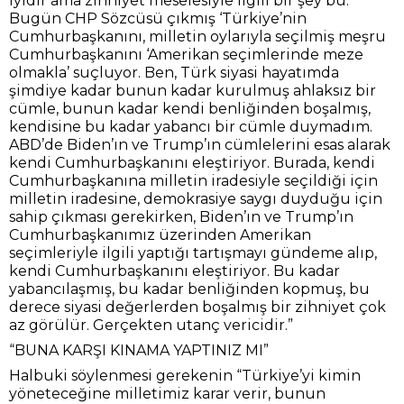
iyidir ama zihniyet meselesiyle ilgili bir şey bu.
Bugün CHP Sözcüsü çıkmış ‘Türkiye’nin
Cumhurbaşkanını, milletin oylarıyla seçilmiş meşru
Cumhurbaşkanını ‘Amerikan seçimlerinde meze
olmakla’ suçluyor. Ben, Türk siyasi hayatımda
şimdiye kadar bunun kadar kurulmuş ahlaksız bir
cümle, bunun kadar kendi benliğinden boşalmış,
kendisine bu kadar yabancı bir cümle duymadım.
ABD’de Biden’ın ve Trump’ın cümlelerini esas alarak
kendi Cumhurbaşkanını eleştiriyor. Burada, kendi
Cumhurbaşkanına milletin iradesiyle seçildiği için
milletin iradesine, demokrasiye saygı duyduğu için
sahip çıkması gerekirken, Biden’ın ve Trump’ın
Cumhurbaşkanımız üzerinden Amerikan
seçimleriyle ilgili yaptığı tartışmayı gündeme alıp,
kendi Cumhurbaşkanını eleştiriyor. Bu kadar
yabancılaşmış, bu kadar benliğinden kopmuş, bu
derece siyasi değerlerden boşalmış bir zihniyet çok
az görülür. Gerçekten utanç vericidir.”
“BUNA KARŞI KINAMA YAPTINIZ MI”
Halbuki söylenmesi gerekenin “Türkiye’yi kimin
yöneteceğine milletimiz karar verir, bunun