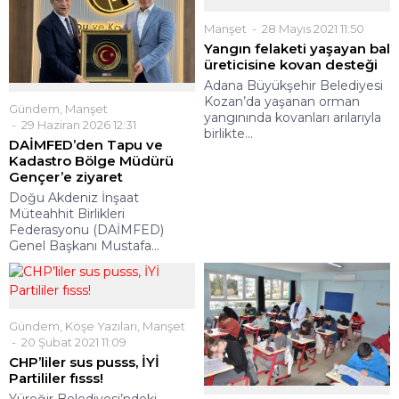
Manşet
28 Mayıs 2021 11:50
Yangın felaketi yaşayan bal
üreticisine kovan desteği
Adana Büyükşehir Belediyesi
Kozan’da yaşanan orman
Gündem
,
Manşet
yangınında kovanları arılarıyla
29 Haziran 2026 12:31
birlikte...
DAİMFED’den Tapu ve
Kadastro Bölge Müdürü
Gençer’e ziyaret
Doğu Akdeniz İnşaat
Müteahhit Birlikleri
Federasyonu (DAİMFED)
Genel Başkanı Mustafa...
Gündem
,
Köşe Yazıları
,
Manşet
20 Şubat 2021 11:09
CHP’liler sus pusss, İYİ
Partililer fısss!