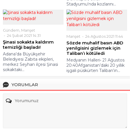
Stadyumu‘nda kozlarını...
Gündem
,
Manşet
24 Şubat 2021 14:31
Manşet
24 Ağustos 2021 11:44
Şinasi sokakta kaldırım
Sözde muhalif basın ABD
temizliği başladı!
yenilgisini gizlemek için
Taliban’ı kötüledi
Adana’da Büyükşehir
Belediyesi Zabıta ekipleri,
Medyanın Halleri• 21 Ağustos
merkez Seyhan ilçesi Şinasi
20:40Afganistan’daki 20 yıllık
sokaktaki...
işgali püskürten Taliban’ın...
YORUMLAR