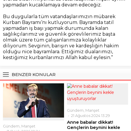
yapmadan kucaklamaya devam edeceğiz.
Bu duygularla tüm vatandaşlarımızın mübarek
Kurban Bayramı’nı kutluyorum. Bayramda tatil
yapmadan iş başı yapmak durumunda kalan
sağlıkçılarımız ve güvenlik görevlilerimiz başta
olmak üzere tüm çalışanlarımıza kolaylıklar
diliyorum. Sevginin, barışın ve kardeşliğin hakim
olduğu nice bayramlara. Ettiğimiz dualarımızı,
kestiğimiz kurbanlarımızı Allah kabul eylesin.”
BENZER KONULAR
Gündem
,
Manşet
21 Ağustos 2024 13:29
Anne babalar dikkat!
Gündem
,
Manşet
Gençlerin beynini kekle