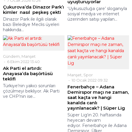
7 Ocak 2026 10:24
uyuşturuyorlar
Çukurova’da Dinazor Park’ı
‘Uykusuzluğa çare’ sloganıyla
kimler nasıl peşkeş çekti
sosyal medya ve internet
üzerinden satışı yapılan...
Dinazor Park ile ilgili olarak
bazı Belediye Meclis üyeleri
hakkında...
Gündem
,
Manşet
6 Ekim 2022 13:40
Ak Parti el artırdı:
Anayasa’da başörtüsü
Manşet
,
Spor
teklifi
10 Ocak 2022 09:32
Türkiye’nin yakıcı sorunları
Fenerbahçe – Adana
çözülmeyi bekliyor. Ak Parti
Demirspor maçı ne zaman,
ve CHP’nin ise...
saat kaçta ve hangi
kanalda canlı
yayınlanacak? | Süper Lig
Süper Lig‘in 20. haftasında
heyecan devam
ediyor. Fenerbahçe ile Adana
Demirspor, Ülker