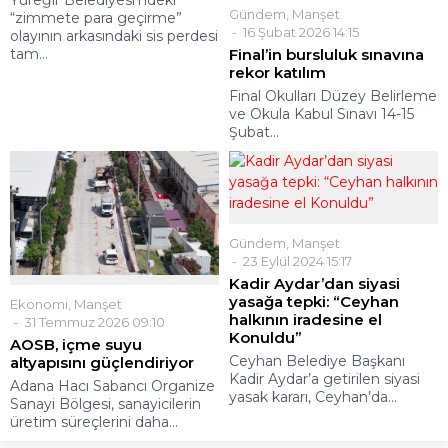
Yüreğir Belediyesi’ndeki
Gündem
,
Manşet
“zimmete para geçirme”
16 Şubat 2026 14:15
olayının arkasındaki sis perdesi
tam...
Final’in bursluluk sınavına
rekor katılım
Final Okulları Düzey Belirleme
ve Okula Kabul Sınavı 14-15
Şubat...
Gündem
,
Manşet
23 Eylül 2024 15:17
Kadir Aydar’dan siyasi
yasağa tepki: “Ceyhan
Ekonomi
,
Manşet
halkının iradesine el
31 Temmuz 2026 09:10
Konuldu”
⁠AOSB, içme suyu
Ceyhan Belediye Başkanı
altyapısını güçlendiriyor
Kadir Aydar’a getirilen siyasi
Adana Hacı Sabancı Organize
yasak kararı, Ceyhan’da...
Sanayi Bölgesi, sanayicilerin
üretim süreçlerini daha...