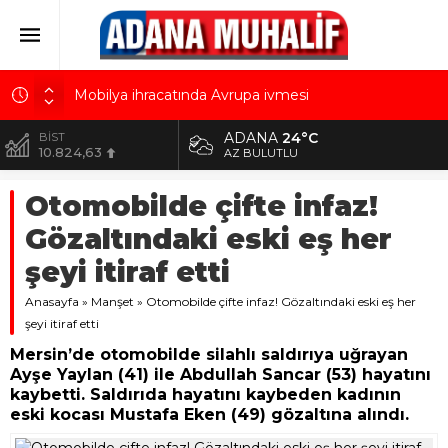
Mobilya ihracatında Avrupa ivmesi
Göz için “Akıllı Mercek” herkes için uygun mu?
ADANA
24°C
BİST
10.824,63
AK Parti İl Başkanı Özkan: Adanalıların bir metrekare
AZ BULUTLU
malını kimseye yedirmeyiz!
DOLAR
Otomobilde çifte infaz!
42,2340
Hacı Karaaslan’ın kiraladığı arsanın resmi kiracısı
bakın kim çıktı!
Gözaltındaki eski eş her
EURO
48,8802
Kuru meyve sektörü 2 milyar dolar ihracat hedefi
şeyi itiraf etti
için Ankara’dan destek istedi
ALTIN
Anasayfa
5.629,56
»
Manşet
»
Otomobilde çifte infaz! Gözaltındaki eski eş her
şeyi itiraf etti
Mersin’de otomobilde silahlı saldırıya uğrayan
Ayşe Yaylan (41) ile Abdullah Sancar (53) hayatını
kaybetti. Saldırıda hayatını kaybeden kadının
eski kocası Mustafa Eken (49) gözaltına alındı.