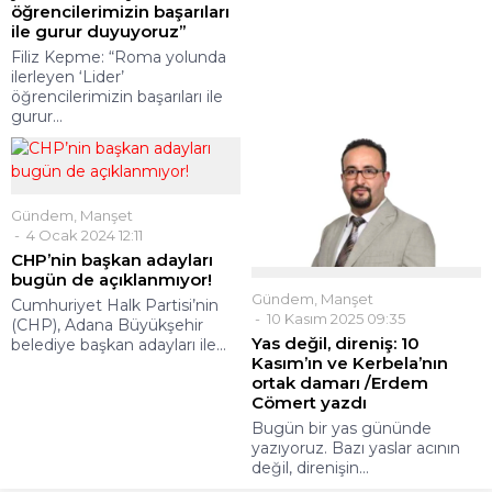
öğrencilerimizin başarıları
ile gurur duyuyoruz”
Filiz Kepme: “Roma yolunda
ilerleyen ‘Lider’
öğrencilerimizin başarıları ile
gurur...
Gündem
,
Manşet
4 Ocak 2024 12:11
CHP’nin başkan adayları
bugün de açıklanmıyor!
Gündem
,
Manşet
Cumhuriyet Halk Partisi’nin
10 Kasım 2025 09:35
(CHP), Adana Büyükşehir
Yas değil, direniş: 10
belediye başkan adayları ile...
Kasım’ın ve Kerbela’nın
ortak damarı /Erdem
Cömert yazdı
Bugün bir yas gününde
yazıyoruz. Bazı yaslar acının
değil, direnişin...