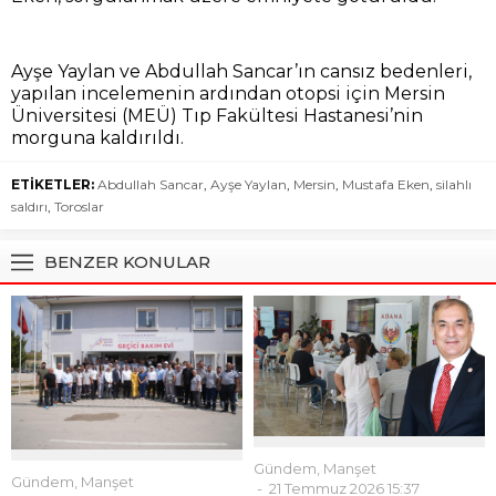
Ayşe Yaylan ve Abdullah Sancar’ın cansız bedenleri,
yapılan incelemenin ardından otopsi için Mersin
Üniversitesi (MEÜ) Tıp Fakültesi Hastanesi’nin
morguna kaldırıldı.
ETİKETLER:
Abdullah Sancar
,
Ayşe Yaylan
,
Mersin
,
Mustafa Eken
,
silahlı
saldırı
,
Toroslar
BENZER KONULAR
Gündem
,
Manşet
Gündem
,
Manşet
21 Temmuz 2026 15:37