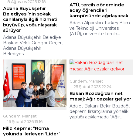
8 Ağustos 2025 12:18
ATÜ, tercih döneminde
Adana Büyükşehir
aday öğrencileri
Belediyesi’nin sokak
kampüsünde ağırlayacak
canlılarıyla ilgili hizmeti;
Adana Alparslan Türkeş Bilim
büyüyüp, yoğunlaşarak
ve Teknoloji Üniversitesi
sürüyor
(ATÜ), üniversite tercih...
Adana Büyükşehir Belediye
Başkan Vekili Güngör Geçer,
Adana Büyükşehir
Belediyesi...
Gündem
,
Manşet
25 Şubat 2023 22:24
Bakan Bozdağ’dan net
mesaj: Ağır cezalar geliyor
Adalet Bakanı Bekir Bozdağ,
deprem fırsatçılarına yönelik
Gündem
,
Manşet
yaptığı açıklamada “Ağır...
16 Şubat 2026 15:16
Filiz Kepme: “Roma
yolunda ilerleyen ‘Lider’