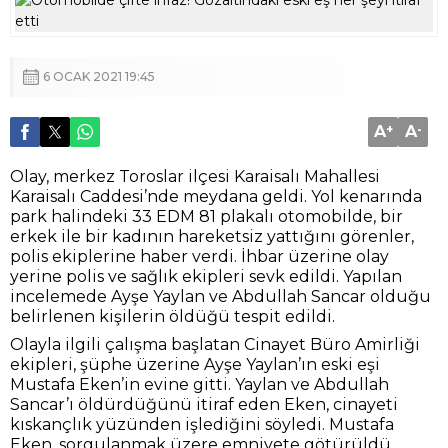
6 OCAK 2021 19:45
A
+
A
-
Olay, merkez Toroslar ilçesi Karaisalı Mahallesi
Karaisalı Caddesi’nde meydana geldi. Yol kenarında
park halindeki 33 EDM 81 plakalı otomobilde, bir
erkek ile bir kadının hareketsiz yattığını görenler,
polis ekiplerine haber verdi. İhbar üzerine olay
yerine polis ve sağlık ekipleri sevk edildi. Yapılan
incelemede Ayşe Yaylan ve Abdullah Sancar olduğu
belirlenen kişilerin öldüğü tespit edildi.
Olayla ilgili çalışma başlatan Cinayet Büro Amirliği
ekipleri, şüphe üzerine Ayşe Yaylan’ın eski eşi
Mustafa Eken’in evine gitti. Yaylan ve Abdullah
Sancar’ı öldürdüğünü itiraf eden Eken, cinayeti
kıskançlık yüzünden işlediğini söyledi. Mustafa
Eken, sorgulanmak üzere emniyete götürüldü.