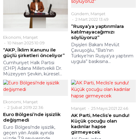
Gündem
,
Manşet
2 Mart 2022 13:49
”Rusya’ya yaptırımlara
katılmayacağımızı
söylüyoruz”
Ekonomi
,
Manşet
10 Nisan 2025 10:09
Dışişleri Bakanı Mevlüt
“AKP, İklim Kanunu ile
Çavuşoğlu, “Batı’nın
güçlü şirketleri önceliyor”
Türkiye’nin Rusya’ya yaptırım
uygula” baskısına...
Cumhuriyet Halk Partisi
(CHP) Adana Milletvekili Dr.
Müzeyyen Şevkin, küresel...
Ekonomi
,
Manşet
2 Şubat 2019 22:36
Manşet
25 Mayıs 2021 22:46
Euro Bölgesi’nde işsizlik
AK Parti, Meclis’e sundu!
değişmedi
Küçük çocuğu olan
kadınlar hapse
Euro Bölgesi'nde işsizlik,
girmeyecek
geçen yılın Aralık ayında
yüzde 7.9 seviyesinde...