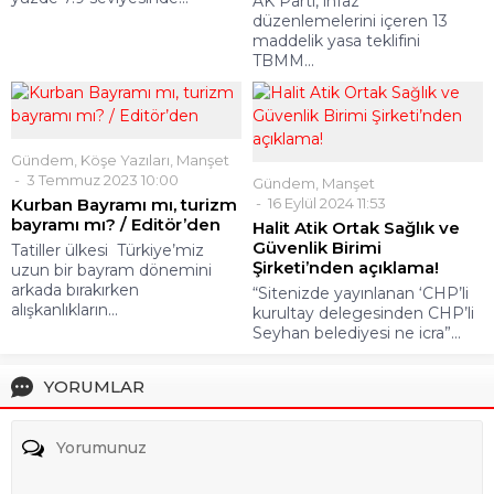
AK Parti, infaz
düzenlemelerini içeren 13
maddelik yasa teklifini
TBMM...
Gündem
,
Köşe Yazıları
,
Manşet
3 Temmuz 2023 10:00
Gündem
,
Manşet
Kurban Bayramı mı, turizm
16 Eylül 2024 11:53
bayramı mı? / Editör’den
Halit Atik Ortak Sağlık ve
Güvenlik Birimi
Tatiller ülkesi Türkiye’miz
Şirketi’nden açıklama!
uzun bir bayram dönemini
arkada bırakırken
“Sitenizde yayınlanan ‘CHP’li
alışkanlıkların...
kurultay delegesinden CHP’li
Seyhan belediyesi ne icra”...
YORUMLAR