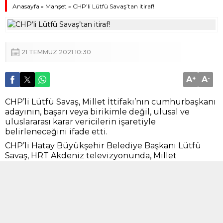
Anasayfa
»
Manşet
»
CHP’li Lütfü Savaş’tan itiraf!
21 TEMMUZ 2021 10:30
A
+
A
-
CHP’li Lütfü Savaş, Millet İttifakı’nın cumhurbaşkanı
adayının, başarı veya birikimle değil, ulusal ve
uluslararası karar vericilerin işaretiyle
belirleneceğini ifade etti.
CHP’li Hatay Büyükşehir Belediye Başkanı Lütfü
Savaş, HRT Akdeniz televizyonunda, Millet
İttifakı’nın cumhurbaşkanı adayının ulusal ve
uluslararası karar vericiler tarafından belirleneceğini
ifade etti.
Lütfü Savaş şunları söyledi:
“
Cumhurbaşkanı adayı sadece başarı, sadece