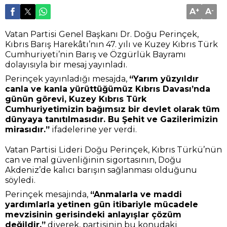
A
+
A
-
Vatan Partisi Genel Başkanı Dr. Doğu Perinçek,
Kıbrıs Barış Harekâtı’nın 47. yılı ve Kuzey Kıbrıs Türk
Cumhuriyeti’nin Barış ve Özgürlük Bayramı
dolayısıyla bir mesaj yayınladı.
Perinçek yayınladığı mesajda,
“Yarım yüzyıldır
canla ve kanla yürüttüğümüz Kıbrıs Davası’nda
günün görevi, Kuzey Kıbrıs Türk
Cumhuriyetimizin bağımsız bir devlet olarak tüm
dünyaya tanıtılmasıdır. Bu Şehit ve Gazilerimizin
mirasıdır.”
ifadelerine yer verdi.
Vatan Partisi Lideri Doğu Perinçek, Kıbrıs Türkü’nün
can ve mal güvenliğinin sigortasının, Doğu
Akdeniz’de kalıcı barışın sağlanması olduğunu
söyledi.
Perinçek mesajında,
“Anmalarla ve maddi
yardımlarla yetinen gün itibariyle mücadele
mevzisinin gerisindeki anlayışlar çözüm
değildir.”
diyerek, partisinin bu konudaki