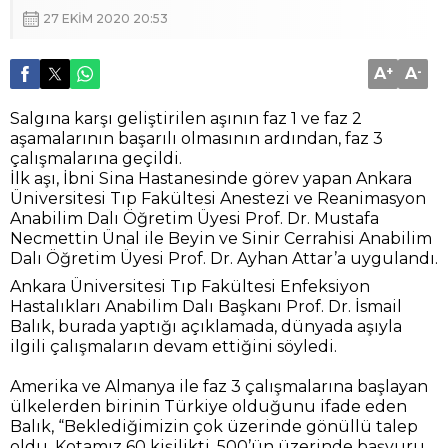
Salgına karşı geliştirilen aşının faz 1 ve faz 2
aşamalarının başarılı olmasının ardından, faz 3
çalışmalarına geçildi.
İlk aşı, İbni Sina Hastanesinde görev yapan Ankara
Üniversitesi Tıp Fakültesi Anestezi ve Reanimasyon
Anabilim Dalı Öğretim Üyesi Prof. Dr. Mustafa
Necmettin Ünal ile Beyin ve Sinir Cerrahisi Anabilim
Dalı Öğretim Üyesi Prof. Dr. Ayhan Attar’a uygulandı.
Ankara Üniversitesi Tıp Fakültesi Enfeksiyon
Hastalıkları Anabilim Dalı Başkanı Prof. Dr. İsmail
Balık, burada yaptığı açıklamada, dünyada aşıyla
ilgili çalışmaların devam ettiğini söyledi.
Amerika ve Almanya ile faz 3 çalışmalarına başlayan
ülkelerden birinin Türkiye olduğunu ifade eden
Balık, “Beklediğimizin çok üzerinde gönüllü talep
oldu. Kotamız 60 kişilikti, 500’ün üzerinde başvuru
oldu. İlk başvuranları sıralamaya aldık. Doğal olarak
çoğunluğu hekimdi. Vatandaşlarımız da fazla
başvuruda bulundu.” dedi.
Türkiye’de aşıya yeterince önem verilmediğinin