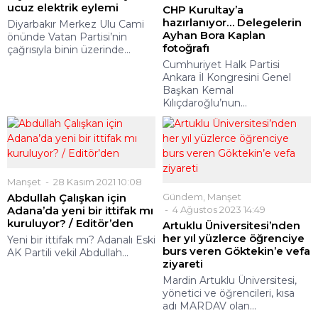
ucuz elektrik eylemi
CHP Kurultay’a
hazırlanıyor… Delegelerin
Diyarbakır Merkez Ulu Cami
Ayhan Bora Kaplan
önünde Vatan Partisi’nin
fotoğrafı
çağrısıyla binin üzerinde...
Cumhuriyet Halk Partisi
Ankara İl Kongresini Genel
Başkan Kemal
Kılıçdaroğlu’nun...
Manşet
28 Kasım 2021 10:08
Abdullah Çalışkan için
Gündem
,
Manşet
Adana’da yeni bir ittifak mı
4 Ağustos 2023 14:49
kuruluyor? / Editör’den
Artuklu Üniversitesi’nden
her yıl yüzlerce öğrenciye
Yeni bir ittifak mı? Adanalı Eski
burs veren Göktekin’e vefa
AK Partili vekil Abdullah...
ziyareti
Mardin Artuklu Üniversitesi,
yönetici ve öğrencileri, kısa
adı MARDAV olan...