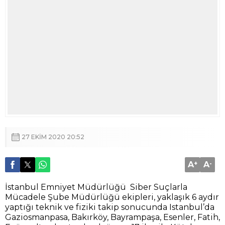
A
+
A
-
İstanbul Emniyet Müdürlüğü Siber Suçlarla
Mücadele Şube Müdürlüğü ekipleri, yaklaşık 6 aydır
yaptığı teknik ve fiziki takip sonucunda Istanbul’da
Gaziosmanpasa, Bakırköy, Bayrampaşa, Esenler, Fatih,
Eyüpsultan başta olmak üzere 17 ilce ile Kütahya,
Aydın, Bursa ve Trabzon’da 69 şüphelinin
yakalanmasına yönelik eş zamanlı operasyon yaptı.
Operasyona özel harekat timleri de destek verdi.
Daha önceden belirlenen adreslere giren polis
ekipleri çok sayıda şüpheliyi gözaltına aldı.
Şüphelilerin adreslerinde uzun süre arama yapıldı.
Operasyonda gözaltına alınan grubun liderliğini
U.K.’nın yaptığı öğrenildi. Çete üyelerinin bahis
oynamak için yatırılan paraların çekilmesi ve bahis
oynadıktan sonra kazanılan paraların kazananlara
bankamatiklerden QR Kod ile yatırılması işlemlerini
yaptıkları belirlendi.
Operasyon kapsamında Şişli Halide Edip Adıvar