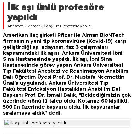
Amerikan ilaç şirketi Pfizer ile Alman BioNTech
firmasının yeni tip koronavirüse (Kovid-19) karşı
geliştirdiği aşı adayının, faz 3 çalışmaları
kapsamındaki ilk aşısı, Ankara Üniversitesi İbni
Sina Hastanesinde yapıldı. İlk aşı, İbni Sina
Hastanesinde görev yapan Ankara Üniversitesi
Tıp Fakültesi Anestezi ve Reanimasyon Anabilim
Dalı Öğretim Üyesi Prof. Dr. Mustafa Necmettin
Ünal’a uygulandı. Ankara Üniversitesi Tıp
Fakültesi Enfeksiyon Hastalıkları Anabilim Dalı
Başkanı Prof. Dr. İsmail Balık, “Beklediğimizin çok
üzerinde gönüllü talep oldu. Kotamız 60 kişilikti,
500’ün üzerinde başvuru oldu. İlk başvuranları
sıralamaya aldık” dedi.
27 EKIM 2020 20:53
A
+
A
-