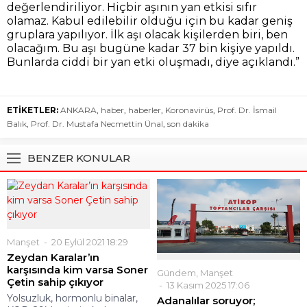
Bunlarda ciddi bir yan etki oluşmadı, diye açıklandı.”
ETİKETLER:
ANKARA
,
haber
,
haberler
,
Koronavirüs
,
Prof. Dr. İsmail
Balık
,
Prof. Dr. Mustafa Necmettin Ünal
,
son dakika
BENZER KONULAR
Manşet
20 Eylül 2021 18:29
Zeydan Karalar’ın
karşısında kim varsa Soner
Gündem
,
Manşet
Çetin sahip çıkıyor
13 Kasım 2025 17:06
Yolsuzluk, hormonlu binalar,
Adanalılar soruyor;
KOD-29’dan işçi çıkışları,
Atikop’ta devlet nerede?
gizlenen vergi borçları, yeşil...
Yeşiloba Mahallesi, Fatma
Esma Nayman Caddesi
üzerinde, Metro Marketin
karşısında...