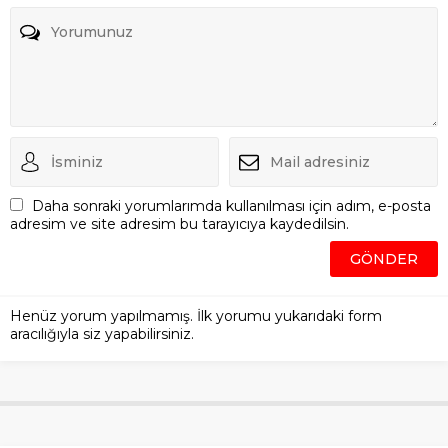
Daha sonraki yorumlarımda kullanılması için adım, e-posta
adresim ve site adresim bu tarayıcıya kaydedilsin.
Henüz yorum yapılmamış. İlk yorumu yukarıdaki form
aracılığıyla siz yapabilirsiniz.
İlk aşı ünlü profesöre
yapıldı
Anasayfa
»
Manşet
»
İlk aşı ünlü profesöre yapıldı