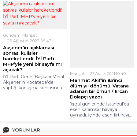
Gündem
,
Manşet
Manşet
27 Aralık 2021 10:40
28 Ağustos 2023 09:43
Mehmet Akif’in 85’inci
Akşener’in açıklaması
ölüm yıl dönümü: Vatana
sonrası kulisler
adanan bir ömür! / Ercan
hareketlendi! İYİ Parti
Dolapçı yazdı
MHP’yle yeni bir sayfa mı
‘İşgal günlerinde İstanbul’da
açacak?
esen karamsar havaya
İYİ Parti Genel Başkanı Meral
uymadı. İçinde esen fırtınayı...
Akşener’in Kocatepe’de
yaptığı konuşma sonrasında...
YORUMLAR