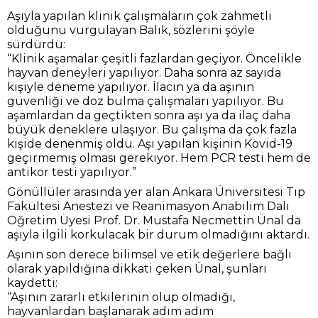
hayvan deneyleri yapılıyor. Daha sonra az sayıda
kişiyle deneme yapılıyor. İlacın ya da aşının
güvenliği ve doz bulma çalışmaları yapılıyor. Bu
aşamlardan da geçtikten sonra aşı ya da ilaç daha
büyük deneklere ulaşıyor. Bu çalışma da çok fazla
kişide denenmiş oldu. Aşı yapılan kişinin Kovid-19
geçirmemiş olması gerekiyor. Hem PCR testi hem de
antikor testi yapılıyor.”
Gönüllüler arasında yer alan Ankara Üniversitesi Tıp
Fakültesi Anestezi ve Reanimasyon Anabilim Dalı
Öğretim Üyesi Prof. Dr. Mustafa Necmettin Ünal da
aşıyla ilgili korkulacak bir durum olmadığını aktardı.
Aşının son derece bilimsel ve etik değerlere bağlı
olarak yapıldığına dikkati çeken Ünal, şunları
kaydetti:
“Aşının zararlı etkilerinin olup olmadığı,
hayvanlardan başlanarak adım adım
değerlendiriliyor. Hiçbir aşının yan etkisi sıfır
olamaz. Kabul edilebilir olduğu için bu kadar geniş
gruplara yapılıyor. İlk aşı olacak kişilerden biri, ben
olacağım. Bu aşı bugüne kadar 37 bin kişiye yapıldı.