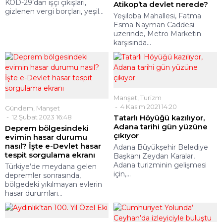
Manşet
,
Turizm
4 Kasım 2021 14:20
Gündem
,
Manşet
12 Şubat 2023 16:48
Tatarlı Höyüğü kazılıyor,
Adana tarihi gün yüzüne
Deprem bölgesindeki
çıkıyor
evimin hasar durumu
nasıl? İşte e-Devlet hasar
Adana Büyükşehir Belediye
tespit sorgulama ekranı
Başkanı Zeydan Karalar,
Adana turizminin gelişmesi
Türkiye’de meydana gelen
için,...
depremler sonrasında,
bölgedeki yıkılmayan evlerin
hasar durumları...
Gündem
,
Manşet
28 Ekim 2023 15:20
Gündem
,
Manşet
Aydınlık’tan 100. Yıl Özel
21 Mayıs 2024 11:11
Eki
Cumhuriyet Yolunda’