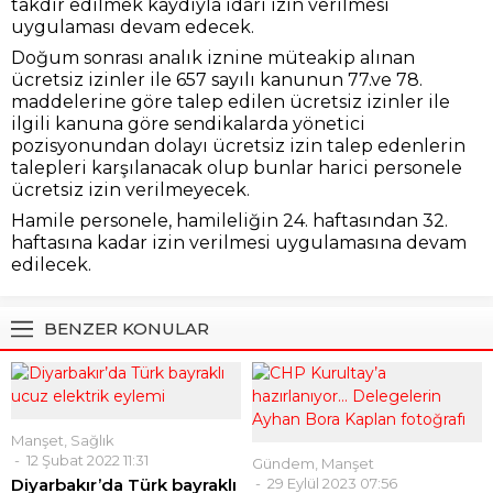
takdir edilmek kaydıyla idari izin verilmesi
uygulaması devam edecek.
Doğum sonrası analık iznine müteakip alınan
ücretsiz izinler ile 657 sayılı kanunun 77.ve 78.
maddelerine göre talep edilen ücretsiz izinler ile
ilgili kanuna göre sendikalarda yönetici
pozisyonundan dolayı ücretsiz izin talep edenlerin
talepleri karşılanacak olup bunlar harici personele
ücretsiz izin verilmeyecek.
Hamile personele, hamileliğin 24. haftasından 32.
haftasına kadar izin verilmesi uygulamasına devam
edilecek.
BENZER KONULAR
Manşet
,
Sağlık
12 Şubat 2022 11:31
Gündem
,
Manşet
Diyarbakır’da Türk bayraklı
29 Eylül 2023 07:56