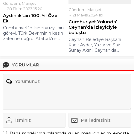
Ceyhan’da izleyiciyle
Cumhuriyet’in ikinci yüzyılının
buluştu
görevi, Türk Devriminin kesin
zaferine doğru, Atatürk’ün...
Ceyhan Belediye Başkanı
Kadir Aydar, Yazar ve Şair
Sunay Akın’ı Ceyhan’da...
YORUMLAR
Daha sonraki yorumlarımda kullanılması için adım, e-posta
adresim ve site adresim bu tarayıcıya kaydedilsin.