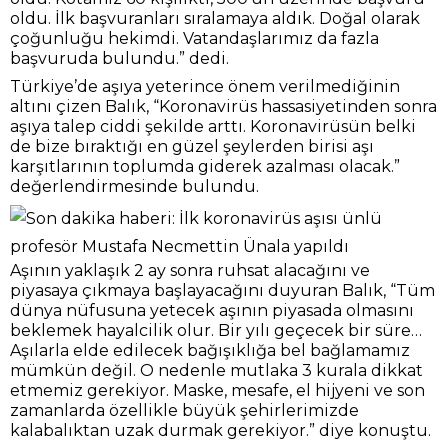
altını çizen Balık, “Koronavirüs hassasiyetinden sonra
aşıya talep ciddi şekilde arttı. Koronavirüsün belki
de bize bıraktığı en güzel şeylerden birisi aşı
karşıtlarının toplumda giderek azalması olacak.”
değerlendirmesinde bulundu.
Aşının yaklaşık 2 ay sonra ruhsat alacağını ve
piyasaya çıkmaya başlayacağını duyuran Balık, “Tüm
dünya nüfusuna yetecek aşının piyasada olmasını
beklemek hayalcilik olur. Bir yılı geçecek bir süre…
Aşılarla elde edilecek bağışıklığa bel bağlamamız
mümkün değil. O nedenle mutlaka 3 kurala dikkat
etmemiz gerekiyor. Maske, mesafe, el hijyeni ve son
zamanlarda özellikle büyük şehirlerimizde
kalabalıktan uzak durmak gerekiyor.” diye konuştu.
Aşıyla yapılan klinik çalışmaların çok zahmetli
olduğunu vurgulayan Balık, sözlerini şöyle
sürdürdü:
“Klinik aşamalar çeşitli fazlardan geçiyor. Öncelikle