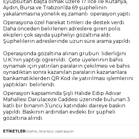
Mahallesi Darülaceze Caddesi üzerinde bulunan 3
katlı bir binanın 3’üncü katındaki daireye baskın
yapıldı. Baskının ardından evdeki bir şüpheli
gözaltına alındı.
ETİKETLER:
bahis
,
istanbul
,
operasyon
BENZER KONULAR
Manşet
12 Ekim 2021 17:47
Hozat türkülerinde Seyit
Rıza zulmü
Gündem
,
Manşet
19 Eylül 2024 20:09
Hozat yöresindeki ağıtların bu
kadar çeşitlilik göstermesi
Siyasi yasak getirilen
bölge halkının eşkiyalar...
Ceyhan Belediye Başkanı
Kadir Aydar: Ortada büyük
bir hukuki garabet var”
Ceyhan Belediye Başkanı