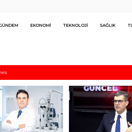
GÜNDEM
EKONOMİ
TEKNOLOJİ
SAĞLIK
T
s için uygun mu?
nalıların bir metrekare malını kimseye yedirmeyiz!
nın resmi kiracısı bakın kim çıktı!
lar ihracat hedefi için Ankara’dan destek istedi
mesi