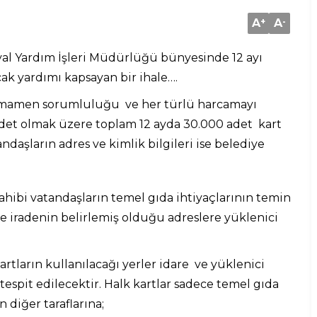
A
+
A
-
yal Yardım İşleri Müdürlüğü bünyesinde 12 ayı
cak yardımı kapsayan bir ihale….
tamamen sorumluluğu ve her türlü harcamayı
 adet olmak üzere toplam 12 ayda 30.000 adet kart
ndaşların adres ve kimlik bilgileri ise belediye
ahibi vatandaşların temel gıda ihtiyaçlarının temin
se iradenin belirlemiş olduğu adreslere yüklenici
kartların kullanılacağı yerler idare ve yüklenici
espit edilecektir. Halk kartlar sadece temel gıda
 diğer taraflarına;