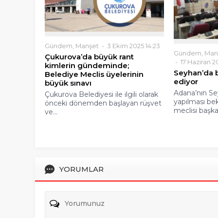
Gündem
,
Manşet
3 Ekim 2025 14:23
Gündem
,
Man
Çukurova’da büyük rant
17 Haziran 20
kimlerin gündeminde;
Seyhan’da 
Belediye Meclis üyelerinin
ediyor
büyük sınavı
Adana’nın Se
Çukurova Belediyesi ile ilgili olarak
yapılması be
önceki dönemden başlayan rüşvet
meclisi başkan
ve...
YORUMLAR