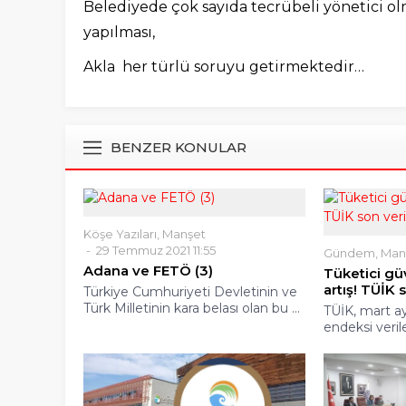
Belediyede çok sayıda tecrübeli yönetici o
yapılması,
Akla her türlü soruyu getirmektedir…
BENZER KONULAR
Köşe Yazıları
,
Manşet
29 Temmuz 2021 11:55
Gündem
,
Man
Adana ve FETÖ (3)
Tüketici g
artış! TÜİK 
Türkiye Cumhuriyeti Devletinin ve
Türk Milletinin kara belası olan bu ...
TÜİK, mart ay
endeksi verile