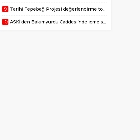
9
Tarihi Tepebağ Projesi değerlendirme toplantısı gerçekleştirildi
10
ASKİ’den Bakımyurdu Caddesi’nde içme suyu altyapısına güçlü yatırım