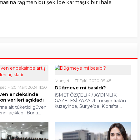
lmasına rağmen bu şekilde karmaşık bir ihale
Manşet
17 Eylül 2020 09:45
şet
20 Mart 2024 11:50
Düğmeye mi basıldı?
üven endeksinde
İSMET ÖZÇELİK / AYDINLIK
son verileri açıkladı
GAZETESİ YAZARI Türkiye Irak’ın
kuzeyinde, Suriye’de, Kıbrıs’ta,...
ına ait tüketici güven
rini açıkladı. Buna...