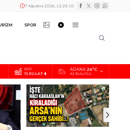
7 Ağustos 2026, 12:26:11
FOTO
VİDEO
URİZM
SPOR
DİĞER
GALERİ
GALERİ
ADANA
24°C
BİST
10.824,63
AZ BULUTLU
DOLAR
42,2340
EURO
48,8802
ALTIN
5.629,56