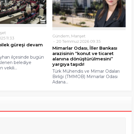
şet
Gündem
,
Manşet
25 11:33
20 Temmuz 2026 09:35
bilek güreşi devam
Mimarlar Odası, İller Bankası
arazisinin “konut ve ticaret
yhan ilçesinde bugün
alanına dönüştürülmesini”
klenen belediye
yargıya taşıdı!
 vekili...
Türk Mühendis ve Mimar Odaları
Birliği (TMMOB) Mimarlar Odası
Adana...