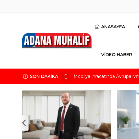
ANASAYFA
VİDEO HABER
SON DAKİKA
Göz için “Akıllı Mercek” herke
AK Parti İl Başkanı Özkan: Ada
Hacı Karaaslan’ın kiraladığı arsa
Kuru meyve sektörü 2 milyar do
Mobilya ihracatında Avrupa iv