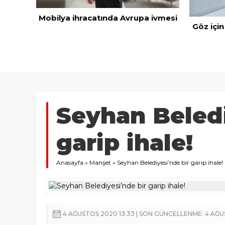
Mobilya ihracatında Avrupa ivmesi
Göz için
 dolar
’dan
Seyhan Beledi
garip ihale!
Anasayfa
»
Manşet
»
Seyhan Belediyesi’nde bir garip ihale!
4 AĞUSTOS 2020 13:33 | SON GÜNCELLENME: 4 AĞU