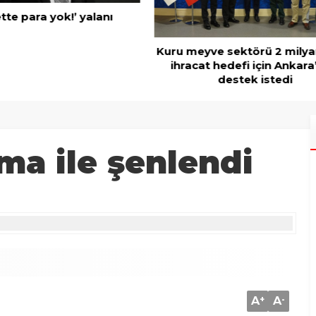
Mobilya ihracatında Avrup
ve sektörü 2 milyar dolar
t hedefi için Ankara’dan
destek istedi
ma ile şenlendi
A
+
A
-