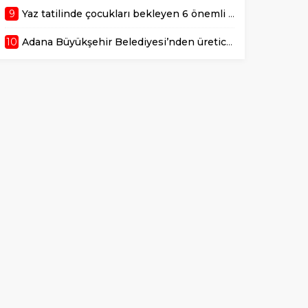
9
Yaz tatilinde çocukları bekleyen 6 önemli sağlık riski!
10
Adana Büyükşehir Belediyesi’nden üreticiye 168 adet süt sağım makinesi