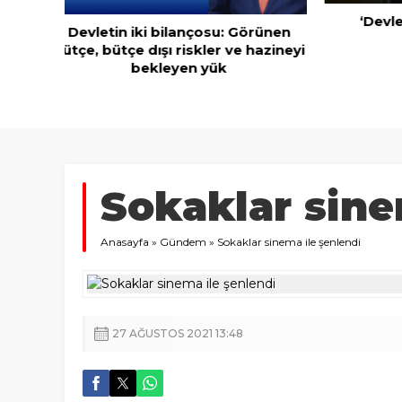
‘Devlette para yok!’ yalanı
rünen
azineyi
Kuru mey
ihraca
Sokaklar sine
Anasayfa
»
Gündem
»
Sokaklar sinema ile şenlendi
27 AĞUSTOS 2021 13:48