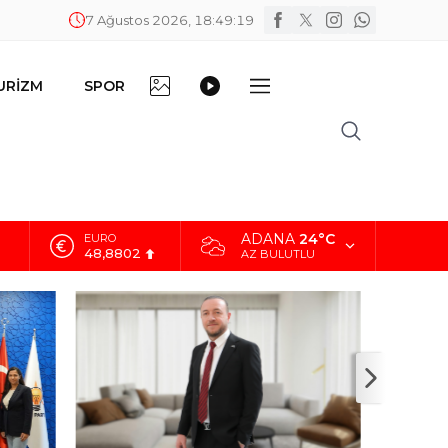
7 Ağustos 2026, 18:49:20
FOTO
VİDEO
URİZM
SPOR
DİĞER
GALERİ
GALERİ
ADANA
24°C
ALTIN
5.629,56
AZ BULUTLU
BİST
10.824,63
DOLAR
42,2340
EURO
48,8802