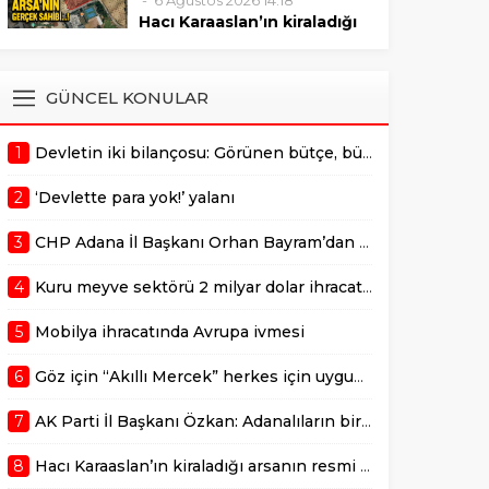
6 Ağustos 2026 14:18
sonrasında verilmelidir."
Mustafa Özkan, Çukurova’da
Hacı Karaaslan’ın kiraladığı
bulunan değerli bir arazinin 10
arsanın resmi kiracısı bakın
yıllığına kiraya verilmesiyle ilgili
kim çıktı!
gerçekleştirilen ihale sürecine
ADANA –
GÜNCEL KONULAR
dair usulsüzlük şüphelerini
AdanaMedyaHaber.com’da
gündeme taşıdı. Özkan,
yayımlanan habere göre,
sürecin takipçisi olduklarını
1
Devletin iki bilançosu: Görünen bütçe, bütçe dışı riskler ve hazineyi bekleyen yük
geçtiğimiz günlerde
belirterek,...
kamuoyunda gündem olan
2
‘Devlette para yok!’ yalanı
Adana Büyükşehir
Belediyesi’ne ait Kurttepe
3
CHP Adana İl Başkanı Orhan Bayram’dan AK Parti İl Başkanı Mustafa Özkan’a cevap!
bölgesindeki yaklaşık 7,5
dönümlük arazinin
4
Kuru meyve sektörü 2 milyar dolar ihracat hedefi için Ankara’dan destek istedi
kiralanmasına ilişkin yeni
detaylar ortaya çıktı. Haberde,
5
Mobilya ihracatında Avrupa ivmesi
söz konusu...
6
Göz için “Akıllı Mercek” herkes için uygun mu?
7
AK Parti İl Başkanı Özkan: Adanalıların bir metrekare malını kimseye yedirmeyiz!
8
Hacı Karaaslan’ın kiraladığı arsanın resmi kiracısı bakın kim çıktı!