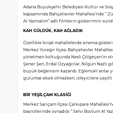
Adana Büyükşehir Belediyesi Kültür ve Sosyal
kapsamında Bahçelievler Mahallesi’nde ‘’ Zü
Al Yazmalım’’ adlı filmlerin gösterimini sund
KAH GÜLDÜK, KAH AĞLADIK
Özellikle kırsal mahallelerde sinema göster
Merkez Yüreğir İlçesi Bahçelievler Mahallesi
yönetmen koltuğunda Nesli Çölgeçen’in otu
Şener Şen, Erdal Özyağcılar, Nilgün Nazlı gi
büyük beğenisini kazandı. Eğlenceli anlar 
gülümse eksik olmazken, izleyicilere çeşitl
BİR YEŞİLÇAM KLASİĞİ
Merkez Sarıçam İlçesi Çarkıpare Mahallesi’n
başrollerinde oynadığı ‘’ Selvi Boylum Al Yaz