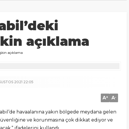
abil’deki
şkin açıklama
işkin açıklama
ĞUSTOS 2021 22:05
A
+
A
-
Kabil’de havaalanına yakın bölgede meydana gelen
 güvenliğine ve korunmasına çok dikkat ediyor ve
cak.” ifadelerini kullandı.