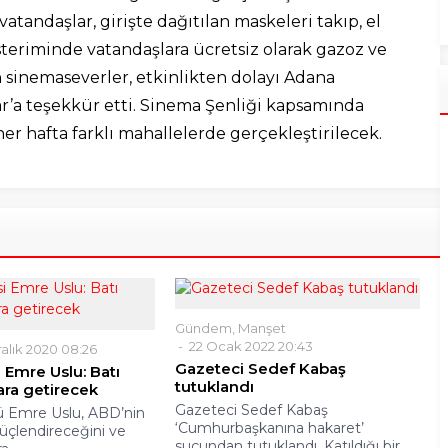
tandaşlar, girişte dağıtılan maskeleri takıp, el
steriminde vatandaşlara ücretsiz olarak gazoz ve
an sinemaseverler, etkinlikten dolayı Adana
’a teşekkür etti. Sinema Şenliği kapsamında
her hafta farklı mahallelerde gerçekleştirilecek.
Gündem
,
Manşet
22 Ocak 2022 20:43
ralık 2020 08:26
Gazeteci Sedef Kabaş
i Emre Uslu: Batı
tutuklandı
dara getirecek
Gazeteci Sedef Kabaş
cü Emre Uslu, ABD’nin
‘Cumhurbaşkanına hakaret’
üçlendireceğini ve
suçundan tutuklandı. Katıldığı bir