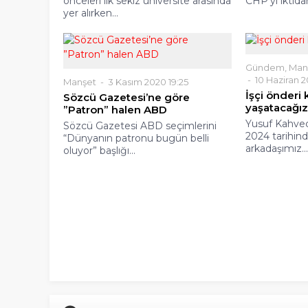
önceleri ilk sekiz üniversite arasında
CHP’yi iktidar
yer alırken...
Gündem
,
Man
10 Haziran 2
Manşet
3 Kasım 2020 19:25
İşçi önderi 
Sözcü Gazetesi’ne göre
yaşatacağız
”Patron” halen ABD
Yusuf Kahvec
Sözcü Gazetesi ABD seçimlerini
2024 tarihind
“Dünyanın patronu bugün belli
arkadaşımız..
oluyor” başlığı...