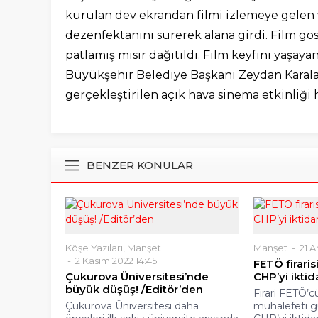
kurulan dev ekrandan filmi izlemeye gelen va
dezenfektanını sürerek alana girdi. Film gö
patlamış mısır dağıtıldı. Film keyfini yaşay
Büyükşehir Belediye Başkanı Zeydan Karalar
gerçekleştirilen açık hava sinema etkinliği 
BENZER KONULAR
Köşe Yazıları
,
Manşet
Manşet
21 A
2 Kasım 2022 14:45
FETÖ firaris
Çukurova Üniversitesi’nde
CHP’yi ikti
büyük düşüş! /Editör’den
Firari FETÖ’
Çukurova Üniversitesi daha
muhalefeti g