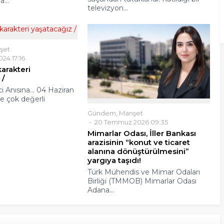
a...
televizyon...
şet
024 17:16
karakteri
 /
i Anısına… 04 Haziran
e çok değerli
.
Gündem
,
Manşet
20 Temmuz 2026 09:35
Mimarlar Odası, İller Bankası
arazisinin “konut ve ticaret
alanına dönüştürülmesini”
yargıya taşıdı!
Türk Mühendis ve Mimar Odaları
Birliği (TMMOB) Mimarlar Odası
Adana...