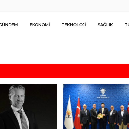
GÜNDEM
EKONOMİ
TEKNOLOJİ
SAĞLIK
T
lar ihracat hedefi için Ankara’dan destek istedi
mesi
s için uygun mu?
 bütçe, bütçe dışı riskler ve hazineyi bekleyen yük