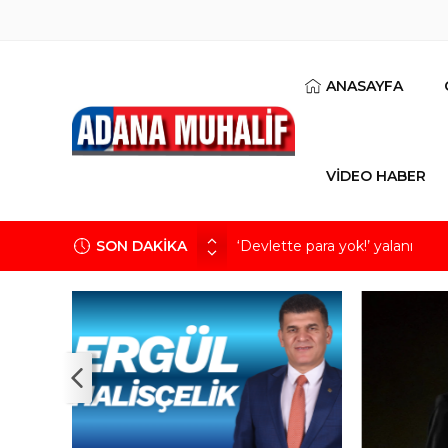
ANASAYFA
VİDEO HABER
SON DAKİKA
‘Devlette para yok!’ yalanı
Kuru meyve sektörü 2 milyar do
Mobilya ihracatında Avrupa iv
Göz için “Akıllı Mercek” herke
Devletin iki bilançosu: Görünen