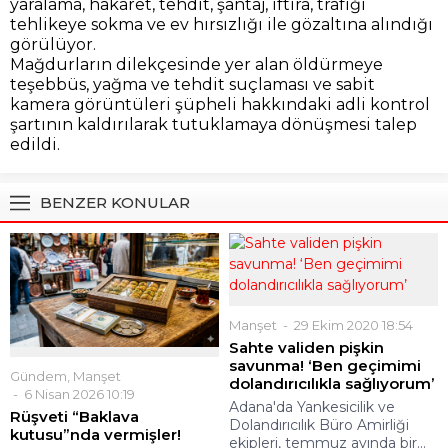
yaralama, hakaret, tehdit, şantaj, iftira, trafiği
tehlikeye sokma ve ev hırsızlığı ile gözaltına alındığı
görülüyor.
Mağdurların dilekçesinde yer alan öldürmeye
teşebbüs, yağma ve tehdit suçlaması ve sabit
kamera görüntüleri şüpheli hakkındaki adli kontrol
şartının kaldırılarak tutuklamaya dönüşmesi talep
edildi.
BENZER KONULAR
Manşet
29 Ekim 2020 18:54
Sahte validen pişkin
savunma! ‘Ben geçimimi
Gündem
,
Manşet
dolandırıcılıkla sağlıyorum’
6 Nisan 2026 10:19
Adana'da Yankesicilik ve
Rüşveti “Baklava
Dolandırıcılık Büro Amirliği
kutusu”nda vermişler!
ekipleri, temmuz ayında bir...