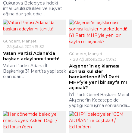
Çukurova Belediyesi’ndeki
imar usulsüzlükleri ve rüşvet
ağına dair şok edici...
Gündem
,
Manşet
25 Şubat 2024 19:32
Vatan Partisi Adana’da
Gündem
,
Manşet
başkan adaylarını tanıttı!
28 Ağustos 2023 09:43
Vatan Partisi Adana İl
Akşener’in açıklaması
Başkanlığı 31 Mart’ta yapılacak
sonrası kulisler
olan idari...
hareketlendi! İYİ Parti
MHP’yle yeni bir sayfa mı
açacak?
İYİ Parti Genel Başkanı Meral
Akşener’in Kocatepe’de
yaptığı konuşma sonrasında...