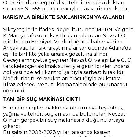
Ö. “Sizi öldüreceğim” diye tehditler savurduktan
sonra 46 NL 555 plakalı aracıyla olay yerinden kaçtı.
KARISIYLA BİRLİKTE SAKLANIRKEN YAKALANDI
Şikayetçilerin ifadesi doğrultusunda, MERNİS’e göre
K. Maraş nüfusuna kayıtlı olan saldırgan Nevzat Ö.
için bu ilin Emniyet Müdürlüğüne haber verildi.
Ancak yapılan sıkı araştırmalar sonucunda Adana’da
eşi ile birlikte yakalanarak gözaltına alındı.
Geceyi emniyette geçiren Nevzat Ö. ve eşi Lale G. Ö.
ters kelepçe takılmak suretiyle getirildikleri Adana
Adliyesi’nde adli kontrol şartıyla serbest bırakıldı.
Mağdurların ise avukatları aracılığıyla bu karara
itiraz edeceği ve tutuklama talebinde bulunacağı
öğrenildi.
TAM BİR SUÇ MAKİNASI ÇIKTI
Edinilen bilgiler, hakkında öldürmeye teşebbüs,
yağma ve tehdit suçlamasında bulunulan Nevzat
Ö.’nün gerçek bir suç makinası olduğunu ortaya
çıkardı.
Bu şahsın 2008-2023 yılları arasında kasten