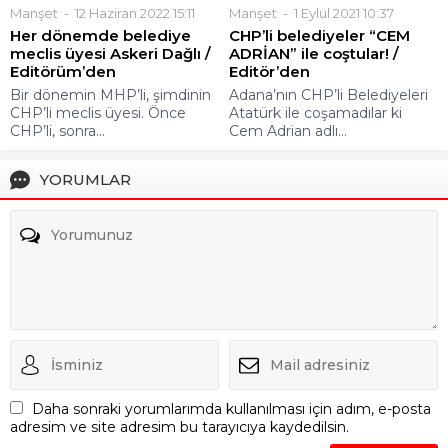
Manşet
12 Haziran 2022 15:11
Manşet
1 Eylül 2021 10:37
Her dönemde belediye
CHP’li belediyeler “CEM
meclis üyesi Askeri Dağlı /
ADRİAN” ile coştular! /
Editörüm’den
Editör’den
Bir dönemin MHP’li, şimdinin
Adana’nın CHP’li Belediyeleri
CHP’li meclis üyesi. Önce
Atatürk ile coşamadılar ki
CHP’li, sonra...
Cem Adrian adlı...
YORUMLAR
Daha sonraki yorumlarımda kullanılması için adım, e-posta
adresim ve site adresim bu tarayıcıya kaydedilsin.