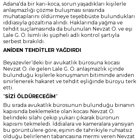
Adana’da bir karı-koca, sorun yaşadıkları kişilerle
anlaşmazlığı çözme buluşması sırasında
muhataplarını öldürmeye teşebbüste bulundukları
iddiasıyla gözaltına alındı. Haklarında yağma ve
tehdit suçlamasında da bulunulan Nevzat Ö. ve eşi
Lale G. Ö. İsimli iki şüpheli adli kontrol şartıyla
serbest bırakıldı.
ANİDEN TEHDİTLER YAĞDIRDI
Beyazevler’deki bir avukatlık bürosuna kocası
Nevzat Ö. ile gelen Lale G. Ö. anlaşmazlık içinde
bulunduğu kişilerle konuşmanın bitiminde aniden
sinirlenerek hakaret ve tehdit eşliğinde büroyu terk
etti.
“
SİZİ ÖLDÜRECEĞİM
“
Bu sırada avukatlık bürosunun bulunduğu binanın
kapısında beklemekte olan kocası Nevzat Ö.
belindeki silahı çekip yukarı çıkarak büronun
kapısını tekmeledi. İddialara ve kameralara yansıyan
bu görüntülere göre, eşinin de tahrikiyle ruhsatsız
olduğu belirlenen tabancasına mermi veren Nevzat