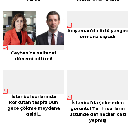
Adıyaman’da örtü yangını
ormana sıçradı
Ceyhan’da saltanat
dönemi bitti mi!
İstanbul surlarında
korkutan tespit! Dün
İstanbul’da şoke eden
gece çökme meydana
görüntü! Tarihi surların
geldi…
üstünde defineciler kazı
yapmış