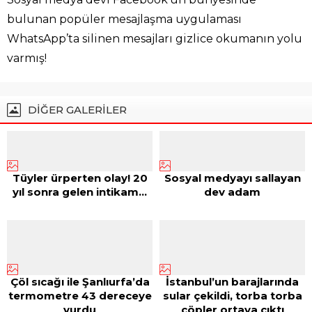
bulunan popüler mesajlaşma uygulaması
WhatsApp’ta silinen mesajları gizlice okumanın yolu
varmış!
DİĞER GALERİLER
Tüyler ürperten olay! 20
Sosyal medyayı sallayan
yıl sonra gelen intikam…
dev adam
Çöl sıcağı ile Şanlıurfa’da
İstanbul’un barajlarında
termometre 43 dereceye
sular çekildi, torba torba
vurdu
çöpler ortaya çıktı