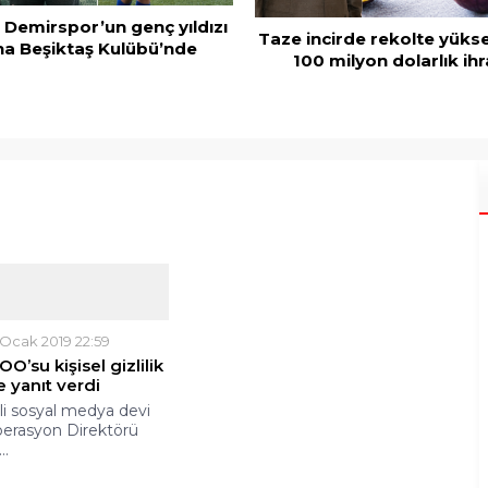
 Demirspor’un genç yıldızı
Taze incirde rekolte yüks
a Beşiktaş Kulübü’nde
100 milyon dolarlık ihr
 Ocak 2019 22:59
’su kişisel gizlilik
e yanıt verdi
i sosyal medya devi
erasyon Direktörü
..