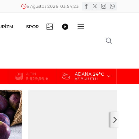
6 Ağustos 2026, 03:54:24
FOTO
VİDEO
URİZM
SPOR
DİĞER
GALERİ
GALERİ
ADANA
24°C
ALTIN
5.629,56
AZ BULUTLU
BİST
10.824,63
DOLAR
42,2340
EURO
48,8802