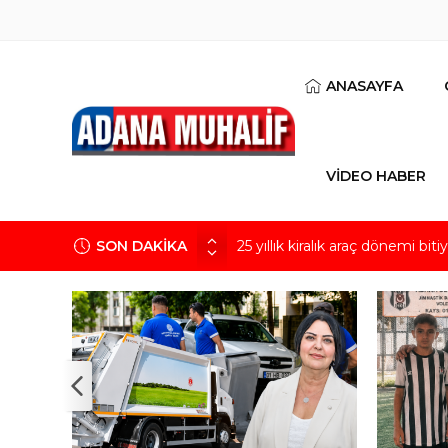
ANASAYFA
VİDEO HABER
SON DAKİKA
25 yıllık kiralık araç dönemi bi
Sarıçam Demirspor’un genç yı
Taze incirde rekolte yüksek, he
CHP’li Fırat Yeni Parti’yle ilgi
verdiği bir parti”
Bir lahmacun yalnızca bir lahm