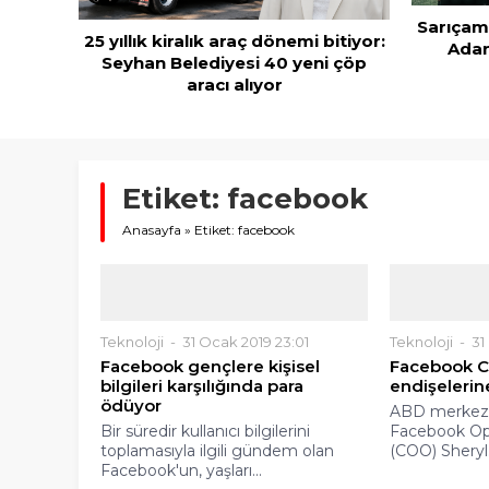
Sarıçam
25 yıllık kiralık araç dönemi bitiyor:
Adan
ahmacun
Seyhan Belediyesi 40 yeni çöp
aracı alıyor
Etiket:
facebook
Anasayfa
»
Etiket: facebook
Teknoloji
31 Ocak 2019 23:01
Teknoloji
31
Facebook gençlere kişisel
Facebook COO
bilgileri karşılığında para
endişelerin
ödüyor
ABD merkezl
Bir süredir kullanıcı bilgilerini
Facebook Op
toplamasıyla ilgili gündem olan
(COO) Sheryl.
Facebook'un, yaşları...