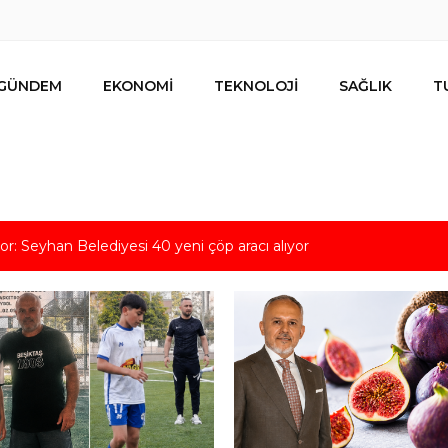
GÜNDEM
EKONOMİ
TEKNOLOJİ
SAĞLIK
T
tiyor: Seyhan Belediyesi 40 yeni çöp aracı alıyor
ldızı Adana Beşiktaş Kulübü’nde
def 100 milyon dolarlık ihracat!
li konuştu: “Ganimet üzerine kurulmuş, uluslararası güçlerin sufle
acun değildir