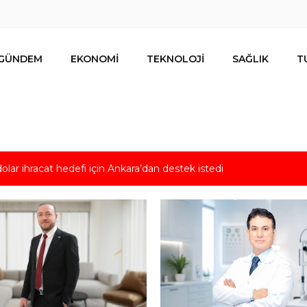
GÜNDEM
EKONOMİ
TEKNOLOJİ
SAĞLIK
T
lar ihracat hedefi için Ankara’dan destek istedi
mesi
s için uygun mu?
 bütçe, bütçe dışı riskler ve hazineyi bekleyen yük