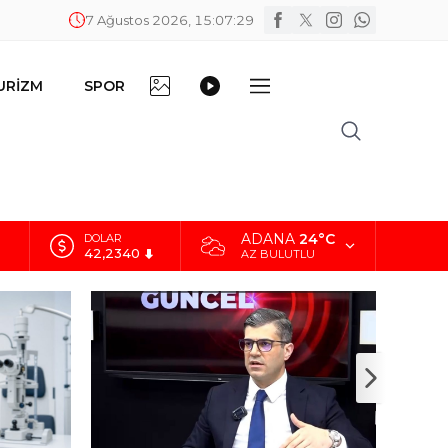
7 Ağustos 2026, 15:07:30
FOTO
VİDEO
URİZM
SPOR
DİĞER
GALERİ
GALERİ
ADANA
24°C
EURO
48,8802
AZ BULUTLU
ALTIN
5.629,56
BİST
10.824,63
DOLAR
42,2340