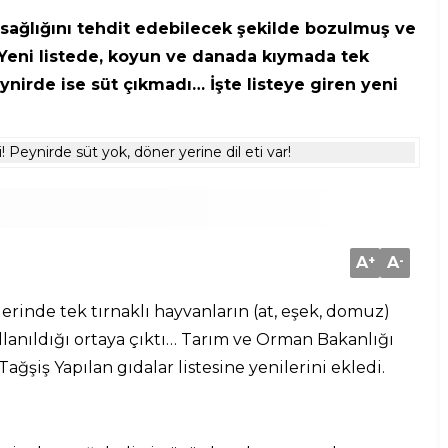
sağlığını tehdit edebilecek şekilde bozulmuş ve
i. Yeni listede, koyun ve danada kıymada tek
peynirde ise süt çıkmadı… İşte listeye giren yeni
A
+
A
-
erinde tek tırnaklı hayvanların (at, eşek, domuz)
kullanıldığı ortaya çıktı… Tarım ve Orman Bakanlığı
ğşiş Yapılan gıdalar listesine yenilerini ekledi.