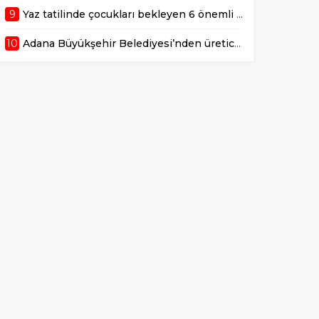
9
Yaz tatilinde çocukları bekleyen 6 önemli sağlık riski!
10
Adana Büyükşehir Belediyesi’nden üreticiye 168 adet süt sağım makinesi