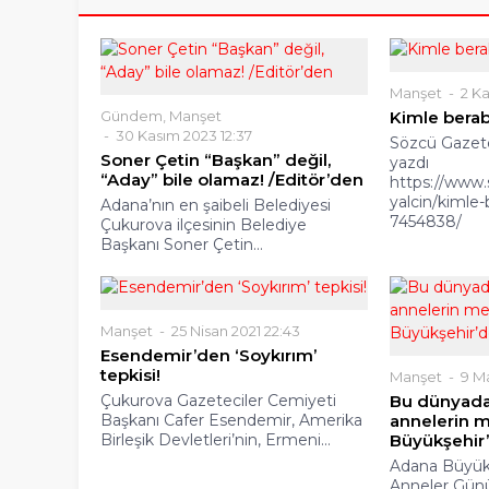
Manşet
2 Ka
Gündem
,
Manşet
Kimle berab
30 Kasım 2023 12:37
Sözcü Gazete
Soner Çetin “Başkan” değil,
yazdı
“Aday” bile olamaz! /Editör’den
https://www.
yalcin/kimle-
Adana’nın en şaibeli Belediyesi
7454838/
Çukurova ilçesinin Belediye
Başkanı Soner Çetin...
Manşet
25 Nisan 2021 22:43
Esendemir’den ‘Soykırım’
tepkisi!
Manşet
9 Ma
Çukurova Gazeteciler Cemiyeti
Bu dünyada
Başkanı Cafer Esendemir, Amerika
annelerin m
Birleşik Devletleri’nin, Ermeni...
Büyükşehir
Adana Büyükş
Anneler Gün