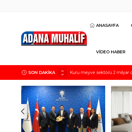
ANASAYFA
VİDEO HABER
Kuru meyve sektörü 2 milyar do
SON DAKİKA
Mobilya ihracatında Avrupa iv
Göz için “Akıllı Mercek” herke
Devletin iki bilançosu: Görünen
‘Devlette para yok!’ yalanı