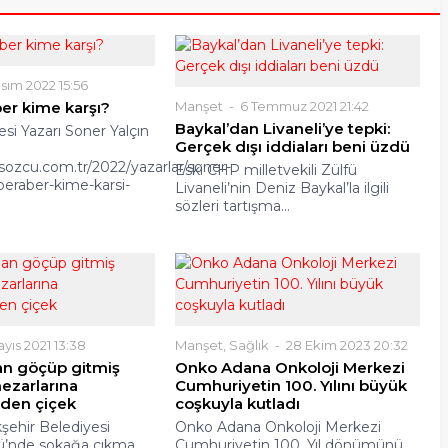
sım 2022 15:56
er kime karşı?
Manşet
6 Temmuz 2021 21:42
Baykal’dan Livaneli’ye tepki:
si Yazarı Soner Yalçın
Gerçek dışı iddiaları beni üzdü
sozcu.com.tr/2022/yazarlar/soner-
Eski CHP milletvekili Zülfü
beraber-kime-karsi-
Livaneli’nin Deniz Baykal’la ilgili
sözleri tartışma...
yıs 2021 13:38
Manşet
,
Sağlık
28 Ekim 2023 20:32
n göçüp gitmiş
Onko Adana Onkoloji Merkezi
ezarlarına
Cumhuriyetin 100. Yılını büyük
’den çiçek
coşkuyla kutladı
ehir Belediyesi
Onko Adana Onkoloji Merkezi
ü’nde sokağa çıkma
Cumhuriyetin 100. Yıl dönümünü