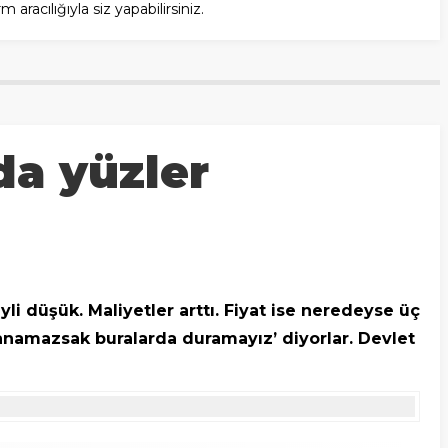
racılığıyla siz yapabilirsiniz.
da yüzler
li düşük. Maliyetler arttı. Fiyat ise neredeyse üç
azanamazsak buralarda duramayız’ diyorlar. Devlet