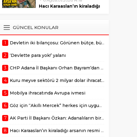
6 Ağustos 2026 14:18
sonrasında verilmelidir."
Mustafa Özkan, Çukurova’da
Hacı Karaaslan’ın kiraladığı
bulunan değerli bir arazinin 10
arsanın resmi kiracısı bakın
yıllığına kiraya verilmesiyle ilgili
kim çıktı!
gerçekleştirilen ihale sürecine
ADANA –
GÜNCEL KONULAR
dair usulsüzlük şüphelerini
AdanaMedyaHaber.com’da
gündeme taşıdı. Özkan,
yayımlanan habere göre,
sürecin takipçisi olduklarını
1
Devletin iki bilançosu: Görünen bütçe, bütçe dışı riskler ve hazineyi bekleyen yük
geçtiğimiz günlerde
belirterek,...
kamuoyunda gündem olan
2
‘Devlette para yok!’ yalanı
Adana Büyükşehir
Belediyesi’ne ait Kurttepe
3
CHP Adana İl Başkanı Orhan Bayram’dan AK Parti İl Başkanı Mustafa Özkan’a cevap!
bölgesindeki yaklaşık 7,5
dönümlük arazinin
4
Kuru meyve sektörü 2 milyar dolar ihracat hedefi için Ankara’dan destek istedi
kiralanmasına ilişkin yeni
detaylar ortaya çıktı. Haberde,
5
Mobilya ihracatında Avrupa ivmesi
söz konusu...
6
Göz için “Akıllı Mercek” herkes için uygun mu?
7
AK Parti İl Başkanı Özkan: Adanalıların bir metrekare malını kimseye yedirmeyiz!
8
Hacı Karaaslan’ın kiraladığı arsanın resmi kiracısı bakın kim çıktı!