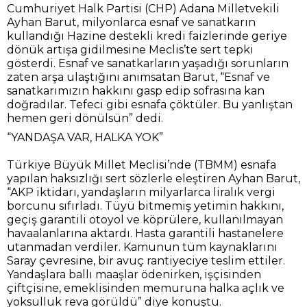
Cumhuriyet Halk Partisi (CHP) Adana Milletvekili
Ayhan Barut, milyonlarca esnaf ve sanatkarın
kullandığı Hazine destekli kredi faizlerinde geriye
dönük artışa gidilmesine Meclis’te sert tepki
gösterdi. Esnaf ve sanatkarların yaşadığı sorunların
zaten arşa ulaştığını anımsatan Barut, “Esnaf ve
sanatkarımızın hakkını gasp edip sofrasına kan
doğradılar. Tefeci gibi esnafa çöktüler. Bu yanlıştan
hemen geri dönülsün” dedi.
“YANDAŞA VAR, HALKA YOK”
Türkiye Büyük Millet Meclisi’nde (TBMM) esnafa
yapılan haksızlığı sert sözlerle eleştiren Ayhan Barut,
“AKP iktidarı, yandaşların milyarlarca liralık vergi
borcunu sıfırladı. Tüyü bitmemiş yetimin hakkını,
geçiş garantili otoyol ve köprülere, kullanılmayan
havaalanlarına aktardı. Hasta garantili hastanelere
utanmadan verdiler. Kamunun tüm kaynaklarını
Saray çevresine, bir avuç rantiyeciye teslim ettiler.
Yandaşlara ballı maaşlar ödenirken, işçisinden
çiftçisine, emeklisinden memuruna halka açlık ve
yoksulluk reva görüldü” diye konuştu.