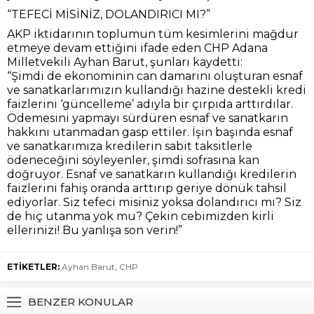
“TEFECİ MİSİNİZ, DOLANDIRICI MI?”
AKP iktidarının toplumun tüm kesimlerini mağdur
etmeye devam ettiğini ifade eden CHP Adana
Milletvekili Ayhan Barut, şunları kaydetti:
“Şimdi de ekonominin can damarını oluşturan esnaf
ve sanatkarlarımızın kullandığı hazine destekli kredi
faizlerini ‘güncelleme’ adıyla bir çırpıda arttırdılar.
Ödemesini yapmayı sürdüren esnaf ve sanatkarın
hakkını utanmadan gasp ettiler. İşin başında esnaf
ve sanatkarımıza kredilerin sabit taksitlerle
ödeneceğini söyleyenler, şimdi sofrasına kan
doğruyor. Esnaf ve sanatkarın kullandığı kredilerin
faizlerini fahiş oranda arttırıp geriye dönük tahsil
ediyorlar. Siz tefeci misiniz yoksa dolandırıcı mı? Siz
de hiç utanma yok mu? Çekin cebimizden kirli
ellerinizi! Bu yanlışa son verin!”
ETİKETLER:
Ayhan Barut
,
CHP
BENZER KONULAR