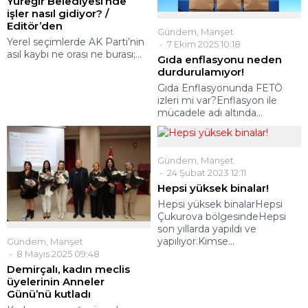
Yüreğir Belediyesi’nde
işler nasıl gidiyor? /
Editör’den
Gündem
,
Manşet
Yerel seçimlerde AK Parti’nin
7 Ekim 2025 10:18
asıl kaybı ne orası ne burası;...
Gıda enflasyonu neden
durdurulamıyor!
Gıda Enflasyonunda FETÖ
izleri mi var?Enflasyon ile
mücadele adı altında...
Gündem
,
Manşet
24 Şubat 2023 12:11
Hepsi yüksek binalar!
Hepsi yüksek binalarHepsi
Çukurova bölgesindeHepsi
son yıllarda yapıldı ve
yapılıyor.Kimse...
Gündem
,
Manşet
8 Mayıs 2025 09:48
Demirçalı, kadın meclis
üyelerinin Anneler
Günü’nü kutladı