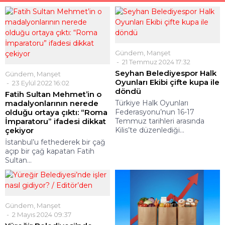
Gündem
,
Manşet
21 Temmuz 2024 17:32
Seyhan Belediyespor Halk
Gündem
,
Manşet
Oyunları Ekibi çifte kupa ile
23 Eylül 2022 16:02
döndü
Fatih Sultan Mehmet’in o
madalyonlarının nerede
Türkiye Halk Oyunları
olduğu ortaya çıktı: “Roma
Federasyonu’nun 16-17
İmparatoru” ifadesi dikkat
Temmuz tarihleri arasında
çekiyor
Kilis’te düzenlediği...
İstanbul’u fethederek bir çağ
açıp bir çağ kapatan Fatih
Sultan...
Gündem
,
Manşet
2 Mayıs 2024 09:37