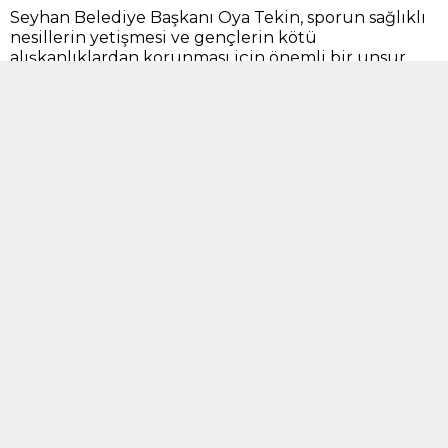
Seyhan Belediye Başkanı Oya Tekin, sporun sağlıklı
nesillerin yetişmesi ve gençlerin kötü
alışkanlıklardan korunması için önemli bir unsur
olduğunu, bu nedenle de imkanlar dahilinde spora
ve sporcuya destek vermeyi sürdüreceklerini
söyledi.
“BRANŞ AYRIMI YAPMAKSIZIN DESTEK OLACAĞIZ”
Adana Amatör Spor Kulüpleri Federasyonu (ASKF)
Başkanı Ahmet Bozan ve yönetim kurulu üyeleri,
Seyhan Belediye Başkanı Oya Tekin’e hayırlı olsun
ziyaretinde bulundu. Ziyaretten duyduğu
memnuniyeti dile getiren Başkan Tekin, “ Amatör
Sporu önemsiyoruz. Bizim için önemli hizmet
ağlarından bir tanesi. Gençlerimizi kötü
alışkanlıklardan korumak için sportif çalışmaları
arttıracağız. Bu anlamda, çocuklarımızın küçük
yaşlarda spora başlamasını teşvik edecek
projelerimizi, yakında Seyhanlılar ile paylaşacağız.
Sporun ve sporcunun daima yanında olan bir
belediye olacağımızın bilinmesini istiyorum” dedi.