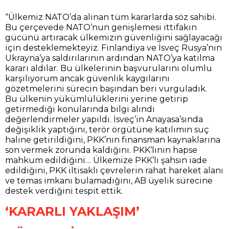
“Ülkemiz NATO’da alınan tüm kararlarda söz sahibi.
Bu çerçevede NATO’nun genişlemesi ittifakın
gücünü artıracak ülkemizin güvenliğini sağlayacağı
için desteklemekteyiz. Finlandiya ve İsveç Rusya’nın
Ukrayna’ya saldırılarının ardından NATO’ya katılma
kararı aldılar. Bu ülkelerinin başvurularını olumlu
karşılıyorum ancak güvenlik kaygılarını
gözetmelerini sürecin başından beri vurguladık.
Bu ülkenin yükümlülüklerini yerine getirip
getirmediği konularında bilgi alındı
değerlendirmeler yapıldı. İsveç’in Anayasa’sında
değişiklik yaptığını, terör örgütüne katılımın suç
haline getirildiğini, PKK’nın finansman kaynaklarına
son vermek zorunda kaldığını. PKK’lının hapse
mahkum edildiğini… Ülkemize PKK’lı şahsın iade
edildiğini, PKK iltisaklı çevrelerin rahat hareket alanı
ve temas imkanı bulamadığını, AB üyelik sürecine
destek verdiğini tespit ettik.
‘KARARLI YAKLAŞIM’