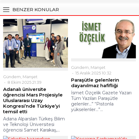
BENZER KONULAR
Gündem
,
Manşet
15 Aralık 2025 10:32
Gündem
,
Manşet
Paraşütle gelenlerin
8 Ekim 2025 21:39
dayanılmaz hafifliği
Adanalı üniversite
İsmet Özçelik Gazete Yazarı
öğrencisi Mars Projesiyle
Tüm Yazıları Paraşütle
Uluslararası Uzay
gelenler…” “Pistonla
Kongresi’nde Türkiye’yi
yükselenler…”...
temsil etti
Adana Alparslan Türkeş Bilim
ve Teknoloji Üniversitesi
öğrencisi Samet Karakaş,...