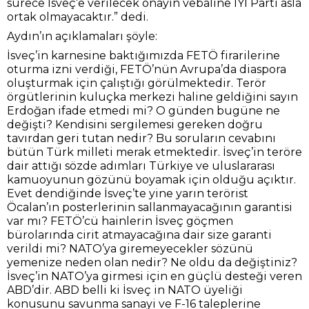
sürece İsveç’e verilecek onayın vebaline İYİ Parti asla
ortak olmayacaktır.” dedi.
Aydın’ın açıklamaları şöyle:
İsveç’in karnesine baktığımızda FETÖ firarilerine
oturma izni verdiği, FETÖ’nün Avrupa’da diaspora
oluşturmak için çalıştığı görülmektedir. Terör
örgütlerinin kuluçka merkezi haline geldiğini sayın
Erdoğan ifade etmedi mi? O günden bugüne ne
değişti? Kendisini sergilemesi gereken doğru
tavırdan geri tutan nedir? Bu soruların cevabını
bütün Türk milleti merak etmektedir. İsveç’in teröre
dair attığı sözde adımları Türkiye ve uluslararası
kamuoyunun gözünü boyamak için olduğu açıktır.
Evet dendiğinde İsveç’te yine yarın terörist
Öcalan’ın posterlerinin sallanmayacağının garantisi
var mı? FETÖ’cü hainlerin İsveç göçmen
bürolarında cirit atmayacağına dair size garanti
verildi mi? NATO’ya giremeyecekler sözünü
yemenize neden olan nedir? Ne oldu da değiştiniz?
İsveç’in NATO’ya girmesi için en güçlü desteği veren
ABD’dir. ABD belli ki İsveç in NATO üyeliği
konusunu savunma sanayi ve F-16 taleplerine