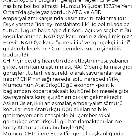
Atatürkçü bir program geliştiremeyen CHP de
nasibini bol bol almıştı. Mumcu 14 Şubat 1975’te Yeni
Ortam’da şöyle yazıyordu: NATO ve ABD
emperyalizmi karşısında kesin tavrını takınmalıdır.
Dış siyasette “idareyi maslahatçılık”, iç politikada da
tutuculuğun başlangıcıdır. Soru açık ve seçiktir: Bu
koşullar altında, NATO’ya karşı mısınız değil misiniz?
Ecevit, NATO’ya karşı “yüreklilik” ve “gerçekçiliğini”
gösterebilecek mi? Gündemdeki sorun şimdilik
budur.(13)
CHP içinde, dış ticaretin devletleştirilmesi, yabancı
şirketlerin kamulaştırılması, NATO’dan çıkılması gibi
görüşleri, tutarlı ve sürekli olarak savunanlar var
mıdır? CHP’nin sağı nerede, solu nerededir?(14)
Mumcu’nun Atatürkçülüğü ekonomi-politik
bağlamdan kopartarak salt kültürel bir mesele gibi
kavrayanlara karşı şu sözleri dikkat çekmektedir:
Askeri üsler, ikili anlaşmalar, emperyalist sömürü
konularında Atatürkçülüğü akıllarına bile
getirmeyenler bir tespihle bir çember sakal
gördükçe Atatürkçülüğü hatırlamaktadırlar. Ne
kolay Atatürkçülük bu böyle?(15)
Mumcu, CHP’lilere Ecevit’in genel başkanlığında