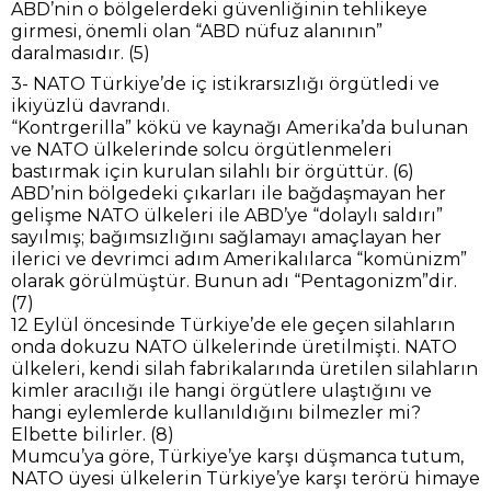
ABD’nin o bölgelerdeki güvenliğinin tehlikeye
girmesi, önemli olan “ABD nüfuz alanının”
daralmasıdır. (5)
3- NATO Türkiye’de iç istikrarsızlığı örgütledi ve
ikiyüzlü davrandı.
“Kontrgerilla” kökü ve kaynağı Amerika’da bulunan
ve NATO ülkelerinde solcu örgütlenmeleri
bastırmak için kurulan silahlı bir örgüttür. (6)
ABD’nin bölgedeki çıkarları ile bağdaşmayan her
gelişme NATO ülkeleri ile ABD’ye “dolaylı saldırı”
sayılmış; bağımsızlığını sağlamayı amaçlayan her
ilerici ve devrimci adım Amerikalılarca “komünizm”
olarak görülmüştür. Bunun adı “Pentagonizm”dir.
(7)
12 Eylül öncesinde Türkiye’de ele geçen silahların
onda dokuzu NATO ülkelerinde üretilmişti. NATO
ülkeleri, kendi silah fabrikalarında üretilen silahların
kimler aracılığı ile hangi örgütlere ulaştığını ve
hangi eylemlerde kullanıldığını bilmezler mi?
Elbette bilirler. (8)
Mumcu’ya göre, Türkiye’ye karşı düşmanca tutum,
NATO üyesi ülkelerin Türkiye’ye karşı terörü himaye