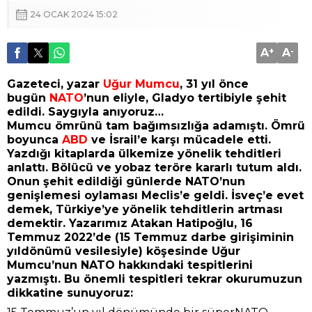
24 OCAK 2024 15:02
A
+
A
-
Gazeteci, yazar
Uğur Mumcu
, 31 yıl önce
bugün
NATO
’nun eliyle, Gladyo tertibiyle şehit
edildi. Saygıyla anıyoruz…
Mumcu ömrünü tam bağımsızlığa adamıştı. Ömrü
boyunca
ABD
ve İsrail’e karşı mücadele etti.
Yazdığı kitaplarda ülkemize yönelik tehditleri
anlattı. Bölücü ve yobaz teröre kararlı tutum aldı.
Onun şehit edildiği günlerde NATO’nun
genişlemesi oylaması Meclis’e geldi. İsveç’e evet
demek, Türkiye’ye yönelik tehditlerin artması
demektir. Yazarımız Atakan Hatipoğlu, 16
Temmuz 2022’de (15 Temmuz darbe girişiminin
yıldönümü vesilesiyle) köşesinde Uğur
Mumcu’nun NATO hakkındaki tespitlerini
yazmıştı. Bu önemli tespitleri tekrar okurumuzun
dikkatine sunuyoruz: