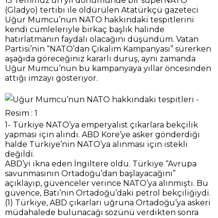
15 Temmuz’un yıl dönümünde bir süperNATO
(Gladyo) tertibi ile öldürülen Atatürkçü gazeteci
Uğur Mumcu’nun NATO hakkındaki tespitlerini
kendi cümleleriyle birkaç başlık halinde
hatırlatmanın faydalı olacağını düşündüm. Vatan
Partisi’nin “NATO’dan Çıkalım Kampanyası” sürerken
aşağıda göreceğiniz kararlı duruş, aynı zamanda
Uğur Mumcu’nun bu kampanyaya yıllar öncesinden
attığı imzayı gösteriyor.
1- Türkiye NATO’ya emperyalist çıkarlara bekçilik
yapması için alındı. ABD Kore’ye asker gönderdiği
halde Türkiye’nin NATO’ya alınması için istekli
değildi.
ABD’yi ikna eden İngiltere oldu. Türkiye “Avrupa
savunmasının Ortadoğu’dan başlayacağını”
açıklayıp, güvenceler verince NATO’ya alınmıştı. Bu
güvence, Batı’nın Ortadoğu’daki petrol bekçiliğiydi.
(1) Türkiye, ABD çıkarları uğruna Ortadoğu’ya askeri
müdahalede bulunacağı sözünü verdikten sonra