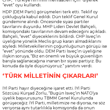
CHP, “Türkiye’nin milli menfaatleri için” diyerek
“evet” oyu kullandı.
HDP (DEM Parti) görüşmeleri terk etti. Teklif oy
çokluğuyla kabul edildi. Dün teklif Genel Kurul
gündemine alındı. Öncesinde siyasi partiler
tavırlarını duyurdu. MHP Lideri Devlet Bahçeli,
komisyondaki tavırlarının devam edeceğini açıkladı.
Bahçeli, “evet” diyeceklerini bildirdi. CHP İsveç’in
üyeliğine yönelik Meclis grup kararı almadıklarını
söyledi. Milletvekillerinin çoğunluğunun görüşü ise
“evet” yönünde oldu. DEM Parti İsveç’in üyeliğine
ilişkin soruya, “Biz en önemli ve büyük güvenliğin
barışla sağlanacağına inanan bir siyasi partiyiz. Bu
konuda da öyle düşünüyoruz.” yanıtını verdi.
‘TÜRK MİLLETİNİN ÇIKARLARI’
İYİ Parti hayır diyeceğine işaret etti. İYİ Parti
Sözcüsü Kürşad Zorlu, “Bugün İsveç’in NATO’ya
üyelik başvurusunu TBMM Genel Kurulunda
görüşeceğiz. İYİ Parti, milletimize ne diyorsa, ne söz
veriyorsa aynı tutarlılıkla komisyonda da onun