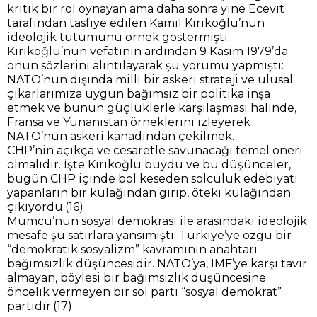
kritik bir rol oynayan ama daha sonra yine Ecevit
tarafından tasfiye edilen Kamil Kırıkoğlu’nun
ideolojik tutumunu örnek göstermişti.
Kırıkoğlu’nun vefatının ardından 9 Kasım 1979’da
onun sözlerini alıntılayarak şu yorumu yapmıştı:
NATO’nun dışında milli bir askeri strateji ve ulusal
çıkarlarımıza uygun bağımsız bir politika inşa
etmek ve bunun güçlüklerle karşılaşması halinde,
Fransa ve Yunanistan örneklerini izleyerek
NATO’nun askeri kanadından çekilmek.
CHP’nin açıkça ve cesaretle savunacağı temel öneri
olmalıdır. İşte Kırıkoğlu buydu ve bu düşünceler,
bugün CHP içinde bol keseden solculuk edebiyatı
yapanların bir kulağından girip, öteki kulağından
çıkıyordu.(16)
Mumcu’nun sosyal demokrasi ile arasındaki ideolojik
mesafe şu satırlara yansımıştı: Türkiye’ye özgü bir
“demokratik sosyalizm” kavramının anahtarı
bağımsızlık düşüncesidir. NATO’ya, IMF’ye karşı tavır
almayan, böylesi bir bağımsızlık düşüncesine
öncelik vermeyen bir sol parti “sosyal demokrat”
partidir.(17)