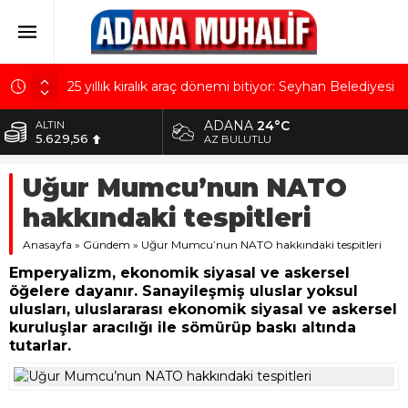
25 yıllık kiralık araç dönemi bitiyor: Seyhan Belediyesi
40 yeni çöp aracı alıyor
ADANA
24°C
ALTIN
Sarıçam Demirspor’un genç yıldızı Adana Beşiktaş
5.629,56
AZ BULUTLU
Kulübü’nde
BİST
Taze incirde rekolte yüksek, hedef 100 milyon
Uğur Mumcu’nun NATO
10.824,63
dolarlık ihracat!
hakkındaki tespitleri
DOLAR
CHP’li Fırat Yeni Parti’yle ilgili konuştu: “Ganimet
42,2340
üzerine kurulmuş, uluslararası güçlerin sufle verdiği
Anasayfa
»
Gündem
»
Uğur Mumcu’nun NATO hakkındaki tespitleri
bir parti”
EURO
Emperyalizm, ekonomik siyasal ve askersel
48,8802
Bir lahmacun yalnızca bir lahmacun değildir
öğelere dayanır. Sanayileşmiş uluslar yoksul
ulusları, uluslararası ekonomik siyasal ve askersel
kuruluşlar aracılığı ile sömürüp baskı altında
tutarlar.