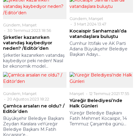
Gündem
,
Manşet
3 Mart 2024 13:47
Gündem
,
Manşet
30 Temmuz 2023 18:56
Kocaispir Sarıhamzalı’da
vatandaşlara buluştu
Şirketler kazanırken
vatandaş kaybediyor
Cumhur İttifakı ve AK Parti
neden? /Editör’den
Adana Büyükşehir Belediye
Başkan Adayı...
Şirketler kazanırken vatandaş
kaybediyor peki neden! Nasıl
bir ekonomik model...
Gündem
,
Manşet
Manşet
12 Temmuz 2021 17:55
20 Ağustos 2023 18:22
Yüreğir Belediyesi’nde
Çamlıca arsaları ne oldu? /
Halk Günleri
Editör’den
Yüreğir Belediye Başkanı
Büyükşehir Belediye Başkanı
Fatih Mehmet Kocaispir, 14
Zeydan Karalara veYüreğir
Temmuz Çarşamba günü...
Belediye Başkanı M.Fatih
Kocaispir’e...