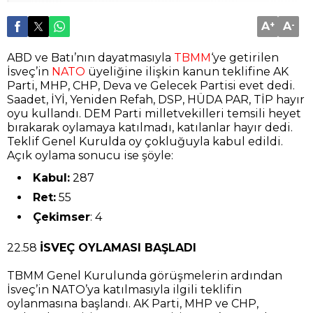
A
+
A
-
ABD ve Batı’nın dayatmasıyla
TBMM
‘ye getirilen
İsveç’in
NATO
üyeliğine ilişkin kanun teklifine AK
Parti, MHP, CHP, Deva ve Gelecek Partisi evet dedi.
Saadet, İYİ, Yeniden Refah, DSP, HÜDA PAR, TİP hayır
oyu kullandı. DEM Parti milletvekilleri temsili heyet
bırakarak oylamaya katılmadı, katılanlar hayır dedi.
Teklif Genel Kurulda oy çokluğuyla kabul edildi.
Açık oylama sonucu ise şöyle:
Kabul:
287
Ret:
55
Çekimser
: 4
22.58
İSVEÇ OYLAMASI BAŞLADI
TBMM Genel Kurulunda görüşmelerin ardından
İsveç’in NATO’ya katılmasıyla ilgili teklifin
oylanmasına başlandı. AK Parti, MHP ve CHP,