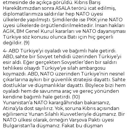
etmesinde de açıkça görüldü. Kıbrıs Barış
Harekâtımızdan sonra ASALA terörü icat edilmiş,
diplomatlarımıza saldırılar hep NATO üyesi
ülkelerde yapılmıştı. Şimdilerde ise PKK yine NATO
üyesi ülkelerde örgütlendirilmektedir. İnsan hakları
AGİK, BM Genel Kurul kararları ve NATO dayanışması
Türkiye söz konusu olunca Batı için hiç geçerli
değildir. (9)
4- ABD Türkiye’yi oyaladı ve bağımlı hale getirdi.
ABD, sahte bir Sovyet tehdidi üzerinden Türkiye’yi
esir aldı. Eğer gerçekten Sovyetler’den bir saldırı
tehlikesi olsaydı Türkiye’ye silah ambargosu
koymazdı. ABD, NATO üzerinden Türkiye’nin nesnel
çıkarlarına aykırı bir güvenlik stratejisi dayattı. Sahte
dostluklar ve düşmanlıklar dayattı. Böylece bizi hem
oyaladı hem de savunma araç ve gereç yönünden
kendine bağımlı hale getirdi. (10)
Yunanistan’a NATO karargâhından bakarsanız,
Atina’yla dost sayılırız. Yok, soruna Kıbrıs açısından
eğilirseniz Yunan Silahlı Kuvvetleriyle düşmanız. Bir
NATO ülkesi olarak, örneğin Varşova Paktı üyesi
Bulgaristan’la düşmanız. Fakat bu düşman