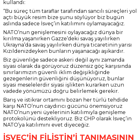
kullandı:
“Bu süreç tüm taraflar tarafından sancılı süreçleri yol
açtı büyük resim bize şunu söylüyor biz bugün
aslında sadece İsveç’in katılımını oylamayacağız.
NATO’nun genişlemesini oylayacağız dünya bir
kırılma yaşanırken Gazze’deki savaş yayılırken
Ukrayna’da savaş yayılırken dünya ticaretinin yarısı
Kızıldenizdeyken bunların yaşanacağı aşikardır.
Biz güvenliğe sadece askeri değil aynı zamanda
siyasi olarak da görüyoruz düzensiz göç karşısında
sınırlarımızın güvenli iklim değişikliğinde
gezegenlerin güvenliğini düşünüyoruz, bunlar
siyasi meselelerdir siyasi işlikten kurarken uzun
vadede yönümüzü doğru belirlemek gerekir.
Barış ve istikrar ortamını bozan her türlü tehdide
karşı NATO’nun caydırıcı gücünü önemsiyoruz
NATO’nun yeni üyelerinin katılımıyla genişleme
protokolünü destekliyoruz. Biz CHP olarak İsveç’in
NATO’ya katılımını evet diyeceğiz.
İSVEÇ’İN FİLİSTİN’İ TANIMASININ