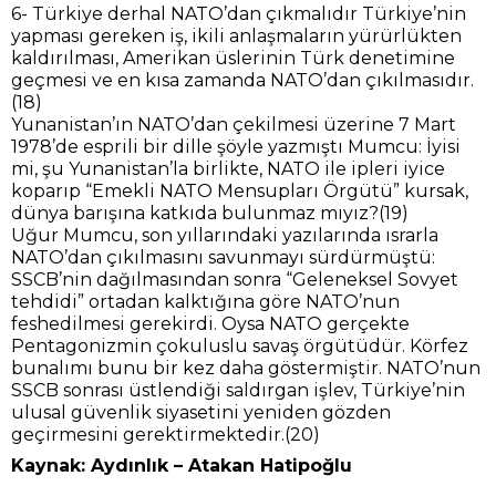
6- Türkiye derhal NATO’dan çıkmalıdır Türkiye’nin
yapması gereken iş, ikili anlaşmaların yürürlükten
kaldırılması, Amerikan üslerinin Türk denetimine
geçmesi ve en kısa zamanda NATO’dan çıkılmasıdır.
(18)
Yunanistan’ın NATO’dan çekilmesi üzerine 7 Mart
1978’de esprili bir dille şöyle yazmıştı Mumcu: İyisi
mi, şu Yunanistan’la birlikte, NATO ile ipleri iyice
koparıp “Emekli NATO Mensupları Örgütü” kursak,
dünya barışına katkıda bulunmaz mıyız?(19)
Uğur Mumcu, son yıllarındaki yazılarında ısrarla
NATO’dan çıkılmasını savunmayı sürdürmüştü:
SSCB’nin dağılmasından sonra “Geleneksel Sovyet
tehdidi” ortadan kalktığına göre NATO’nun
feshedilmesi gerekirdi. Oysa NATO gerçekte
Pentagonizmin çokuluslu savaş örgütüdür. Körfez
bunalımı bunu bir kez daha göstermiştir. NATO’nun
SSCB sonrası üstlendiği saldırgan işlev, Türkiye’nin
ulusal güvenlik siyasetini yeniden gözden
geçirmesini gerektirmektedir.(20)
Kaynak: Aydınlık – Atakan Hatipoğlu