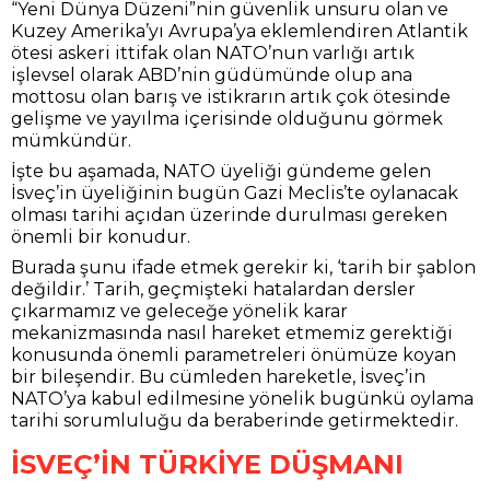
“Yeni Dünya Düzeni”nin güvenlik unsuru olan ve
Kuzey Amerika’yı Avrupa’ya eklemlendiren Atlantik
ötesi askeri ittifak olan NATO’nun varlığı artık
işlevsel olarak ABD’nin güdümünde olup ana
mottosu olan barış ve istikrarın artık çok ötesinde
gelişme ve yayılma içerisinde olduğunu görmek
mümkündür.
İşte bu aşamada, NATO üyeliği gündeme gelen
İsveç’in üyeliğinin bugün Gazi Meclis’te oylanacak
olması tarihi açıdan üzerinde durulması gereken
önemli bir konudur.
Burada şunu ifade etmek gerekir ki, ‘tarih bir şablon
değildir.’ Tarih, geçmişteki hatalardan dersler
çıkarmamız ve geleceğe yönelik karar
mekanizmasında nasıl hareket etmemiz gerektiği
konusunda önemli parametreleri önümüze koyan
bir bileşendir. Bu cümleden hareketle, İsveç’in
NATO’ya kabul edilmesine yönelik bugünkü oylama
tarihi sorumluluğu da beraberinde getirmektedir.
İSVEÇ’İN TÜRKİYE DÜŞMANI