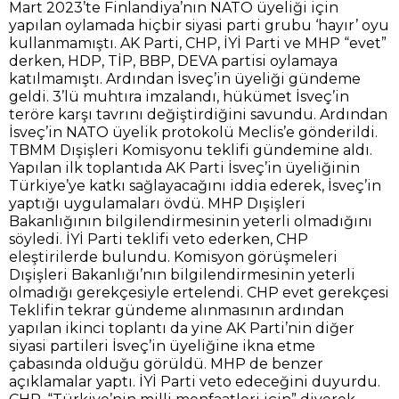
Mart 2023’te Finlandiya’nın NATO üyeliği için
yapılan oylamada hiçbir siyasi parti grubu ‘hayır’ oyu
kullanmamıştı. AK Parti, CHP, İYİ Parti ve MHP “evet”
derken, HDP, TİP, BBP, DEVA partisi oylamaya
katılmamıştı. Ardından İsveç’in üyeliği gündeme
geldi. 3’lü muhtıra imzalandı, hükümet İsveç’in
teröre karşı tavrını değiştirdiğini savundu. Ardından
İsveç’in NATO üyelik protokolü Meclis’e gönderildi.
TBMM Dışişleri Komisyonu teklifi gündemine aldı.
Yapılan ilk toplantıda AK Parti İsveç’in üyeliğinin
Türkiye’ye katkı sağlayacağını iddia ederek, İsveç’in
yaptığı uygulamaları övdü. MHP Dışişleri
Bakanlığının bilgilendirmesinin yeterli olmadığını
söyledi. İYİ Parti teklifi veto ederken, CHP
eleştirilerde bulundu. Komisyon görüşmeleri
Dışişleri Bakanlığı’nın bilgilendirmesinin yeterli
olmadığı gerekçesiyle ertelendi. CHP evet gerekçesi
Teklifin tekrar gündeme alınmasının ardından
yapılan ikinci toplantı da yine AK Parti’nin diğer
siyasi partileri İsveç’in üyeliğine ikna etme
çabasında olduğu görüldü. MHP de benzer
açıklamalar yaptı. İYİ Parti veto edeceğini duyurdu.