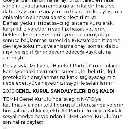
Öte yandan savunma sanayi ürün taleplerimize
yönelik uygulanan ambargoların kaldırılması ve
dahası savunma sanayi ürün ticaretini kolaylaştırıcı
önlemlerin alınması da etkinleştirilmiştir.
Dahası, yetkili irtibat savcılığı sistemi kurularak,
karşılıklı ziyaretlerin yapılıp; hassasiyetlerin,
beklentilerin, meselelerin yerinde görüşülüp
sonuca bağlanması süreci de 16 Kasım’dan itibaren
devreye sokulmuş ve anlaşma onayı sonrası da bu
ilişki ve işbirliğinin devam edeceği kayıt altına
alınmıştır.
Dolayısıyla, Milliyetçi Hareket Partisi Grubu olarak
komisyondaki tavrımızın süreceğini belirtir, ilgili
protokolün onaylanmasına katkı sağlayacağımızı
ifade eder, yüce heyetinizi saygı ile selamlarım.”
20.16
GENEL KURUL SANDALYELERİ BOŞ KALDI
TBMM Genel Kurulu’nda İsveç’in NATO’ya
katılmasıyla ilgili teklif görüşülürken, sandalyelerin
boş kalması dikkat çekti. AK Partili Rümeysa Kadak,
sosyal medya hesabından TBMM Genel Kurulu’nun
son halini paylaştı: