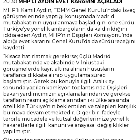
20.30
MHP’Lİ AYDIN EVET KARARINI AÇIKLADI
MHP’li Kamil Aydın, TBMM Genel Kurulu’ndaki İsveç
görüşmelerinde yaptığı konuşmada Madrid
mutabakatının uygulanmaya başladığını öne sürdü.
Türkiye’ye yönelik ambargoların da kaldırıldığını
iddia eden Aydın, MHP’nin Dışişleri Komisyonu’nda
aldığı evet kararını Genel Kurul’da da sürdüreceğini
kaydetti:
“Kısaca hatırlatmak gerekirse; üçlü Madrid
mutabakatında ve akabinde Vilnius’taki
görüşmelerde kayıt altına alınan hususların
taraflarca dikkate alınıp uygulama süreci
başlamıştır. Gerek bu konuyla ilgili Aralık ayı
sonunda yapılan komisyon toplantısında Dışişleri
bakan yardımcımızın açıklamalarından ve gerekse
tarafların resmi açıklamalarından iki ülke arasında
özellikle Türkiye’nin beklentileri ve talepleri karşılık
bulmaya devam etmektedir. Diğer bir ifadeyle;
terörle mücadele ve kutsal değerlerimize yönelik
hakaretlerle ilgili kanuni ve anayasal değişiklikler
yapılmıştır.