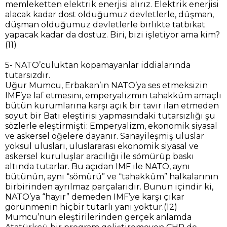
memleketten elektrik enerjisi alırız. Elektrik enerjisi
alacak kadar dost olduğumuz devletlerle, düşman,
düşman olduğumuz devletlerle birlikte tatbikat
yapacak kadar da dostuz. Biri, bizi işletiyor ama kim?
(11)
5- NATO’culuktan kopamayanlar iddialarında
tutarsızdır.
Uğur Mumcu, Erbakan’ın NATO’ya ses etmeksizin
IMF’ye laf etmesini, emperyalizmin tahakküm amaçlı
bütün kurumlarına karşı açık bir tavır ilan etmeden
soyut bir Batı eleştirisi yapmasındaki tutarsızlığı şu
sözlerle eleştirmişti: Emperyalizm, ekonomik siyasal
ve askersel öğelere dayanır. Sanayileşmiş uluslar
yoksul ulusları, uluslararası ekonomik siyasal ve
askersel kuruluşlar aracılığı ile sömürüp baskı
altında tutarlar. Bu açıdan IMF ile NATO, aynı
bütünün, aynı “sömürü” ve “tahakküm” halkalarının
birbirinden ayrılmaz parçalarıdır. Bunun içindir ki,
NATO’ya “hayır” demeden IMF’ye karşı çıkar
görünmenin hiçbir tutarlı yanı yoktur.(12)
Mumcu’nun eleştirilerinden gerçek anlamda