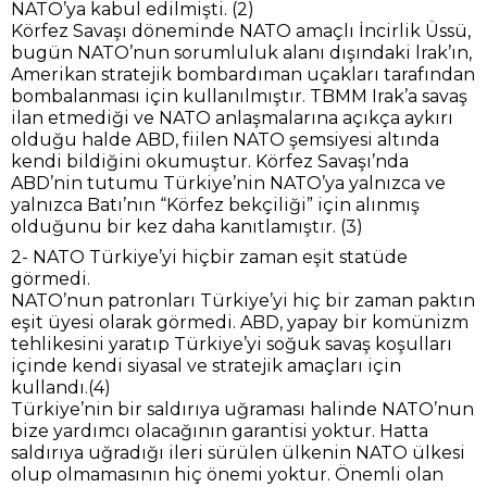
NATO’ya kabul edilmişti. (2)
Körfez Savaşı döneminde NATO amaçlı İncirlik Üssü,
bugün NATO’nun sorumluluk alanı dışındaki lrak’ın,
Amerikan stratejik bombardıman uçakları tarafından
bombalanması için kullanılmıştır. TBMM Irak’a savaş
ilan etmediği ve NATO anlaşmalarına açıkça aykırı
olduğu halde ABD, fiilen NATO şemsiyesi altında
kendi bildiğini okumuştur. Körfez Savaşı’nda
ABD’nin tutumu Türkiye’nin NATO’ya yalnızca ve
yalnızca Batı’nın “Körfez bekçiliği” için alınmış
olduğunu bir kez daha kanıtlamıştır. (3)
2- NATO Türkiye’yi hiçbir zaman eşit statüde
görmedi.
NATO’nun patronları Türkiye’yi hiç bir zaman paktın
eşit üyesi olarak görmedi. ABD, yapay bir komünizm
tehlikesini yaratıp Türkiye’yi soğuk savaş koşulları
içinde kendi siyasal ve stratejik amaçları için
kullandı.(4)
Türkiye’nin bir saldırıya uğraması halinde NATO’nun
bize yardımcı olacağının garantisi yoktur. Hatta
saldırıya uğradığı ileri sürülen ülkenin NATO ülkesi
olup olmamasının hiç önemi yoktur. Önemli olan