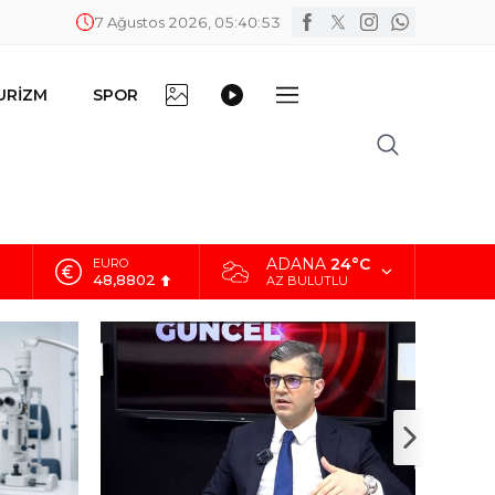
7 Ağustos 2026, 05:40:54
FOTO
VİDEO
URİZM
SPOR
DİĞER
GALERİ
GALERİ
ADANA
24°C
ALTIN
5.629,56
AZ BULUTLU
BİST
10.824,63
DOLAR
42,2340
EURO
48,8802