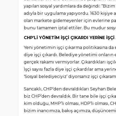
yapılan sosyal yardımlara da değindi: “Bizi
adıyla bir uygulama yapıyordu. 1630 kişiye ayl
olan markete gidemeyenler için evlerine pa
bunu tamamen iptal ettiler. Bu mudur sosya
CHP’Lİ YÖNETİM İŞÇİ ÇIKARDI YERİNE İŞÇİ
Yeni yönetimin işçi çıkarma politikasına da 
diye işçi çıkardı. Belediye yönetimi onların
gerçek rakamı vermiyorlar. Çıkardıkları işçile
İşçi sayısı fazla diye işçi çıkardılar ama yer
‘Sosyal belediyeciyiz’ diyorsanız işçi çıkar
Sancaklı, CHP’den devraldıkları Seyhan Beled
biz CHP’den devraldık. Bir tane bile işçi çık
kim olduğu, MHP’li olması, HDP’li olması, CH
bizim inancımıza, bakış açımıza, düşüncemize