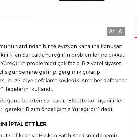
A
+
A
-
rumunun ardından bir televizyon kanalına konuşan
ili İrfan Sancaklı, Yüreğir’in problemlerine dikkat
 Yüreğir’in problemleri çok fazla. Biz yerel siyaseti
clis gündemine getirip, gerginlik çıkarıp
rsunuz?’ diye defalarca söyledik. Ama her defasında
 ifadelerini kullandı.
duğunu belirten Sancaklı, “Elbette konuşabilirler.
ı gerekir. Bizim önceliğimiz Yüreğirdir” dedi.
INI İPTAL ETTİLER
ut Çelikcan ve Başkan Fatih Kocaispir dönemi)