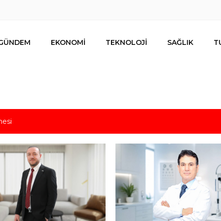
GÜNDEM
EKONOMİ
TEKNOLOJİ
SAĞLIK
T
mesi
s için uygun mu?
nalıların bir metrekare malını kimseye yedirmeyiz!
nın resmi kiracısı bakın kim çıktı!
lar ihracat hedefi için Ankara’dan destek istedi