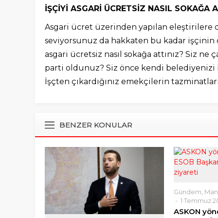
İŞÇİYİ ASGARİ ÜCRETSİZ NASIL SOKAĞA A
Asgari ücret üzerinden yapılan eleştirilere d
seviyorsunuz da hakkaten bu kadar işçinin 
asgari ücretsiz nasıl sokağa attınız? Siz ne
parti oldunuz? Siz önce kendi belediyenizi b
İşçten çıkardığınız emekçilerin tazminatları
BENZER KONULAR
Gündem
,
Man
1 Temmuz 20
ASKON yön