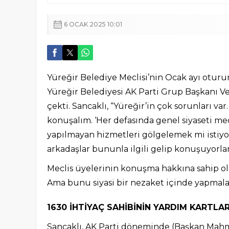
6 OCAK 2025 10:01
Yüreğir Belediye Meclisi’nin Ocak ayı otu
Yüreğir Belediyesi AK Parti Grup Başkanı Vek
çekti. Sancaklı, “Yüreğir’in çok sorunları var.
konuşalım. ‘Her defasında genel siyaseti me
yapılmayan hizmetleri gölgelemek mi istiyo
arkadaşlar bununla ilgili gelip konuşuyorlar”
Meclis üyelerinin konuşma hakkına sahip ol
Ama bunu siyasi bir nezaket içinde yapmalar
1630 İHTİYAÇ SAHİBİNİN YARDIM KARTLAR
Sancaklı, AK Parti döneminde (Başkan Mahm