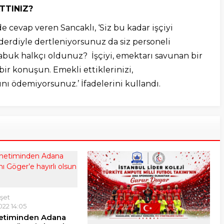
TTINIZ?
e cevap veren Sancaklı, ‘Siz bu kadar işçiyi
derdiyle dertleniyorsunuz da siz personeli
 çabuk halkçı oldunuz? İşçiyi, emektarı savunan bir
ir konuşun. Emekli ettiklerinizi,
nı ödemiyorsunuz.’ İfadelerini kullandı.
şet
22 14:05
etiminden Adana