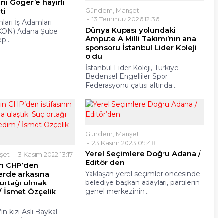
ı Göger’e hayırlı
Gündem
,
Manşet
ti
13 Temmuz 2026 12:36
ları İş Adamları
Dünya Kupası yolundaki
KON) Adana Şube
Ampute A Milli Takımı’nın ana
p...
sponsoru İstanbul Lider Koleji
oldu
İstanbul Lider Koleji, Türkiye
Bedensel Engelliler Spor
Federasyonu çatısı altında...
Gündem
,
Manşet
23 Kasım 2023 09:48
Yerel Seçimlere Doğru Adana /
şet
3 Kasım 2022 13:17
Editör’den
’ın CHP’den
perde arkasına
Yaklaşan yerel seçimler öncesinde
 ortağı olmak
belediye başkan adayları, partilerin
 İsmet Özçelik
genel merkezinin...
n kızı Aslı Baykal.