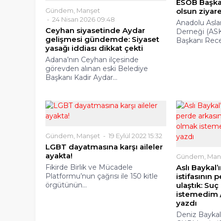
ESOB Başkan
Gündem
,
Manşet
olsun ziyare
24 Nisan 2026 09:48
Anadolu Aslan
Ceyhan siyasetinde Aydar
Derneği (AS
gelişmesi gündemde: Siyaset
Başkanı Rece
yasağı iddiası dikkat çekti
Adana’nın Ceyhan ilçesinde
görevden alınan eski Belediye
Başkanı Kadir Aydar...
Gündem
,
Manşet
19 Eylül 2022 15:32
LGBT dayatmasına karşı aileler
ayakta!
Gündem
,
Man
Fikirde Birlik ve Mücadele
Aslı Baykal
Platformu’nun çağrısı ile 150 kitle
istifasının 
örgütünün...
ulaştık: Suç
istemedim /
yazdı
Deniz Baykal’ı