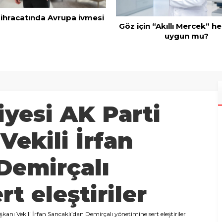
AK Parti İl Başkanı Öz
Adanalıların bir metrekar
 “Akıllı Mercek” herkes için
kimseye yedirmeyi
uygun mu?
iyesi AK Parti
Vekili İrfan
Demirçalı
t eleştiriler
kanı Vekili İrfan Sancaklı’dan Demirçalı yönetimine sert eleştiriler