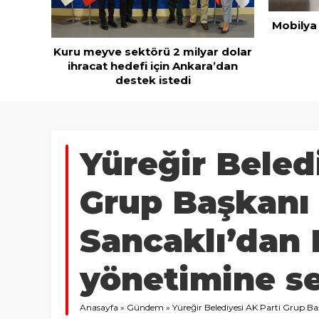
Mobilya ihracatında Avrupa ivmesi
Göz için
 dolar
’dan
Yüreğir Beled
Grup Başkanı 
Sancaklı’dan 
yönetimine ser
Anasayfa
»
Gündem
»
Yüreğir Belediyesi AK Parti Grup Baş