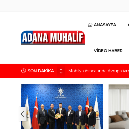
ANASAYFA
VİDEO HABER
SON DAKİKA
Mobilya ihracatında Avrupa iv
Göz için “Akıllı Mercek” herke
AK Parti İl Başkanı Özkan: Ada
Hacı Karaaslan’ın kiraladığı arsa
Kuru meyve sektörü 2 milyar do