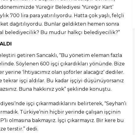
m dönemimizde Yüreğir Belediyesi ‘Yüreğir Kart’
ık 700 lira para yatırılıyordu. Hatta çok yaşlı, felçli
ket dağıtılıyordu. Bunlar geldikten hemen sonra
l belediyecilik? Bu mudur halkçı belediyecilik?”
 ALDI
eleştiri getiren Sancaklı, “Bu yönetim eleman fazla
 elinde. Söylenen 600 işçi çıkardıkları yönünde. Bize
r yerine ‘İhtiyacımız olan şoförler alacağız’ dediler.
ine tekrar işçi aldılar. Bu kadar işçiyi düşünüyorsanız
amazsınız. Buna hakkınız yok” şeklinde konuştu.
iyesi’nde işçi çıkarmadıklarını belirterek, “Seyhan’ı
armadık. Türkiye’nin hiçbir yerinde çalışan işçinin
P’li olmasına bakmayız. İşçi çıkarmayız. Bir kere bu
 terstir.” dedi.