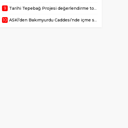
9
Tarihi Tepebağ Projesi değerlendirme toplantısı gerçekleştirildi
10
ASKİ’den Bakımyurdu Caddesi’nde içme suyu altyapısına güçlü yatırım