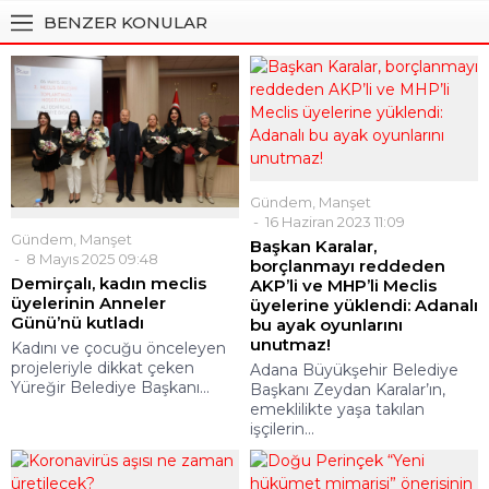
BENZER KONULAR
Gündem
,
Manşet
16 Haziran 2023 11:09
Gündem
,
Manşet
Başkan Karalar,
8 Mayıs 2025 09:48
borçlanmayı reddeden
Demirçalı, kadın meclis
AKP’li ve MHP’li Meclis
üyelerinin Anneler
üyelerine yüklendi: Adanalı
Günü’nü kutladı
bu ayak oyunlarını
unutmaz!
Kadını ve çocuğu önceleyen
projeleriyle dikkat çeken
Adana Büyükşehir Belediye
Yüreğir Belediye Başkanı...
Başkanı Zeydan Karalar’ın,
emeklilikte yaşa takılan
işçilerin...