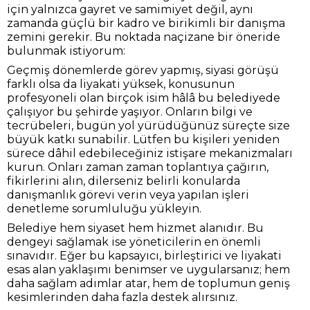
için yalnızca gayret ve samimiyet değil, aynı
zamanda güçlü bir kadro ve birikimli bir danışma
zemini gerekir. Bu noktada naçizane bir öneride
bulunmak istiyorum:
Geçmiş dönemlerde görev yapmış, siyasi görüşü
farklı olsa da liyakati yüksek, konusunun
profesyoneli olan birçok isim hâlâ bu belediyede
çalışıyor bu şehirde yaşıyor. Onların bilgi ve
tecrübeleri, bugün yol yürüdüğünüz süreçte size
büyük katkı sunabilir. Lütfen bu kişileri yeniden
sürece dâhil edebileceğiniz istişare mekanizmaları
kurun. Onları zaman zaman toplantıya çağırın,
fikirlerini alın, dilerseniz belirli konularda
danışmanlık görevi verin veya yapılan işleri
denetleme sorumluluğu yükleyin.
Belediye hem siyaset hem hizmet alanıdır. Bu
dengeyi sağlamak ise yöneticilerin en önemli
sınavıdır. Eğer bu kapsayıcı, birleştirici ve liyakati
esas alan yaklaşımı benimser ve uygularsanız; hem
daha sağlam adımlar atar, hem de toplumun geniş
kesimlerinden daha fazla destek alırsınız.