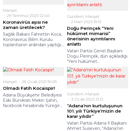
Manşet
29 Temmuz 2020 22:40
Gündem
,
Manşet
Koronavirüs aşısı ne
2 Mart 2023 19:15
zaman üretilecek?
Doğu Perinçek “Yeni
hükümet mimarisi”
Sağlık Bakanı Fahrettin Koca,
önerisinin ayrıntılarını
Koronavirüs Bilim Kurulu
anlattı
toplantısının ardından yaptığı...
Vatan Partisi Genel Başkanı
Doğu Perinçek, dün açıkladığı
“Yeni hükümet...
Manşet
29 Ocak 2021 19:09
Olmadı Fatih Kocaispir!
Gündem
,
Manşet
Adana Büyükşehir Belediyesi
3 Ocak 2023 21:13
Eski Bürokratı Mekin Şahin,
facebook hesabında Yüreğir...
“Adana’nın kurtuluşunun
101. yılı Türkiye’mizin de
karar yılıdır”
Vatan Partisi Adana İl Başkanı
Ahmet Suseven, “Adana’nın