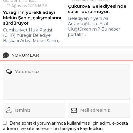
Gündem
,
Manşet
12 Ağustos 2023 16:36
Çukurova Belediyesi’nde
sular durulmuyor.
Yüreğir’in yürekli adayı
Mekin Şahin, çalışmalarını
Belediyenin yeni Ali
sürdürüyor
Arslanlıoğlu’su Asaf
Uluğtürkan mı? Bu haber
Cumhuriyet Halk Partisi
portalın...
(CHP) Yüreğir Belediye
Başkanı Adayı Mekin Şahin,...
YORUMLAR
Daha sonraki yorumlarımda kullanılması için adım, e-posta
adresim ve site adresim bu tarayıcıya kaydedilsin.