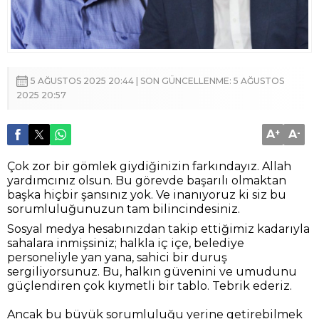
5 AĞUSTOS 2025 20:44 | SON GÜNCELLENME: 5 AĞUSTOS
2025 20:57
A
+
A
-
Çok zor bir gömlek giydiğinizin farkındayız. Allah
yardımcınız olsun. Bu görevde başarılı olmaktan
başka hiçbir şansınız yok. Ve inanıyoruz ki siz bu
sorumluluğunuzun tam bilincindesiniz.
Sosyal medya hesabınızdan takip ettiğimiz kadarıyla
sahalara inmişsiniz; halkla iç içe, belediye
personeliyle yan yana, sahici bir duruş
sergiliyorsunuz. Bu, halkın güvenini ve umudunu
güçlendiren çok kıymetli bir tablo. Tebrik ederiz.
Ancak bu büyük sorumluluğu yerine getirebilmek