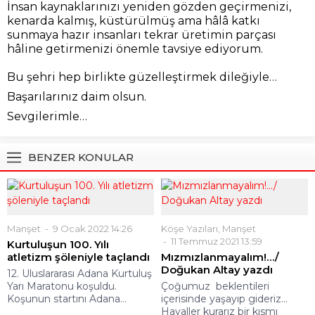
İnsan kaynaklarınızı yeniden gözden geçirmenizi,
kenarda kalmış, küstürülmüş ama hâlâ katkı
sunmaya hazır insanları tekrar üretimin parçası
hâline getirmenizi önemle tavsiye ediyorum.
Bu şehri hep birlikte güzelleştirmek dileğiyle…
Başarılarınız daim olsun.
Sevgilerimle…
BENZER KONULAR
Manşet
9 Ocak 2022 14:26
Köşe Yazıları
,
Manşet
11 Temmuz 2021 13:59
Kurtuluşun 100. Yılı
atletizm şöleniyle taçlandı
Mızmızlanmayalım!…/
Doğukan Altay yazdı
12. Uluslararası Adana Kurtuluş
Yarı Maratonu koşuldu.
Çoğumuz beklentileri
Koşunun startını Adana...
içerisinde yaşayıp gideriz…
Hayaller kurarız bir kısmı