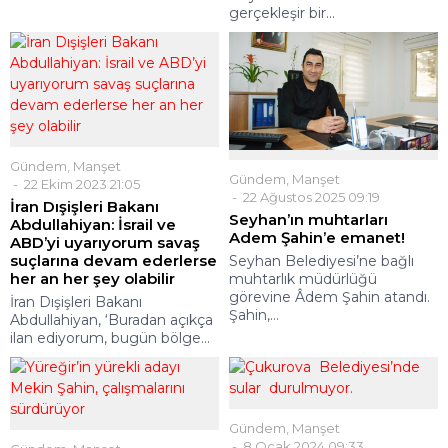
gerçekleşir bir...
Gündem
,
Manşet
Gündem
,
Manşet
22 Ekim 2023 21:05
22 Ağustos 2025 09:19
İran Dışişleri Bakanı
Seyhan’ın muhtarları
Abdullahiyan: İsrail ve
Adem Şahin’e emanet!
ABD’yi uyarıyorum savaş
suçlarına devam ederlerse
Seyhan Belediyesi’ne bağlı
her an her şey olabilir
muhtarlık müdürlüğü
görevine Âdem Şahin atandı.
İran Dışişleri Bakanı
Şahin,...
Abdullahiyan, ‘Buradan açıkça
ilan ediyorum, bugün bölge...
Gündem
,
Manşet
8 Ocak 2024 09:33