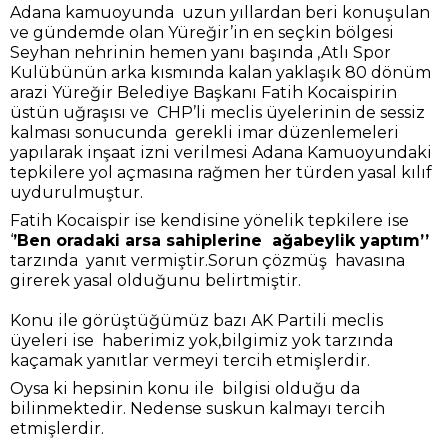
Adana kamuoyunda uzun yıllardan beri konuşulan
ve gündemde olan Yüreğir’in en seçkin bölgesi
Seyhan nehrinin hemen yanı başında ,Atlı Spor
Kulübünün arka kısmında kalan yaklaşık 80 dönüm
arazi Yüreğir Belediye Başkanı Fatih Kocaispirin
üstün uğraşısı ve CHP’li meclis üyelerinin de sessiz
kalması sonucunda gerekli imar düzenlemeleri
yapılarak inşaat izni verilmesi Adana Kamuoyundaki
tepkilere yol açmasına rağmen her türden yasal kılıf
uydurulmuştur.
Fatih Kocaispir ise kendisine yönelik tepkilere ise
‘
’Ben oradaki arsa sahiplerine ağabeylik yaptım’’
tarzında yanıt vermiştir.Sorun çözmüş havasına
girerek yasal olduğunu belirtmiştir.
Konu ile görüştüğümüz bazı AK Partili meclis
üyeleri ise haberimiz yok,bilgimiz yok tarzında
kaçamak yanıtlar vermeyi tercih etmişlerdir.
Oysa ki hepsinin konu ile bilgisi olduğu da
bilinmektedir. Nedense suskun kalmayı tercih
etmişlerdir.