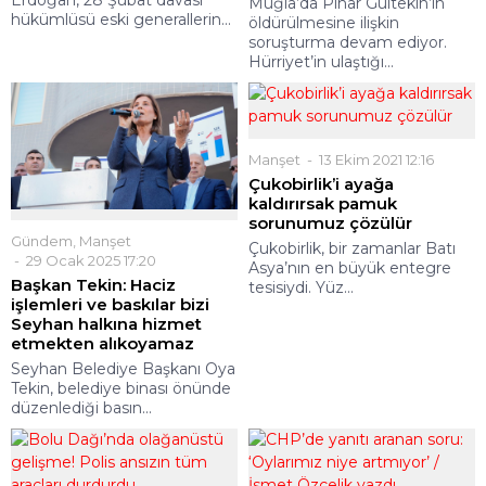
Erdoğan, 28 Şubat davası
Muğla’da Pınar Gültekin’in
hükümlüsü eski generallerin...
öldürülmesine ilişkin
soruşturma devam ediyor.
Hürriyet’in ulaştığı...
Manşet
13 Ekim 2021 12:16
Çukobirlik’i ayağa
kaldırırsak pamuk
sorunumuz çözülür
Gündem
,
Manşet
Çukobirlik, bir zamanlar Batı
29 Ocak 2025 17:20
Asya’nın en büyük entegre
Başkan Tekin: Haciz
tesisiydi. Yüz...
işlemleri ve baskılar bizi
Seyhan halkına hizmet
etmekten alıkoyamaz
Seyhan Belediye Başkanı Oya
Tekin, belediye binası önünde
düzenlediği basın...