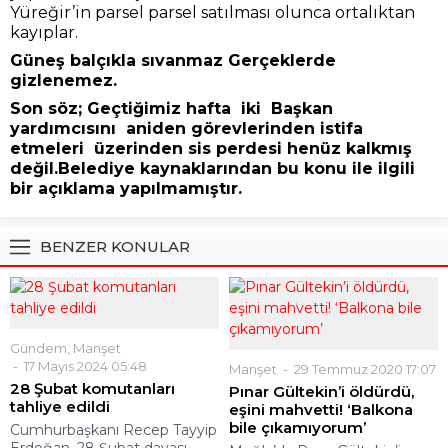
Yüreğir’in parsel parsel satılması olunca ortalıktan
kayıplar.
Güneş balçıkla sıvanmaz Gerçeklerde
gizlenemez.
Son söz; Geçtiğimiz hafta iki Başkan
yardımcısını aniden görevlerinden istifa
etmeleri üzerinden sis perdesi henüz kalkmış
değil.Belediye kaynaklarından bu konu ile ilgili
bir açıklama yapılmamıştır.
BENZER KONULAR
Gündem
,
Manşet
17 Mayıs 2024 05:48
Manşet
29 Temmuz 2020 17:07
28 Şubat komutanları
Pınar Gültekin’i öldürdü,
tahliye edildi
eşini mahvetti! ‘Balkona
bile çıkamıyorum’
Cumhurbaşkanı Recep Tayyip