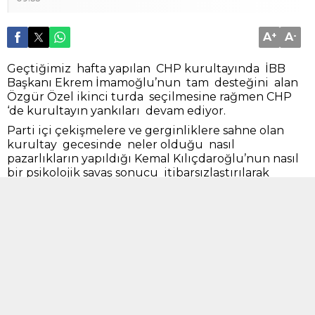
A
+
A
-
Geçtiğimiz hafta yapılan CHP kurultayında İBB
Başkanı Ekrem İmamoğlu’nun tam desteğini alan
Özgür Özel ikinci turda seçilmesine rağmen CHP
‘de kurultayın yankıları devam ediyor.
Parti içi çekişmelere ve gerginliklere sahne olan
kurultay gecesinde neler olduğu nasıl
pazarlıkların yapıldığı Kemal Kılıçdaroğlu’nun nasıl
bir psikolojik savaş sonucu itibarsızlaştırılarak
tasfiye edildiği konuşulmaya devam edecektir.
Kurultay boyunca onlar gitsin biz gelelim o ekip
gitsin bizim ekip gelsin tarzında konuşmalar
dışında Türkiye meseleleri hele Filistin ,FETÖ ve
PKK ile mücadele konusu ağızlara bile alınmadı.
Kurultaya baştan sona İmamoğlu ve ekibi hakimdi
.Öyle ki Kılıçdaroğlu ve ekibinin B planın bile
olmadığı ortaya çıktı. Oysa ki iptal edilen 18 oyunda