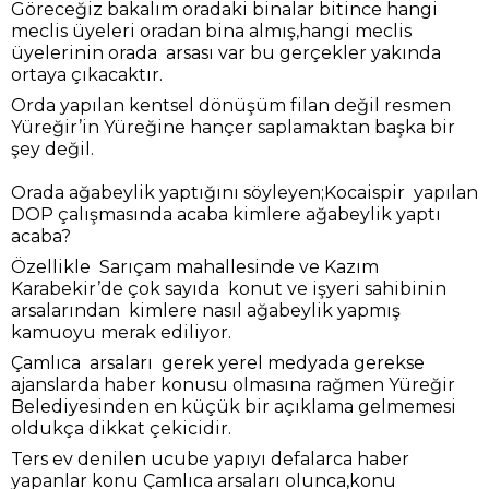
Göreceğiz bakalım oradaki binalar bitince hangi
meclis üyeleri oradan bina almış,hangi meclis
üyelerinin orada arsası var bu gerçekler yakında
ortaya çıkacaktır.
Orda yapılan kentsel dönüşüm filan değil resmen
Yüreğir’in Yüreğine hançer saplamaktan başka bir
şey değil.
Orada ağabeylik yaptığını söyleyen;Kocaispir yapılan
DOP çalışmasında acaba kimlere ağabeylik yaptı
acaba?
Özellikle Sarıçam mahallesinde ve Kazım
Karabekir’de çok sayıda konut ve işyeri sahibinin
arsalarından kimlere nasıl ağabeylik yapmış
kamuoyu merak ediliyor.
Çamlıca arsaları gerek yerel medyada gerekse
ajanslarda haber konusu olmasına rağmen Yüreğir
Belediyesinden en küçük bir açıklama gelmemesi
oldukça dikkat çekicidir.
Ters ev denilen ucube yapıyı defalarca haber
yapanlar konu Çamlıca arsaları olunca,konu