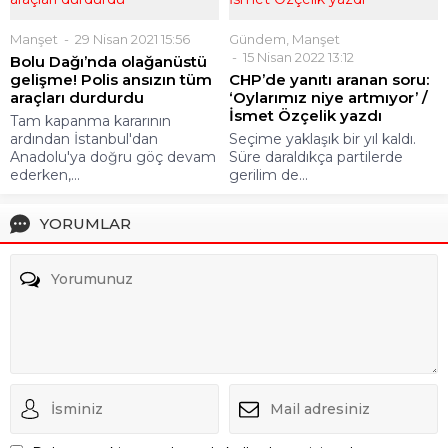
Manşet
29 Nisan 2021 15:56
Gündem
,
Manşet
15 Nisan 2022 13:12
Bolu Dağı’nda olağanüstü
gelişme! Polis ansızın tüm
CHP’de yanıtı aranan soru:
araçları durdurdu
‘Oylarımız niye artmıyor’ /
İsmet Özçelik yazdı
Tam kapanma kararının
ardından İstanbul'dan
Seçime yaklaşık bir yıl kaldı.
Anadolu'ya doğru göç devam
Süre daraldıkça partilerde
ederken,...
gerilim de...
YORUMLAR