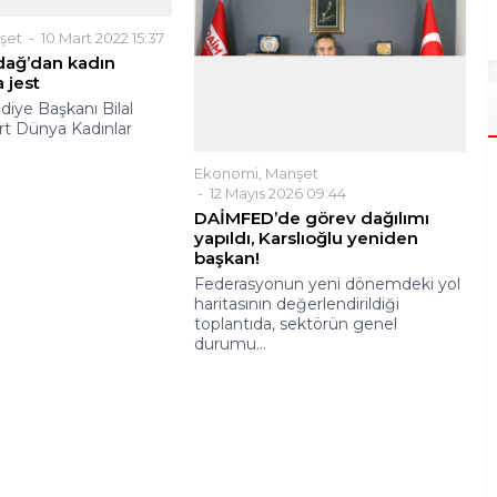
şet
10 Mart 2022 15:37
dağ’dan kadın
a jest
diye Başkanı Bilal
t Dünya Kadınlar
Ekonomi
,
Manşet
12 Mayıs 2026 09:44
DAİMFED’de görev dağılımı
yapıldı, Karslıoğlu yeniden
başkan!
Federasyonun yeni dönemdeki yol
haritasının değerlendirildiği
toplantıda, sektörün genel
durumu...