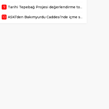
9
Tarihi Tepebağ Projesi değerlendirme toplantısı gerçekleştirildi
10
ASKİ’den Bakımyurdu Caddesi’nde içme suyu altyapısına güçlü yatırım