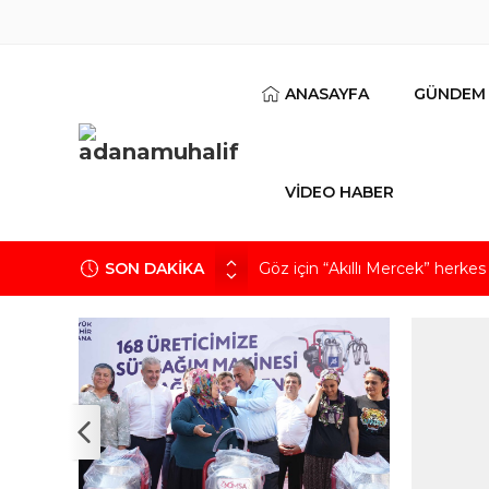
ANASAYFA
GÜNDEM
VİDEO HABER
Göz için “Akıllı Mercek” herke
SON DAKİKA
AK Parti İl Başkanı Özkan: Ada
Hacı Karaaslan’ın kiraladığı arsa
Kuru meyve sektörü 2 milyar do
Mobilya ihracatında Avrupa iv