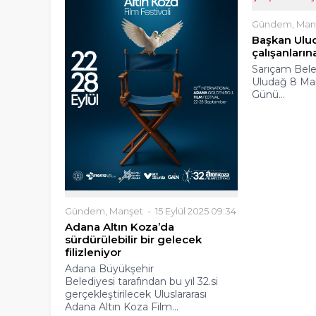
Gündem
,
Man
Başkan Ulu
çalışanların
Sarıçam Bele
Uludağ 8 Mar
Günü...
Gündem
,
Manşet
15 Eylül 2025 09:34
Adana Altın Koza’da
sürdürülebilir bir gelecek
filizleniyor
Adana Büyükşehir
Belediyesi tarafından bu yıl 32.si
gerçekleştirilecek Uluslararası
Adana Altın Koza Film...