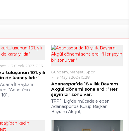
şet
3 Ocak 2023 21:13
urtuluşunun 101. yılı
Gündem
,
Manşet
,
Spor
n de karar yılıdır”
13 Mayıs 2024 15:28
Adanaspor’da 18 yıllık Bayram
 Adana İl Başkanı
Akgül dönemi sona erdi: “Her
en, “Adana’nın
şeyin bir sonu var.”
101....
TFF 1. Lig’de mücadele eden
Adanaspor’da Kulüp Başkanı
Bayram Akgül,...