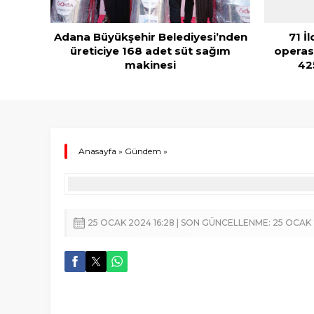
Adana Büyükşehir Belediyesi’nden
71 İ
eyen 6
üreticiye 168 adet süt sağım
operas
makinesi
425
Anasayfa
»
Gündem
»
25 OCAK 2024 16:28 | SON GÜNCELLENME: 25 OCAK 