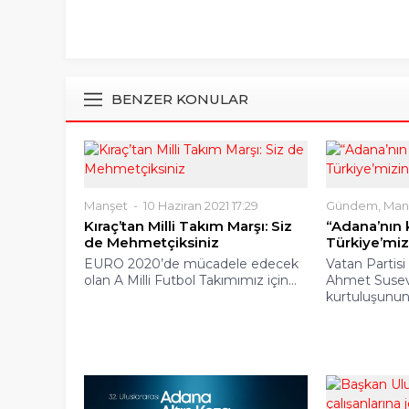
BENZER KONULAR
Manşet
10 Haziran 2021 17:29
Gündem
,
Man
Kıraç’tan Milli Takım Marşı: Siz
“Adana’nın k
de Mehmetçiksiniz
Türkiye’mizi
EURO 2020’de mücadele edecek
Vatan Partisi
olan A Milli Futbol Takımımız için...
Ahmet Susev
kurtuluşunun 