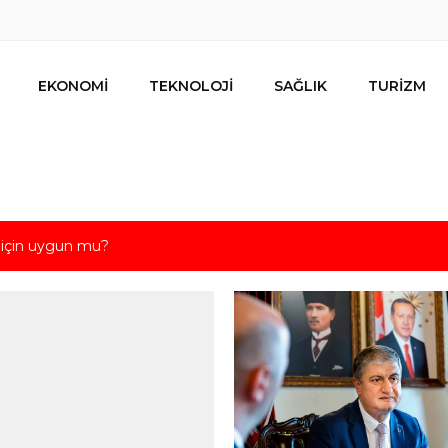
EKONOMİ
TEKNOLOJİ
SAĞLIK
TURİZM
s için uygun mu?
nalıların bir metrekare malını kimseye yedirmeyiz!
nın resmi kiracısı bakın kim çıktı!
lar ihracat hedefi için Ankara’dan destek istedi
mesi