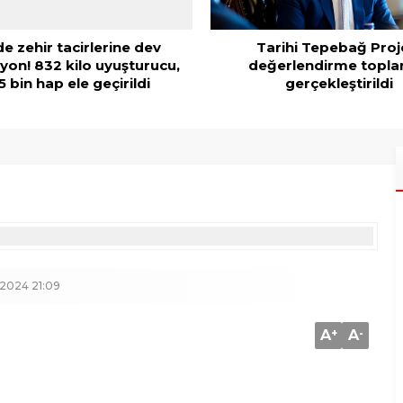
lde zehir tacirlerine dev
Tarihi Tepebağ Proj
yon! 832 kilo uyuşturucu,
değerlendirme toplan
 bin hap ele geçirildi
gerçekleştirildi
2024 21:09
A
+
A
-