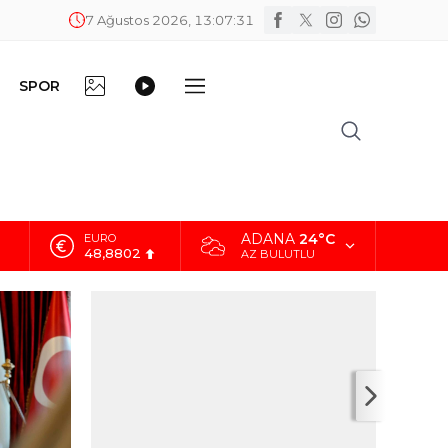
7 Ağustos 2026, 13:07:32
FOTO
VİDEO
SPOR
DİĞER
GALERİ
GALERİ
ADANA
24°C
EURO
48,8802
AZ BULUTLU
ALTIN
5.629,56
BİST
10.824,63
DOLAR
42,2340