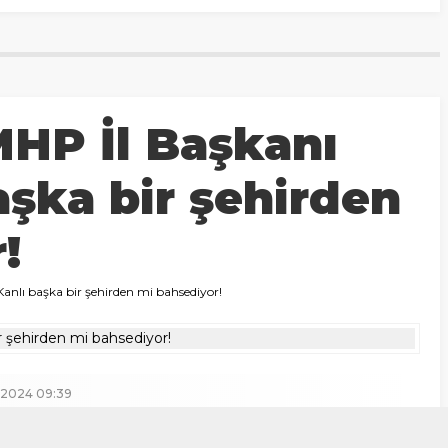
MHP İl Başkanı
aşka bir şehirden
!
anlı başka bir şehirden mi bahsediyor!
 2024 09:39
+
-