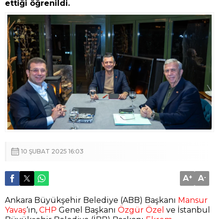
ettiği öğrenildi.
10 ŞUBAT 2025 16:03
A
+
A
-
Ankara Büyükşehir Belediye (ABB) Başkanı
Mansur
Yavaş
‘ın,
CHP
Genel Başkanı
Özgür Özel
ve İstanbul