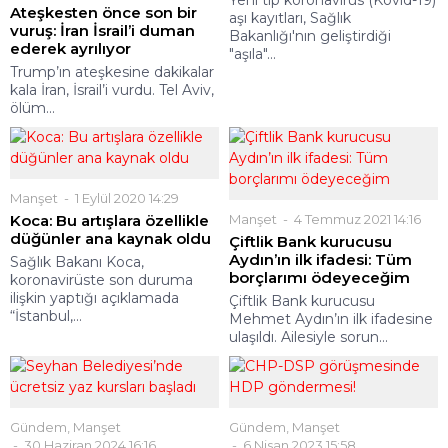
Yeni tip koronavirüs (Kovid-19)
Ateşkesten önce son bir
aşı kayıtları, Sağlık
vuruş: İran İsrail’i duman
Bakanlığı'nın geliştirdiği
ederek ayrılıyor
"aşıla"...
Trump’ın ateşkesine dakikalar
kala İran, İsrail’i vurdu. Tel Aviv,
ölüm...
Manşet
1 Eylül 2020 14:29
Koca: Bu artışlara özellikle
Manşet
4 Temmuz 2021 14:16
düğünler ana kaynak oldu
Çiftlik Bank kurucusu
Aydın’ın ilk ifadesi: Tüm
Sağlık Bakanı Koca,
borçlarımı ödeyeceğim
koronavirüste son duruma
ilişkin yaptığı açıklamada
Çiftlik Bank kurucusu
“İstanbul,...
Mehmet Aydın’ın ilk ifadesine
ulaşıldı. Ailesiyle sorun...
Gündem
,
Manşet
Gündem
,
Manşet
30 Haziran 2024 16:16
6 Nisan 2023 15:58