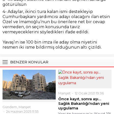
götürülsün
4- Adaylar, ikinci tura kalan ismi destekleyip
Cumhurbaşkanı yardımcısı adayı olacağını ilan etsin
Özel ve İmamoğlu’nun bu önerilere net bir cevap
vermeden, ön seçim konusunda taviz
vermeyeceklerini söyledikleri ifade edildi.
Yavaş’ın ise 100 bin imza ile aday olma niyetini
resmen iki isme bildirmiş olduğunun altı çizildi.
BENZER KONULAR
Manşet
12 Ocak 2021 19:36
Önce kayıt, sonra aşı…
Sağlık Bakanlığı’ndan yeni
Gündem
,
Manşet
uygulama
24 Haziran 2025 11:55