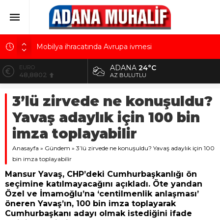
Mobilya ihracatında Avrupa ivmesi
Göz için “Akıllı Mercek” herkes için uygun mu?
ADANA
24°C
ALTIN
5.629,56
AK Parti İl Başkanı Özkan: Adanalıların bir metrekare
AZ BULUTLU
malını kimseye yedirmeyiz!
BİST
3’lü zirvede ne konuşuldu?
10.824,63
Hacı Karaaslan’ın kiraladığı arsanın resmi kiracısı
bakın kim çıktı!
Yavaş adaylık için 100 bin
DOLAR
42,2340
Kuru meyve sektörü 2 milyar dolar ihracat hedefi
imza toplayabilir
için Ankara’dan destek istedi
EURO
Anasayfa
48,8802
»
Gündem
»
3’lü zirvede ne konuşuldu? Yavaş adaylık için 100
bin imza toplayabilir
Mansur Yavaş, CHP’deki Cumhurbaşkanlığı ön
seçimine katılmayacağını açıkladı. Öte yandan
Özel ve İmamoğlu’na ‘centilmenlik anlaşması’
öneren Yavaş’ın, 100 bin imza toplayarak
Cumhurbaşkanı adayı olmak istediğini ifade