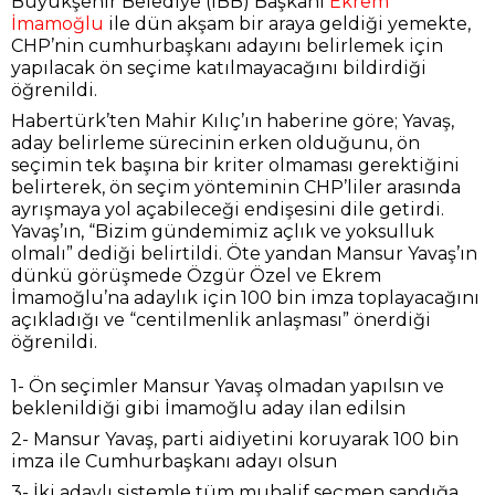
Büyükşehir Belediye (İBB) Başkanı
Ekrem
İmamoğlu
ile dün akşam bir araya geldiği yemekte,
CHP’nin cumhurbaşkanı adayını belirlemek için
yapılacak ön seçime katılmayacağını bildirdiği
öğrenildi.
Habertürk’ten Mahir Kılıç’ın haberine göre; Yavaş,
aday belirleme sürecinin erken olduğunu, ön
seçimin tek başına bir kriter olmaması gerektiğini
belirterek, ön seçim yönteminin CHP’liler arasında
ayrışmaya yol açabileceği endişesini dile getirdi.
Yavaş’ın, “Bizim gündemimiz açlık ve yoksulluk
olmalı” dediği belirtildi. Öte yandan Mansur Yavaş’ın
dünkü görüşmede Özgür Özel ve Ekrem
İmamoğlu’na adaylık için 100 bin imza toplayacağını
açıkladığı ve “centilmenlik anlaşması” önerdiği
öğrenildi.
1- Ön seçimler Mansur Yavaş olmadan yapılsın ve
beklenildiği gibi İmamoğlu aday ilan edilsin
2- Mansur Yavaş, parti aidiyetini koruyarak 100 bin
imza ile Cumhurbaşkanı adayı olsun
3- İki adaylı sistemle tüm muhalif seçmen sandığa