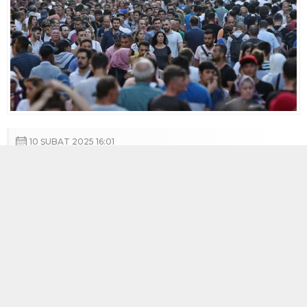
10 ŞUBAT 2025 16:01
A
+
A
-
Türkiye İstatistik Kurumunun (
TÜİK
) verilerine göre
Türkiye’de işsizlik oranı, Aralık 2024’te bir önceki aya
göre 0,1 puan azalışla yüzde 8,5’e
düştü.
İşsizlik
oranı, bir önceki yılın aynı ayına göre
ise 0,3 puan azaldı. İşsizlik oranı erkeklerde yüzde
6,9, kadınlarda yüzde 11,4 olarak tahmin edildi.
Türkiye genelinde 15 ve daha yukarı yaş grubundaki
işsiz sayısı, Aralık 2024’te bir önceki aya kıyasla 39 bin