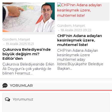
Gündem
,
Manşet
18 Aralık 2023 09:22
CHP’nin Adana adayları
Gündem
,
Manşet
kesinleşmek üzere,
19 Aralık 2025 15:21
muhtemel liste!
Çukurova Belediyesi’nde
CHP’nin Adana Adayları
büyük değişim mi?
kesinleşmek üzere
Editör’den
muhtemel aday
listesi;Büyükşehir Belediye
Çukurova Belediyesinde Erkin
Başkan...
Ali Doygun’a çok yakınlığı ile
bilinen Feramuz...
YORUMLAR