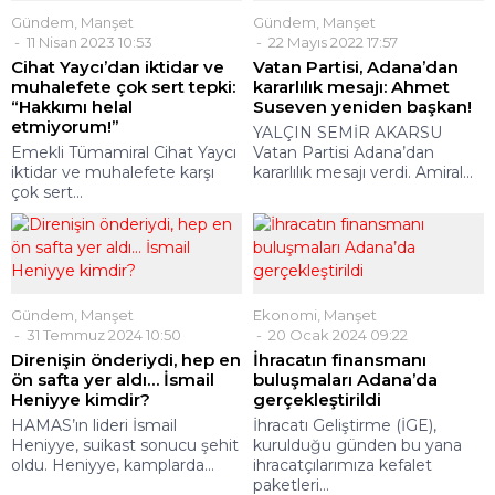
Gündem
,
Manşet
Gündem
,
Manşet
11 Nisan 2023 10:53
22 Mayıs 2022 17:57
Cihat Yaycı’dan iktidar ve
Vatan Partisi, Adana’dan
muhalefete çok sert tepki:
kararlılık mesajı: Ahmet
“Hakkımı helal
Suseven yeniden başkan!
etmiyorum!”
YALÇIN SEMİR AKARSU
Emekli Tümamiral Cihat Yaycı
Vatan Partisi Adana’dan
iktidar ve muhalefete karşı
kararlılık mesajı verdi. Amiral...
çok sert...
Gündem
,
Manşet
Ekonomi
,
Manşet
31 Temmuz 2024 10:50
20 Ocak 2024 09:22
Direnişin önderiydi, hep en
İhracatın finansmanı
ön safta yer aldı… İsmail
buluşmaları Adana’da
Heniyye kimdir?
gerçekleştirildi
HAMAS’ın lideri İsmail
İhracatı Geliştirme (İGE),
Heniyye, suikast sonucu şehit
kurulduğu günden bu yana
oldu. Heniyye, kamplarda...
ihracatçılarımıza kefalet
paketleri...