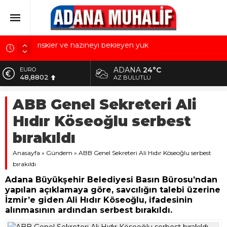
‘Devlette para yok!’ yalanı
Kuru meyve sektörü 2 milyar dolar ihracat hedefi
ADANA
24°C
EURO
için Ankara’dan destek istedi
48,8802
AZ BULUTLU
Mobilya ihracatında Avrupa ivmesi
ALTIN
ABB Genel Sekreteri Ali
5.629,56
Göz için “Akıllı Mercek” herkes için uygun mu?
Hıdır Köseoğlu serbest
Devletin iki bilançosu: Görünen bütçe, bütçe dışı
BİST
10.824,63
riskler ve hazineyi bekleyen yük
bırakıldı
DOLAR
Anasayfa
42,2340
»
Gündem
»
ABB Genel Sekreteri Ali Hıdır Köseoğlu serbest
bırakıldı
Adana Büyükşehir Belediyesi Basın Bürosu’ndan
yapılan açıklamaya göre, savcılığın talebi üzerine
İzmir’e giden Ali Hıdır Köseoğlu, ifadesinin
alınmasının ardından serbest bırakıldı.