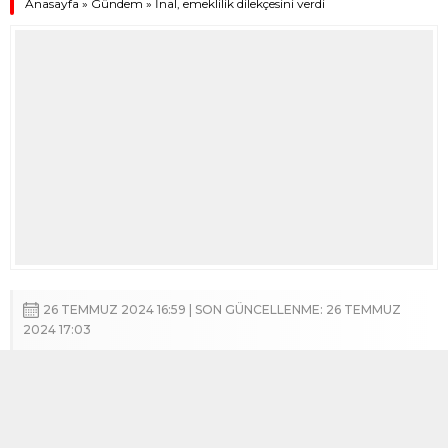
Anasayfa
»
Gündem
»
İnal, emeklilik dilekçesini verdi
26 TEMMUZ 2024 16:59 | SON GÜNCELLENME: 26 TEMMUZ
2024 17:03
A
+
A
-
Adana Büyükşehir Belediyesi