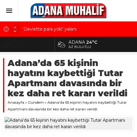
‘Devlette para yok!’ yalanı
Kuru meyve sektörü 2 milyar dolar ihracat hedefi
ADANA
24°C
ALTIN
için Ankara’dan destek istedi
5.629,56
AZ BULUTLU
Mobilya ihracatında Avrupa ivmesi
BİST
Adana’da 65 kişinin
10.824,63
Göz için “Akıllı Mercek” herkes için uygun mu?
hayatını kaybettiği Tutar
Devletin iki bilançosu: Görünen bütçe, bütçe dışı
DOLAR
42,2340
riskler ve hazineyi bekleyen yük
Apartmanı davasında bir
EURO
kez daha ret kararı verildi
48,8802
Anasayfa
»
Gündem
»
Adana’da 65 kişinin hayatını kaybettiği Tutar
Apartmanı davasında bir kez daha ret kararı verildi