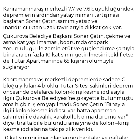
Kahramanmaraş merkezli 7.7 ve 7.6 büyüklüğündeki
depremlerin ardından yatay mimari tartışması
başlatan Soner Çetin, samimiyetsiz ve
inandırıcılıktan uzak tavırlarıyla dikkat çekiyor.
Çukurova Belediye Başkanı Soner Çetin, çekme ve
asma kat yapılmaması, bodrumda otopark
zorunluluğu ile zemin etüt ve güçlendirme şartıyla
binalara en fazla 10 kat sınırı getirilmesini teklif etse
de Tutar Apartmanında 65 kişinin ölümüyle
suçlanıyor.
Kahramanmaraş merkezli depremlerde sadece C
bloğu yıkılan 4 bloklu Tutar Sitesi sakinleri deprem
öncesinde defalarca kolon-kiriş kesme iddiasıyla
ilgili Çukurova Belediyesi’ne şikayette bulunmuştu
ama hiçbir işlem yapılmadı. Soner Çetin “Binayla
ilgili kolon kesme iddiası var hatta apartman
sakinleri ile davalık, karakolluk olma durumu var”
diye itirafta bile bulundu ama yine de kolon –kiriş
kesme iddialarına takipsizlik verildi.
10 kat sınırını imar planlarının haritalar ve paftalar