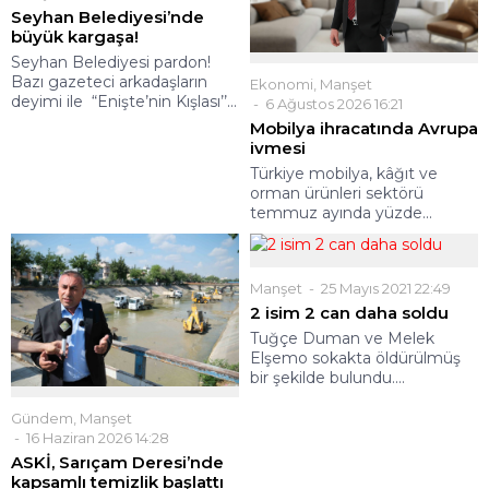
Seyhan Belediyesi’nde
büyük kargaşa!
Seyhan Belediyesi pardon!
Bazı gazeteci arkadaşların
Ekonomi
,
Manşet
deyimi ile “Enişte’nin Kışlası’’...
6 Ağustos 2026 16:21
Mobilya ihracatında Avrupa
ivmesi
Türkiye mobilya, kâğıt ve
orman ürünleri sektörü
temmuz ayında yüzde...
Manşet
25 Mayıs 2021 22:49
2 isim 2 can daha soldu
Tuğçe Duman ve Melek
Elşemo sokakta öldürülmüş
bir şekilde bulundu....
Gündem
,
Manşet
16 Haziran 2026 14:28
ASKİ, Sarıçam Deresi’nde
kapsamlı temizlik başlattı