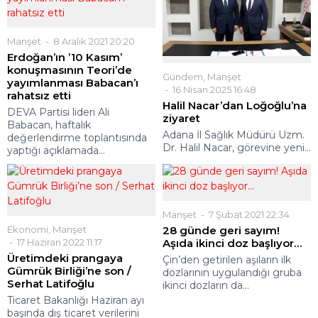
Manşet
8 Aralık 2021 20:20
Erdoğan’ın ’10 Kasım’
konuşmasının Teori’de
Gündem
,
Manşet
yayımlanması Babacan’ı
16 Nisan 2025 16:48
rahatsız etti
Halil Nacar’dan Loğoğlu’na
DEVA Partisi lideri Ali
ziyaret
Babacan, haftalık
Adana İl Sağlık Müdürü Uzm.
değerlendirme toplantısında
Dr. Halil Nacar, görevine yeni...
yaptığı açıklamada...
Manşet
7 Şubat 2021 22:34
Ekonomi
,
Manşet
28 günde geri sayım!
17 Haziran 2022 11:17
Aşıda ikinci doz başlıyor…
Üretimdeki prangaya
Çin’den getirilen aşıların ilk
Gümrük Birliği’ne son /
dozlarının uygulandığı gruba
Serhat Latifoğlu
ikinci dozların da...
Ticaret Bakanlığı Haziran ayı
başında dış ticaret verilerini