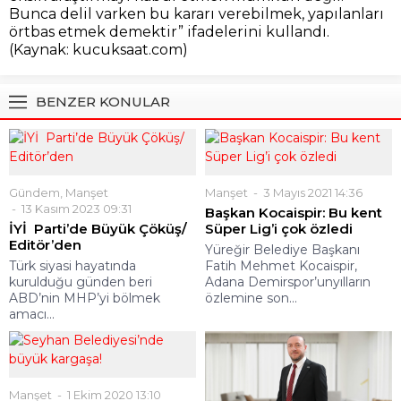
Bunca delil varken bu kararı verebilmek, yapılanları
örtbas etmek demektir” ifadelerini kullandı.
(Kaynak: kucuksaat.com)
BENZER KONULAR
Gündem
,
Manşet
Manşet
3 Mayıs 2021 14:36
13 Kasım 2023 09:31
Başkan Kocaispir: Bu kent
İYİ Parti’de Büyük Çöküş/
Süper Lig’i çok özledi
Editör’den
Yüreğir Belediye Başkanı
Türk siyasi hayatında
Fatih Mehmet Kocaispir,
kurulduğu günden beri
Adana Demirspor’unyılların
ABD’nin MHP’yi bölmek
özlemine son...
amacı...
Manşet
1 Ekim 2020 13:10