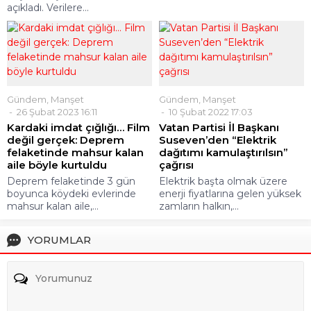
açıkladı. Verilere...
Gündem
,
Manşet
Gündem
,
Manşet
26 Şubat 2023 16:11
10 Şubat 2022 17:03
Kardaki imdat çığlığı… Film
Vatan Partisi İl Başkanı
değil gerçek: Deprem
Suseven’den “Elektrik
felaketinde mahsur kalan
dağıtımı kamulaştırılsın”
aile böyle kurtuldu
çağrısı
Deprem felaketinde 3 gün
Elektrik başta olmak üzere
boyunca köydeki evlerinde
enerji fiyatlarına gelen yüksek
mahsur kalan aile,...
zamların halkın,...
YORUMLAR