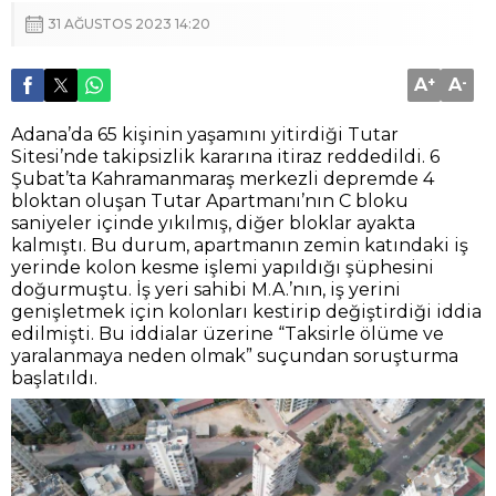
31 AĞUSTOS 2023 14:20
A
+
A
-
Adana’da 65 kişinin yaşamını yitirdiği Tutar
Sitesi’nde takipsizlik kararına itiraz reddedildi. 6
Şubat’ta Kahramanmaraş merkezli depremde 4
bloktan oluşan Tutar Apartmanı’nın C bloku
saniyeler içinde yıkılmış, diğer bloklar ayakta
kalmıştı. Bu durum, apartmanın zemin katındaki iş
yerinde kolon kesme işlemi yapıldığı şüphesini
doğurmuştu. İş yeri sahibi M.A.’nın, iş yerini
genişletmek için kolonları kestirip değiştirdiği iddia
edilmişti. Bu iddialar üzerine “Taksirle ölüme ve
yaralanmaya neden olmak” suçundan soruşturma
başlatıldı.