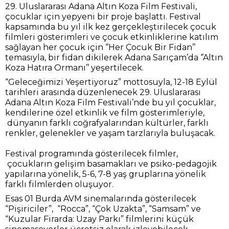
29. Uluslararası Adana Altın Koza Film Festivali,
çocuklar için yepyeni bir proje başlattı. Festival
kapsamında bu yıl ilk kez gerçekleştirilecek çocuk
filmleri gösterimleri ve çocuk etkinliklerine katılım
sağlayan her çocuk için ‘’Her Çocuk Bir Fidan’’
temasıyla, bir fidan dikilerek Adana Sarıçam’da ‘’Altın
Koza Hatıra Ormanı’’ yeşertilecek.
“Geleceğimizi Yeşertiyoruz” mottosuyla, 12-18 Eylül
tarihleri arasında düzenlenecek 29. Uluslararası
Adana Altın Koza Film Festivali’nde bu yıl çocuklar,
kendilerine özel etkinlik ve film gösterimleriyle,
dünyanın farklı coğrafyalarından kültürler, farklı
renkler, gelenekler ve yaşam tarzlarıyla buluşacak.
Festival programında gösterilecek filmler,
çocukların gelişim basamakları ve psiko-pedagojik
yapılarına yönelik, 5-6, 7-8 yaş gruplarına yönelik
farklı filmlerden oluşuyor.
Esas 01 Burda AVM sinemalarında gösterilecek
“Pişiriciler”, “Rocca”, “Çok Uzakta”, “Samsam” ve
“Kuzular Firarda: Uzay Parkı” filmlerini küçük