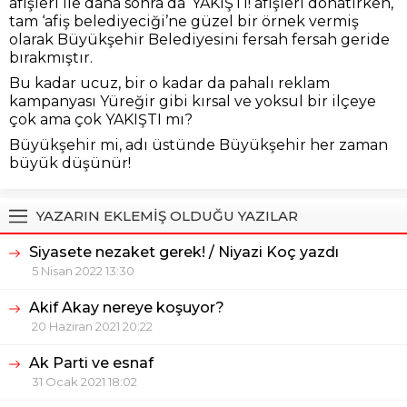
afişleri ile daha sonra da ‘YAKIŞTI! afişleri donatırken,
tam ‘afiş belediyeciği’ne güzel bir örnek vermiş
olarak Büyükşehir Belediyesini fersah fersah geride
bırakmıştır.
Bu kadar ucuz, bir o kadar da pahalı reklam
kampanyası Yüreğir gibi kırsal ve yoksul bir ilçeye
çok ama çok YAKIŞTI mı?
Büyükşehir mi, adı üstünde Büyükşehir her zaman
büyük düşünür!
YAZARIN EKLEMİŞ OLDUĞU YAZILAR
Siyasete nezaket gerek! / Niyazi Koç yazdı
5 Nisan 2022 13:30
Akif Akay nereye koşuyor?
20 Haziran 2021 20:22
Ak Parti ve esnaf
31 Ocak 2021 18:02