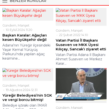
BENZER KONULAR
Gündem
,
Manşet
10 Eylül 2024 11:20
Gündem
,
Manşet
Başkan Karalar: Ağaçları
22 Şubat 2022 14:10
kesen Büyükşehir değil
Vatan Partisi İl Başkanı
Suseven ve MKK Üyesi
Adana’nın Yüreğir ilçesindeki
Kılıçay, Sancak’ı ziyaret etti
Yaşar Kemal Yürüyüş
Parkuru’nda yapılan ağaç
Vatan Partisi Adana İl Başkanı
kesimine...
Ahmet Suseven ve Merkez
Karar...
Gündem
,
Manşet
19 Ağustos 2024 12:31
Yüreğir Belediyesi’nin SGK
ve vergi borcu bitmiş!
Belediye iştirakı olan İMAR
Gündem
,
Manşet