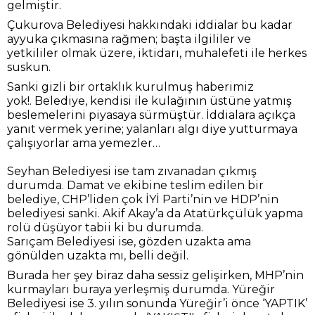
gelmiştir.
Çukurova Belediyesi hakkındaki iddialar bu kadar
ayyuka çıkmasına rağmen; başta ilgililer ve
yetkililer olmak üzere, iktidarı, muhalefeti ile herkes
suskun.
Sanki gizli bir ortaklık kurulmuş haberimiz
yok!. Belediye, kendisi ile kulağının üstüne yatmış
beslemelerini piyasaya sürmüştür. İddialara açıkça
yanıt vermek yerine; yalanları algı diye yutturmaya
çalışıyorlar ama yemezler…
Seyhan Belediyesi ise tam zıvanadan çıkmış
durumda. Damat ve ekibine teslim edilen bir
belediye, CHP’liden çok İYİ Parti’nin ve HDP’nin
belediyesi sanki. Akif Akay’a da Atatürkçülük yapma
rolü düşüyor tabii ki bu durumda.
Sarıçam Belediyesi ise, gözden uzakta ama
gönülden uzakta mı, belli değil.
Burada her şey biraz daha sessiz gelişirken, MHP’nin
kurmayları buraya yerleşmiş durumda. Yüreğir
Belediyesi ise 3. yılın sonunda Yüreğir’i önce ‘YAPTIK’