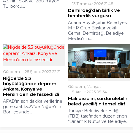
A.Ş’nın SGK’ya 280 milyon
13 Temmuz 2026 21:48
TL borcu...
Demirdağ’dan birlik ve
beraberlik vurgusu
Adana Büyükşehir Belediyesi
MHP Grup Başkanvekili
Cemal Demirdağ, Belediye
Meclisi’nin...
Gündem
25 Şubat 2023 22:21
Niğde’de 5.3
büyüklüğünde deprem!
Gündem
,
Manşet
Ankara, Konya ve
9 Aralık 2025 09:54
Mersin’den de hissedildi
Mali disiplin, sürdürülebilir
AFAD’ın son dakika verilerine
belediyeciliğin temelidir!
göre saat 13.27’de Niğde’nin
Türkiye Belediyeler Birliği
Bor ilçesinde...
(TBB) tarafından düzenlenen
“Dinamik Nüfus ve Belediye...