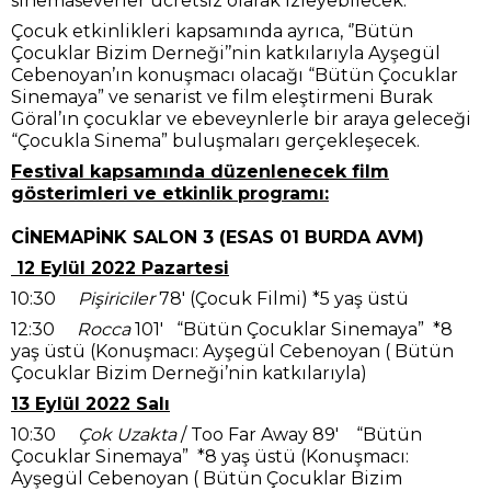
sinemaseverler ücretsiz olarak izleyebilecek.
Çocuk etkinlikleri kapsamında ayrıca, ‘’Bütün
Çocuklar Bizim Derneği’’nin katkılarıyla Ayşegül
Cebenoyan’ın konuşmacı olacağı “Bütün Çocuklar
Sinemaya” ve senarist ve film eleştirmeni Burak
Göral’ın çocuklar ve ebeveynlerle bir araya geleceği
“Çocukla Sinema” buluşmaları gerçekleşecek.
Festival kapsamında düzenlenecek film
gösterimleri ve etkinlik programı:
CİNEMAPİNK SALON 3 (ESAS 01 BURDA AVM)
12 Eylül 2022 Pazartesi
10:30
Pişiriciler
78′ (Çocuk Filmi) *5 yaş üstü
12:30
Rocca
101′ “Bütün Çocuklar Sinemaya” *8
yaş üstü (Konuşmacı: Ayşegül Cebenoyan ( Bütün
Çocuklar Bizim Derneği’nin katkılarıyla)
13 Eylül 2022 Salı
10:30
Çok Uzakta
/ Too Far Away 89′ “Bütün
Çocuklar Sinemaya” *8 yaş üstü (Konuşmacı:
Ayşegül Cebenoyan ( Bütün Çocuklar Bizim