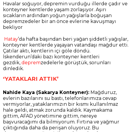
Havalar soğuyor, depremin vurduğu illerde çadır ve
konteyner kentlerde yaşam zorlaşıyor. Aşırı
sıcakların ardından yoğun yağışlarla boğuşan
depremzedeler bir an önce evlerine kavuşmayı
bekliyor
Hatay
’da hafta başından beri yağan şiddetli yağışlar,
konteyner kentlerde yaşayan vatandaşı mağdur etti.
Çatılar aktı, kentlerin içi göle döndü.
İskenderun’daki bazı konteyner kentleri
gezdik,
deprem
zedelerle görüştük, sorunları
dinledik.
‘YATAKLARI ATTIK’
Nahide Kaya (Sakarya Konteyner):
Mağduruz,
evlerin bazılarını su bastı, telefonlarımıza cevap
vermiyorlar, yataklarımızın bir kısmı kullanılmaz
hale geldi, atmak zorunda kaldık. Kaymakama
gittim, AFAD yönetimine gittim, nereye
başvuracağımı da bilmiyorum. Fırtına ve yağmur
çıktığında daha da perişan oluyoruz. Bu