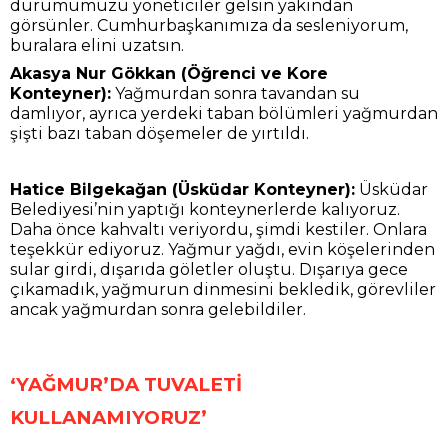
durumumuzu yöneticiler gelsin yakından
görsünler. Cumhurbaşkanımıza da sesleniyorum,
buralara elini uzatsın.
Akasya Nur Gökkan (Öğrenci ve Kore
Konteyner):
Yağmurdan sonra tavandan su
damlıyor, ayrıca yerdeki taban bölümleri yağmurdan
şişti bazı taban döşemeler de yırtıldı.
Hatice Bilgekağan (Üsküdar Konteyner):
Üsküdar
Belediyesi’nin yaptığı konteynerlerde kalıyoruz.
Daha önce kahvaltı veriyordu, şimdi kestiler. Onlara
teşekkür ediyoruz. Yağmur yağdı, evin köşelerinden
sular girdi, dışarıda göletler oluştu. Dışarıya gece
çıkamadık, yağmurun dinmesini bekledik, görevliler
ancak yağmurdan sonra gelebildiler.
‘YAĞMUR’DA TUVALETİ
KULLANAMIYORUZ’