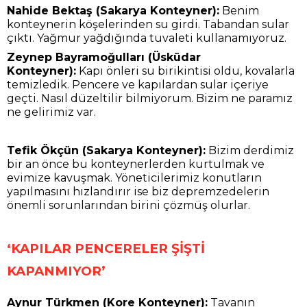
Nahide Bektaş (Sakarya Konteyner):
Benim
konteynerin köşelerinden su girdi. Tabandan sular
çıktı. Yağmur yağdığında tuvaleti kullanamıyoruz.
Zeynep Bayramoğulları (Üsküdar
Konteyner):
Kapı önleri su birikintisi oldu, kovalarla
temizledik. Pencere ve kapılardan sular içeriye
geçti. Nasıl düzeltilir bilmiyorum. Bizim ne paramız
ne gelirimiz var.
Tefik Ökçün (Sakarya Konteyner):
Bizim derdimiz
bir an önce bu konteynerlerden kurtulmak ve
evimize kavuşmak. Yöneticilerimiz konutların
yapılmasını hızlandırır ise biz depremzedelerin
önemli sorunlarından birini çözmüş olurlar.
‘KAPILAR PENCERELER ŞİŞTİ
KAPANMIYOR’
Aynur Türkmen (Kore Konteyner):
Tavanın