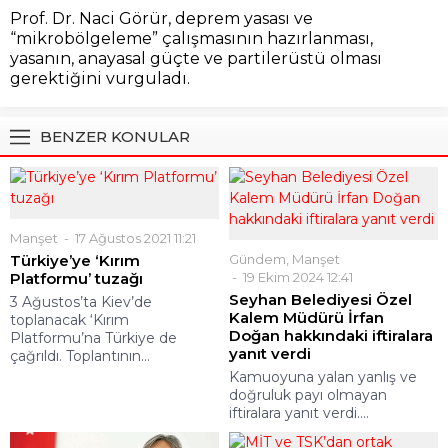
Prof. Dr. Naci Görür, deprem yasası ve
“mikrobölgeleme” çalışmasının hazırlanması,
yasanın, anayasal güçte ve partilerüstü olması
gerektiğini vurguladı.
BENZER KONULAR
Manşet
17 Ağustos 2021 11:21
Türkiye’ye ‘Kırım
Gündem
,
Manşet
Platformu’ tuzağı
19 Ekim 2024 12:41
Seyhan Belediyesi Özel
3 Ağustos’ta Kiev’de
Kalem Müdürü İrfan
toplanacak ‘Kırım
Doğan hakkındaki iftiralara
Platformu’na Türkiye de
yanıt verdi
çağrıldı. Toplantının...
Kamuoyuna yalan yanlış ve
doğruluk payı olmayan
iftiralara yanıt verdi....