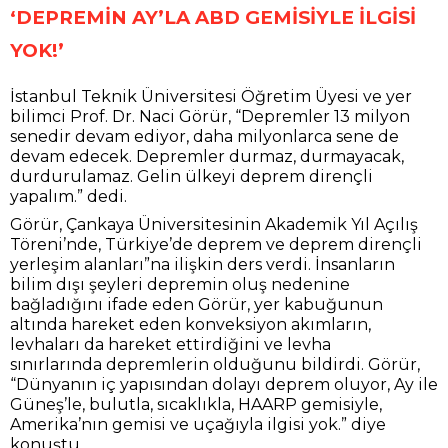
‘DEPREMİN AY’LA ABD GEMİSİYLE İLGİSİ
YOK!’
İstanbul Teknik Üniversitesi Öğretim Üyesi ve yer
bilimci Prof. Dr. Naci Görür, “Depremler 13 milyon
senedir devam ediyor, daha milyonlarca sene de
devam edecek. Depremler durmaz, durmayacak,
durdurulamaz. Gelin ülkeyi deprem dirençli
yapalım.” dedi.
Görür, Çankaya Üniversitesinin Akademik Yıl Açılış
Töreni’nde, Türkiye’de deprem ve deprem dirençli
yerleşim alanları”na ilişkin ders verdi. İnsanların
bilim dışı şeyleri depremin oluş nedenine
bağladığını ifade eden Görür, yer kabuğunun
altında hareket eden konveksiyon akımların,
levhaları da hareket ettirdiğini ve levha
sınırlarında depremlerin olduğunu bildirdi. Görür,
“Dünyanın iç yapısından dolayı deprem oluyor, Ay ile
Güneş’le, bulutla, sıcaklıkla, HAARP gemisiyle,
Amerika’nın gemisi ve uçağıyla ilgisi yok.” diye
konuştu.