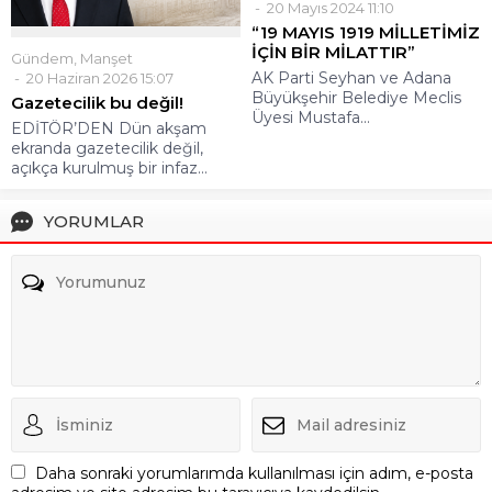
20 Mayıs 2024 11:10
“19 MAYIS 1919 MİLLETİMİZ
İÇİN BİR MİLATTIR”
Gündem
,
Manşet
AK Parti Seyhan ve Adana
20 Haziran 2026 15:07
Büyükşehir Belediye Meclis
Gazetecilik bu değil!
Üyesi Mustafa...
EDİTÖR’DEN Dün akşam
ekranda gazetecilik değil,
açıkça kurulmuş bir infaz...
YORUMLAR
Daha sonraki yorumlarımda kullanılması için adım, e-posta