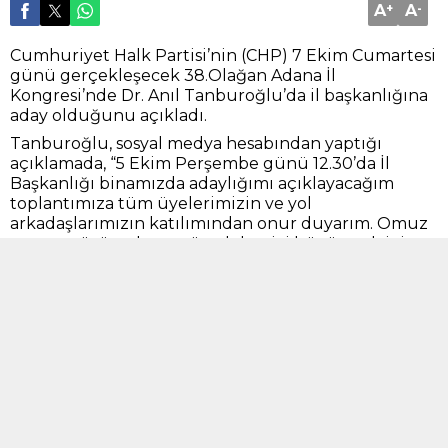
A
+
A
-
Cumhuriyet Halk Partisi’nin (CHP) 7 Ekim Cumartesi
günü gerçekleşecek 38.Olağan Adana İl
Kongresi’nde Dr. Anıl Tanburoğlu’da il başkanlığına
aday olduğunu açıkladı.
Tanburoğlu, sosyal medya hesabından yaptığı
açıklamada, “5 Ekim Perşembe günü 12.30’da İl
Başkanlığı binamızda adaylığımı açıklayacağım
toplantımıza tüm üyelerimizin ve yol
arkadaşlarımızın katılımından onur duyarım. Omuz
omuza yürümek ve mücadelemizi büyütmek için
değerli desteklerinizi bekliyorum.” dedi.
BENZER KONULAR
Ekonomi
,
Manşet
15 Haziran 2023 12:24