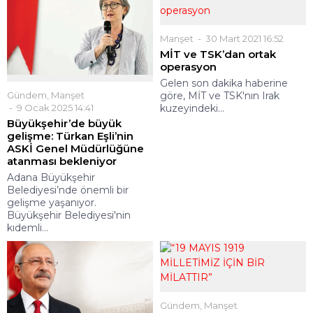
Manşet
30 Mart 2021 16:52
MİT ve TSK’dan ortak
operasyon
Gelen son dakika haberine
göre, MİT ve TSK'nın Irak
Gündem
,
Manşet
kuzeyindeki...
9 Ocak 2025 14:41
Büyükşehir’de büyük
gelişme: Türkan Eşli’nin
ASKİ Genel Müdürlüğüne
atanması bekleniyor
Adana Büyükşehir
Belediyesi’nde önemli bir
gelişme yaşanıyor.
Büyükşehir Belediyesi'nin
kıdemli...
Gündem
,
Manşet