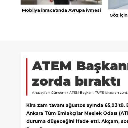
Mobilya ihracatında Avrupa ivmesi
Göz için
 dolar
’dan
ATEM Başkanı:
zorda bıraktı
Anasayfa
»
Gündem
»
ATEM Başkanı: TÜFE kiracıları zorda
Kira zam tavanı ağustos ayında 65,93’tü
Ankara Tüm Emlakçılar Meslek Odası (ATE
duruma düşeceğini ifade etti. Akçam, sosy