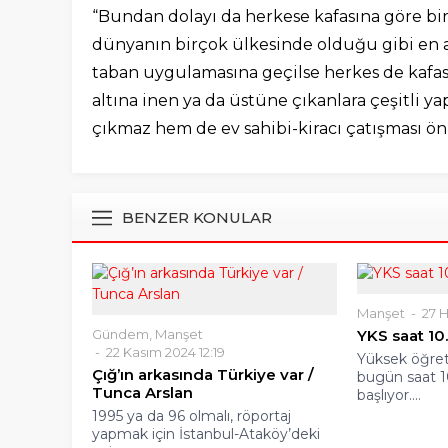
“Bundan dolayı da herkese kafasına göre bir 
dünyanın birçok ülkesinde olduğu gibi en 
taban uygulamasına geçilse herkes de kafası
altına inen ya da üstüne çıkanlara çeşitli ya
çıkmaz hem de ev sahibi-kiracı çatışması ön
BENZER KONULAR
Manşet
27 H
Gündem
,
Manşet
YKS saat 10.
22 Kasım 2024 12:19
Yüksek öğret
Çığ’ın arkasında Türkiye var /
bugün saat 10,
Tunca Arslan
başlıyor....
1995 ya da 96 olmalı, röportaj
yapmak için İstanbul-Ataköy’deki