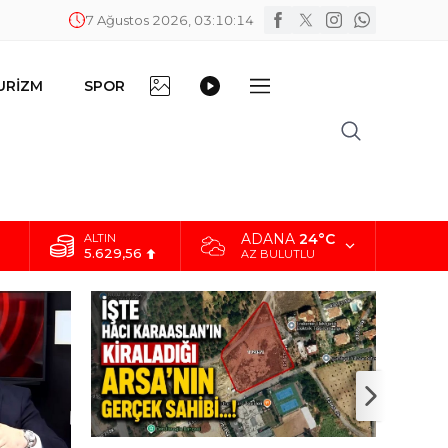
7 Ağustos 2026, 03:10:15
FOTO
VİDEO
URİZM
SPOR
DİĞER
GALERİ
GALERİ
ADANA
24°C
ALTIN
5.629,56
AZ BULUTLU
BİST
10.824,63
DOLAR
42,2340
EURO
48,8802