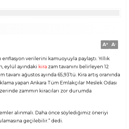
A
+
A
-
ı enflasyon verilerini kamuoyuyla paylaştı. Yıllık
n, eylül ayındaki
kira
zam tavanını belirleyen 12
am tavanı ağustos ayında 65,93’tü. Kira artış oranında
çıklama yapan Ankara Tüm Emlakçılar Meslek Odası
üzerinde zammın kiracıları zor durumda
emler alınmalı. Daha önce söylediğimiz öneriyi
amasına geçilebilir.” dedi.