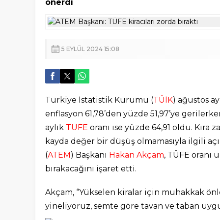
önerdi
5 EYLÜL 2024 15:08
Türkiye İstatistik Kurumu (
TÜİK
) ağustos ay
enflasyon 61,78’den yüzde 51,97’ye gerilerke
aylık
TÜFE
oranı ise yüzde 64,91 oldu. Kira z
kayda değer bir düşüş olmamasıyla ilgili a
(
ATEM
) Başkanı
Hakan Akçam
, TÜFE oranı 
bırakacağını işaret etti.
Akçam, “Yükselen kiralar için muhakkak önl
yineliyoruz, semte göre tavan ve taban uygul