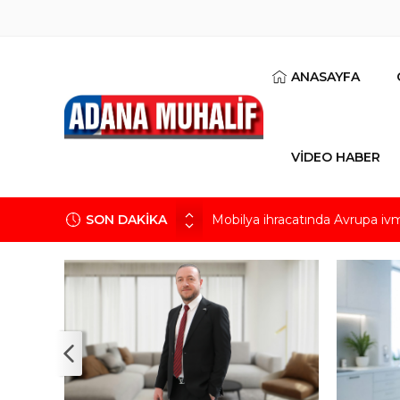
ANASAYFA
VİDEO HABER
SON DAKİKA
Mobilya ihracatında Avrupa iv
Göz için “Akıllı Mercek” herke
AK Parti İl Başkanı Özkan: Ada
Hacı Karaaslan’ın kiraladığı arsa
Kuru meyve sektörü 2 milyar do