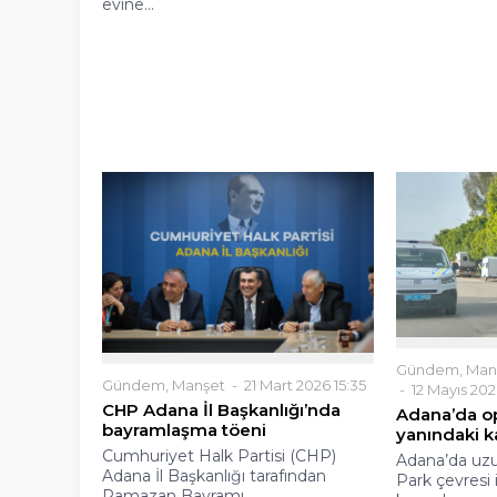
evine...
Gündem
,
Man
Gündem
,
Manşet
21 Mart 2026 15:35
12 Mayıs 202
CHP Adana İl Başkanlığı’nda
Adana’da op
bayramlaşma töeni
yanındaki ka
Cumhuriyet Halk Partisi (CHP)
Adana’da uzu
Adana İl Başkanlığı tarafından
Park çevresi 
Ramazan Bayramı...