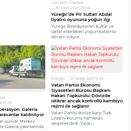
Gündem
,
Manşet
30 Mart 2026 10:54
Yüreğir’de Pir Sultan Abdal
tiyatro oyununa yoğun ilgi
Yüreğir Belediyesi’nin kültür ve
sanat etkinlikleri yoğun katılımla
devam ediyor....
Manşet
22 Aralık 2021 15:29
Vatan Partisi Ekonomi
Siyasetleri Bürosu Başkanı
Hakan Topkurulu: Dövizde
şet
istikrar ancak kontrollü kambiyo
6 17:09
rejimi ile sağlanır
erasyon: Galeria
Vatan Partisi dövize karşı Türk
ravanlar kaldırılıyor
Lirası’nı koruma hamlesini
n süredir Merkez
değerlendirdi. Vatan...
ile Galeria yakınlarında