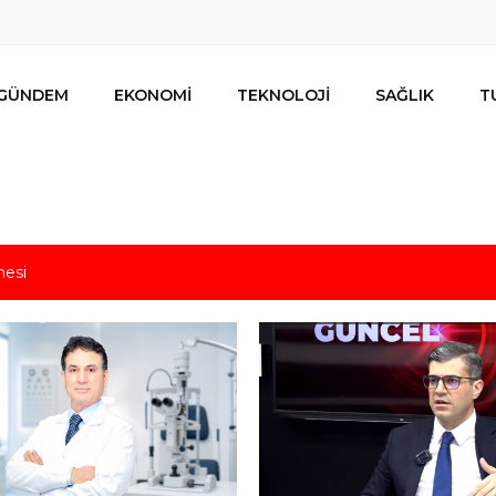
GÜNDEM
EKONOMİ
TEKNOLOJİ
SAĞLIK
T
mesi
s için uygun mu?
nalıların bir metrekare malını kimseye yedirmeyiz!
nın resmi kiracısı bakın kim çıktı!
lar ihracat hedefi için Ankara’dan destek istedi