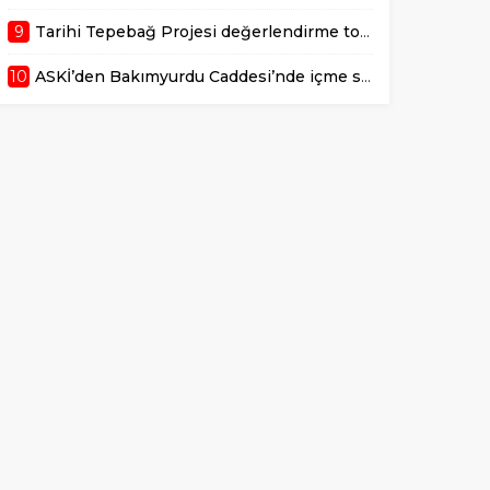
9
Tarihi Tepebağ Projesi değerlendirme toplantısı gerçekleştirildi
10
ASKİ’den Bakımyurdu Caddesi’nde içme suyu altyapısına güçlü yatırım