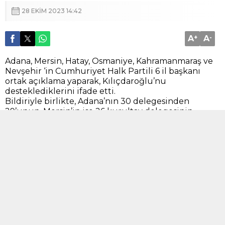
28 EKIM 2023 14:42
A
+
A
-
Adana, Mersin, Hatay, Osmaniye, Kahramanmaraş ve
Nevşehir ‘in Cumhuriyet Halk Partili 6 il başkanı
ortak açıklama yaparak, Kılıçdaroğlu’nu
desteklediklerini ifade etti.
Bildiriyle birlikte, Adana’nın 30 delegesinden
29’unun, Mersin’in ise 26 kurultay delegesinin
tamamının imzaları CHP Genel Merkezi’ne
önümüzdeki hafta başı teslim edilecek.
KAMUOYU DUYURUSU
Ülkemiz ve coğrafyamızın içinde bulunduğu
olumsuz koşullar ve halkımızın yaşadığı derin
ekonomik
krizin içinde, Cumhuriyetimizin 100.Yılında
partimizin 38.Olağan Kurultayını
gerçekleştireceğiz.
Kurultay sonrasında yeni kadrolar, yeni fikirler ve