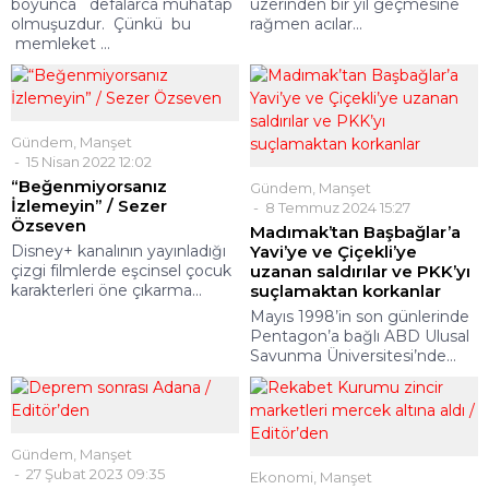
boyunca defalarca muhatap
üzerinden bir yıl geçmesine
olmuşuzdur. Çünkü bu
rağmen acılar...
memleket ...
Gündem
,
Manşet
15 Nisan 2022 12:02
“Beğenmiyorsanız
Gündem
,
Manşet
İzlemeyin” / Sezer
8 Temmuz 2024 15:27
Özseven
Madımak’tan Başbağlar’a
Disney+ kanalının yayınladığı
Yavi’ye ve Çiçekli’ye
çizgi filmlerde eşcinsel çocuk
uzanan saldırılar ve PKK’yı
karakterleri öne çıkarma...
suçlamaktan korkanlar
Mayıs 1998’in son günlerinde
Pentagon’a bağlı ABD Ulusal
Savunma Üniversitesi’nde...
Gündem
,
Manşet
27 Şubat 2023 09:35
Ekonomi
,
Manşet