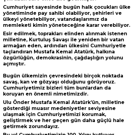
Cumhuriyet sayesinde bugün halk çocukları ülke
yönetiminde pay sahibi olabiliyor, şehirleri ve
ülkeyi yönetebiliyor, vatandaşlarımız da
memleketi kimin yöneteceğine karar verebiliyor.
Esir edilmek, toprakları elinden alınmak istenen
milletine, Kurtuluş Savaşı ile yeniden bir vatan
armağan eden, ardından ülkesini Cumhuriyetle
taçlandıran Mustafa Kemal Atatürk, halkına
özgürlüğün, demokrasinin, çağdaşlığın yolunu
açmıştır.
Bugün ülkemizin çevresindeki birçok noktada
savaş, kan ve gözyaşı olduğunu görüyoruz.
Cumhuriyetimiz bizleri tüm bunlardan da
koruyan en önemli nimetimizdir.
Ulu Önder Mustafa Kemal Atatürk’ün, milletine
gösterdiği muasır medeniyetler seviyesine
ulaşmak için Cumhuriyetimizi korumak,
geliştirmek ve her geçen gün daha güçlü hale
getirmek zorundayız.
Bu yıl Cumhuriyetimizin 100. Yılını kutluyor