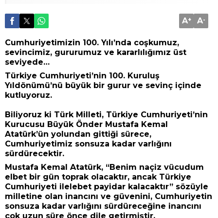
A
+
A
-
Cumhuriyetimizin 100. Yılı’nda coşkumuz,
sevincimiz, gururumuz ve kararlılığımız üst
seviyede…
Türkiye Cumhuriyeti’nin 100. Kuruluş
Yıldönümü’nü büyük bir gurur ve sevinç içinde
kutluyoruz.
Biliyoruz ki Türk Milleti, Türkiye Cumhuriyeti’nin
Kurucusu Büyük Önder Mustafa Kemal
Atatürk’ün yolundan gittiği sürece,
Cumhuriyetimiz sonsuza kadar varlığını
sürdürecektir.
Mustafa Kemal Atatürk, “Benim naçiz vücudum
elbet bir gün toprak olacaktır, ancak Türkiye
Cumhuriyeti ilelebet payidar kalacaktır” sözüyle
milletine olan inancını ve güvenini, Cumhuriyetin
sonsuza kadar varlığını sürdüreceğine inancını
çok uzun süre önce dile getirmiştir.