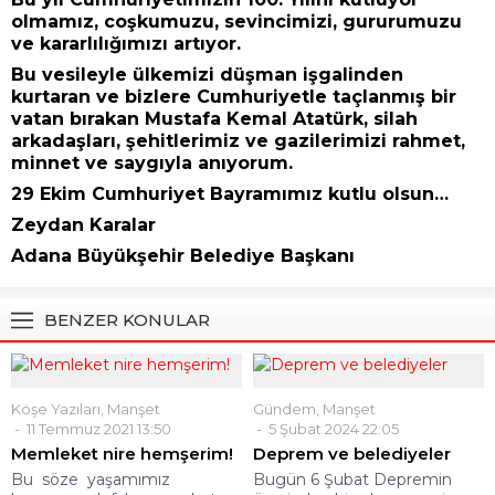
olmamız, coşkumuzu, sevincimizi, gururumuzu
ve kararlılığımızı artıyor.
Bu vesileyle ülkemizi düşman işgalinden
kurtaran ve bizlere Cumhuriyetle taçlanmış bir
vatan bırakan Mustafa Kemal Atatürk, silah
arkadaşları, şehitlerimiz ve gazilerimizi rahmet,
minnet ve saygıyla anıyorum.
29 Ekim Cumhuriyet Bayramımız kutlu olsun…
Zeydan Karalar
Adana Büyükşehir Belediye Başkanı
BENZER KONULAR
Köşe Yazıları
,
Manşet
Gündem
,
Manşet
11 Temmuz 2021 13:50
5 Şubat 2024 22:05
Memleket nire hemşerim!
Deprem ve belediyeler
Bu söze yaşamımız
Bugün 6 Şubat Depremin