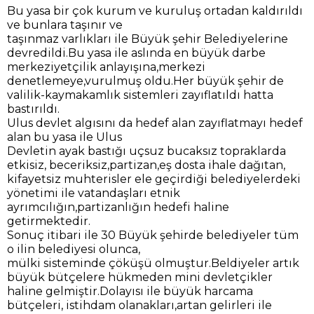
Bu yasa bir çok kurum ve kuruluş ortadan kaldırıldı
ve bunlara taşınır ve
taşınmaz varlıkları ile Büyük şehir Belediyelerine
devredildi.Bu yasa ile aslında en büyük darbe
merkeziyetçilik anlayışına,merkezi
denetlemeye,vurulmuş oldu.Her büyük şehir de
valilik-kaymakamlık sistemleri zayıflatıldı hatta
bastırıldı.
Ulus devlet algısını da hedef alan zayıflatmayı hedef
alan bu yasa ile Ulus
Devletin ayak bastığı uçsuz bucaksız topraklarda
etkisiz, beceriksiz,partizan,eş dosta ihale dağıtan,
kifayetsiz muhterisler ele geçirdiği belediyelerdeki
yönetimi ile vatandaşları etnik
ayrımcılığın,partizanlığın hedefi haline
getirmektedir.
Sonuç itibari ile 30 Büyük şehirde belediyeler tüm
o ilin belediyesi olunca,
mülki sisteminde çöküşü olmuştur.Beldiyeler artık
büyük bütçelere hükmeden mini devletçikler
haline gelmiştir.Dolayısı ile büyük harcama
bütçeleri, istihdam olanakları,artan gelirleri ile