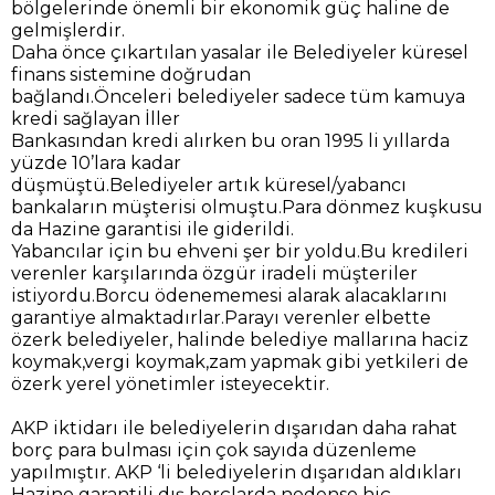
bölgelerinde önemli bir ekonomik güç haline de
gelmişlerdir.
Daha önce çıkartılan yasalar ile Belediyeler küresel
finans sistemine doğrudan
bağlandı.Önceleri belediyeler sadece tüm kamuya
kredi sağlayan İller
Bankasından kredi alırken bu oran 1995 li yıllarda
yüzde 10’lara kadar
düşmüştü.Belediyeler artık küresel/yabancı
bankaların müşterisi olmuştu.Para dönmez kuşkusu
da Hazine garantisi ile giderildi.
Yabancılar için bu ehveni şer bir yoldu.Bu kredileri
verenler karşılarında özgür iradeli müşteriler
istiyordu.Borcu ödenememesi alarak alacaklarını
garantiye almaktadırlar.Parayı verenler elbette
özerk belediyeler, halinde belediye mallarına haciz
koymak,vergi koymak,zam yapmak gibi yetkileri de
özerk yerel yönetimler isteyecektir.
AKP iktidarı ile belediyelerin dışarıdan daha rahat
borç para bulması için çok sayıda düzenleme
yapılmıştır. AKP ‘li belediyelerin dışarıdan aldıkları
Hazine garantili dış borçlarda nedense hiç