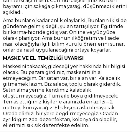
tam tersi açılmasın. Cumhurbaşkanımız kurban
bayramı için sokağa çıkma yasağı düşünmediklerini
açıkladı.
Ama bunlar o kadar anlık olaylar ki. Bunların ikisi de
gündeme gelmiş değil, şu an tartışılıyor. Eğitimde
bir karma-hibride gidiş var. Online ve yüz yüze
olarak planlıyor. Ama bunun ilköğretim ve lisede
nasıl olacağıyla ilgili bilim kurulu önerilerini sunar,
onlar da nasıl uygulanacağını ortaya koyarlar.
MASKE VE EL TEMİZLİĞİ UYARISI
Maskesini takacak, gideceği yer hakkında bir bilgisi
olacak. Bu pazara girdiniz, maskenizi ihlal
etmeyeceğim. Bir satan var, bir alan var. Kalabalık
gitmemek lazım. Biz ailece, toplu olarak giderdik.
Satın alma yerine kendimiz kalabalık
oluşturmayacağız. Tüm aile boyu gidilmeyecek.
Temas ettiğimiz kişilerle aramızda en az 1,5 – 2
metreyi koruyacağız. El sıkışma asla olmayacak.
Orada elimizi bir yere değdirmeyeceğiz. Oradan
ayrıldığımızda, dezenfektan, kolonya da olabilir,
ellerimizi sık sık dezenfekte edelim.