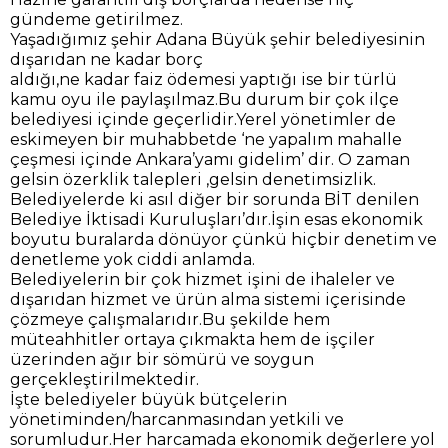
gündeme getirilmez.
Yaşadığımız şehir Adana Büyük şehir belediyesinin
dışarıdan ne kadar borç
aldığı,ne kadar faiz ödemesi yaptığı ise bir türlü
kamu oyu ile paylaşılmaz.Bu durum bir çok ilçe
belediyesi içinde geçerlidir.Yerel yönetimler de
eskimeyen bir muhabbetde ‘ne yapalım mahalle
çeşmesi içinde Ankara’yamı gidelim’ dir. O zaman
gelsin özerklik talepleri ,gelsin denetimsizlik.
Belediyelerde ki asıl diğer bir sorunda BİT denilen
Belediye İktisadi Kuruluşları’dır.İşin esas ekonomik
boyutu buralarda dönüyor çünkü hiçbir denetim ve
denetleme yok ciddi anlamda.
Belediyelerin bir çok hizmet işini de ihaleler ve
dışarıdan hizmet ve ürün alma sistemi içerisinde
çözmeye çalışmalarıdır.Bu şekilde hem
müteahhitler ortaya çıkmakta hem de işçiler
üzerinden ağır bir sömürü ve soygun
gerçekleştirilmektedir.
İşte belediyeler büyük bütçelerin
yönetiminden/harcanmasından yetkili ve
sorumludur.Her harcamada ekonomik değerlere yol