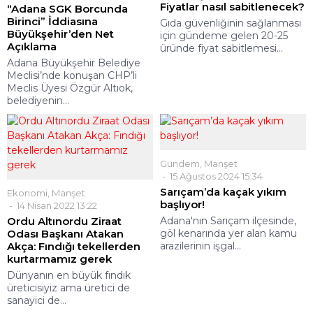
Fiyatlar nasıl sabitlenecek?
“Adana SGK Borcunda
Birinci” İddiasına
Gıda güvenliğinin sağlanması
Büyükşehir’den Net
için gündeme gelen 20-25
Açıklama
üründe fiyat sabitlemesi...
Adana Büyükşehir Belediye
Meclisi’nde konuşan CHP’li
Meclis Üyesi Özgür Altıok,
belediyenin...
Gündem
,
Manşet
15 Ağustos 2024 15:34
Sarıçam’da kaçak yıkım
Ekonomi
,
Manşet
başlıyor!
14 Nisan 2022 13:22
Ordu Altınordu Ziraat
Adana'nın Sarıçam ilçesinde,
Odası Başkanı Atakan
göl kenarında yer alan kamu
Akça: Fındığı tekellerden
arazilerinin işgal...
kurtarmamız gerek
Dünyanın en büyük fındık
üreticisiyiz ama üretici de
sanayici de...