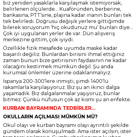
biz yeniden yasaklarla karşılaşmak istemiyorsak,
belirlenen ölçülerde… Kuaföründen, berberine,
bankasına, PTT’sine, plajına kadar inanın bunları tek
tek belirledi. Doğrusu değişik yerlere gittiğimde
bilerek soruyorum ‘hiç okudunuz mu’ bunları diye…
Çok iyi uygulanan yerler de var. Dün alışveriş
merkezine gittim, çok iyiydi.
Özellikle fizik mesafede uyumda maske kadar
başarılı değiliz. Bunlardan birisini ihmal ettiğiniz
zaman bunun bize getirisinin faydasının ne kadar
olacağını kestirmek mümkün değil. Şu anda
kurumsal önlemler üzerine odaklanmalıyız.
İspanya 200-300’lere inmişti, şimdi 1400’lü
rakamlarla karşılaşıyoruz. Biz şu an ikinci dalga
yaşamadık. Biz dalgalanmalar yaşıyoruz, bunlar
bitmez. Çünkü nüfusun çok az kısmı şu an enfekte.
KURBAN BAYRAMINDA TEDBİRLER…
OKULLARIN AÇILMASI MÜMKÜN MÜ?
Okul olayı ve kurban bayramı olayı ayrıntılı şekilde
gündem olarak konuşulmadı. Ama ister açılsın, ister