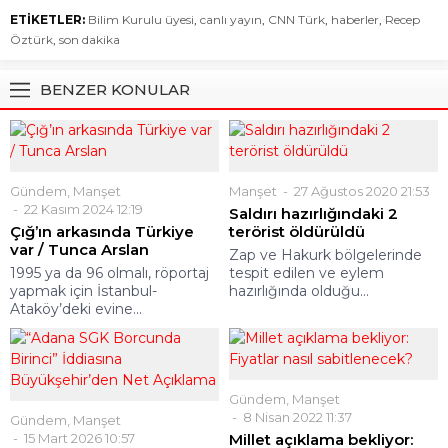
ETİKETLER:
Bilim Kurulu üyesi
,
canlı yayın
,
CNN Türk
,
haberler
,
Recep
Öztürk
,
son dakika
BENZER KONULAR
Gündem
,
Manşet
Manşet
27 Ağustos 2020 21:53
22 Kasım 2024 12:19
Saldırı hazırlığındaki 2
Çığ’ın arkasında Türkiye
terörist öldürüldü
var / Tunca Arslan
Zap ve Hakurk bölgelerinde
1995 ya da 96 olmalı, röportaj
tespit edilen ve eylem
yapmak için İstanbul-
hazırlığında olduğu...
Ataköy’deki evine...
Gündem
,
Manşet
8 Nisan 2022 11:37
Gündem
,
Manşet
15 Mart 2026 10:57
Millet açıklama bekliyor: