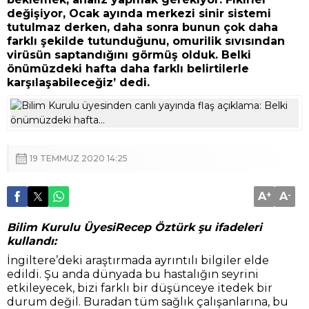
değişiyor, Ocak ayında merkezi sinir sistemi
tutulmaz derken, daha sonra bunun çok daha
farklı şekilde tutunduğunu, omurilik sıvısından
virüsün saptandığını görmüş olduk. Belki
önümüzdeki hafta daha farklı belirtilerle
karşılaşabileceğiz’ dedi.
19 TEMMUZ 2020 14:25
A
+
A
-
Bilim Kurulu ÜyesiRecep Öztürk şu ifadeleri
kullandı:
İngiltere’deki araştırmada ayrıntılı bilgiler elde
edildi. Şu anda dünyada bu hastalığın seyrini
etkileyecek, bizi farklı bir düşünceye itedek bir
durum değil. Buradan tüm sağlık çalışanlarına, bu