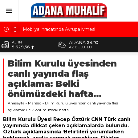
Mobilya ihracatında Avrupa ivmesi
Göz için “Akıllı Mercek” herkes için uygun mu?
ADANA
24°C
ALTIN
5.629,56
AK Parti İl Başkanı Özkan: Adanalıların bir metrekare
AZ BULUTLU
malını kimseye yedirmeyiz!
BİST
Bilim Kurulu üyesinden
10.824,63
Hacı Karaaslan’ın kiraladığı arsanın resmi kiracısı
bakın kim çıktı!
canlı yayında flaş
DOLAR
42,2340
Kuru meyve sektörü 2 milyar dolar ihracat hedefi
açıklama: Belki
için Ankara’dan destek istedi
EURO
önümüzdeki hafta…
48,8802
Anasayfa
»
Manşet
»
Bilim Kurulu üyesinden canlı yayında flaş
açıklama: Belki önümüzdeki hafta…
Bilim Kurulu Üyesi Recep Öztürk CNN Türk canlı
yayınında dikkat çeken açıklamalarda bulundu.
Öztürk açıklamasında ‘Belirtileri yorumlarken
beklemek, analiz yapmak gerekiyor. Fikirler