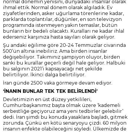
normal dönemin yenisini, dünyadaki insanlar olarak
ihmal ettik. Normal dönem olarak algıladık. Ev
ziyafetlerinden, asker uğurlama törenlerine kadar,
parklarda toplantılar, düğünler, en son televizyon
programında istenmeyen yakın temaslar, bütün
bunların bir bedeli olacaktı. Kuralları ne kadar ihlal
ederseniz karşınıza hasta sayıları olarak geliyor.
Şu andaki eğilime göre 20-24 Temmuzlar civarında
500’ün altına inebiliriz. Ama birden insanlar
değişebiliyor. Takımınız şampiyon oluyor, birden
sanki bu kurallar geçerli değil hale geliyor. Halbuki
bu salgının 2021’i kapsayacağı net şekilde
belirtiliyor. İkinci dalga belirtiliyor.
İran günde 2500 vaka görmeye devam ediyor.
‘İNANIN BUNLAR TEK TEK BELİRLENDİ’
Devletimizin en üst düzey yetkilileri,
Cumhurbaşkanımız başta olmak üzere ‘kademeli
serbestliğe geçiyoruz ama yeni tedbirler gelebilir’
dedi. İran şimdi bu konuda yasaklara başladı, gitmek
zorunda. Çünkü en kötü senaryoyu çizdi. 60 milyon
insanın enfekte olabileceğini söyledi. Ülkemizde de