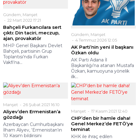
Gündem
,
Manşet
22 Mart 2022 17:21
Bahçeli Furkancılara sert
çıktı: Din taciri, meczup,
Gündem
,
Manşet
ajan, provakatör
4 Temmuz 2026 12:05
MHP Genel Başkanı Devlet
AK Parti’nin yeni il başkanı
Bahçeli, partisinin Grup
Özkan oldu
Toplantısı’nda Furkan
AK Parti Adana İl
Vakfı’na...
Başkanlığı’na atanan Mustafa
Özkan, kamuoyuna yönelik
ilk...
Manşet
26 Şubat 2021 16:10
Aliyev’den Ermenistan’a
Manşet
17 Kasım 2021 12:40
gözdağı
CHP’den bir hamle daha!
Genel Merkez’de FETÖ’ye
Azerbaycan Cumhurbaşkanı
teminat
İlham Aliyev, ‘Ermenistan’ın
10 Kasım bildirisini
KHK ile ihraç edilen