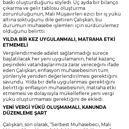
baskı oluşturduğunu söyledi. Üç ayda bir bilanço
çıkarma ve gelir tablosu oluşturma
zorunluluğunun, Mali Müşavirleri ezici bir iş yükü
altına soktuğunu dile getiren Çalışkan, bu
durumun muhasebe işlemleri için sürdürülemez
olduğunu belirtti.
YILDA BİR KEZ UYGULANMALI, MATRAHA ETKİ
ETMEMELİ
Vergilendirmede adalet sağlanmadığı sürece
başlatılacak her yeni uygulamanın, helal kazanç
peşindeki vatandaşlarımıza zarar vereceğini ifade
eden Çalışkan, enflasyon muhasebesinin tüm
yönleriyle yeniden değerlendirilmesi gerektiğini
savundu. Yılda bir defa uygulanması gerektiğini
belirttiği enflasyon muhasebesinin, matraha etki
etmemesi ve dolayısıyla mükelleflere yeni vergi
yükü oluşturmaması gerektiğini de ekledi.
YENİ VERGİ YÜKÜ OLUŞMAMALI, KANUNDA
DÜZENLEME ŞART
Çalışkan, son olarak, “Serbest Muhasebeci, Mali