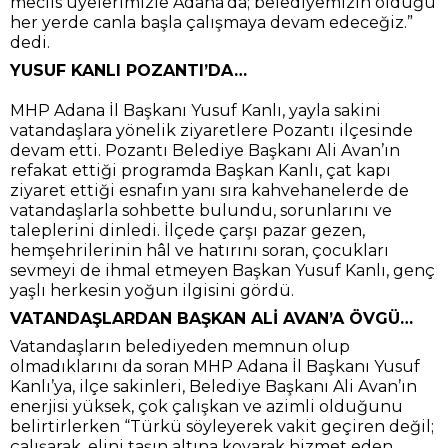
meclis üyelerimizle Adana’da; belediyemizin olduğu
her yerde canla başla çalışmaya devam edeceğiz.”
dedi.
YUSUF KANLI POZANTI’DA…
MHP Adana İl Başkanı Yusuf Kanlı, yayla sakini
vatandaşlara yönelik ziyaretlere Pozantı ilçesinde
devam etti. Pozantı Belediye Başkanı Ali Avan’ın
refakat ettiği programda Başkan Kanlı, çat kapı
ziyaret ettiği esnafın yanı sıra kahvehanelerde de
vatandaşlarla sohbette bulundu, sorunlarını ve
taleplerini dinledi. İlçede çarşı pazar gezen,
hemşehrilerinin hâl ve hatırını soran, çocukları
sevmeyi de ihmal etmeyen Başkan Yusuf Kanlı, genç
yaşlı herkesin yoğun ilgisini gördü.
VATANDAŞLARDAN BAŞKAN ALİ AVAN’A ÖVGÜ…
Vatandaşların belediyeden memnun olup
olmadıklarını da soran MHP Adana İl Başkanı Yusuf
Kanlı’ya, ilçe sakinleri, Belediye Başkanı Ali Avan’ın
enerjisi yüksek, çok çalışkan ve azimli olduğunu
belirtirlerken “Türkü söyleyerek vakit geçiren değil;
çalışarak, elini taşın altına koyarak hizmet eden