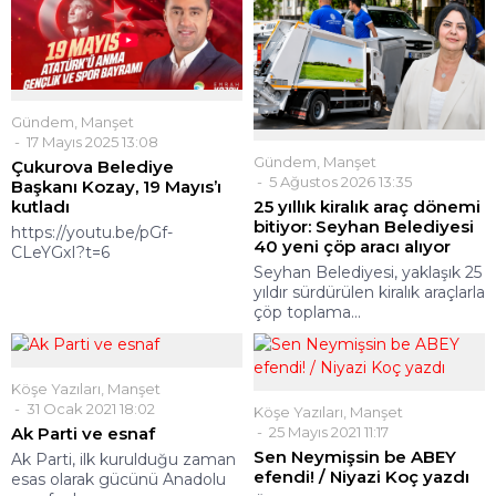
Gündem
,
Manşet
17 Mayıs 2025 13:08
Gündem
,
Manşet
Çukurova Belediye
5 Ağustos 2026 13:35
Başkanı Kozay, 19 Mayıs’ı
25 yıllık kiralık araç dönemi
kutladı
bitiyor: Seyhan Belediyesi
https://youtu.be/pGf-
40 yeni çöp aracı alıyor
CLeYGxI?t=6
Seyhan Belediyesi, yaklaşık 25
yıldır sürdürülen kiralık araçlarla
çöp toplama...
Köşe Yazıları
,
Manşet
31 Ocak 2021 18:02
Köşe Yazıları
,
Manşet
Ak Parti ve esnaf
25 Mayıs 2021 11:17
Sen Neymişsin be ABEY
Ak Parti, ilk kurulduğu zaman
efendi! / Niyazi Koç yazdı
esas olarak gücünü Anadolu