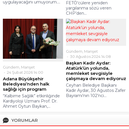
uygulayacağını umuyorum....
FETÖ’cülere yeniden
yargılanma sözü veren
CHP’den...
Gündem
,
Manşet
30 Ağustos 2024 14:08
Başkan Kadir Aydar:
Gündem
,
Manşet
Atatürk’ün yolunda,
24 Şubat 2026 14:00
memleket sevgisiyle
çalışmaya devam ediyoruz
Adana Büyükşehir
Belediyesi’nden halk
Ceyhan Belediye Başkanı
sağlığı için program
Kadir Aydar, 30 Ağustos Zafer
Bayramı'nın 102’nci...
“Kalbime Sağlık” etkinliğinde
Kardiyoloji Uzmanı Prof. Dr.
Ahmet Oytun Baykan,...
YORUMLAR