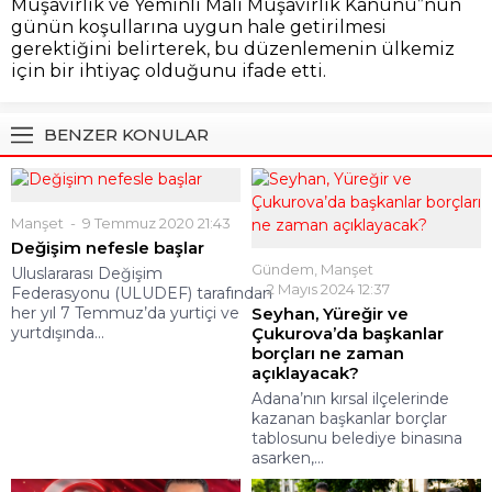
Müşavirlik ve Yeminli Mali Müşavirlik Kanunu”nun
günün koşullarına uygun hale getirilmesi
gerektiğini belirterek, bu düzenlemenin ülkemiz
için bir ihtiyaç olduğunu ifade etti.
BENZER KONULAR
Manşet
9 Temmuz 2020 21:43
Değişim nefesle başlar
Gündem
,
Manşet
Uluslararası Değişim
2 Mayıs 2024 12:37
Federasyonu (ULUDEF) tarafından
her yıl 7 Temmuz’da yurtiçi ve
Seyhan, Yüreğir ve
yurtdışında...
Çukurova’da başkanlar
borçları ne zaman
açıklayacak?
Adana’nın kırsal ilçelerinde
kazanan başkanlar borçlar
tablosunu belediye binasına
asarken,...