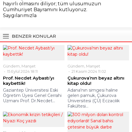
hayırlı olmasını diliyor; tüm ulusumuzun
Cumhuriyet Bayramını kutluyoruz.
Saygılarımızla
BENZER KONULAR
Gündem
,
Manşet
Gündem
,
Manşet
15 Eylül 2024 18:11
21 Kasım 2024 11:02
Prof. Necdet Aybastı’yı
Çukurova’nın beyaz altını
kaybettik!
kitap oldu!
Gaziantep Üniversitesi Eski
Adana'nın simgesi haline
Öğretim Üyesi Genel Cerrahi
gelen pamuk, Çukurova
Uzmanı Prof. Dr.Necdet...
Üniversitesi (ÇÜ) Eczacılık
Fakültesi...