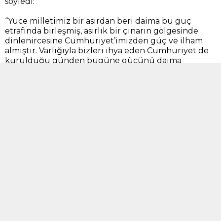
söyledi:
“Yüce milletimiz bir asırdan beri daima bu güç
etrafında birleşmiş, asırlık bir çınarın gölgesinde
dinlenircesine Cumhuriyet’imizden güç ve ilham
almıştır. Varlığıyla bizleri ihya eden Cumhuriyet de
kurulduğu günden bugüne gücünü daima
devletimiz ve milletimizden almıştır.
TARİHE ALTIN HARFLERLE YAZILAN
DESTAN TÜRKİYE CUMHURİYETİ’NİN TEMELİNİ
OLUŞTURMUŞTUR
Kuruluş ve kurtuluşumuzun mimarı Gazi Mustafa
Kemal Atatürk’ün yüce milletimize duyduğu sonsuz
güvenle çıktığı Millî Mücadele yolunda ecdadımızın
gösterdiği büyük kahramanlık, fedakârlık ve
mücadele azmiyle tüm dünyaya örnek teşkil edecek
bir kurtuluş destanı yazılmıştır. Dünya tarihine altın
harflerle kazınan bu destan, Türkiye
Cumhuriyeti’nin temelini oluşturmuştur.
Devletimizin attığı birçok adım ve gerçekleştirdiği
birçok faaliyetle 100 yıldır daha da güçlenen ve
köklenen Cumhuriyet’imizin ışığında bugün