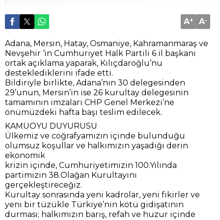
A
+
A
-
Adana, Mersin, Hatay, Osmaniye, Kahramanmaraş ve
Nevşehir ‘in Cumhuriyet Halk Partili 6 il başkanı
ortak açıklama yaparak, Kılıçdaroğlu’nu
desteklediklerini ifade etti.
Bildiriyle birlikte, Adana’nın 30 delegesinden
29’unun, Mersin’in ise 26 kurultay delegesinin
tamamının imzaları CHP Genel Merkezi’ne
önümüzdeki hafta başı teslim edilecek.
KAMUOYU DUYURUSU
Ülkemiz ve coğrafyamızın içinde bulunduğu
olumsuz koşullar ve halkımızın yaşadığı derin
ekonomik
krizin içinde, Cumhuriyetimizin 100.Yılında
partimizin 38.Olağan Kurultayını
gerçekleştireceğiz.
Kurultay sonrasında yeni kadrolar, yeni fikirler ve
yeni bir tüzükle Türkiye’nin kötü gidişatının
durması; halkımızın barış, refah ve huzur içinde