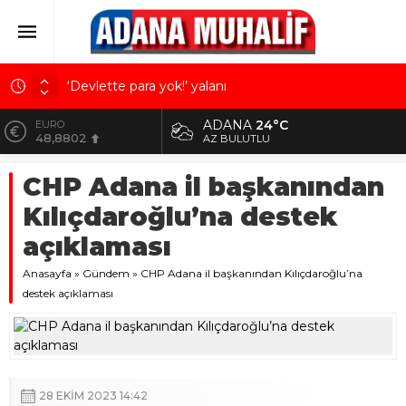
‘Devlette para yok!’ yalanı
Kuru meyve sektörü 2 milyar dolar ihracat hedefi
ADANA
24°C
ALTIN
için Ankara’dan destek istedi
5.629,56
AZ BULUTLU
Mobilya ihracatında Avrupa ivmesi
BİST
CHP Adana il başkanından
10.824,63
Göz için “Akıllı Mercek” herkes için uygun mu?
Kılıçdaroğlu’na destek
Devletin iki bilançosu: Görünen bütçe, bütçe dışı
DOLAR
42,2340
riskler ve hazineyi bekleyen yük
açıklaması
EURO
Anasayfa
48,8802
»
Gündem
»
CHP Adana il başkanından Kılıçdaroğlu’na
destek açıklaması
28 EKIM 2023 14:42