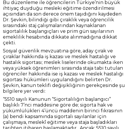
Bu düzenleme ile öğrencilerin Türkiye’nin büyük
ihtiyaç duyduğu mesleki eğitime özendirilmesi
açısından da son derece önem taşıdığını kaydeden
Dr. Şevkin, bilindiği gibi çıraklık veya öğrencilik
sırasındaki staj çalışmalarından kaynaklanan
sigortalılık başlangıçları ve prim gün sayılarının
emeklilik hesabında dikkate alınmadığına dikkat
çekti.
Sosyal güvenlik mevzuatına göre, aday çırak ve
çıraklar hakkında iş kazası ve meslek hastalığı ve
hastalık sigortası; meslek liselerinde okumakta iken
veya yüksek öğrenimleri sırasında staja tabi tutulan
öğrenciler hakkında ise iş kazası ve meslek hastalığı
sigortası hükümleri uygulandığını belirten Dr.
Şevkin, kanun teklifi değişikliğinin gerekçesinde şu
bilgilere yer verdi:
“5510 sayılı Kanunun “Sigortalılığın başlangıcı”
başlıklı 7’nci maddesine göre de; sigorta hak ve
yükümlülükleri 4’üncü maddenin birinci fıkrasının
(a) bendi kapsamında sigortalı sayılanlar için
çalışmaya, meslekî eğitime veya staja başladıkları
tarihten itibaren başlamaktadır. Ancak; 5510 sayılı