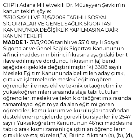
CHP’li Adana Milletvekili Dr. Müzeyyen Şevkin’in
kanun teklifi şöyle:
“5510 SAYILI VE 31/5/2006 TARİHLİ SOSYAL
SİGORTALAR VE GENEL SAĞLIK SİGORTASI
KANUNU’NDA DEĞİŞİKLİK YAPILMASINA DAİR
KANUN TEKLİFİ
MADDE 1-
31/5/2006 tarihli ve 5510 sayılı Sosyal
Sigortalar ve Genel Sağlık Sigortası Kanununun
41’inci maddesinin birinci fıkrasına aşağıdaki bent
ilave edilmiş ve dördüncü fıkrasının (a) bendi
aşağıdaki şekilde değiştirilmiştir.”k) 3308 sayılı
Mesleki Eğitim Kanununda belirtilen aday çırak,
çırak ve işletmelerde meslekî eğitim gören
öğrenciler ile meslekî ve teknik ortaöğretim ile
yükseköğrenimleri sırasında staja tabi tutulan
öğrenciler, mesleki ve teknik ortaöğretim sırasında
tamamlayıcı eğitim ya da alan eğitimi gören
öğrenciler, kamu kurum ve kuruluşları tarafından
desteklenen projelerde görevli bursiyerler ile 2547
sayılı Yükseköğretim Kanununun 46’ncı maddesine
tabi olarak kısmi zamanlı çalıştırılan öğrencilerin
çıraklık ve staj süreleri,” a) Birinci fıkranın (a), (b), (d),