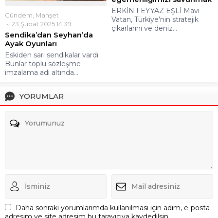
ERKİN FEYYAZ EŞLİ Mavi
Gündem
,
Manşet
Vatan, Türkiye’nin stratejik
23 Şubat 2025 14:39
çıkarlarını ve deniz...
Sendika’dan Seyhan’da
Ayak Oyunları
Eskiden sarı sendikalar vardı.
Bunlar toplu sözleşme
imzalama adı altında...
YORUMLAR
Daha sonraki yorumlarımda kullanılması için adım, e-posta
adresim ve site adresim bu tarayıcıya kaydedilsin.