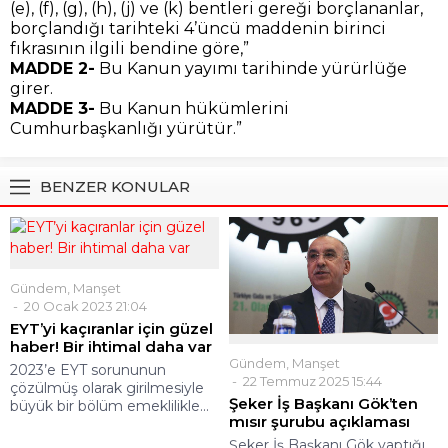
(e), (f), (g), (h), (j) ve (k) bentleri gereği borçlananlar,
borçlandığı tarihteki 4’üncü maddenin birinci
fıkrasının ilgili bendine göre,”
MADDE 2-
Bu Kanun yayımı tarihinde yürürlüğe
girer.
MADDE 3-
Bu Kanun hükümlerini
Cumhurbaşkanlığı yürütür.”
BENZER KONULAR
Gündem
,
Manşet
20 Ocak 2023 21:04
EYT’yi kaçıranlar için güzel
haber! Bir ihtimal daha var
Gündem
,
Manşet
2023’e EYT sorununun
22 Temmuz 2025 15:44
çözülmüş olarak girilmesiyle
Şeker İş Başkanı Gök’ten
büyük bir bölüm emeklilikle...
mısır şurubu açıklaması
Şeker İş Başkanı Gök yaptığı