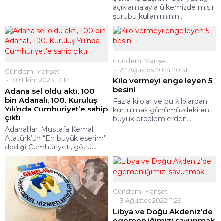
açıklamalayla ülkemizde mısır
şurubu kullanımının...
Gündem
,
Manşet
22 Ağustos 2024 20:31
Gündem
,
Manşet
30 Ekim 2023 13:12
Kilo vermeyi engelleyen 5
besin!
Adana sel oldu aktı, 100
bin Adanalı, 100. Kuruluş
Fazla kilolar ve bu kilolardan
Yılı’nda Cumhuriyet’e sahip
kurtulmak günümüzdeki en
çıktı
büyük problemlerden...
Adanalılar; Mustafa Kemal
Atatürk’ün “En büyük eserim”
dediği Cumhuriyeti, gözü...
Gündem
,
Manşet
3 Ağustos 2022 11:29
Libya ve Doğu Akdeniz’de
egemenliğimizi savunmak