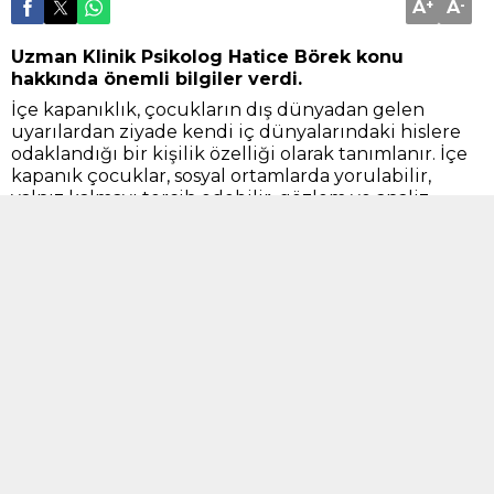
A
+
A
-
Uzman Klinik Psikolog Hatice Börek konu
hakkında önemli bilgiler verdi.
İçe kapanıklık, çocukların dış dünyadan gelen
uyarılardan ziyade kendi iç dünyalarındaki hislere
odaklandığı bir kişilik özelliği olarak tanımlanır. İçe
kapanık çocuklar, sosyal ortamlarda yorulabilir,
yalnız kalmayı tercih edebilir, gözlem ve analiz
yapmaya meyilli olabilirler.
İçe kapanıklığın sebepleri arasında genetik yatkınlık,
baskıcı ebeveyn, aile içi şiddet, duygusal yoksunluk,
başarısızlık korkusu, küçümseyici tavırlar ve stres
yer alabilir. İçe kapanık çocuklara nasıl davranılması
gerektiği konusunda, hazırlıklı olmalarını sağlamak,
onları anlamak, onlara zaman tanımak ve onları
zorlamamak önemlidir.
İçe kapanıklık, çocukların hayatlarında önemli bir
rol oynayabilir. Bu nedenle, çocukların içe