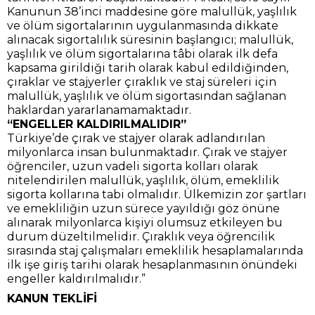
Kanunun 38’inci maddesine göre malullük, yaşlılık
ve ölüm sigortalarının uygulanmasında dikkate
alınacak sigortalılık süresinin başlangıcı; malullük,
yaşlılık ve ölüm sigortalarına tâbi olarak ilk defa
kapsama girildiği tarih olarak kabul edildiğinden,
çıraklar ve stajyerler çıraklık ve staj süreleri için
malullük, yaşlılık ve ölüm sigortasından sağlanan
haklardan yararlanamamaktadır.
“ENGELLER KALDIRILMALIDIR”
Türkiye’de çırak ve stajyer olarak adlandırılan
milyonlarca insan bulunmaktadır. Çırak ve stajyer
öğrenciler, uzun vadeli sigorta kolları olarak
nitelendirilen malullük, yaşlılık, ölüm, emeklilik
sigorta kollarına tabi olmalıdır. Ülkemizin zor şartları
ve emekliliğin uzun sürece yayıldığı göz önüne
alınarak milyonlarca kişiyi olumsuz etkileyen bu
durum düzeltilmelidir. Çıraklık veya öğrencilik
sırasında staj çalışmaları emeklilik hesaplamalarında
ilk işe giriş tarihi olarak hesaplanmasının önündeki
engeller kaldırılmalıdır.”
KANUN TEKLİFİ