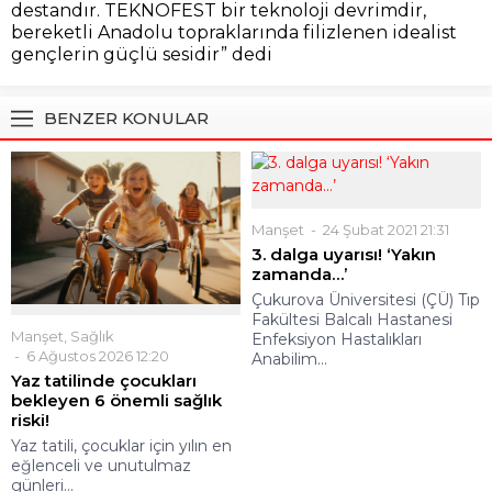
destandır. TEKNOFEST bir teknoloji devrimdir,
bereketli Anadolu topraklarında filizlenen idealist
gençlerin güçlü sesidir” dedi
BENZER KONULAR
Manşet
24 Şubat 2021 21:31
3. dalga uyarısı! ‘Yakın
zamanda…’
Çukurova Üniversitesi (ÇÜ) Tıp
Fakültesi Balcalı Hastanesi
Manşet
,
Sağlık
Enfeksiyon Hastalıkları
6 Ağustos 2026 12:20
Anabilim...
Yaz tatilinde çocukları
bekleyen 6 önemli sağlık
riski!
Yaz tatili, çocuklar için yılın en
eğlenceli ve unutulmaz
günleri...