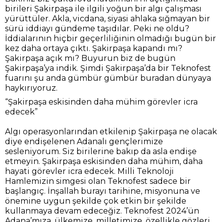
birileri Şakirpaşa ile ilgili yoğun bir algı çalışması
yürüttüler. Akla, vicdana, siyasi ahlaka sığmayan bir
sürü iddiayı gündeme taşıdılar. Peki ne oldu?
İddialarının hiçbir geçerliliğinin olmadığı bugün bir
kez daha ortaya çıktı. Şakirpaşa kapandı mı?
Şakirpaşa açık mı? Buyurun biz de bugün
Şakirpaşa’ya indik. Şimdi Şakirpaşa’da bir Teknofest
fuarını şu anda gümbür gümbür buradan dünyaya
haykırıyoruz.
“Şakirpaşa eskisinden daha mühim görevler icra
edecek”
Algı operasyonlarından etkilenip Şakirpaşa ne olacak
diye endişelenen Adanalı gençlerimize
sesleniyorum. Siz birilerine bakıp da asla endişe
etmeyin. Şakirpaşa eskisinden daha mühim, daha
hayati görevler icra edecek. Milli Teknoloji
Hamlemizin simgesi olan Teknofest sadece bir
başlangıç. İnşallah burayı tarihine, misyonuna ve
önemine uygun şekilde çok etkin bir şekilde
kullanmaya devam edeceğiz. Teknofest 2024’ün
Adana’mıza, ülkemize, milletimize, özellikle gözleri