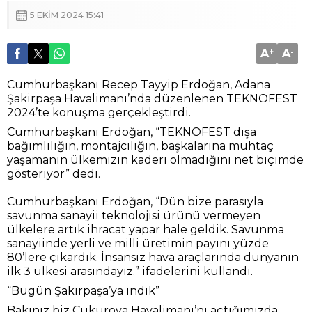
5 EKIM 2024 15:41
A
+
A
-
Cumhurbaşkanı Recep Tayyip Erdoğan, Adana
Şakirpaşa Havalimanı’nda düzenlenen TEKNOFEST
2024’te konuşma gerçekleştirdi.
Cumhurbaşkanı Erdoğan, “TEKNOFEST dışa
bağımlılığın, montajcılığın, başkalarına muhtaç
yaşamanın ülkemizin kaderi olmadığını net biçimde
gösteriyor” dedi.
Cumhurbaşkanı Erdoğan, “Dün bize parasıyla
savunma sanayii teknolojisi ürünü vermeyen
ülkelere artık ihracat yapar hale geldik. Savunma
sanayiinde yerli ve milli üretimin payını yüzde
80’lere çıkardık. İnsansız hava araçlarında dünyanın
ilk 3 ülkesi arasındayız.” ifadelerini kullandı.
“Bugün Şakirpaşa’ya indik”
Bakınız biz Çukurova Havalimanı’nı açtığımızda