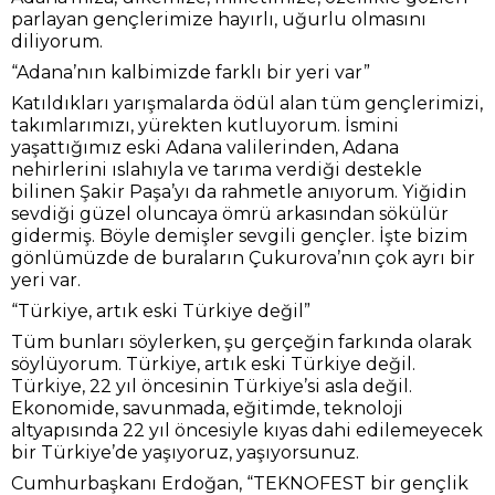
parlayan gençlerimize hayırlı, uğurlu olmasını
diliyorum.
“Adana’nın kalbimizde farklı bir yeri var”
Katıldıkları yarışmalarda ödül alan tüm gençlerimizi,
takımlarımızı, yürekten kutluyorum. İsmini
yaşattığımız eski Adana valilerinden, Adana
nehirlerini ıslahıyla ve tarıma verdiği destekle
bilinen Şakir Paşa’yı da rahmetle anıyorum. Yiğidin
sevdiği güzel oluncaya ömrü arkasından sökülür
gidermiş. Böyle demişler sevgili gençler. İşte bizim
gönlümüzde de buraların Çukurova’nın çok ayrı bir
yeri var.
“Türkiye, artık eski Türkiye değil”
Tüm bunları söylerken, şu gerçeğin farkında olarak
söylüyorum. Türkiye, artık eski Türkiye değil.
Türkiye, 22 yıl öncesinin Türkiye’si asla değil.
Ekonomide, savunmada, eğitimde, teknoloji
altyapısında 22 yıl öncesiyle kıyas dahi edilemeyecek
bir Türkiye’de yaşıyoruz, yaşıyorsunuz.
Cumhurbaşkanı Erdoğan, “TEKNOFEST bir gençlik