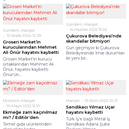
Gündem
,
Manşet
14 Haziran 2022 15:02
Gündem
,
Manşet
10 Aralık 2024 13:39
Çukurova Belediyesi’nde
skandallar bitmiyor!
Groseri Market’in
kurucularından Mehmet
Gün geçmiyor ki Çukurova
Ali Önür hayatını kaybetti
Belediyesinde İmar durumları
ile yeni bir...
Groseri Market'in kurucu
ortaklarından Mehmet Ali
Önür, hayatını kaybetti.
Önür'ün...
Ekonomi
,
Manşet
Manşet
10 Ekim 2020 10:31
10 Mayıs 2022 12:10
Sendikacı Yılmaz Uçar
Ekmeğe zam kaçınılmaz
hayatını kaybetti
mı? / Editör’den
Türk İş’e bağlı Metal İş
Temel gıda ürünlerinden
Sendikası Adana Şube