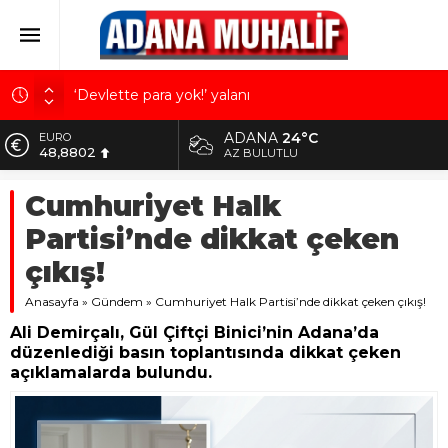
‘Devlette para yok!’ yalanı
Kuru meyve sektörü 2 milyar dolar ihracat hedefi
ADANA
24°C
ALTIN
için Ankara’dan destek istedi
5.629,56
AZ BULUTLU
Mobilya ihracatında Avrupa ivmesi
BİST
Cumhuriyet Halk
10.824,63
Göz için “Akıllı Mercek” herkes için uygun mu?
Partisi’nde dikkat çeken
Devletin iki bilançosu: Görünen bütçe, bütçe dışı
DOLAR
42,2340
riskler ve hazineyi bekleyen yük
çıkış!
EURO
Anasayfa
48,8802
»
Gündem
»
Cumhuriyet Halk Partisi’nde dikkat çeken çıkış!
Ali Demirçalı, Gül Çiftçi Binici’nin Adana’da
düzenlediği basın toplantısında dikkat çeken
açıklamalarda bulundu.