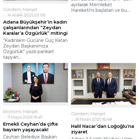
ayrılarak Memleket
Gündem
,
Manşet
Hareketi'ni başlatan ve bu...
14 Aralık 2025 20:06
Adana Büyükşehir’in kadın
çalışanlarından “Zeydan
Karalar’a Özgürlük” mitingi
“Kadınların Gücüne Güç Katan
Zeydan Başkanımıza
Özgürlük” yazılı pankart
taşıyan...
Ekonomi
,
Manşet
Gündem
,
Manşet
11 Mayıs 2026 16:47
16 Nisan 2025 16:48
Emekli Ceyhan’da çifte
Halil Nacar’dan Loğoğlu’na
bayram yaşayacak!
ziyaret
Ceyhan Belediye Başkan
Adana İl Sağlık Müdürü Uzm.