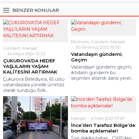
BENZER KONULAR
Ekonomi
,
Gündem
,
Manşet
30 Temmuz 2023 19:00
Gündem
,
Manşet
24 Mayıs 2024 13:33
Vatandaşın gündemi;
Geçim
ÇUKUROVA’DA HEDEF
YAŞLILARIN YAŞAM
Vatandaşın gündemi geçim,
KALİTESİNİ ARTIRMAK
iktidarın gündemi bu
seçimleri atlattık darısı yerel...
Çukurova Belediyesi, 65 üstü
vatandaşlara yönelik ücretsiz
olarak sunduğu fizik...
Manşet
4 Mart 2021 07:47
İnce’den Tarafsız Bölge’de
bomba açıklamalar!
Son dakika haber... CHP'den