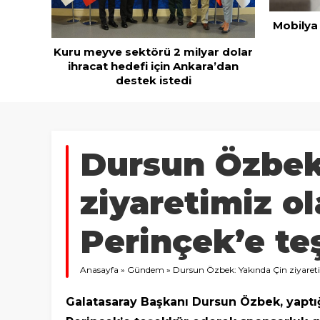
nı
Mobilya
Kuru meyve sektörü 2 milyar dolar
ihracat hedefi için Ankara’dan
destek istedi
Dursun Özbek
ziyaretimiz o
Perinçek’e te
Anasayfa
»
Gündem
»
Dursun Özbek: Yakında Çin ziyareti
Galatasaray Başkanı Dursun Özbek, yaptı