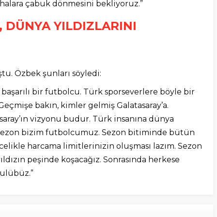
halara çabuk dönmesini bekliyoruz.”
, DÜNYA YILDIZLARINI
u. Özbek şunları söyledi:
başarılı bir futbolcu. Türk sporseverlere böyle bir
eçmişe bakın, kimler gelmiş Galatasaray’a.
latasaray’ın vizyonu budur. Türk insanına dünya
u sezon bizim futbolcumuz. Sezon bitiminde bütün
celikle harcama limitlerinizin oluşması lazım. Sezon
ıldızın peşinde koşacağız. Sonrasında herkese
kulübüz.”