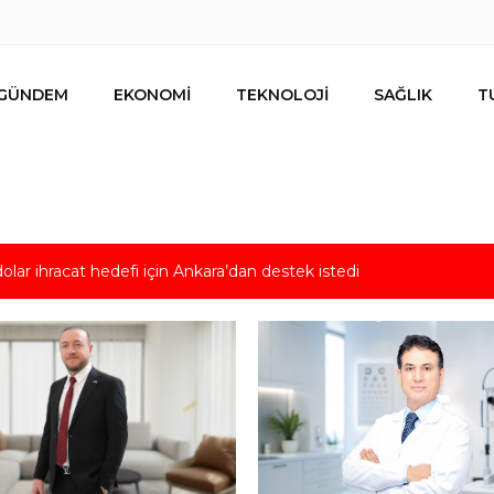
GÜNDEM
EKONOMİ
TEKNOLOJİ
SAĞLIK
T
lar ihracat hedefi için Ankara’dan destek istedi
mesi
s için uygun mu?
 bütçe, bütçe dışı riskler ve hazineyi bekleyen yük