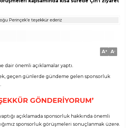
örüşmeleri kapsamında kısa sürede Çin’i ziyaret
A
+
A
-
dair önemli açıklamalar yaptı.
ek, geçen günlerde gündeme gelen sponsorluk
.
TEŞEKKÜR GÖNDERİYORUM’
yaptığı açıklamada sponsorluk hakkında önemli
tığımız sponsorluk görüşmeleri sonuçlanmak üzere.