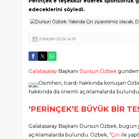
Perinçek’e teşekkür ederek sponsorluk g
edeceklerini söyledi.
21 KASIM 2024 14:19
Galatasaray
Başkanı
Dursun Özbek
gündeme 
Osimhen, Icardi hakkında konuşan Özb
hakkında da önemli açıklamalarda bulundu
‘PERİNÇEK’E BÜYÜK BİR 
Galatasaray Başkanı Dursun Özbek, bugün 
açıklamalarda bulundu. Özbek, “
Çin
ile yap