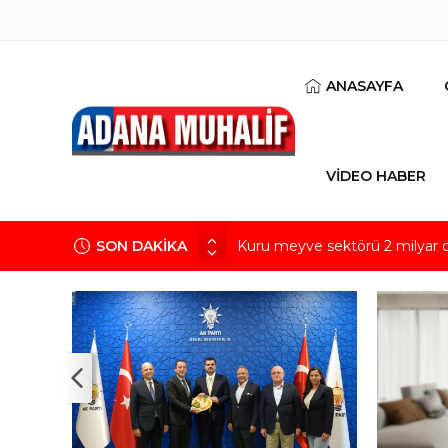
ANASAYFA
VİDEO HABER
Kuru meyve sektörü 2 milyar do
SON DAKİKA
Mobilya ihracatında Avrupa iv
Göz için “Akıllı Mercek” herke
Devletin iki bilançosu: Görünen
‘Devlette para yok!’ yalanı