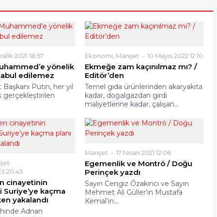
ralık 2021 18:57
Ekonomi
,
Manşet
10 Mayıs 2022 12:10
 Muhammed’e yönelik
Ekmeğe zam kaçınılmaz mı? /
kabul edilemez
Editör’den
Başkanı Putin, her yıl
Temel gıda ürünlerinden akaryakıta
k gerçekleştirilen
kadar, doğalgazdan girdi
maliyetlerine kadar, çalışan...
Manşet
17 Nisan 2021 12:06
şet
Egemenlik ve Montrö / Doğu
3 20:45
Perinçek yazdı
en cinayetinin
Sayın Cengiz Özakıncı ve Sayın
si Suriye’ye kaçma
Mehmet Ali Güller’in Mustafa
ken yakalandı
Kemal’in...
rihinde Adnan