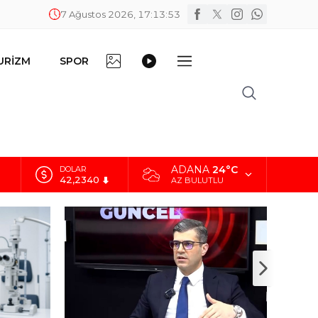
7 Ağustos 2026, 17:13:54
FOTO
VİDEO
URİZM
SPOR
DİĞER
GALERİ
GALERİ
ADANA
24°C
EURO
48,8802
AZ BULUTLU
ALTIN
5.629,56
BİST
10.824,63
DOLAR
42,2340