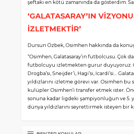
şeftaki en kötü zamanında da gösterdim. Sa
‘GALATASARAY’IN VİZYONU
İZLETMEKTİR’
Dursun Özbek, Osimhen hakkında da konuşt
“Osimhen, Galatasaray’ın futbolcusu. Çok da 
futbolcuyu izletmekten gurur duyuyoruz. G
Drogba’sı, Sneijder’i, Hagi’si, Icardi’si… Ga
yıldızlarını izletme görevi var. Osimhen b
kulüpler Osimhen’i transfer etmek ister. Ön
sonuna kadar ligdeki şampiyonluğun ve 5. y
dünya yıldızlarını seyrettirmek isteyen bir 
BENZER KONULAR