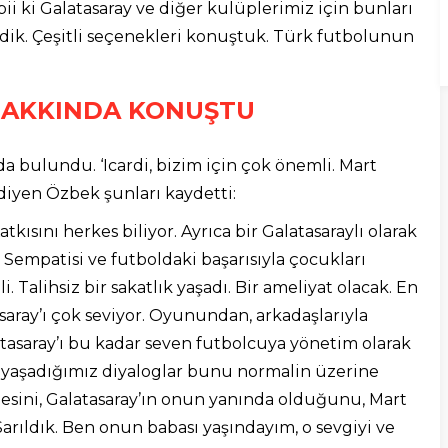
i ki Galatasaray ve diğer kulüplerimiz için bunları
ik. Çeşitli seçenekleri konuştuk. Türk futbolunun
HAKKINDA KONUŞTU
 bulundu. ‘Icardi, bizim için çok önemli. Mart
diyen Özbek şunları kaydetti:
atkısını herkes biliyor. Ayrıca bir Galatasaraylı olarak
. Sempatisi ve futboldaki başarısıyla çocukları
. Talihsiz bir sakatlık yaşadı. Bir ameliyat olacak. En
saray’ı çok seviyor. Oyunundan, arkadaşlarıyla
aray’ı bu kadar seven futbolcuya yönetim olarak
ak yaşadığımız diyaloglar bunu normalin üzerine
mesini, Galatasaray’ın onun yanında olduğunu, Mart
rıldık. Ben onun babası yaşındayım, o sevgiyi ve