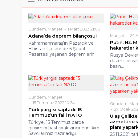
Gündem
,
Manşet
1 Mart 2023 21:05
Adana’da deprem bilançosu!
Manşet
24 A
Putin: Hz.
Kahramanmaraş’ın Pazarcık ve
hakaretler 
Elbistan ilçelerinde 6 Şubat
Pazartesi yaşanan depremlerin...
Rusya Devlet 
düzenli olara
basın...
Gündem
,
Manşet
15 Temmuz 2022 10:54
Gündem
,
Man
Türk yargısı saptadı: 15
27 Ocak 202
Temmuz’un faili NATO
Ulaş Çelikt
azmettirici
Türkiye, 15 Temmuz darbe
planı yapar
girişimini bastırarak zincirlerini kırdı.
Savcılarımız hazırladığı...
25.11.2021 ta