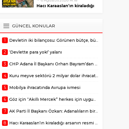
6 Ağustos 2026 14:18
sonrasında verilmelidir."
Mustafa Özkan, Çukurova’da
Hacı Karaaslan’ın kiraladığı
bulunan değerli bir arazinin 10
arsanın resmi kiracısı bakın
yıllığına kiraya verilmesiyle ilgili
kim çıktı!
gerçekleştirilen ihale sürecine
ADANA –
GÜNCEL KONULAR
dair usulsüzlük şüphelerini
AdanaMedyaHaber.com’da
gündeme taşıdı. Özkan,
yayımlanan habere göre,
sürecin takipçisi olduklarını
1
Devletin iki bilançosu: Görünen bütçe, bütçe dışı riskler ve hazineyi bekleyen yük
geçtiğimiz günlerde
belirterek,...
kamuoyunda gündem olan
2
‘Devlette para yok!’ yalanı
Adana Büyükşehir
Belediyesi’ne ait Kurttepe
3
CHP Adana İl Başkanı Orhan Bayram’dan AK Parti İl Başkanı Mustafa Özkan’a cevap!
bölgesindeki yaklaşık 7,5
dönümlük arazinin
4
Kuru meyve sektörü 2 milyar dolar ihracat hedefi için Ankara’dan destek istedi
kiralanmasına ilişkin yeni
detaylar ortaya çıktı. Haberde,
5
Mobilya ihracatında Avrupa ivmesi
söz konusu...
6
Göz için “Akıllı Mercek” herkes için uygun mu?
7
AK Parti İl Başkanı Özkan: Adanalıların bir metrekare malını kimseye yedirmeyiz!
8
Hacı Karaaslan’ın kiraladığı arsanın resmi kiracısı bakın kim çıktı!