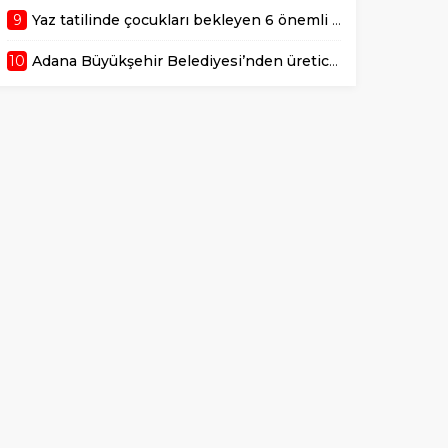
9
Yaz tatilinde çocukları bekleyen 6 önemli sağlık riski!
10
Adana Büyükşehir Belediyesi’nden üreticiye 168 adet süt sağım makinesi