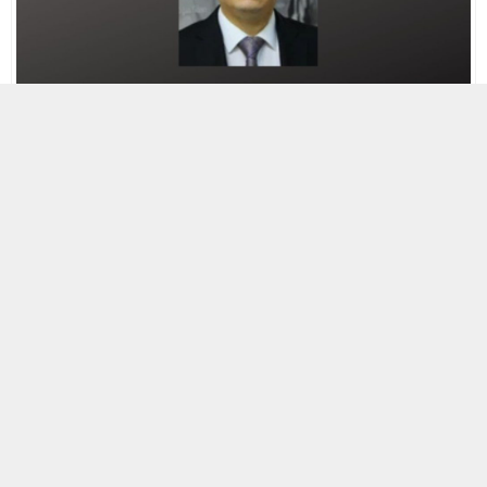
9 KASIM 2025 09:24
A
+
A
-
10 Kasım yaklaştı… Yine aynı manzaralarla karşı
karşıyayız…
Bir kesim var ki, özellikle sosyal
medyada
Atatürk
karşıtlığını tabir-i caizse gemi
azıya aldı. Meselenin Atatürk olmadığını,
Cumhuriyet’in kurucu değerleri olduğunu
biliyoruz. Her türlü tevatür, meczupların anıları,
“benim büyüklerim yaşamış”tan öteye gidemeyen
anlatılarla toplumumuzun millî değerleri hedef
alınıyor. Aynı Ermeni Soykırım yalanında üretilenler