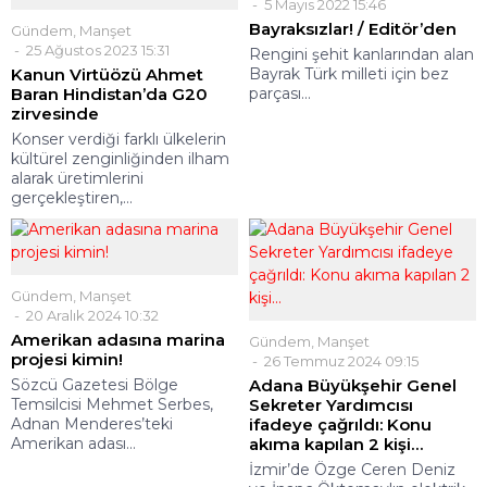
5 Mayıs 2022 15:46
Bayraksızlar! / Editör’den
Gündem
,
Manşet
25 Ağustos 2023 15:31
Rengini şehit kanlarından alan
Kanun Virtüözü Ahmet
Bayrak Türk milleti için bez
Baran Hindistan’da G20
parçası...
zirvesinde
Konser verdiği farklı ülkelerin
kültürel zenginliğinden ilham
alarak üretimlerini
gerçekleştiren,...
Gündem
,
Manşet
20 Aralık 2024 10:32
Amerikan adasına marina
Gündem
,
Manşet
projesi kimin!
26 Temmuz 2024 09:15
Sözcü Gazetesi Bölge
Adana Büyükşehir Genel
Temsilcisi Mehmet Serbes,
Sekreter Yardımcısı
Adnan Menderes’teki
ifadeye çağrıldı: Konu
Amerikan adası...
akıma kapılan 2 kişi…
İzmir’de Özge Ceren Deniz