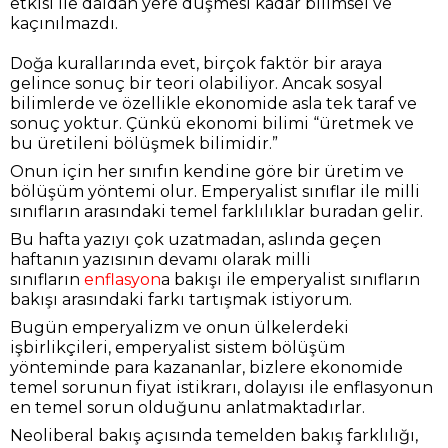
etkisi ile daldan yere düşmesi kadar bilimsel ve
kaçınılmazdı.
Doğa kurallarında evet, birçok faktör bir araya
gelince sonuç bir teori olabiliyor. Ancak sosyal
bilimlerde ve özellikle ekonomide asla tek taraf ve
sonuç yoktur. Çünkü ekonomi bilimi “üretmek ve
bu üretileni bölüşmek bilimidir.”
Onun için her sınıfın kendine göre bir üretim ve
bölüşüm yöntemi olur. Emperyalist sınıflar ile milli
sınıfların arasındaki temel farklılıklar buradan gelir.
Bu hafta yazıyı çok uzatmadan, aslında geçen
haftanın yazısının devamı olarak milli
sınıfların
enflasyon
a bakışı ile emperyalist sınıfların
bakışı arasındaki farkı tartışmak istiyorum.
Bugün emperyalizm ve onun ülkelerdeki
işbirlikçileri, emperyalist sistem bölüşüm
yönteminde para kazananlar, bizlere ekonomide
temel sorunun fiyat istikrarı, dolayısı ile enflasyonun
en temel sorun olduğunu anlatmaktadırlar.
Neoliberal bakış açısında temelden bakış farklılığı,