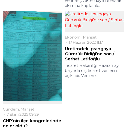
ve İnanç Öktemay'ın elektrik
akımına kapılarak...
Ekonomi
,
Manşet
17 Haziran 2022 11:17
Üretimdeki prangaya
Gümrük Birliği’ne son /
Serhat Latifoğlu
Ticaret Bakanlığı Haziran ayı
başında dış ticaret verilerini
açıkladı. Verilere...
Gündem
,
Manşet
7 Ekim 2025 09:29
CHP’nin ilçe kongrelerinde
neler oldu?