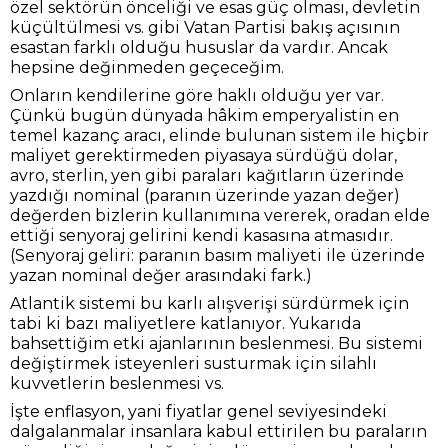
özel sektörün önceliği ve esas güç olması, devletin
küçültülmesi vs. gibi Vatan Partisi bakış açısının
esastan farklı olduğu hususlar da vardır. Ancak
hepsine değinmeden geçeceğim.
Onların kendilerine göre haklı olduğu yer var.
Çünkü bugün dünyada hâkim emperyalistin en
temel kazanç aracı, elinde bulunan sistem ile hiçbir
maliyet gerektirmeden piyasaya sürdüğü dolar,
avro, sterlin, yen gibi paraları kağıtların üzerinde
yazdığı nominal (paranın üzerinde yazan değer)
değerden bizlerin kullanımına vererek, oradan elde
ettiği senyoraj gelirini kendi kasasına atmasıdır.
(Senyoraj geliri: paranın basım maliyeti ile üzerinde
yazan nominal değer arasındaki fark.)
Atlantik sistemi bu karlı alışverişi sürdürmek için
tabi ki bazı maliyetlere katlanıyor. Yukarıda
bahsettiğim etki ajanlarının beslenmesi. Bu sistemi
değiştirmek isteyenleri susturmak için silahlı
kuvvetlerin beslenmesi vs.
İşte enflasyon, yani fiyatlar genel seviyesindeki
dalgalanmalar insanlara kabul ettirilen bu paraların