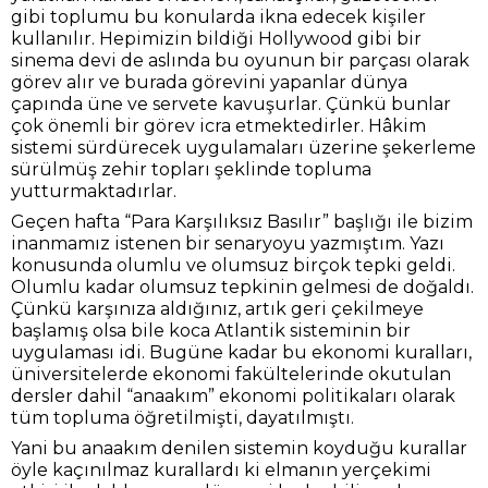
gibi toplumu bu konularda ikna edecek kişiler
kullanılır. Hepimizin bildiği Hollywood gibi bir
sinema devi de aslında bu oyunun bir parçası olarak
görev alır ve burada görevini yapanlar dünya
çapında üne ve servete kavuşurlar. Çünkü bunlar
çok önemli bir görev icra etmektedirler. Hâkim
sistemi sürdürecek uygulamaları üzerine şekerleme
sürülmüş zehir topları şeklinde topluma
yutturmaktadırlar.
Geçen hafta “Para Karşılıksız Basılır” başlığı ile bizim
inanmamız istenen bir senaryoyu yazmıştım. Yazı
konusunda olumlu ve olumsuz birçok tepki geldi.
Olumlu kadar olumsuz tepkinin gelmesi de doğaldı.
Çünkü karşınıza aldığınız, artık geri çekilmeye
başlamış olsa bile koca Atlantik sisteminin bir
uygulaması idi. Bugüne kadar bu ekonomi kuralları,
üniversitelerde ekonomi fakültelerinde okutulan
dersler dahil “anaakım” ekonomi politikaları olarak
tüm topluma öğretilmişti, dayatılmıştı.
Yani bu anaakım denilen sistemin koyduğu kurallar
öyle kaçınılmaz kurallardı ki elmanın yerçekimi