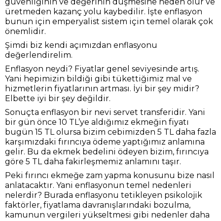
güvenliğinin ve değerinin düşmesine neden olur ve
üretmeden kazanç yolu kaybedilir. İşte enflasyon
bunun için emperyalist sistem için temel olarak çok
önemlidir.
Şimdi biz kendi açımızdan enflasyonu
değerlendirelim.
Enflasyon neydi? Fiyatlar genel seviyesinde artış.
Yani hepimizin bildiği gibi tükettiğimiz mal ve
hizmetlerin fiyatlarının artması. İyi bir şey midir?
Elbette iyi bir şey değildir.
Sonuçta enflasyon bir nevi servet transferidir. Yani
bir gün önce 10 TL’ye aldığımız ekmeğin fiyatı
bugün 15 TL olursa bizim cebimizden 5 TL daha fazla
karşımızdaki fırıncıya ödeme yaptığımız anlamına
gelir. Bu da ekmek bedelini ödeyen bizim, fırıncıya
göre 5 TL daha fakirleşmemiz anlamını taşır.
Peki fırıncı ekmeğe zam yapma konusunu bize nasıl
anlatacaktır. Yani enflasyonun temel nedenleri
nelerdir? Burada enflasyonu tetikleyen psikolojik
faktörler, fiyatlama davranışlarındaki bozulma,
kamunun vergileri yükseltmesi gibi nedenler daha