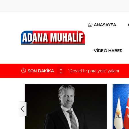
ANASAYFA
VİDEO HABER
SON DAKİKA
‘Devlette para yok!’ yalanı
Kuru meyve sektörü 2 milyar do
Mobilya ihracatında Avrupa iv
Göz için “Akıllı Mercek” herke
Devletin iki bilançosu: Görünen