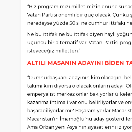
“Biz programımızı milletimizin önüne sunaca
Vatan Partisi önemli bir güç olacak. Çünkü
neredeyse yüzde 50’si ne cumhur İttifakı ne m
Ne bu ittifak ne bu ittifak diyen hayli yoğ
üçüncü bir alternatif var. Vatan Partisi prog
isteyeceğiz milletten.”
ALTILI MASANIN ADAYINI BİDEN T
“Cumhurbaşkanı adayının kim olacağını belir
takımı kim diyorsa o olacak onların adayı. O
emperyalist merkez onlar bakıyorlar ülkele
kazanma ihtimali var onu belirliyorlar ve on
başarabiliyorlar mı? Başaramıyorlar Macaristan
Macaristan’ın İmamoğlu’nu aday gösterdiler. 
Ama Orban yeni Asya’nın siyasetlerini izliyo