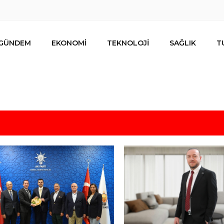
GÜNDEM
EKONOMİ
TEKNOLOJİ
SAĞLIK
T
lar ihracat hedefi için Ankara’dan destek istedi
mesi
s için uygun mu?
 bütçe, bütçe dışı riskler ve hazineyi bekleyen yük