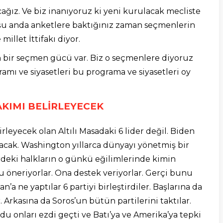
ğız. Ve biz inanıyoruz ki yeni kurulacak mecliste
 şu anda anketlere baktığınız zaman seçmenlerin
illet İttifakı diyor.
un bir seçmen gücü var. Biz o seçmenlere diyoruz
ramı ve siyasetleri bu programa ve siyasetleri oy
AKIMI BELİRLEYECEK
leyecek olan Altılı Masadaki 6 lider değil. Biden
lacak. Washington yıllarca dünyayı yönetmiş bir
rdeki halkların o günkü eğilimlerinde kimin
u öneriyorlar. Ona destek veriyorlar. Gerçi bunu
’a ne yaptılar 6 partiyi birleştirdiler. Başlarına da
Arkasına da Soros’un bütün partilerini taktılar.
rdu onları ezdi geçti ve Batı’ya ve Amerika’ya tepki