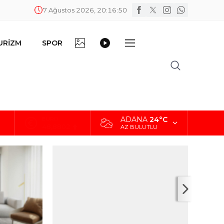
7 Ağustos 2026, 20:16:51
FOTO
VİDEO
URİZM
SPOR
DİĞER
GALERİ
GALERİ
ADANA
24°C
ALTIN
5.629,56
AZ BULUTLU
BİST
10.824,63
DOLAR
42,2340
EURO
48,8802