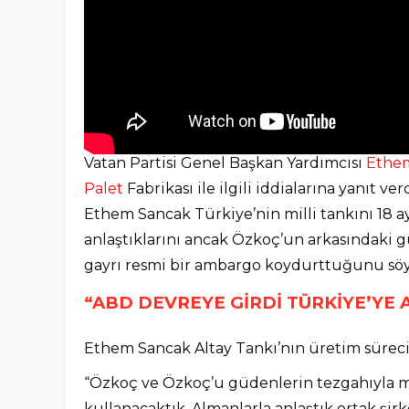
Vatan Partisi Genel Başkan Yardımcısı
Ethe
Palet
Fabrikası ile ilgili iddialarına yanıt ve
Ethem Sancak Türkiye’nin milli tankını 18 a
anlaştıklarını ancak Özkoç’un arkasındaki g
gayrı resmi bir ambargo koydurttuğunu söy
“ABD DEVREYE GİRDİ TÜRKİYE’YE
Ethem Sancak Altay Tankı’nın üretim sürecin
“Özkoç ve Özkoç’u güdenlerin tezgahıyla 
kullanacaktık. Almanlarla anlaştık ortak şi