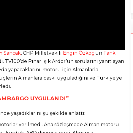
m Sancak
, CHP Milletvekili
Engin Özkoç
‘un
Tank
rdi. TV100’de Pınar Işık Ardor’un sorularını yanıtlayan
yda yapacaklarını, motoru için Almanlarla
üçlerin Almanlara baskı uyguladığını ve Türkiye’ye
ledi.
 AMBARGO UYGULANDI”
de yaşadıklarını şu şekilde anlattı:
motorlar verilmedi. Ana sözleşmede Alman motoru
rket kurduk. ABD devreye girdi. Almanya