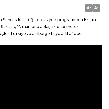
A
+
A
-
m Sancak katıldığı televizyon programında Engin
 Sancak, “Almanlarla anlaştık bize motor
üçler Türkiye’ye ambargo koydurttu” dedi.