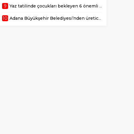
9
Yaz tatilinde çocukları bekleyen 6 önemli sağlık riski!
10
Adana Büyükşehir Belediyesi’nden üreticiye 168 adet süt sağım makinesi