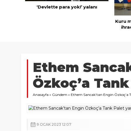
‘Devlette para yok!’ yalanı
rünen
azineyi
Kuru mey
ihraca
Ethem Sancak
Özkoç’a Tank 
Anasayfa
»
Gündem
»
Ethem Sancak’tan Engin Özkoç’a Ta
9 OCAK 2023 12:07