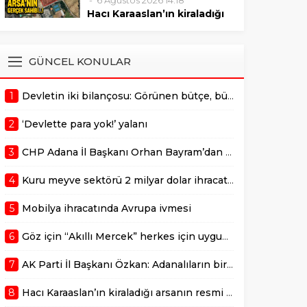
6 Ağustos 2026 14:18
sonrasında verilmelidir."
Mustafa Özkan, Çukurova’da
Hacı Karaaslan’ın kiraladığı
bulunan değerli bir arazinin 10
arsanın resmi kiracısı bakın
yıllığına kiraya verilmesiyle ilgili
kim çıktı!
gerçekleştirilen ihale sürecine
ADANA –
GÜNCEL KONULAR
dair usulsüzlük şüphelerini
AdanaMedyaHaber.com’da
gündeme taşıdı. Özkan,
yayımlanan habere göre,
sürecin takipçisi olduklarını
1
Devletin iki bilançosu: Görünen bütçe, bütçe dışı riskler ve hazineyi bekleyen yük
geçtiğimiz günlerde
belirterek,...
kamuoyunda gündem olan
2
‘Devlette para yok!’ yalanı
Adana Büyükşehir
Belediyesi’ne ait Kurttepe
3
CHP Adana İl Başkanı Orhan Bayram’dan AK Parti İl Başkanı Mustafa Özkan’a cevap!
bölgesindeki yaklaşık 7,5
dönümlük arazinin
4
Kuru meyve sektörü 2 milyar dolar ihracat hedefi için Ankara’dan destek istedi
kiralanmasına ilişkin yeni
detaylar ortaya çıktı. Haberde,
5
Mobilya ihracatında Avrupa ivmesi
söz konusu...
6
Göz için “Akıllı Mercek” herkes için uygun mu?
7
AK Parti İl Başkanı Özkan: Adanalıların bir metrekare malını kimseye yedirmeyiz!
8
Hacı Karaaslan’ın kiraladığı arsanın resmi kiracısı bakın kim çıktı!