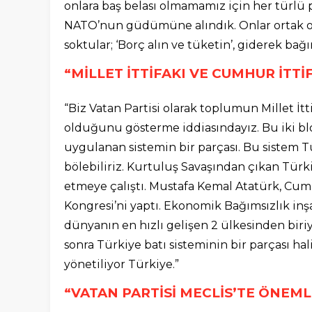
onlara baş belası olmamamız için her türlü p
NATO’nun güdümüne alındık. Onlar ortak oldu
soktular; ‘Borç alın ve tüketin’, giderek bağı
“MİLLET İTTİFAKI VE CUMHUR İTTİ
“Biz Vatan Partisi olarak toplumun Millet İtt
olduğunu gösterme iddiasındayız. Bu iki blok
uygulanan sistemin bir parçası. Bu sistem Tür
bölebiliriz. Kurtuluş Savaşından çıkan Türk
etmeye çalıştı. Mustafa Kemal Atatürk, Cumh
Kongresi’ni yaptı. Ekonomik Bağımsızlık in
dünyanın en hızlı gelişen 2 ülkesinden biriy
sonra Türkiye batı sisteminin bir parçası hali
yönetiliyor Türkiye.”
“VATAN PARTİSİ MECLİS’TE ÖNEML