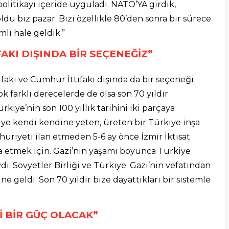
olitikayı içeride uyguladı. NATO’YA girdik,
 biz pazar. Bizi özellikle 80’den sonra bir sürece
mlı hale geldik.”
FAKI DIŞINDA BİR SEÇENEĞİZ”
ifakı ve Cumhur İttifakı dışında da bir seçeneği
 farklı derecelerde de olsa son 70 yıldır
kiye’nin son 100 yıllık tarihini iki parçaya
iye kendi kendine yeten, üreten bir Türkiye inşa
uriyeti ilan etmeden 5-6 ay önce İzmir İktisat
şa etmek için. Gazi’nin yaşamı boyunca Türkiye
di. Sovyetler Birliği ve Türkiye. Gazi’nin vefatından
ne geldi. Son 70 yıldır bize dayattıkları bir sistemle
İ BİR GÜÇ OLACAK”