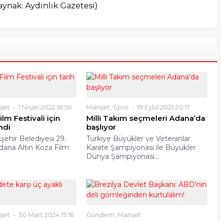
aynak: Aydınlık Gazetesi)
şet
1 Nisan 2022 16:50
Manşet
,
Spor
19 Eylül 2021 20:17
ilm Festivali için
Milli Takım seçmeleri Adana’da
endi
başlıyor
ehir Belediyesi 29.
Türkiye Büyükler ve Veteranlar
Adana Altın Koza Film
Karate Şampiyonası ile Büyükler
Dünya Şampiyonası...
şet
30 Mart 2024 15:16
Gündem
,
Manşet