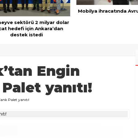
Mobilya ihracatında Avrup
ve sektörü 2 milyar dolar
t hedefi için Ankara’dan
destek istedi
’tan Engin
Palet yanıtı!
nk Palet yanıtı!