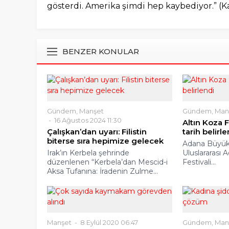
gösterdi. Amerika şimdi hep kaybediyor.” (K
BENZER KONULAR
Gündem
,
Manşet
Gündem
,
Man
16 Ağustos 2024 11:30
Altın Koza F
Çalışkan’dan uyarı: Filistin
tarih belirl
biterse sıra hepimize gelecek
Adana Büyükş
Irak’ın Kerbela şehrinde
Uluslararası 
düzenlenen “Kerbela’dan Mescid-i
Festivali...
Aksa Tufanına: İradenin Zulme...
Manşet
8 Eylül 2020 06:47
Gündem
,
Man