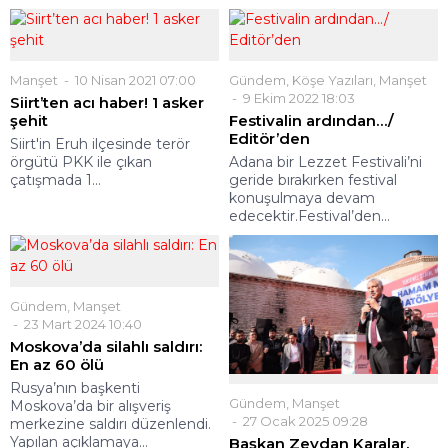
Manşet
10 Nisan 2021 07:00
Gündem
,
Köşe Yazıları
,
Manşet
9 Ekim 2022 18:03
Siirt’ten acı haber! 1 asker
şehit
Festivalin ardından…/
Editör’den
Siirt'in Eruh ilçesinde terör
örgütü PKK ile çıkan
Adana bir Lezzet Festivali’ni
çatışmada 1...
geride bırakırken festival
konuşulmaya devam
edecektir.Festival’den...
Gündem
,
Manşet
23 Mart 2024 10:40
Moskova’da silahlı saldırı:
En az 60 ölü
Rusya’nın başkenti
Gündem
,
Manşet
Moskova’da bir alışveriş
27 Ocak 2025 09:28
merkezine saldırı düzenlendi.
Yapılan açıklamaya...
Başkan Zeydan Karalar,