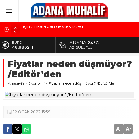
Mobilya ihracatında Avrupa ivmesi
Göz için “Akıllı Mercek” herkes için uygun mu?
ADANA
24°C
ALTIN
5.629,56
AK Parti İl Başkanı Özkan: Adanalıların bir metrekare
AZ BULUTLU
malını kimseye yedirmeyiz!
BİST
Fiyatlar neden düşmüyor?
10.824,63
Hacı Karaaslan’ın kiraladığı arsanın resmi kiracısı
bakın kim çıktı!
/Editör’den
DOLAR
42,2340
Kuru meyve sektörü 2 milyar dolar ihracat hedefi
Anasayfa
»
Ekonomi
»
Fiyatlar neden düşmüyor? /Editör’den
için Ankara’dan destek istedi
EURO
48,8802
12 OCAK 2022 15:59
A
+
A
-