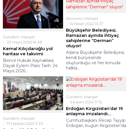
Ekonomi
,
Manşet
14 Nisan 2022 13:37
Büyükşehir Belediyesi,
Ramazan ayında ihtiyaç
Gündem
,
Manşet
sahiplerine “Derman”
25 Mayıs 2026 16:38
oluyor!
Kemal Kılıçdaroğlu yol
Adana Büyükşehir Belediyesi,
haritası ve takvimi
kendi bünyesinde
Birincil Hukuki Kaynaklara
oluşturduğu ve her konuda
Dayalı Eylem Planı Tarih: 24
halkla...
Mayıs 2026...
Gündem
,
Manşet
5 Kasım 2024 17:15
Erdoğan Kırgızistan’da! 19
anlaşma imzalandı…
Gündem
,
Manşet
Cumhurbaşkanı Recep Tayyip
17 Haziran 2025 11:33
Erdoğan, bugün Kırgızistan'da