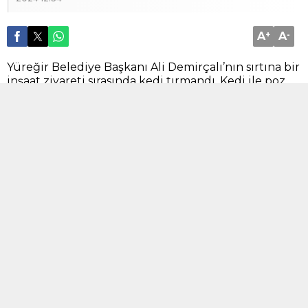
A
+
A
-
Yüreğir Belediye Başkanı Ali Demirçalı’nın sırtına bir
inşaat ziyareti sırasında kedi tırmandı. Kedi ile poz
veren Başkan Demirçalı’nın bu fotoğrafını görenler,
başkanın tatile gitmesini de fırsat bilerek,
“Sermayeyi kediye yükledi, tatile çıktı” yorumları
yaptı.
BENZER KONULAR
Gündem
,
Manşet