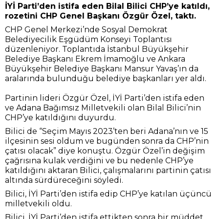
İYİ Parti’den istifa eden Bilal Bilici CHP’ye katıldı,
rozetini CHP Genel Başkanı Özgür Özel, taktı.
CHP Genel Merkezi’nde Sosyal Demokrat
Belediyecilik Eşgüdüm Konseyi Toplantısı
düzenleniyor. Toplantıda İstanbul Büyükşehir
Belediye Başkanı Ekrem İmamoğlu ve Ankara
Büyükşehir Belediye Başkanı Mansur Yavaş’ın da
aralarında bulunduğu belediye başkanları yer aldı.
Partinin lideri Özgür Özel, İYİ Parti’den istifa eden
ve Adana Bağımsız Milletvekili olan Bilal Bilici’nin
CHP’ye katıldığını duyurdu.
Bilici de “Seçim Mayıs 2023’ten beri Adana’nın ve 15
ilçesinin sesi oldum ve bugünden sonra da CHP’nin
çatısı olacak” diye konuştu. Özgür Özel’in değişim
çağrısına kulak verdiğini ve bu nedenle CHP’ye
katıldığını aktaran Bilici, çalışmalarını partinin çatısı
altında sürdüreceğini söyledi.
Bilici, İYİ Parti’den istifa edip CHP’ye katılan üçüncü
milletvekili oldu.
Bilici, İYİ Parti’den istifa ettikten sonra bir müddet