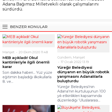
Adana Bağımsız Milletvekili olarak çalışmalarını
sürdürdü.
BENZER KONULAR
Manşet
20 Ekim 2020 11:48
MEB açıkladı! Okul
Gündem
,
Manşet
kantinleriyle ilgili önemli
17 Ocak 2022 13:19
karar
Yüreğir Belediyesi
dünyanın en büyük robotik
Son dakika haberi... Yüz yüze
yarışmasını Adanalılarla
eğitimin başladığı ilkokullarla
buluşturdu
8. ve...
Yüreğir Belediyesi’nin
Adana’nın kurtuluşunun 100
yılı etkinlikleri kapsamında
düzenlediği ‘Uluslararası...