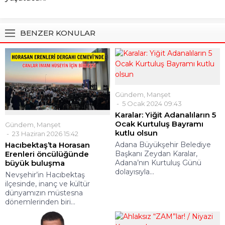
BENZER KONULAR
Gündem
,
Manşet
5 Ocak 2024 09:43
Karalar: Yiğit Adanalıların 5
Ocak Kurtuluş Bayramı
Gündem
,
Manşet
kutlu olsun
23 Haziran 2026 15:42
Hacıbektaş’ta Horasan
Adana Büyükşehir Belediye
Erenleri öncülüğünde
Başkanı Zeydan Karalar,
büyük buluşma
Adana’nın Kurtuluş Günü
dolayısıyla...
Nevşehir’in Hacıbektaş
ilçesinde, inanç ve kültür
dünyamızın müstesna
dönemlerinden biri...