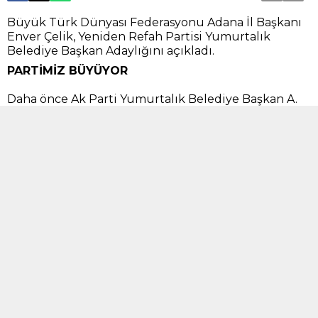
Büyük Türk Dünyası Federasyonu Adana İl Başkanı
Enver Çelik, Yeniden Refah Partisi Yumurtalık
Belediye Başkan Adaylığını açıkladı.
PARTİMİZ BÜYÜYOR
Daha önce Ak Parti Yumurtalık Belediye Başkan A.
Adayı olan Enver Çelik, Yeniden Refah Partisi’ne
geçerek buradan adaylığını basın toplantısıyla
duyurdu. Yeniden Refah Partisi Adana il binasında
düzenlenen basın toplantısında İl Başkanı
Selahattin Baysal partinin büyüme ivme
yakaladığını Adana’da bir büyükşehir belediyesi
olmak üzere 15 ilçe için mücadele edeceklerinin
altını çizdi.
ADANA’YA VE YUMURTALIK’A HAYIRLI OLSUN
Başkan Baysal, doğru adaylarla yola çıktıklarına
inandıklarını ve Enver Çelik’in Yumurtalık’ta başaralı
olacağını söyledi. Yerel seçimlere ittifakla değil
kendi bayrakları altında gireceklerinin altını çizen
Başkan Baysal, “Biz tek başımıza kendimize