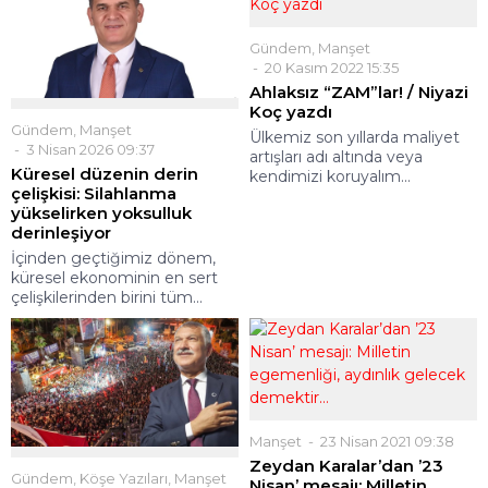
Gündem
,
Manşet
20 Kasım 2022 15:35
Ahlaksız “ZAM”lar! / Niyazi
Koç yazdı
Gündem
,
Manşet
Ülkemiz son yıllarda maliyet
3 Nisan 2026 09:37
artışları adı altında veya
Küresel düzenin derin
kendimizi koruyalım...
çelişkisi: Silahlanma
yükselirken yoksulluk
derinleşiyor
İçinden geçtiğimiz dönem,
küresel ekonominin en sert
çelişkilerinden birini tüm...
Manşet
23 Nisan 2021 09:38
Zeydan Karalar’dan ’23
Gündem
,
Köşe Yazıları
,
Manşet
Nisan’ mesajı: Milletin