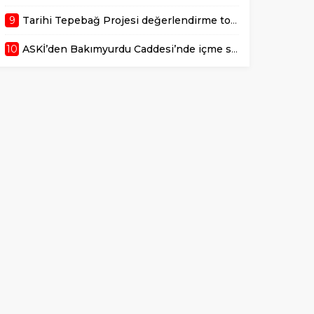
9
Tarihi Tepebağ Projesi değerlendirme toplantısı gerçekleştirildi
10
ASKİ’den Bakımyurdu Caddesi’nde içme suyu altyapısına güçlü yatırım