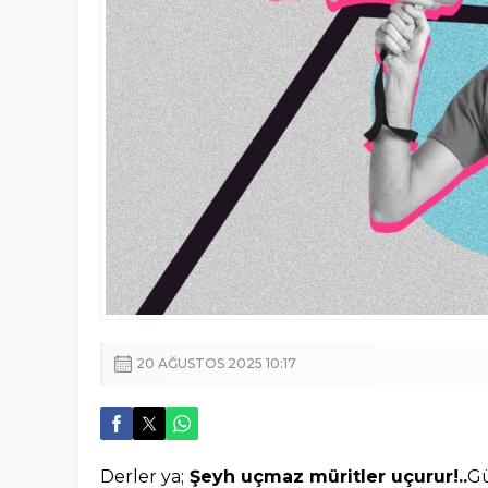
20 AĞUSTOS 2025 10:17
Derler ya;
Şeyh uçmaz müritler uçurur!..
Gü