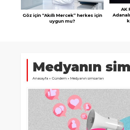
AK 
ivmesi
Adanalı
Göz için “Akıllı Mercek” herkes için
k
uygun mu?
Medyanın sims
Anasayfa
»
Gündem
»
Medyanın simsarları