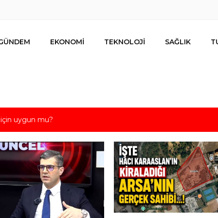
GÜNDEM
EKONOMİ
TEKNOLOJİ
SAĞLIK
T
s için uygun mu?
nalıların bir metrekare malını kimseye yedirmeyiz!
nın resmi kiracısı bakın kim çıktı!
lar ihracat hedefi için Ankara’dan destek istedi
mesi