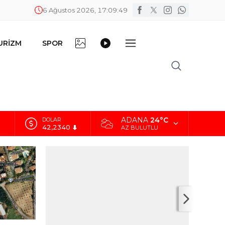
6 Ağustos 2026, 17:09:51
FOTO
VİDEO
URİZM
SPOR
DİĞER
GALERİ
GALERİ
ADANA
24°C
EURO
48,8802
AZ BULUTLU
ALTIN
5.629,56
BİST
10.824,63
DOLAR
42,2340