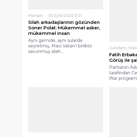
Gündem
,
Man
Fatih Erbaka
Görüş ile ş
Partisinin Ad
Manşet
30 Eylül 2020 11:31
tarafından C
Silah arkadaşlarının gözünden
iftar program
Soner Polat: Mükemmel asker,
mükemmel insan
Aynı gemide, aynı sularda
seyretmiş, Mavi Vatan’ı birlikte
savunmuş silah...