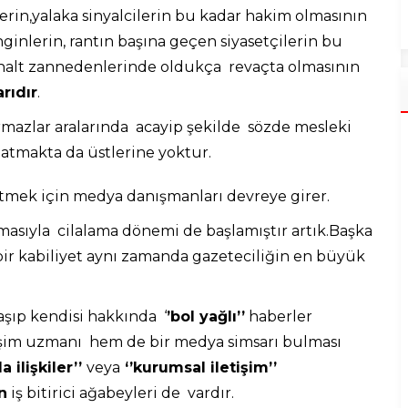
erin,yalaka sinyalcilerin bu kadar hakim olmasının
inlerin, rantın başına geçen siyasetçilerin bu
 halt zannedenlerinde oldukça revaçta olmasının
rıdır
.
rmazlar aralarında acayip şekilde sözde mesleki
patmakta da üstlerine yoktur.
etmek için medya danışmanları devreye girer.
sıyla cilalama dönemi de başlamıştır artık.Başka
ir kabiliyet aynı zamanda gazeteciliğin en büyük
aşıp kendisi hakkında ‘
’bol yağlı’’
haberler
tişim uzmanı hem de bir medya simsarı bulması
a ilişkiler’’
veya
‘’kurumsal iletişim’’
n
iş bitirici ağabeyleri de vardır.