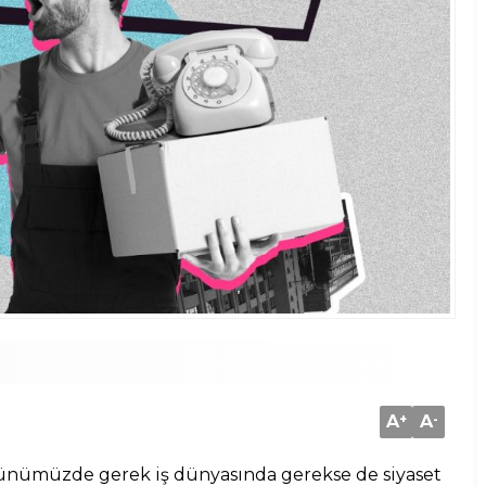
A
+
A
-
nümüzde gerek iş dünyasında gerekse de siyaset