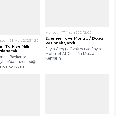
Manşet
17 Nisan 2021 12:06
Egemenlik ve Montrö / Doğu
Perinçek yazdı
Sayın Cengiz Özakıncı ve Sayın
Mehmet Ali Güller’in Mustafa
Kemal’in...
şet
28 Mart 2025 11:26
n: Türkiye Milli
ahlanacak!
ana İl Başkanlığı
eyhan’da düzenlediği
ında konuşan...