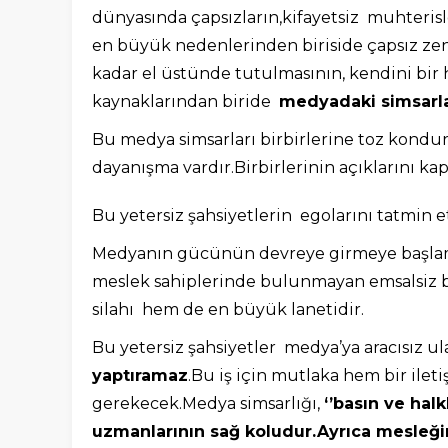
dünyasında çapsızların,kifayetsiz muhterisl
en büyük nedenlerinden biriside çapsız zeng
kadar el üstünde tutulmasının, kendini bir
kaynaklarından biride
medyadaki simsarla
Bu medya simsarları birbirlerine toz kondu
dayanışma vardır.Birbirlerinin açıklarını ka
Bu yetersiz şahsiyetlerin egolarını tatmin 
Medyanın gücünün devreye girmeye başlama
meslek sahiplerinde bulunmayan emsalsiz b
silahı hem de en büyük lanetidir.
Bu yetersiz şahsiyetler medya’ya aracısız ul
yaptıramaz
.Bu iş için mutlaka hem bir ile
gerekecek.Medya simsarlığı,
‘’basın ve halkl
uzmanlarının sağ koludur.Ayrıca mesleği