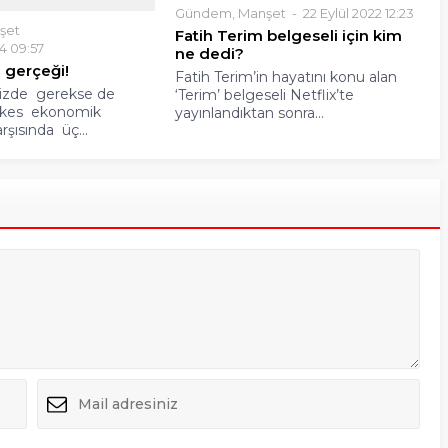
Gündem
,
Manşet
22 Eylül 2022 12:23
şet
Fatih Terim belgeseli için kim
4 09:57
ne dedi?
 gerçeği!
Fatih Terim’in hayatını konu alan
izde gerekse de
‘Terim’ belgeseli Netflix’te
rkes ekonomik
yayınlandıktan sonra...
şısında üç...