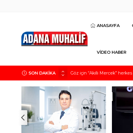
ANASAYFA
VİDEO HABER
Göz için “Akıllı Mercek” herke
SON DAKİKA
AK Parti İl Başkanı Özkan: Ada
Hacı Karaaslan’ın kiraladığı arsa
Kuru meyve sektörü 2 milyar do
Mobilya ihracatında Avrupa iv