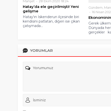
Manşet
28 Ekim 2020 18:24
Hatay’da ele geçirilmişti! Yeni
gelişme
Hatay'ın İskenderun ilçesinde biri
kendisini patlatan, diğeri ise çıkan
çatışmada...
Gündem
,
Man
16 Nisan 202
Ekonominin
Gerek ülkem
Dünyada he
gerçekler kar
YORUMLAR