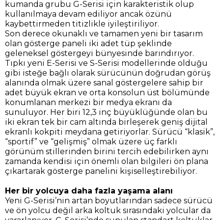
kumanda grubu G-Serisi için karakteristik olup
kullanılmaya devam ediliyor ancak özünü
kaybettirmeden titizlikle iyileştiriliyor.
Son derece okunaklı ve tamamen yeni bir tasarım
olan gösterge paneli iki adet tüp şeklinde
geleneksel göstergeyi bünyesinde barındırıyor.
Tıpkı yeni E-Serisi ve S-Serisi modellerinde olduğu
gibi isteğe bağlı olarak sürücünün doğrudan görüş
alanında olmak üzere sanal göstergelere sahip bir
adet büyük ekran ve orta konsolun üst bölümünde
konumlanan merkezi bir medya ekranı da
sunuluyor. Her biri 12,3 inç büyüklüğünde olan bu
iki ekran tek bir cam altında birleşerek geniş dijital
ekranlı kokpiti meydana getiriyorlar. Sürücü “klasik”,
“sportif” ve “gelişmiş” olmak üzere üç farklı
görünüm stillerinden birini tercih edebilirken aynı
zamanda kendisi için önemli olan bilgileri ön plana
çıkartarak gösterge panelini kişiselleştirebiliyor.
Her bir yolcuya daha fazla yaşama alanı
Yeni G-Serisi’nin artan boyutlarından sadece sürücü
ve ön yolcu değil arka koltuk sırasındaki yolcular da