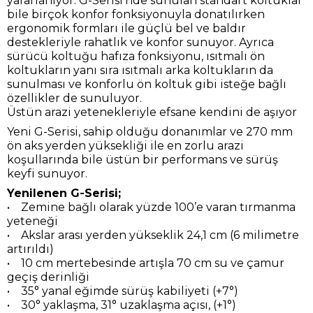
yararlanıyor. G-Serisi’nde sunulan standart koltuklar
bile birçok konfor fonksiyonuyla donatılırken
ergonomik formları ile güçlü bel ve baldır
destekleriyle rahatlık ve konfor sunuyor. Ayrıca
sürücü koltuğu hafıza fonksiyonu, ısıtmalı ön
koltukların yanı sıra ısıtmalı arka koltukların da
sunulması ve konforlu ön koltuk gibi isteğe bağlı
özellikler de sunuluyor.
Üstün arazi yetenekleriyle efsane kendini de aşıyor
Yeni G-Serisi, sahip olduğu donanımlar ve 270 mm
ön aks yerden yüksekliği ile en zorlu arazi
koşullarında bile üstün bir performans ve sürüş
keyfi sunuyor.
Yenilenen G-Serisi;
• Zemine bağlı olarak yüzde 100’e varan tırmanma
yeteneği
• Akslar arası yerden yükseklik 24,1 cm (6 milimetre
artırıldı)
• 10 cm mertebesinde artışla 70 cm su ve çamur
geçiş derinliği
• 35° yanal eğimde sürüş kabiliyeti (+7°)
• 30° yaklaşma, 31° uzaklaşma açısı, (+1°)