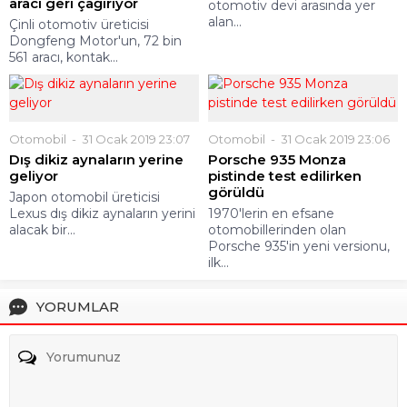
aracı geri çağırıyor
otomotiv devi arasında yer
alan...
Çinli otomotiv üreticisi
Dongfeng Motor'un, 72 bin
561 aracı, kontak...
Otomobil
31 Ocak 2019 23:07
Otomobil
31 Ocak 2019 23:06
Dış dikiz aynaların yerine
Porsche 935 Monza
geliyor
pistinde test edilirken
görüldü
Japon otomobil üreticisi
Lexus dış dikiz aynaların yerini
1970'lerin en efsane
alacak bir...
otomobillerinden olan
Porsche 935'in yeni versionu,
ilk...
YORUMLAR