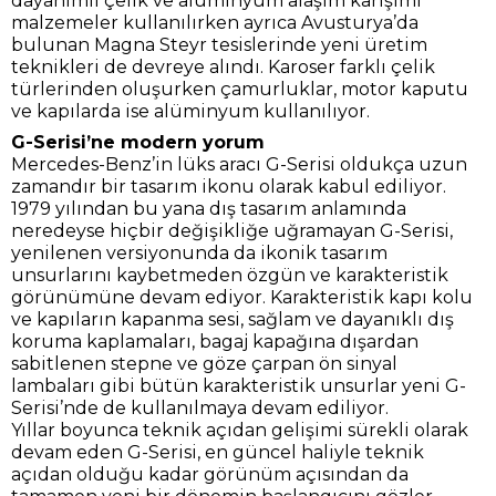
dayanımlı çelik ve alüminyum alaşım karışımı
malzemeler kullanılırken ayrıca Avusturya’da
bulunan Magna Steyr tesislerinde yeni üretim
teknikleri de devreye alındı. Karoser farklı çelik
türlerinden oluşurken çamurluklar, motor kaputu
ve kapılarda ise alüminyum kullanılıyor.
G-Serisi’ne modern yorum
Mercedes-Benz’in lüks aracı G-Serisi oldukça uzun
zamandır bir tasarım ikonu olarak kabul ediliyor.
1979 yılından bu yana dış tasarım anlamında
neredeyse hiçbir değişikliğe uğramayan G-Serisi,
yenilenen versiyonunda da ikonik tasarım
unsurlarını kaybetmeden özgün ve karakteristik
görünümüne devam ediyor. Karakteristik kapı kolu
ve kapıların kapanma sesi, sağlam ve dayanıklı dış
koruma kaplamaları, bagaj kapağına dışardan
sabitlenen stepne ve göze çarpan ön sinyal
lambaları gibi bütün karakteristik unsurlar yeni G-
Serisi’nde de kullanılmaya devam ediliyor.
Yıllar boyunca teknik açıdan gelişimi sürekli olarak
devam eden G-Serisi, en güncel haliyle teknik
açıdan olduğu kadar görünüm açısından da