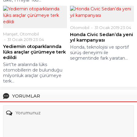
ülke, 1 milyar 168...
Otomobil
31 Ocak 2019 23:04
Manşet
,
Otomobil
Honda Civic Sedan’da yeni
31 Ocak 2019 23:04
yıl kampanyası
Yediemin otoparklarında
Honda, teknolojisi ve sportif
lüks araçlar çürümeye terk
sürüş deneyimi ile
edildi
segmentinde fark yaratan...
Siirt’te aralarında lüks
otomobillerin de bulunduğu
milyonluk araçlar çürümeye
terk...
YORUMLAR