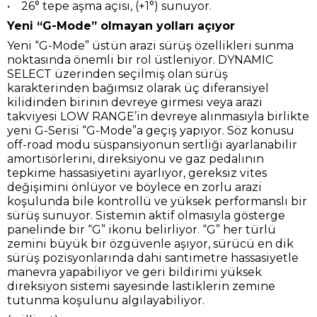
• 26° tepe aşma açısı, (+1°) sunuyor.
Yeni “G-Mode” olmayan yolları açıyor
Yeni “G-Mode” üstün arazi sürüş özellikleri sunma
noktasında önemli bir rol üstleniyor. DYNAMIC
SELECT üzerinden seçilmiş olan sürüş
karakterinden bağımsız olarak üç diferansiyel
kilidinden birinin devreye girmesi veya arazi
takviyesi LOW RANGE’in devreye alınmasıyla birlikte
yeni G-Serisi “G-Mode”a geçiş yapıyor. Söz konusu
off-road modu süspansiyonun sertliği ayarlanabilir
amortisörlerini, direksiyonu ve gaz pedalının
tepkime hassasiyetini ayarlıyor, gereksiz vites
değişimini önlüyor ve böylece en zorlu arazi
koşulunda bile kontrollü ve yüksek performanslı bir
sürüş sunuyor. Sistemin aktif olmasıyla gösterge
panelinde bir “G” ikonu belirliyor. “G” her türlü
zemini büyük bir özgüvenle aşıyor, sürücü en dik
sürüş pozisyonlarında dahi santimetre hassasiyetle
manevra yapabiliyor ve geri bildirimi yüksek
direksiyon sistemi sayesinde lastiklerin zemine
tutunma koşulunu algılayabiliyor.