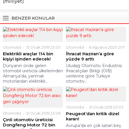
(milliyet)
BENZER KONULAR
Otomobil
31 Ocak 2019 23:05
Otomobil
6 Ağustos 2020 21:11
Elektrikli araçlar 114 bin
İhracat Haziran’a göre
kişiyi işinden edecek!
yüzde 9 arttı
Dünyanın önde gelen
Uludağ Otomotiv Endüstrisi
otomobil üreticisi ülkelerinden
İhracatçıları Birliği (OİB)
Almanya’da, yanmalı
verilerine göre Türkiye
motorlardan elektrikli...
otomotiv...
Otomobil
31 Ocak 2019 23:03
Otomobil
31 Ocak 2019 23:06
Peugeot’dan kritik dizel
kararı!
Çinli otomotiv üreticisi
Dongfeng Motor 72 bin
Avrupa’da en çok satan beş