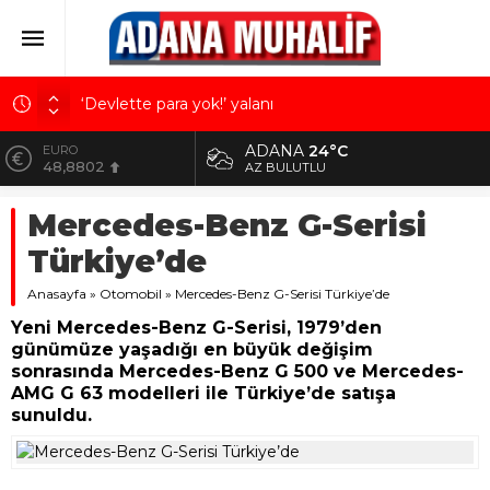
‘Devlette para yok!’ yalanı
Kuru meyve sektörü 2 milyar dolar ihracat hedefi
ADANA
24°C
ALTIN
için Ankara’dan destek istedi
5.629,56
AZ BULUTLU
Mobilya ihracatında Avrupa ivmesi
BİST
Mercedes-Benz G-Serisi
10.824,63
Göz için “Akıllı Mercek” herkes için uygun mu?
Türkiye’de
Devletin iki bilançosu: Görünen bütçe, bütçe dışı
DOLAR
42,2340
riskler ve hazineyi bekleyen yük
Anasayfa
»
Otomobil
»
Mercedes-Benz G-Serisi Türkiye’de
EURO
Yeni Mercedes-Benz G-Serisi, 1979’den
48,8802
günümüze yaşadığı en büyük değişim
sonrasında Mercedes-Benz G 500 ve Mercedes-
AMG G 63 modelleri ile Türkiye’de satışa
sunuldu.