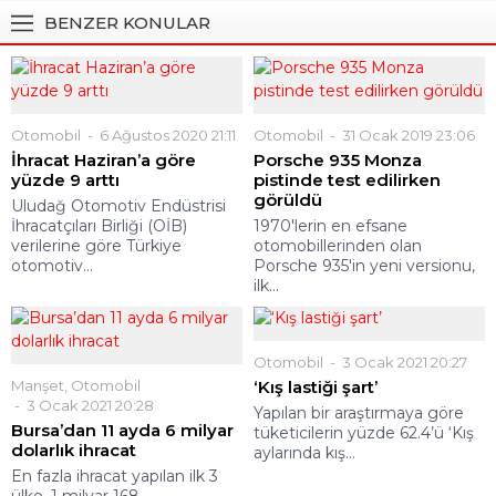
BENZER KONULAR
Otomobil
6 Ağustos 2020 21:11
Otomobil
31 Ocak 2019 23:06
İhracat Haziran’a göre
Porsche 935 Monza
yüzde 9 arttı
pistinde test edilirken
görüldü
Uludağ Otomotiv Endüstrisi
İhracatçıları Birliği (OİB)
1970'lerin en efsane
verilerine göre Türkiye
otomobillerinden olan
otomotiv...
Porsche 935'in yeni versionu,
ilk...
Otomobil
3 Ocak 2021 20:27
Manşet
,
Otomobil
‘Kış lastiği şart’
3 Ocak 2021 20:28
Yapılan bir araştırmaya göre
Bursa’dan 11 ayda 6 milyar
tüketicilerin yüzde 62.4’ü ‘Kış
dolarlık ihracat
aylarında kış...
En fazla ihracat yapılan ilk 3