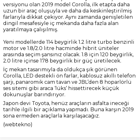
versiyonu olan 2019 model Corolla, ilk etapta daha
uzun bir araç oluşuyla ve daha da keskinleştirilmiş
farlarıyla dikkat çekiyor. Aynı zamanda genişletilen
dingil mesafesiyle iç mekanda daha fazla alan
yaratılmaya çalışılmış.
Yeni modellerde 114 beygirlik 1.2 litre turbo benzinli
motor ve 1.8/2.0 litre hacminde hibrit üniteler
arasında seçim şansınız olacak. 1.8 için 120 beygirlik,
2.0 litre içinse 178 beygirlik bir güç üretilecek.
İç mekan tasarımıyla da oldukça şık görünen
Corolla, LED destekli ön farlar, kablosuz akıllı telefon
şarjı, panaromik cam tavan ve JBL’den 8 hoparlörlü
ses sitemi gibi araca ‘lüks’ hissettirecek küçük
dokunuşlar barındırıyor.
Japon devi Toyota, henüz araçların asfalta ineceği
tarihle ilgili bir açıklama yapmadı. Buna karşın 2019
sona ermeden araçlarla karşılaşacağız.
(webtekno)