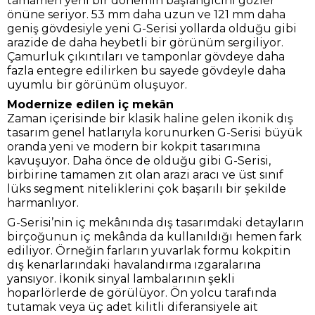
tamamen yeni bir dönemin başlangıcını gözler
önüne seriyor. 53 mm daha uzun ve 121 mm daha
geniş gövdesiyle yeni G-Serisi yollarda olduğu gibi
arazide de daha heybetli bir görünüm sergiliyor.
Çamurluk çıkıntıları ve tamponlar gövdeye daha
fazla entegre edilirken bu sayede gövdeyle daha
uyumlu bir görünüm oluşuyor.
Modernize edilen iç mekân
Zaman içerisinde bir klasik haline gelen ikonik dış
tasarım genel hatlarıyla korunurken G-Serisi büyük
oranda yeni ve modern bir kokpit tasarımına
kavuşuyor. Daha önce de olduğu gibi G-Serisi,
birbirine tamamen zıt olan arazi aracı ve üst sınıf
lüks segment niteliklerini çok başarılı bir şekilde
harmanlıyor.
G-Serisi’nin iç mekânında dış tasarımdaki detayların
birçoğunun iç mekânda da kullanıldığı hemen fark
ediliyor. Örneğin farların yuvarlak formu kokpitin
dış kenarlarındaki havalandırma ızgaralarına
yansıyor. İkonik sinyal lambalarının şekli
hoparlörlerde de görülüyor. Ön yolcu tarafında
tutamak veya üç adet kilitli diferansiyele ait