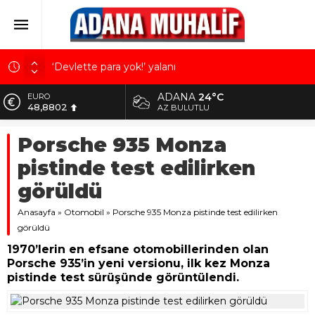
‘Devlette para yok!’ yalanı
Kuru meyve sektörü 2 milyar dolar ihracat hedefi
ADANA
24°C
ALTIN
için Ankara’dan destek istedi
5.629,56
AZ BULUTLU
Mobilya ihracatında Avrupa ivmesi
BİST
Porsche 935 Monza
10.824,63
Göz için “Akıllı Mercek” herkes için uygun mu?
pistinde test edilirken
Devletin iki bilançosu: Görünen bütçe, bütçe dışı
DOLAR
42,2340
riskler ve hazineyi bekleyen yük
görüldü
EURO
Anasayfa
48,8802
»
Otomobil
»
Porsche 935 Monza pistinde test edilirken
görüldü
1970’lerin en efsane otomobillerinden olan
Porsche 935’in yeni versionu, ilk kez Monza
pistinde test sürüşünde görüntülendi.