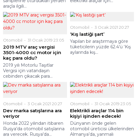
sahiplerine oturdukları yerden
elektrikli araçlar için...
araçla ilgili...
Otomobil
3 Ocak 2021 20:27
‘Kış lastiği şart’
Otomobil
31 Ocak 2019 23:05
Yapılan bir araştırmaya göre
2019 MTV araç vergisi
tüketicilerin yüzde 62.4’ü ‘Kış
3501-4000 cc motor için
aylarında kış...
kaç para oldu?
2019 yılı Motorlu Taşıtlar
Vergisi için vatandaşın
cebinden çıkacak para...
Otomobil
3 Ocak 2021 20:27
Otomobil
31 Ocak 2019 23:05
Dev marka satışlarına ara
Elektrikli araçlar 114 bin
veriyor
kişiyi işinden edecek!
Honda 2022 yılından itibaren
Dünyanın önde gelen
Rusya’da otomobil satışlarına
otomobil üreticisi ülkelerinden
ara verecek. Rusya'da...
Almanya’da, yanmalı