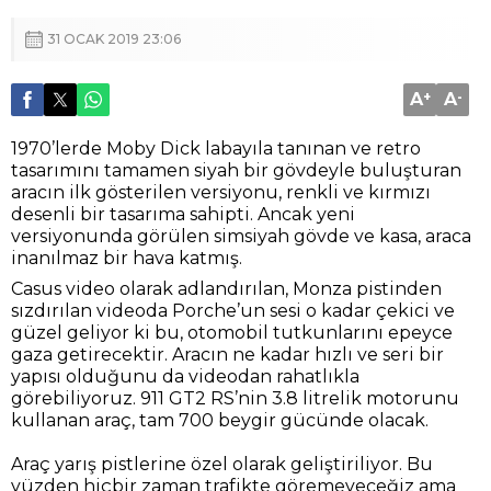
31 OCAK 2019 23:06
A
+
A
-
1970’lerde Moby Dick labayıla tanınan ve retro
tasarımını tamamen siyah bir gövdeyle buluşturan
aracın ilk gösterilen versiyonu, renkli ve kırmızı
desenli bir tasarıma sahipti. Ancak yeni
versiyonunda görülen simsiyah gövde ve kasa, araca
inanılmaz bir hava katmış.
Casus video olarak adlandırılan, Monza pistinden
sızdırılan videoda Porche’un sesi o kadar çekici ve
güzel geliyor ki bu, otomobil tutkunlarını epeyce
gaza getirecektir. Aracın ne kadar hızlı ve seri bir
yapısı olduğunu da videodan rahatlıkla
görebiliyoruz. 911 GT2 RS’nin 3.8 litrelik motorunu
kullanan araç, tam 700 beygir gücünde olacak.
Araç yarış pistlerine özel olarak geliştiriliyor. Bu
yüzden hiçbir zaman trafikte göremeyeceğiz ama