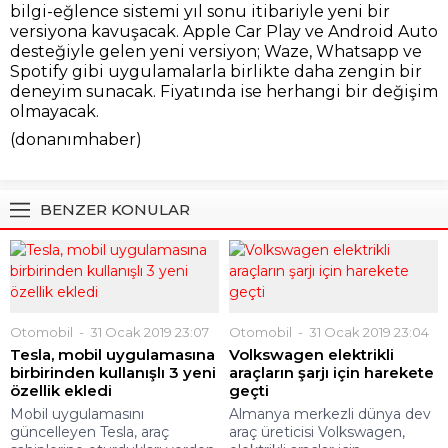
bilgi-eğlence sistemi yıl sonu itibariyle yeni bir
versiyona kavuşacak. Apple Car Play ve Android Auto
desteğiyle gelen yeni versiyon; Waze, Whatsapp ve
Spotify gibi uygulamalarla birlikte daha zengin bir
deneyim sunacak. Fiyatında ise herhangi bir değişim
olmayacak.
(donanımhaber)
BENZER KONULAR
Otomobil
31 Ocak 2019 23:07
Otomobil
31 Ocak 2019 23:04
Tesla, mobil uygulamasına
Volkswagen elektrikli
birbirinden kullanışlı 3 yeni
araçların şarjı için harekete
özellik ekledi
geçti
Mobil uygulamasını
Almanya merkezli dünya dev
güncelleyen Tesla, araç
araç üreticisi Volkswagen,