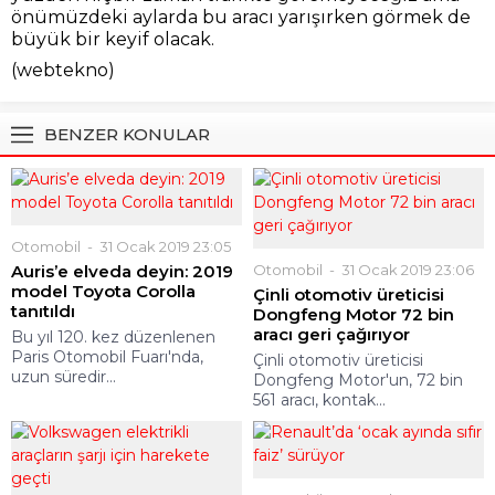
önümüzdeki aylarda bu aracı yarışırken görmek de
büyük bir keyif olacak.
(webtekno)
BENZER KONULAR
Otomobil
31 Ocak 2019 23:05
Auris’e elveda deyin: 2019
Otomobil
31 Ocak 2019 23:06
model Toyota Corolla
Çinli otomotiv üreticisi
tanıtıldı
Dongfeng Motor 72 bin
aracı geri çağırıyor
Bu yıl 120. kez düzenlenen
Paris Otomobil Fuarı'nda,
Çinli otomotiv üreticisi
uzun süredir...
Dongfeng Motor'un, 72 bin
561 aracı, kontak...