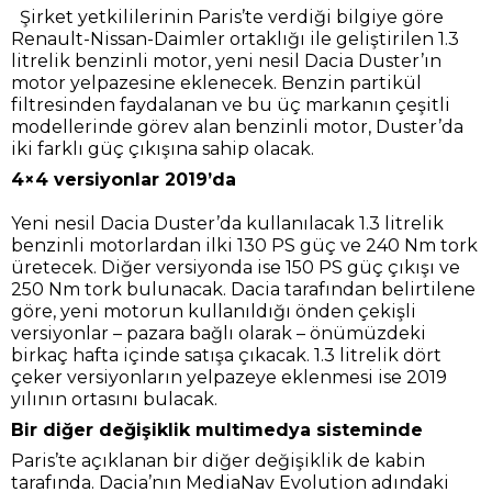
Şirket yetkililerinin Paris’te verdiği bilgiye göre
Renault-Nissan-Daimler ortaklığı ile geliştirilen 1.3
litrelik benzinli motor, yeni nesil Dacia Duster’ın
motor yelpazesine eklenecek. Benzin partikül
filtresinden faydalanan ve bu üç markanın çeşitli
modellerinde görev alan benzinli motor, Duster’da
iki farklı güç çıkışına sahip olacak.
4×4 versiyonlar 2019’da
Yeni nesil Dacia Duster’da kullanılacak 1.3 litrelik
benzinli motorlardan ilki 130 PS güç ve 240 Nm tork
üretecek. Diğer versiyonda ise 150 PS güç çıkışı ve
250 Nm tork bulunacak. Dacia tarafından belirtilene
göre, yeni motorun kullanıldığı önden çekişli
versiyonlar – pazara bağlı olarak – önümüzdeki
birkaç hafta içinde satışa çıkacak. 1.3 litrelik dört
çeker versiyonların yelpazeye eklenmesi ise 2019
yılının ortasını bulacak.
Bir diğer değişiklik multimedya sisteminde
Paris’te açıklanan bir diğer değişiklik de kabin
tarafında. Dacia’nın MediaNav Evolution adındaki