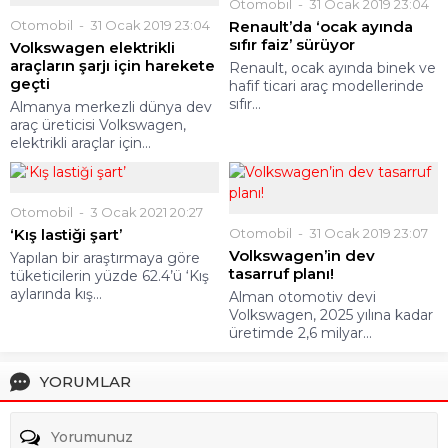
Otomobil
31 Ocak 2019 23:04
Otomobil
31 Ocak 2019 23:04
Renault’da ‘ocak ayında
sıfır faiz’ sürüyor
Volkswagen elektrikli
araçların şarjı için harekete
Renault, ocak ayında binek ve
geçti
hafif ticari araç modellerinde
sıfır...
Almanya merkezli dünya dev
araç üreticisi Volkswagen,
elektrikli araçlar için...
Otomobil
3 Ocak 2021 20:27
‘Kış lastiği şart’
Otomobil
31 Ocak 2019 23:07
Volkswagen’in dev
Yapılan bir araştırmaya göre
tasarruf planı!
tüketicilerin yüzde 62.4’ü ‘Kış
aylarında kış...
Alman otomotiv devi
Volkswagen, 2025 yılına kadar
üretimde 2,6 milyar...
YORUMLAR