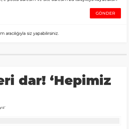
racılığıyla siz yapabilirsiniz.
eri dar! ‘Hepimiz
yız’