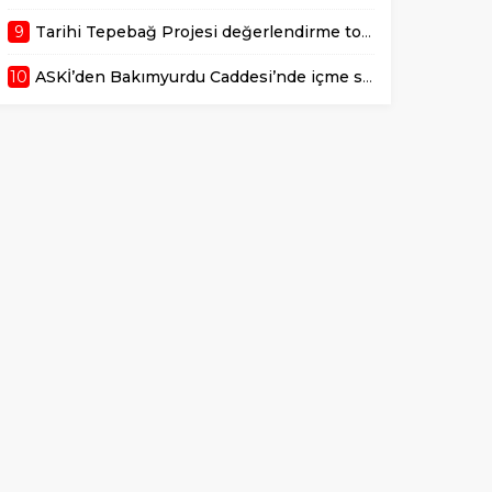
9
Tarihi Tepebağ Projesi değerlendirme toplantısı gerçekleştirildi
10
ASKİ’den Bakımyurdu Caddesi’nde içme suyu altyapısına güçlü yatırım