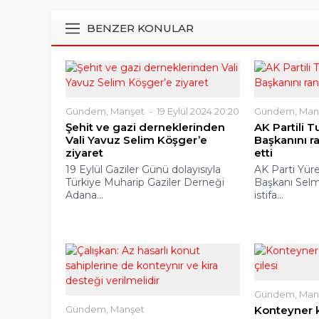
BENZER KONULAR
Gündem
,
Manşet
19 Eylül 2024 20:20
Gündem
,
Man
Şehit ve gazi derneklerinden
AK Partili T
Vali Yavuz Selim Köşger’e
Başkanını ra
ziyaret
etti
19 Eylül Gaziler Günü dolayısıyla
AK Parti Yüre
Türkiye Muharip Gaziler Derneği
Başkanı Selm
Adana...
istifa...
Gündem
,
Man
Gündem
,
Manşet
Konteyner 