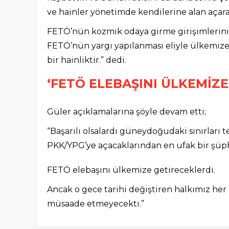
ve hainler yönetimde kendilerine alan açara
FETÖ’nün kozmik odaya girme girişimlerini
FETÖ’nün yargı yapılanması eliyle ülkemize 
bir hainliktir.” dedi.
‘FETÖ ELEBAŞINI ÜLKEMİZE
Güler açıklamalarına şöyle devam etti;
“Başarılı olsalardı güneydoğudaki sınırları t
PKK/YPG’ye açacaklarından en ufak bir şüp
FETÖ elebaşını ülkemize getireceklerdi.
Ancak o gece tarihi değiştiren halkımız her 
müsaade etmeyecekti.”