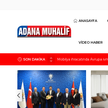
ANASAYFA
VİDEO HABER
SON DAKİKA
Mobilya ihracatında Avrupa iv
Göz için “Akıllı Mercek” herke
AK Parti İl Başkanı Özkan: Ada
Hacı Karaaslan’ın kiraladığı arsa
Kuru meyve sektörü 2 milyar do