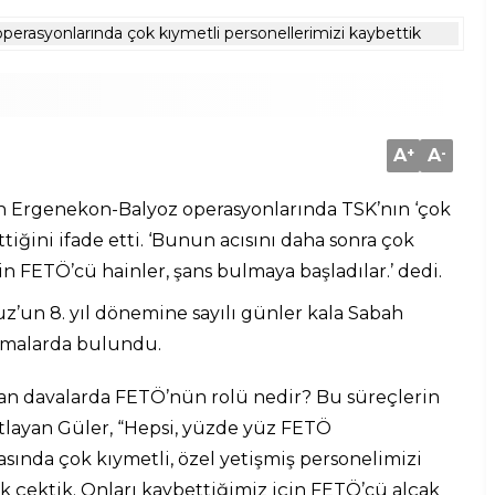
A
+
A
-
n Ergenekon-Balyoz operasyonlarında TSK’nın ‘çok
ttiğini ifade etti. ‘Bunun acısını daha sonra çok
in FETÖ’cü hainler, şans bulmaya başladılar.’ dedi.
z’un 8. yıl dönemine sayılı günler kala Sabah
amalarda bulundu.
lan davalarda FETÖ’nün rolü nedir? Bu süreçlerin
ıtlayan Güler, “Hepsi, yüzde yüz FETÖ
ında çok kıymetli, özel yetişmiş personelimizi
k çektik. Onları kaybettiğimiz için FETÖ’cü alçak