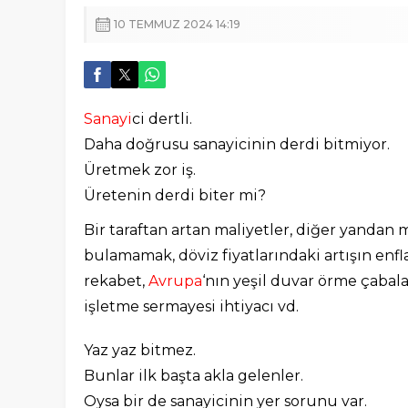
10 TEMMUZ 2024 14:19
Sanayi
ci dertli.
Daha doğrusu sanayicinin derdi bitmiyor.
Üretmek zor iş.
Üretenin derdi biter mi?
Bir taraftan artan maliyetler, diğer yandan 
bulamamak, döviz fiyatlarındaki artışın en
rekabet,
Avrupa
‘nın yeşil duvar örme çabalar
işletme sermayesi ihtiyacı vd.
Yaz yaz bitmez.
Bunlar ilk başta akla gelenler.
Oysa bir de sanayicinin yer sorunu var.