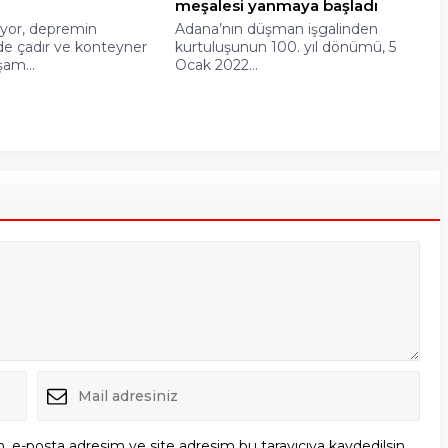
meşalesi yanmaya başladı
yor, depremin
Adana’nın düşman işgalinden
rde çadır ve konteyner
kurtuluşunun 100. yıl dönümü, 5
şam...
Ocak 2022...
, e-posta adresim ve site adresim bu tarayıcıya kaydedilsin.