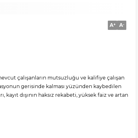
A
+
A
-
mevcut çalışanların mutsuzluğu ve kalifiye çalışan
flasyonun gerisinde kalması yüzünden kaybedilen
ı, kayıt dışının haksız rekabeti, yüksek faiz ve artan