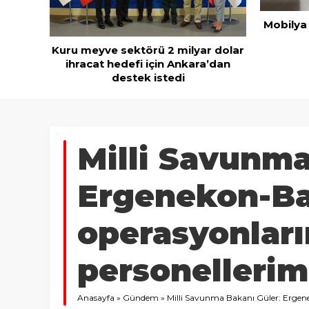
Mobilya ihracatında Avrupa ivmesi
Göz için
 dolar
’dan
Milli Savunma
Ergenekon-Ba
operasyonları
personellerim
Anasayfa
»
Gündem
»
Milli Savunma Bakanı Güler: Ergene