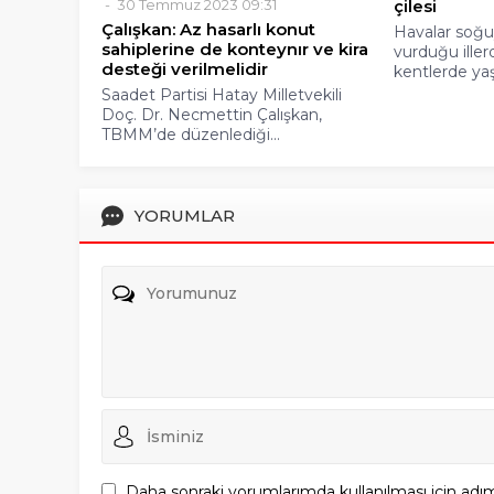
30 Temmuz 2023 09:31
çilesi
Çalışkan: Az hasarlı konut
Havalar soğu
sahiplerine de konteynır ve kira
vurduğu ille
desteği verilmelidir
kentlerde ya
Saadet Partisi Hatay Milletvekili
Doç. Dr. Necmettin Çalışkan,
TBMM’de düzenlediği...
YORUMLAR
Daha sonraki yorumlarımda kullanılması için adım