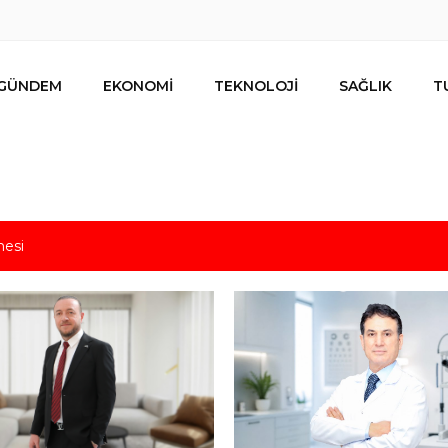
GÜNDEM
EKONOMİ
TEKNOLOJİ
SAĞLIK
T
mesi
s için uygun mu?
nalıların bir metrekare malını kimseye yedirmeyiz!
nın resmi kiracısı bakın kim çıktı!
lar ihracat hedefi için Ankara’dan destek istedi