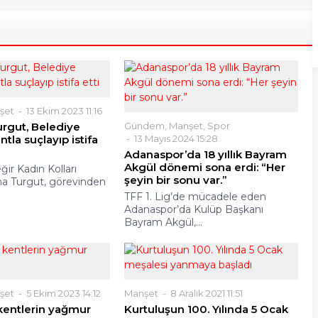
şet
13 Ekim 2023 11:16
urgut, Belediye
Gündem
,
Manşet
,
Spor
ntla suçlayıp istifa
13 Mayıs 2024 15:28
Adanaspor’da 18 yıllık Bayram
Akgül dönemi sona erdi: “Her
ğir Kadın Kolları
şeyin bir sonu var.”
a Turgut, görevinden
TFF 1. Lig’de mücadele eden
Adanaspor’da Kulüp Başkanı
Bayram Akgül,...
şet
5 Ekim 2023 14:12
Manşet
8 Aralık 2021 11:51
kentlerin yağmur
Kurtuluşun 100. Yılında 5 Ocak