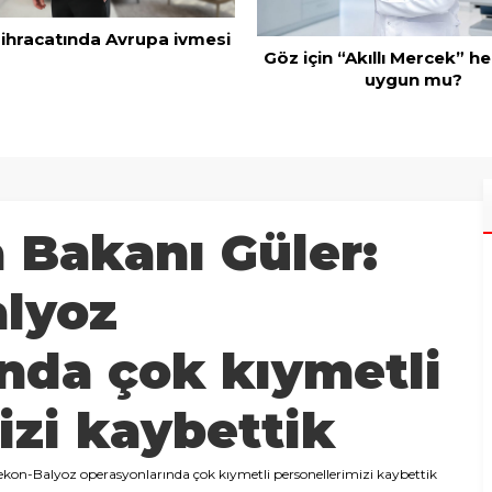
AK Parti İl Başkanı Öz
Adanalıların bir metrekar
 “Akıllı Mercek” herkes için
kimseye yedirmeyi
uygun mu?
 Bakanı Güler:
lyoz
nda çok kıymetli
izi kaybettik
kon-Balyoz operasyonlarında çok kıymetli personellerimizi kaybettik