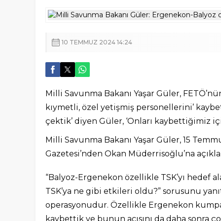
10 TEMMUZ 2024 14:24
Milli Savunma Bakanı Yaşar Güler, FETÖ’nü
kıymetli, özel yetişmiş personellerini’ kaybe
çektik’ diyen Güler, ‘Onları kaybettiğimiz iç
Milli Savunma Bakanı Yaşar Güler, 15 Temmu
Gazetesi’nden Okan Müderrisoğlu’na açıkl
“Balyoz-Ergenekon özellikle TSK’yı hedef a
TSK’ya ne gibi etkileri oldu?” sorusunu yan
operasyonudur. Özellikle Ergenekon kumpas
kaybettik ve bunun acısını da daha sonra ço