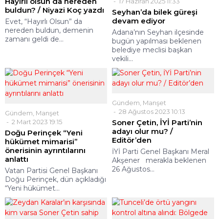
17 Haziran 2025 11:33
zamanı geldi de...
Seyhan’da bilek güreşi
devam ediyor
Adana’nın Seyhan ilçesinde
bugün yapılması beklenen
belediye meclisi başkan
vekili...
Gündem
,
Manşet
28 Ağustos 2023 10:13
Gündem
,
Manşet
2 Mart 2023 19:15
Soner Çetin, İYİ Parti’nin
adayı olur mu? /
Doğu Perinçek “Yeni
Editör’den
hükümet mimarisi”
önerisinin ayrıntılarını
İYİ Parti Genel Başkanı Meral
anlattı
Akşener merakla beklenen
26 Ağustos...
Vatan Partisi Genel Başkanı
Doğu Perinçek, dün açıkladığı
“Yeni hükümet...