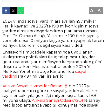
A
+
A
-
2024 yılında sosyal yardımlara ayrılan 497 milyar
liralık kaynağı ve 2023’te 19,9 milyon kişinin sosyal
yardım almasını değerlendiren planlama uzmanı
Prof. Dr. Osman Altuğ, ‘Yatırım ile 100 bin kişiye iş
vermektense 10 milyon kişiye yardım yapmak tercih
ediliyor. Ekonomik değil siyasi karar.’ dedi
Enflasyonla mücadele kapsamında uygulanan
sıkılaştırma politikaları ile iç talep bastırılıp, dar
gelirli vatandaşların enflasyon karşısında alım gücü
düşürülürken; Meclis’te kabul edilen 2024 Yılı
Merkezi Yönetim Bütçe Kanunu’nda
sosyal
yardım
lara 497 milyar lira ayrıldı.
Aile ve Sosyal Hizmetler Bakanlığı
nın 2023 yılı
faaliyet raporuna göre de sosyal yardım alanların
sayısı önceki yıla göre 2,3 milyon kişi artarak 19,9
milyona ulaştı.
Ankara Sanayi Odası (ASO)
Nisan ayı
Meclis toplantısında yaptığı konuşmasında sosyal