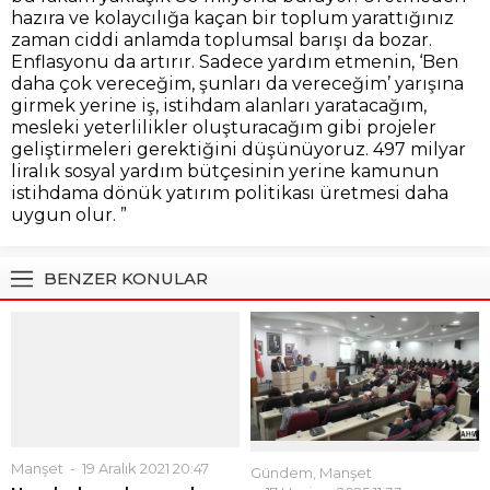
hazıra ve kolaycılığa kaçan bir toplum yarattığınız
zaman ciddi anlamda toplumsal barışı da bozar.
Enflasyonu da artırır. Sadece yardım etmenin, ‘Ben
daha çok vereceğim, şunları da vereceğim’ yarışına
girmek yerine iş, istihdam alanları yaratacağım,
mesleki yeterlilikler oluşturacağım gibi projeler
geliştirmeleri gerektiğini düşünüyoruz. 497 milyar
liralık sosyal yardım bütçesinin yerine kamunun
istihdama dönük yatırım politikası üretmesi daha
uygun olur. ”
BENZER KONULAR
Manşet
19 Aralık 2021 20:47
Hayırlı olsun da nereden
buldun? / Niyazi Koç yazdı
Evet, “Hayırlı Olsun” da
Gündem
,
Manşet
nereden buldun, demenin