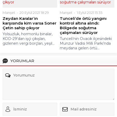
Manşet
20 Eylül 2021 18:29
Manşet
1 Eylül 2021 15:35
Zeydan Karalar’ın
Tunceli’de örtü yangını
karşısında kim varsa Soner
kontrol altına alındı:
Çetin sahip çıkıyor
Bölgede soğutma
çalışmaları sürüyor
Yolsuzluk, hormonlu binalar,
KOD-29’dan işçi çıkışları,
Tunceli’nin Ovacık ilçesindeki
gizlenen vergi borçları, yeşil...
Munzur Vadisi Milli Parkı’nda
meydana gelen örtü...
YORUMLAR