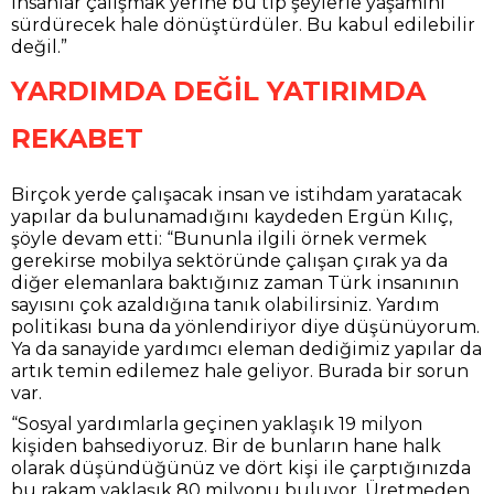
İnsanlar çalışmak yerine bu tip şeylerle yaşamını
sürdürecek hale dönüştürdüler. Bu kabul edilebilir
değil.”
YARDIMDA DEĞİL YATIRIMDA
REKABET
Birçok yerde çalışacak insan ve istihdam yaratacak
yapılar da bulunamadığını kaydeden Ergün Kılıç,
şöyle devam etti: “Bununla ilgili örnek vermek
gerekirse mobilya sektöründe çalışan çırak ya da
diğer elemanlara baktığınız zaman Türk insanının
sayısını çok azaldığına tanık olabilirsiniz. Yardım
politikası buna da yönlendiriyor diye düşünüyorum.
Ya da sanayide yardımcı eleman dediğimiz yapılar da
artık temin edilemez hale geliyor. Burada bir sorun
var.
“Sosyal yardımlarla geçinen yaklaşık 19 milyon
kişiden bahsediyoruz. Bir de bunların hane halk
olarak düşündüğünüz ve dört kişi ile çarptığınızda
bu rakam yaklaşık 80 milyonu buluyor. Üretmeden