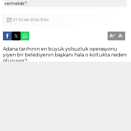
27 OCAK 2024 15:54
A
+
A
-
Adana tarihinin en büyük yolsuzluk operasyonu
yiyen bir belediyenin başkanı hala o koltukta neden
oturuyor?
Paralı anketlerle 10 yılda 12 kez kendini ülkenin en
başarılı belediye başkanı seçtiren bu şaibeli, pisliğin
üstünde oturan kişi için partisi neden bir şey
yapmıyor?
CHP’ye Adana’da bu başkan ve etrafındakiler kadar
zarar veren oldu mu?
Kim mi bu?
Çukurova Belediye Başkanı Soner Çetin…
Baklava kutusunda rüşvet, imar yolsuzluğu