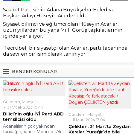
Saadet Partisi’nin Adana Büyükşehir Belediye
Başkan Adayı Hüseyin Acerler oldu.
Siyaset bilimci ve eğitimci olan Hüseyin Acarlar,
uzun yıllardan bu yana Milli Görüş teşkilatlarının
içinde yer alıyor.
Tecrübeli bir siyasetçi olan Acarlar, parti tabanında
da sevilen bir isim olarak tanınıyor.
BENZER KONULAR
Gündem
,
Manşet
31 Ocak 2023 10:44
Bilici’nin oğlu İYİ Parti ABD
Gündem
,
Manşet
temsilcisi oldu
11 Mart 2024 17:04
Adanalıların çok yakından
Çelikten: 31 Mart’ta Zeydan
tanıdığı işadamı Mehmet Ali
Karalar, Yüreğir’de bile