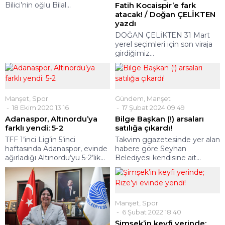
Bilici’nin oğlu Bilal...
Fatih Kocaispir’e fark
atacak! / Doğan ÇELİKTEN
yazdı
DOĞAN ÇELİKTEN 31 Mart
yerel seçimleri için son viraja
girdiğimiz...
Manşet
,
Spor
Gündem
,
Manşet
18 Ekim 2020 13:16
17 Şubat 2024 09:49
Adanaspor, Altınordu’ya
Bilge Başkan (!) arsaları
farklı yendi: 5-2
satılığa çıkardı!
TFF 1’inci Lig’in 5’inci
Takvim ggazetesinde yer alan
haftasında Adanaspor, evinde
habere göre Seyhan
ağırladığı Altınordu’yu 5-2’lik...
Belediyesi kendisine ait...
Manşet
,
Spor
6 Şubat 2022 18:40
Şimşek’in keyfi yerinde;